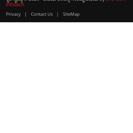
Infotech
Privacy
Contact Us
SiteMap