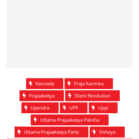
Kannada
Praja Karmika
Prajaakeeya
Silent Revolution
Upendra
UPP
Uppi
Uttama Prajaakeeya Paksha
Uttama Prajaakeeya Party
Vishaya