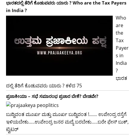
ಭಾರತದಲ್ಲಿ ತೆರಿಗೆ ಕೊಡುವವರು ಯಾರು ? Who are the Tax Payers
in India ?
Who
are
the
Tax
Payer
s in
India
?
ಭಾರತ
ದಲ್ಲಿ ತೆರಿಗೆ ಕೊಡುವವರು ಯಾರು ? ಕಳೆದ 75
ಪ್ರಜಾಕೀಯಾ – ಸಭೆ ಸಮಾರಂಭ ಪ್ರಚಾರ ಬೇಕೆ? ಬೇಡವೇ?
ಬುದ್ದಿವಂತ ಮೂರ್ಖ ಮತ್ತು ಮೂರ್ಖ ಬುದ್ದಿವಂತ !…… ಉಪೇಂದ್ರ ರಸ್ತೆಗೆ
ಇಳಿಯಬೇಕು…..ಉಪೇಂದ್ರ ಜನರ ಮದ್ಯೆ ಬರಬೇಕು…..ಬರೇ ಫೇಸ್ ಬುಕ್,
ಟ್ವಿಟರ್