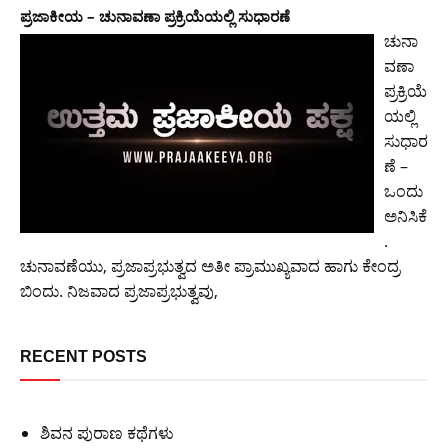
ಪ್ರಜಾಕೀಯ – ಚುನಾವಣಾ ಪ್ರಕ್ರಿಯೆಯಲ್ಲಿ ಸುಧಾರಣೆ
ಚುನಾ
ವಣಾ
ಪ್ರಕ್ರಿಯೆ
ಯಲ್ಲಿ
ಸುಧಾರ
ಣೆ –
ಒಂದು
ಅನಿಸಿಕೆ
.
ಚುನಾವಣೆಯು, ಪ್ರಜಾಪ್ರಭುತ್ವದ ಅತೀ ಪ್ರಾಮುಖ್ಯವಾದ ಹಾಗು ಕೇಂದ್ರ
ಬಿಂದು. ನಿಜವಾದ ಪ್ರಜಾಪ್ರಭುತ್ವವು,
RECENT POSTS
ಶಿವನ ಪುರಾಣ ಕಥೆಗಳು