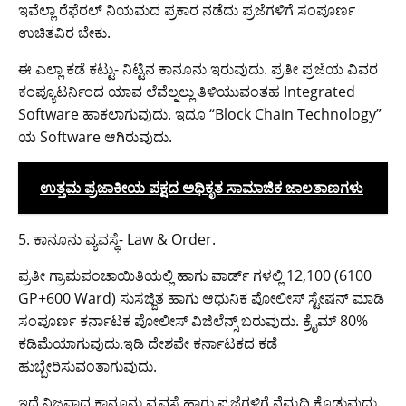
ಇವೆಲ್ಲಾ ರೆಫೆರಲ್ ನಿಯಮದ ಪ್ರಕಾರ ನಡೆದು ಪ್ರಜೆಗಳಿಗೆ ಸಂಪೂರ್ಣ
ಉಚಿತವಿರ ಬೇಕು.
ಈ ಎಲ್ಲಾ ಕಡೆ ಕಟ್ಟು- ನಿಟ್ಟಿನ ಕಾನೂನು ಇರುವುದು. ಪ್ರತೀ ಪ್ರಜೆಯ ವಿವರ
ಕಂಪ್ಯೂಟರ್ನಿಂದ ಯಾವ ಲೆವೆಲ್ನಲ್ಲು ತಿಳಿಯುವಂತಹ Integrated
Software ಹಾಕಲಾಗುವುದು. ಇದೂ “Block Chain Technology”
ಯ Software ಆಗಿರುವುದು.
ಉತ್ತಮ ಪ್ರಜಾಕೀಯ ಪಕ್ಷದ ಅಧಿಕೃತ ಸಾಮಾಜಿಕ ಜಾಲತಾಣಗಳು
5. ಕಾನೂನು ವ್ಯವಸ್ಥೆ- Law & Order.
ಪ್ರತೀ ಗ್ರಾಮಪಂಚಾಯಿತಿಯಲ್ಲಿ ಹಾಗು ವಾರ್ಡ್ ಗಳಲ್ಲಿ 12,100 (6100
GP+600 Ward) ಸುಸಜ್ಜಿತ ಹಾಗು ಆಧುನಿಕ ಪೋಲೀಸ್ ಸ್ಟೇಷನ್ ಮಾಡಿ
ಸಂಪೂರ್ಣ ಕರ್ನಾಟಕ ಪೋಲೀಸ್ ವಿಜಿಲೆನ್ಸ್ ಬರುವುದು. ಕ್ರೈಮ್ 80%
ಕಡಿಮೆಯಾಗುವುದು.ಇಡಿ ದೇಶವೇ ಕರ್ನಾಟಕದ ಕಡೆ
ಹುಬ್ಬೇರಿಸುವಂತಾಗುವುದು.
ಇದೆ ನಿಜವಾದ ಕಾನೂನು ವ್ಯವಸ್ಥೆ ಹಾಗು ಪ್ರಜೆಗಳಿಗೆ ನೆಮ್ಮದಿ ಕೊಡುವುದು.