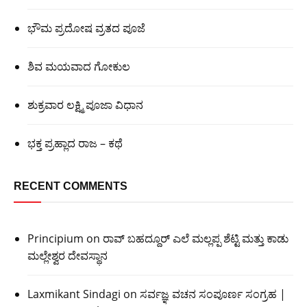
ಭೌಮ ಪ್ರದೋಷ ವ್ರತದ ಪೂಜೆ
ಶಿವ ಮಯವಾದ ಗೋಕುಲ
ಶುಕ್ರವಾರ ಲಕ್ಷ್ಮಿ ಪೂಜಾ ವಿಧಾನ
ಭಕ್ತ ಪ್ರಹ್ಲಾದ ರಾಜ – ಕಥೆ
RECENT COMMENTS
Principium
on
ರಾವ್ ಬಹದ್ದೂರ್ ಎಲೆ ಮಲ್ಲಪ್ಪ ಶೆಟ್ಟಿ ಮತ್ತು ಕಾಡು
ಮಲ್ಲೇಶ್ವರ ದೇವಸ್ಥಾನ
Laxmikant Sindagi
on
ಸರ್ವಜ್ಞ ವಚನ ಸಂಪೂರ್ಣ ಸಂಗ್ರಹ |