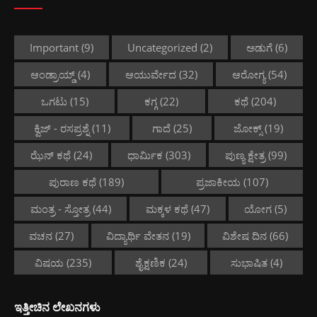
Important
(9)
Uncategorized
(2)
ಅಡುಗೆ
(6)
ಆಂಡ್ರಾಯ್ಡ್
(4)
ಆಯುರ್ವೇದ
(32)
ಆರೋಗ್ಯ
(54)
ಒಗಟು
(15)
ಕಗ್ಗ
(22)
ಕಥೆ
(204)
ಕ್ವಿಜ್ - ರಸಪ್ರಶ್ನೆ
(11)
ಗಾದೆ
(25)
ಜೋಕ್ಸ್
(19)
ಝೆನ್ ಕಥೆ
(24)
ಧಾರ್ಮಿಕ
(303)
ಪುಣ್ಯ ಕ್ಷೇತ್ರ
(99)
ಪುರಾಣ ಕಥೆ
(189)
ಪ್ರಜಾಕೀಯ
(107)
ಮಂತ್ರ - ಸ್ತೋತ್ರ
(44)
ಮಕ್ಕಳ ಕಥೆ
(47)
ಯೋಗ
(5)
ವಚನ
(27)
ವಿದ್ಯಾರ್ಥಿ ವೇತನ
(19)
ವಿಶೇಷ ದಿನ
(66)
ವಿಷಯ
(235)
ಶೈಕ್ಷಣಿಕ
(24)
ಸುಭಾಷಿತ
(4)
ಇತ್ತೀಚಿನ ಲೇಖನಗಳು