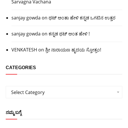
Sarvagna Vachana
sanjay gowda
on
ಥಟ್ ಅಂತಾ ಹೇಳಿ ಕನ್ನಡ ಒಗಟಿನ ಉತ್ತರ
sanjay gowda
on
ಕನ್ನಡ ಥಟ್ ಅಂತ ಹೇಳಿ !
VENKATESH
on
ಶ್ರೀ ನಾರಾಯಣ ಹೃದಯ ಸ್ತೋತ್ರಂ!
CATEGORIES
Categories
Select Category
ನಮ್ಮ ಬಗ್ಗೆ