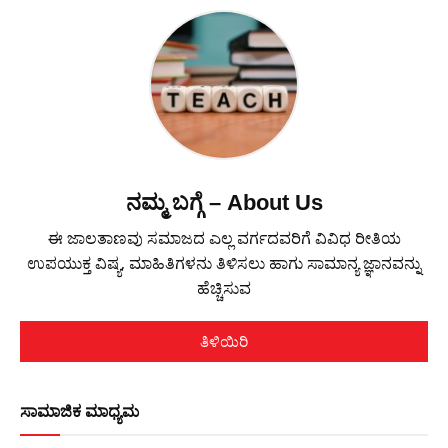
ನಮ್ಮ ಬಗ್ಗೆ – About Us
ಈ ಜಾಲತಾಣವು ಸಮಾಜದ ಎಲ್ಲ ವರ್ಗದವರಿಗೆ ವಿವಿಧ ರೀತಿಯ
ಉಪಯುಕ್ತ ವಿಷ್ಯ, ಮಾಹಿತಿಗಳನು ತಿಳಿಸಲು ಹಾಗು ಸಾಮಾನ್ಯ ಜ್ಞಾನವನ್ನು
ಹೆಚ್ಚಿಸುವ
ತಿಳಿಯಿರಿ
ಸಾಮಾಜಿಕ ಮಾಧ್ಯಮ