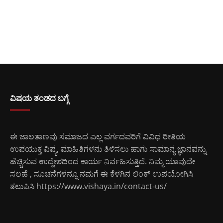
ವಿಷಯ ತಂಡದ ಬಗ್ಗೆ
ಈ ಜಾಲತಾಣವು ಸಮಾಜದ ಎಲ್ಲ ವರ್ಗದವರಿಗೆ ವಿವಿಧ ರೀತಿಯ
ಉಪಯುಕ್ತ ವಿಷ್ಯ, ಮಾಹಿತಿಗಳನು ತಿಳಿಸಲು ಹಾಗು ಸಾಮಾನ್ಯ ಜ್ಞಾನವನ್ನು
ಹೆಚ್ಚಿಸುವ ಉದ್ದೇಶದಿಂದ ಕಾರ್ಯ ನಿರ್ವಹಿಸುತ್ತಿದೆ. ನಿಮ್ಮ ಯಾವುದೇ
ಸಲಹೆ , ಸೂಚನೆಗಳನ್ನೂ ನಮಗೆ ಈ ಕೆಳಗಿನ ಲಿಂಕ್ ಉಪಯೋಗಿಸಿ
ತಲುಪಿಸಿ
https://www.vishaya.in/contact-us/