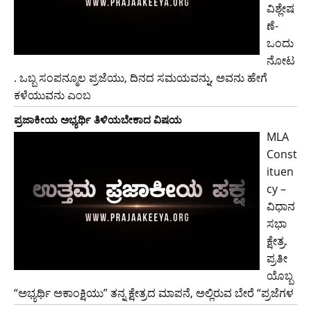
ವಿಶ್ಲೇಷ
ಣೆ-
ಒಂದು
ನೋಟ
. ಒಬ್ಬ ಸಂಪನ್ಮೂಲ ಪ್ರಜೆಯು, ದಿನದ ಸಮಯವನ್ನು, ಅವನು ಹೇಗೆ
ಕಳೆಯುವನು ಎಂಬ
ಪ್ರಜಾಕೀಯ ಅಭ್ಯರ್ಥಿ ತಿಳಿಯಬೇಕಾದ ವಿಷಯ
MLA
Const
ituen
cy –
ವಿಧಾನ
ಸಭಾ
ಕ್ಷೇತ್ರ.
ಪ್ರತೀ
ಯೊಬ್ಬ
“ಅಭ್ಯರ್ಥಿ ಅಕಾಂಕ್ಷಿಯು” ತನ್ನ ಕ್ಷೇತ್ರದ ಮಾಪನೆ, ಅಲ್ಲಿರುವ ಬೇರೆ “ಪ್ರಜೆಗಳ