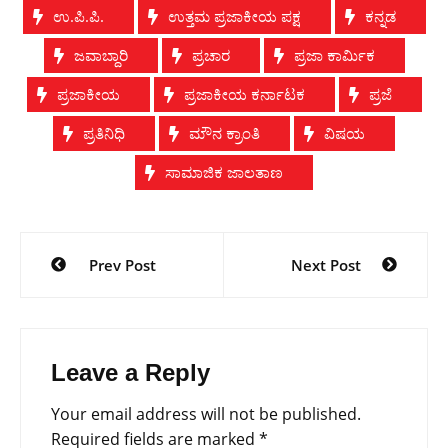
ಉ.ಪಿ.ಪಿ.
ಉತ್ತಮ ಪ್ರಜಾಕೀಯ ಪಕ್ಷ
ಕನ್ನಡ
ಜವಾಬ್ದಾರಿ
ಪ್ರಚಾರ
ಪ್ರಜಾ ಕಾರ್ಮಿಕ
ಪ್ರಜಾಕೀಯ
ಪ್ರಜಾಕೀಯ ಕರ್ನಾಟಕ
ಪ್ರಜೆ
ಪ್ರತಿನಿಧಿ
ಮೌನ ಕ್ರಾಂತಿ
ವಿಷಯ
ಸಾಮಾಜಿಕ ಜಾಲತಾಣ
Post
Prev Post
Next Post
navigation
Leave a Reply
Your email address will not be published.
Required fields are marked
*