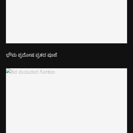
ಭೌಮ ಪ್ರದೋಷ ವ್ರತದ ಪೂಜೆ