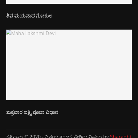
ಶಿವ ಮಯವಾದ ಗೋಕುಲ
ಶುಕ್ರವಾರ ಲಕ್ಷ್ಮಿ ಪೂಜಾ ವಿಧಾನ
ಕೃತಿಸ್ವಾಮ್ಯ © 2020 - ವಿಷಯ ತಂಡಕ್ಕೆ ಸೇರಿದ್ದು ವಿಷಯ by
Sharadhi