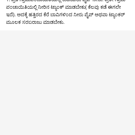
er
e
s
l
g
y
gr
ಪಂಚಾಯಿತಿಯಲ್ಲಿ ನೀರಿನ ಟ್ಯಾಂಕ್ ಮಾಡಬೇಕು( ಕೆಲವು ಕಡೆ ಈಗಲೇ
b
A
er
Li
a
ಇದೆ). ಅದಕ್ಕೆ ಹತ್ತಿರದ ಕೆರೆ ಬಾವಿಗಳಿಂದ ನೀರು ಪೈಪ್ ಅಥವಾ ಟ್ಯಾಂಕರ್
o
p
n
m
ಮೂಲಕ ಸರಬರಾಜು ಮಾಡಬೇಕು.
o
p
k
k