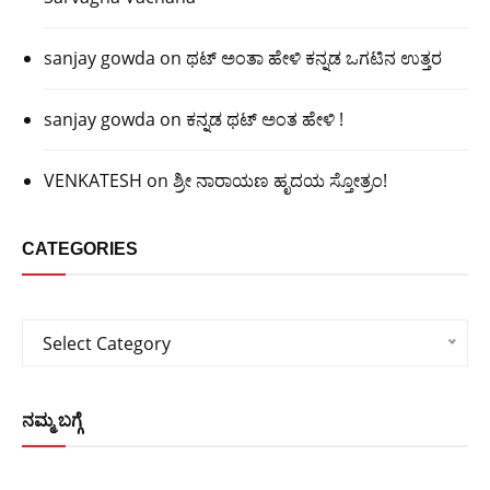
sanjay gowda
on
ಥಟ್ ಅಂತಾ ಹೇಳಿ ಕನ್ನಡ ಒಗಟಿನ ಉತ್ತರ
sanjay gowda
on
ಕನ್ನಡ ಥಟ್ ಅಂತ ಹೇಳಿ !
VENKATESH
on
ಶ್ರೀ ನಾರಾಯಣ ಹೃದಯ ಸ್ತೋತ್ರಂ!
CATEGORIES
Categories
Select Category
ನಮ್ಮ ಬಗ್ಗೆ