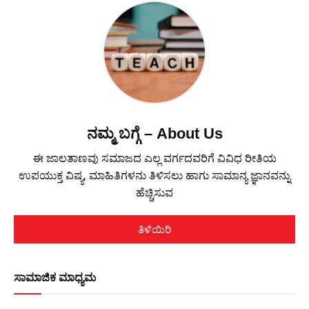
ನಮ್ಮ ಬಗ್ಗೆ – About Us
ಈ ಜಾಲತಾಣವು ಸಮಾಜದ ಎಲ್ಲ ವರ್ಗದವರಿಗೆ ವಿವಿಧ ರೀತಿಯ
ಉಪಯುಕ್ತ ವಿಷ್ಯ, ಮಾಹಿತಿಗಳನು ತಿಳಿಸಲು ಹಾಗು ಸಾಮಾನ್ಯ ಜ್ಞಾನವನ್ನು
ಹೆಚ್ಚಿಸುವ
ತಿಳಿಯಿರಿ
ಸಾಮಾಜಿಕ ಮಾಧ್ಯಮ