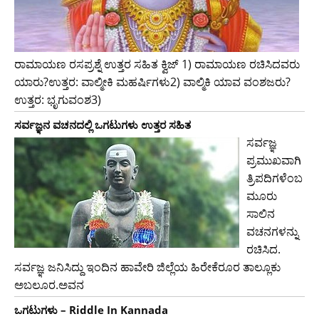
ರಾಮಾಯಣ ರಸಪ್ರಶ್ನೆ ಉತ್ತರ ಸಹಿತ ಕ್ವಿಜ್ 1) ರಾಮಾಯಣ ರಚಿಸಿದವರು
ಯಾರು?ಉತ್ತರ: ವಾಲ್ಮೀಕಿ ಮಹರ್ಷಿಗಳು2) ವಾಲ್ಮಿಕಿ ಯಾವ ವಂಶಜರು?
ಉತ್ತರ: ಭೃಗುವಂಶ3)
ಸರ್ವಜ್ಞನ ವಚನದಲ್ಲಿ ಒಗಟುಗಳು ಉತ್ತರ ಸಹಿತ
ಸರ್ವಜ್ಞ
ಪ್ರಮುಖವಾಗಿ
ತ್ರಿಪದಿಗಳೆಂಬ
ಮೂರು
ಸಾಲಿನ
ವಚನಗಳನ್ನು
ರಚಿಸಿದ.
ಸರ್ವಜ್ಞ ಜನಿಸಿದ್ದು ಇಂದಿನ ಹಾವೇರಿ ಜಿಲ್ಲೆಯ ಹಿರೇಕೆರೂರ ತಾಲ್ಲೂಕು
ಅಬಲೂರ.ಅವನ
ಒಗಟುಗಳು – Riddle In Kannada