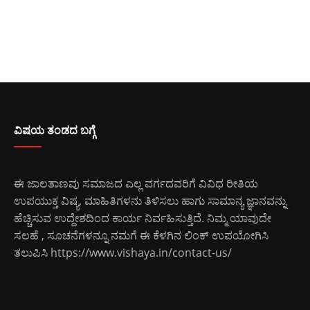
ವಿಷಯ ತಂಡದ ಬಗ್ಗೆ
ಈ ಜಾಲತಾಣವು ಸಮಾಜದ ಎಲ್ಲ ವರ್ಗದವರಿಗೆ ವಿವಿಧ ರೀತಿಯ
ಉಪಯುಕ್ತ ವಿಷ್ಯ, ಮಾಹಿತಿಗಳನು ತಿಳಿಸಲು ಹಾಗು ಸಾಮಾನ್ಯ ಜ್ಞಾನವನ್ನು
ಹೆಚ್ಚಿಸುವ ಉದ್ದೇಶದಿಂದ ಕಾರ್ಯ ನಿರ್ವಹಿಸುತ್ತಿದೆ. ನಿಮ್ಮ ಯಾವುದೇ
ಸಲಹೆ , ಸೂಚನೆಗಳನ್ನೂ ನಮಗೆ ಈ ಕೆಳಗಿನ ಲಿಂಕ್ ಉಪಯೋಗಿಸಿ
ತಲುಪಿಸಿ
https://www.vishaya.in/contact-us/