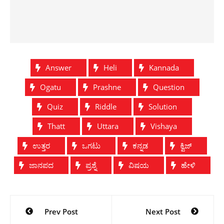
Answer
Heli
Kannada
Ogatu
Prashne
Question
Quiz
Riddle
Solution
Thatt
Uttara
Vishaya
ಉತ್ತರ
ಒಗಟು
ಕನ್ನಡ
ಕ್ವಿಜ್
ಜಾನಪದ
ಪ್ರಶ್ನೆ
ವಿಷಯ
ಹೇಳಿ
Post
Prev Post
Next Post
navigation