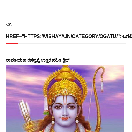
<A
HREF="HTTPS://VISHAYA.IN/CATEGORY/OGATU/">ಒಗಟ
ರಾಮಾಯಣ ರಸಪ್ರಶ್ನೆ ಉತ್ತರ ಸಹಿತ ಕ್ವಿಜ್