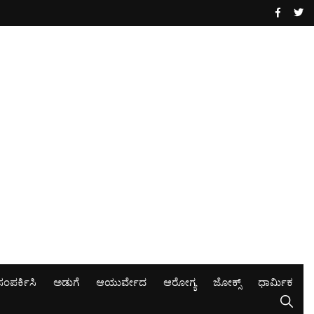
ಸಂಪರ್ಕಿಸಿ
ಅಡುಗೆ
ಆಯುರ್ವೇದ
ಆರೋಗ್ಯ
ಜೋಕ್ಸ್
ಧಾರ್ಮಿಕ