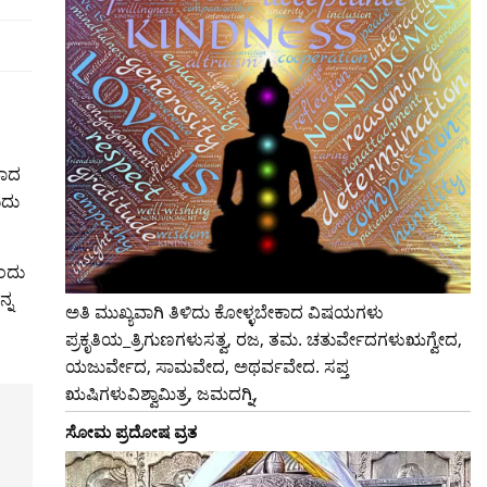
ವಾದ
ುದು
ಒಂದು
್ನ
ಅತಿ ಮುಖ್ಯವಾಗಿ ತಿಳಿದು ಕೋಳ್ಳಬೇಕಾದ ವಿಷಯಗಳು
ಪ್ರಕೃತಿಯ_ತ್ರಿಗುಣಗಳುಸತ್ವ, ರಜ, ತಮ. ಚತುರ್ವೇದಗಳುಋಗ್ವೇದ,
ಯಜುರ್ವೇದ, ಸಾಮವೇದ, ಅಥರ್ವವೇದ. ಸಪ್ತ
ಋಷಿಗಳುವಿಶ್ವಾಮಿತ್ರ, ಜಮದಗ್ನಿ,
ಸೋಮ ಪ್ರದೋಷ ವ್ರತ