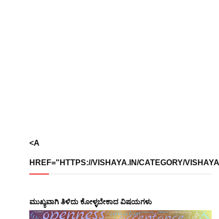
<A
HREF="HTTPS://VISHAYA.IN/CATEGORY/VISHAYA
ಮುಖ್ಯವಾಗಿ ತಿಳಿದು ಕೋಳ್ಳಬೇಕಾದ ವಿಷಯಗಳು