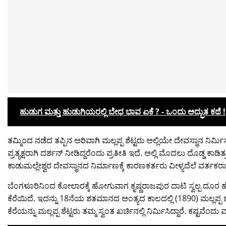
ಹುಡುಗ ಮತ್ತು ಹುಡುಗಿಯರಲ್ಲಿ ಬೇಧ ಭಾವ ಏಕೆ ? - ಒಂದು ಅದ್ಭುತ ಕಥೆ !
ತಮ್ಮಿಂದ ನಡೆದ ತಪ್ಪಿನ ಅರಿವಾಗಿ ಮಲ್ಲಪ್ಪ ಶೆಟ್ಟರು ಅಲ್ಲಿಯೇ ದೇವಸ್ಥಾನ ನಿರ್ಮಿಸ
ಪ್ರತ್ಯಕ್ಷರಾಗಿ ದರ್ಶನ್ ನೀಡಿದ್ದರೆಂದು ಪ್ರತೀತಿ ಇದೆ. ಅಲ್ಲಿ ಮೊದಲು ದೊಡ್ಡ ಕಾಡಿ
ಕಾಡುಮಲ್ಲೇಶ್ವರ ದೇವಸ್ಥಾನದ ನಿರ್ಮಾಣಕ್ಕೆ ಕಾರಣಕರ್ತರು ವೀಳ್ಯದೆಲೆ ವರ್ತಕರಾದ
ಬೆಂಗಳೂರಿನಿಂದ ಕೋಲಾರಕ್ಕೆ ಹೋಗುವಾಗ ಕೃಷ್ಣರಾಜಪುರ ದಾಟಿ ಸ್ವಲ್ಪ ದೂರ
ಕೆರೆಯಿದೆ. ಇದನ್ನು 18ನೆಯ ಶತಮಾನದ ಅಂತ್ಯದ ಕಾಲದಲ್ಲಿ (1890) ಮಲ್ಲಪ್ಪ ಶೆಟ
ಕೆರೆಯನ್ನು ಮಲ್ಲಪ್ಪ ಶೆಟ್ಟರು ತಮ್ಮ ಸ್ವಂತ ಖರ್ಚಿನಲ್ಲಿ ನಿರ್ಮಿಸಿದ್ದಾರೆ. ಕಷ