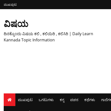
ಮುಖಪುಟ
ವಿಷಯ
ದಿನಕ್ಕೊಂದು ವಿಷಯ ಕಲಿ , ಕಲಿಯಿರಿ , ಕಲಿಸಿರಿ | Daily Learn
Kannada Topic Information
ಮುಖಪುಟ
ಒಗಟುಗಳು
ಕಗ್ಗ
ವಚನ
ಕಥೆಗಳು
ಗಾದೆಗ