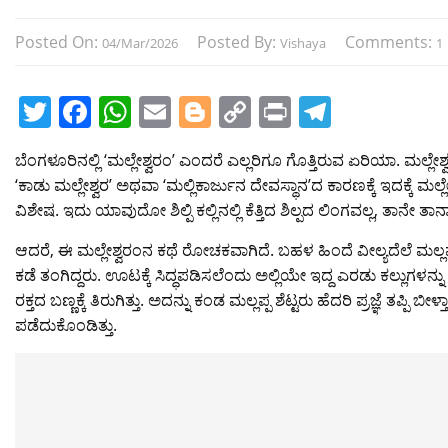
Posted On:
Posted By:
Comments:
04/Mar/2026
Vishaya
1
T
F
W
E
Bl
C
Pr
T
w
a
h
m
o
o
in
el
ಬೆಂಗಳೂರಿನಲ್ಲಿ ‘ಮಲ್ಲೇಶ್ವರಂ’ ಎಂದರೆ ಎಲ್ಲರಿಗೂ ಗೊತ್ತಿರುವ ಏರಿಯಾ. 
itt
c
at
ai
g
p
t
e
‘ಕಾಡು ಮಲ್ಲೇಶ್ವರ’ ಅಥವಾ ‘ಮಲ್ಲಿಕಾರ್ಜುನ ದೇವಸ್ಥಾನ’ದ ಕಾರಣಕ್ಕೆ ಇದಕ್ಕೆ 
er
e
s
l
g
y
gr
ವಿಶೇಷ. ಇದು ಯಾವುದೋ ಶಿಲ್ಪಿ ಕಲ್ಲಿನಲ್ಲಿ ಕೆತ್ತಿದ ಶಿಲ್ಪದ ಲಿಂಗವಲ್ಲ, ತಾನೇ ತಾನಾ
b
A
er
Li
a
ಆದರೆ, ಈ ಮಲ್ಲೇಶ್ವರಂನ ಕಥೆ ರೋಚಕವಾಗಿದೆ. ಬಹಳ ಹಿಂದೆ ವೀಲ್ಯದೆಲೆ ಮಲ್ಲಪ
o
p
n
m
ಕಡೆ ತಂಗಿದ್ದರು. ಊಟಕ್ಕೆ ಸಿದ್ಧಪಡಿಸಲೆಂದು ಅಲ್ಲಿಯೇ ಇದ್ದ ಎರಡು ಕಲ್ಲುಗಳನ್ನು 
o
p
k
ರಕ್ತದ ಬಣ್ಣಕ್ಕೆ ತಿರುಗಿತ್ತು. ಅದನ್ನು ಕಂಡ ಮಲ್ಲಪ್ಪ ಶೆಟ್ಟರು ಹೆದರಿ ಪ್ರಜ್ಞೆ ತಪ
ಪಡೆದುಕೊಂಡಿತ್ತು.
k