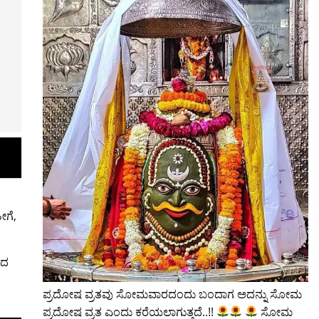
ೀಗೆ,
ಾದ
ಪ್ರದೋಷ ವ್ರತವು ಸೋಮವಾರದಂದು ಬಂದಾಗ ಅದನ್ನು ಸೋಮ
ಪ್ರದೋಷ ವ್ರತ ಎಂದು ಕರೆಯಲಾಗುತ್ತದೆ..!!
ಸೋಮ