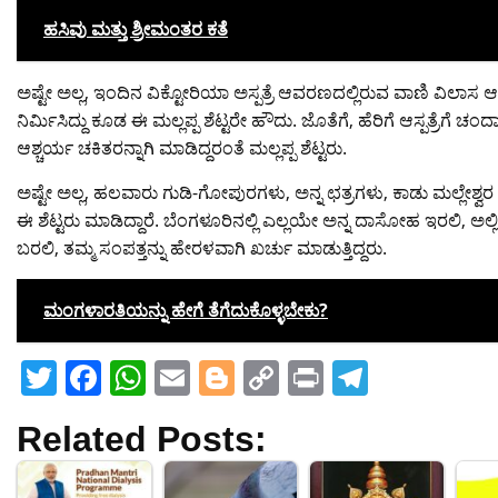
ಹಸಿವು ಮತ್ತು ಶ್ರೀಮಂತರ ಕತೆ
ಅಷ್ಟೇ ಅಲ್ಲ, ಇಂದಿನ ವಿಕ್ಟೋರಿಯಾ ಅಸ್ಪತ್ರೆ ಆವರಣದಲ್ಲಿರುವ ವಾಣಿ ವಿಲಾಸ ಆ
ನಿರ್ಮಿಸಿದ್ದು ಕೂಡ ಈ ಮಲ್ಲಪ್ಪ ಶೆಟ್ಟರೇ ಹೌದು. ಜೊತೆಗೆ, ಹೆರಿಗೆ ಆಸ್ಪತ್ರೆಗೆ ಚಂ
ಆಶ್ಚರ್ಯ ಚಕಿತರನ್ನಾಗಿ ಮಾಡಿದ್ದರಂತೆ ಮಲ್ಲಪ್ಪ ಶೆಟ್ಟರು.
ಅಷ್ಟೇ ಅಲ್ಲ, ಹಲವಾರು ಗುಡಿ-ಗೋಪುರಗಳು, ಅನ್ನ ಛತ್ರಗಳು, ಕಾಡು ಮಲ್ಲೇಶ್ವ
ಈ ಶೆಟ್ಟರು ಮಾಡಿದ್ದಾರೆ. ಬೆಂಗಳೂರಿನಲ್ಲಿ ಎಲ್ಲಯೇ ಅನ್ನ ದಾಸೋಹ ಇರಲಿ, ಅಲ್ಲ
ಬರಲಿ, ತಮ್ಮ ಸಂಪತ್ತನ್ನು ಹೇರಳವಾಗಿ ಖರ್ಚು ಮಾಡುತ್ತಿದ್ದರು.
ಮಂಗಳಾರತಿಯನ್ನು ಹೇಗೆ ತೆಗೆದುಕೊಳ್ಳಬೇಕು?
T
F
W
E
Bl
C
Pr
T
w
a
h
m
o
o
in
el
Related Posts:
itt
c
at
ai
g
p
t
e
er
e
s
l
g
y
gr