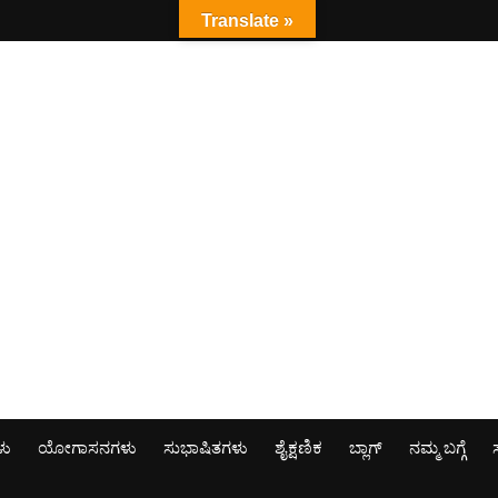
Translate »
ಳು
ಯೋಗಾಸನಗಳು
ಸುಭಾಷಿತಗಳು
ಶೈಕ್ಷಣಿಕ
ಬ್ಲಾಗ್
ನಮ್ಮ ಬಗ್ಗೆ