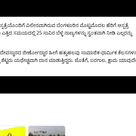
ಸ್ಪತ್ರೆಯೊಂದಿಗೆ ವಿಲೀನವಾಗಿರುವ ಬೆಂಗಳೂರಿನ ಮೊಟ್ಟಮೊದಲ ಹೆರಿಗೆ ಆಸ್ಪತ್ರೆ
ದಾ ಎತ್ತಿದ ಸಮಯದಲ್ಲಿ 25 ಸಾವಿರ ಬೆಳ್ಳಿ ನಾಣ್ಯಗಳನ್ನು ಸ್ವಂತವಾಗಿ ನೀಡಿ ಎಲ್ಲರನ್ನು
ರ ದೇವಸ್ಥಾನದ ಜೀರ್ಣೋದ್ಧಾರ ಹೀಗೆ ಹತ್ತುಹಲವು ಸಾಮಾಜಿಕ-ಧಾರ್ಮಿಕ ಕೆಲಸಗಳನ್
ಿ ಶೆಟ್ಟರು ಯಥೇಚ್ಛವಾಗಿ ದಾನ ಮಾಡುತ್ತಿದ್ದರು. ಜೊತೆಗೆ, ಬರಗಾಲ, ಕ್ಷಾಮ ಯಾವುದ