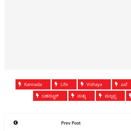
Kannada
Life
Vishaya
ಎಲೆ
ಬಹದ್ದೂರ್
ಮತ್ತು
ಮಲ್ಲಪ್ಪ
Post
Prev Post