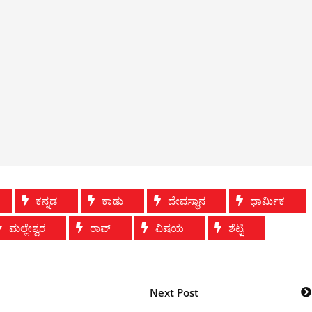
ಕನ್ನಡ
ಕಾಡು
ದೇವಸ್ಥಾನ
ಧಾರ್ಮಿಕ
ಮಲ್ಲೇಶ್ವರ
ರಾವ್
ವಿಷಯ
ಶೆಟ್ಟಿ
Next Post