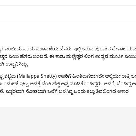
ಮಲ್ಲೇಶ್ವರ ಎಂಬುದು ಒಂದು ಬಡಾವಣೆಯ ಹೆಸರು. ಇಲ್ಲಿ ಇರುವ ಪುರಾತನ ದೇವಾಲಯ
ಮಲ್ಲೇಶ್ವರ ಎಂಬ ಹೆಸರು ಬಂದಿದೆ. ಈ ಕಾಡು ಮಲ್ಲೇಶ್ವರ ಲಿಂಗ ಉದ್ಭವ ಮೂರ್ತಿ ಎಂಬ
ಗಿ ಉದ್ಭವಿಸಿದ್ದು.
್ಪ ಶೆಟ್ಟರು (Mallappa Shetty) ಊರಿಗೆ ಹಿಂತಿರುಗಲಾಗದೇ ಅಲ್ಲಿಯೇ ರಾತ್ರಿ 
ಒಂದುಕಡೆ ಇಟ್ಟು ಅದಕ್ಕೆ ಬೆಂಕಿ ಹಚ್ಚಿ ಅನ್ನ ಮಾಡಿಕೊಂಡಿದ್ದರು. ಆದರೆ, ಬೆಂದಿದ್ದ ಅನ
್ಪಿ ಬೀಳ್ತಾರೆ. ಎಚ್ಚರವಾಗಿ ನೋಡಲಾಗಿ ಒಲೆಗೆ ಬಳಸಿದ್ದ ಒಂದು ಕಲ್ಲು ಶಿವಲಿಂಗದ ಆಕಾರ