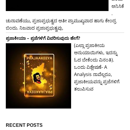
ಅನಿಸಿಕೆ
.
ಚುನಾವಣೆಯು, ಪ್ರಜಾಪ್ರಭುತ್ವದ ಅತೀ ಪ್ರಾಮುಖ್ಯವಾದ ಹಾಗು ಕೇಂದ್ರ
ಬಿಂದು. ನಿಜವಾದ ಪ್ರಜಾಪ್ರಭುತ್ವವು,
ಪ್ರಜಾಕೀಯಾ – ಪ್ರಜೆಗಳಿಗೆ ವಿವರಿಸುವುದು ಹೇಗೆ?
(ಎಲ್ಲಾ ಪ್ರಜಾಕೀಯ
ಅನುಯಾಯಿಗಳು, ಇದನ್ನು
ಓದ ಬೇಕೆಂದು ವಿನಂತಿ).
ಒಂದು ವಿಶ್ಲೇಷಣೆ- A
Analysis ನಾವೆಲ್ಲರೂ,
ಪ್ರಜಾಕೀಯವನ್ನು ಪ್ರಜೆಗಳಿಗೆ
ತಲುಪಿಸುವ
RECENT POSTS