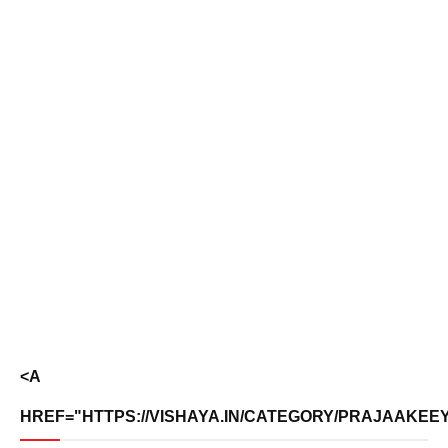
<A
HREF="HTTPS://VISHAYA.IN/CATEGORY/PRAJAAKEEYA