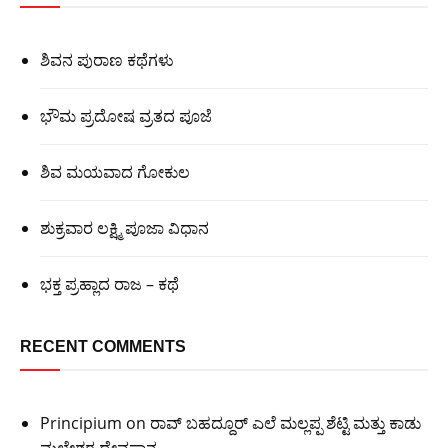
ಶಿವನ ಪುರಾಣ ಕಥೆಗಳು
ಭೌಮ ಪ್ರದೋಷ ವ್ರತದ ಪೂಜೆ
ಶಿವ ಮಯವಾದ ಗೋಕುಲ
ಶುಕ್ರವಾರ ಲಕ್ಷ್ಮಿ ಪೂಜಾ ವಿಧಾನ
ಭಕ್ತ ಪ್ರಹ್ಲಾದ ರಾಜ – ಕಥೆ
RECENT COMMENTS
Principium
on
ರಾವ್ ಬಹದ್ದೂರ್ ಎಲೆ ಮಲ್ಲಪ್ಪ ಶೆಟ್ಟಿ ಮತ್ತು ಕಾಡು
ಮಲ್ಲೇಶ್ವರ ದೇವಸ್ಥಾನ