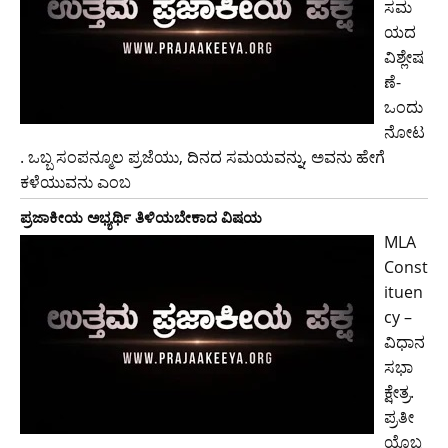
ಸಮ
ಯದ
ವಿಶ್ಲೇಷ
ಣೆ-
ಒಂದು
ನೋಟ
. ಒಬ್ಬ ಸಂಪನ್ಮೂಲ ಪ್ರಜೆಯು, ದಿನದ ಸಮಯವನ್ನು, ಅವನು ಹೇಗೆ
ಕಳೆಯುವನು ಎಂಬ
ಪ್ರಜಾಕೀಯ ಅಭ್ಯರ್ಥಿ ತಿಳಿಯಬೇಕಾದ ವಿಷಯ
MLA
Const
ituen
cy –
ವಿಧಾನ
ಸಭಾ
ಕ್ಷೇತ್ರ.
ಪ್ರತೀ
ಯೊಬ್ಬ