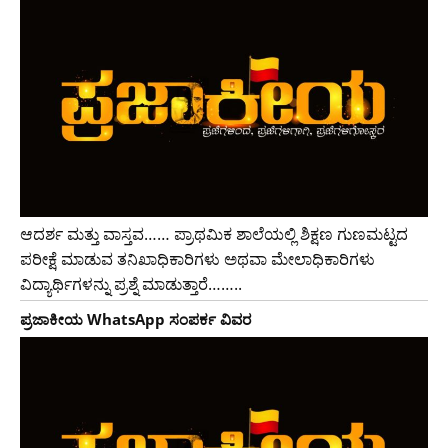
ಆದರ್ಶ ಮತ್ತು ವಾಸ್ತವ…… ಪ್ರಾಥಮಿಕ ಶಾಲೆಯಲ್ಲಿ ಶಿಕ್ಷಣ ಗುಣಮಟ್ಟದ
ಪರೀಕ್ಷೆ ಮಾಡುವ ತನಿಖಾಧಿಕಾರಿಗಳು ಅಥವಾ ಮೇಲಾಧಿಕಾರಿಗಳು
ವಿದ್ಯಾರ್ಥಿಗಳನ್ನು ಪ್ರಶ್ನೆ ಮಾಡುತ್ತಾರೆ……..
ಪ್ರಜಾಕೀಯ WhatsApp ಸಂಪರ್ಕ ವಿವರ