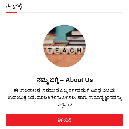
ನಮ್ಮ ಬಗ್ಗೆ
ನಮ್ಮ ಬಗ್ಗೆ – About Us
ಈ ಜಾಲತಾಣವು ಸಮಾಜದ ಎಲ್ಲ ವರ್ಗದವರಿಗೆ ವಿವಿಧ ರೀತಿಯ
ಉಪಯುಕ್ತ ವಿಷ್ಯ, ಮಾಹಿತಿಗಳನು ತಿಳಿಸಲು ಹಾಗು ಸಾಮಾನ್ಯ ಜ್ಞಾನವನ್ನು
ಹೆಚ್ಚಿಸುವ
ತಿಳಿಯಿರಿ