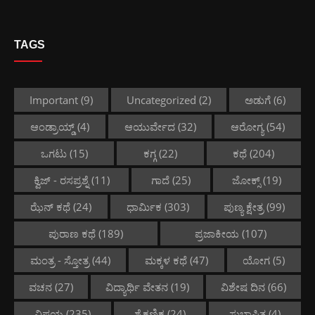
TAGS
Important
(9)
Uncategorized
(2)
ಅಡುಗೆ
(6)
ಆಂಡ್ರಾಯ್ಡ್
(4)
ಆಯುರ್ವೇದ
(32)
ಆರೋಗ್ಯ
(54)
ಒಗಟು
(15)
ಕಗ್ಗ
(22)
ಕಥೆ
(204)
ಕ್ವಿಜ್ - ರಸಪ್ರಶ್ನೆ
(11)
ಗಾದೆ
(25)
ಜೋಕ್ಸ್
(19)
ಝೆನ್ ಕಥೆ
(24)
ಧಾರ್ಮಿಕ
(303)
ಪುಣ್ಯ ಕ್ಷೇತ್ರ
(99)
ಪುರಾಣ ಕಥೆ
(189)
ಪ್ರಜಾಕೀಯ
(107)
ಮಂತ್ರ - ಸ್ತೋತ್ರ
(44)
ಮಕ್ಕಳ ಕಥೆ
(47)
ಯೋಗ
(5)
ವಚನ
(27)
ವಿದ್ಯಾರ್ಥಿ ವೇತನ
(19)
ವಿಶೇಷ ದಿನ
(66)
ವಿಷಯ
(235)
ಶೈಕ್ಷಣಿಕ
(24)
ಸುಭಾಷಿತ
(4)