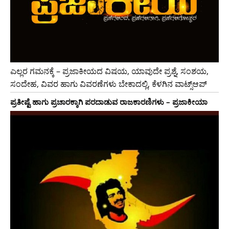
ಎಲ್ಲರ ಗಮನಕ್ಕೆ – ಪ್ರಜಾಕೀಯದ ವಿಷಯ, ಯಾವುದೇ ಪ್ರಶ್ನೆ, ಸಂಶಯ,
ಸಂದೇಹ, ವಿವರ ಹಾಗು ವಿವರಣೆಗಳು ಬೇಕಾದಲ್ಲಿ, ಕೆಳಗಿನ ವಾಟ್ಸ್ಆಪ್
ಪ್ರತೀಷ್ಟೆ ಹಾಗು ಪ್ರಚಾರಕ್ಕಾಗಿ ಪರದಾಡುವ ರಾಜಕಾರಣಿಗಳು – ಪ್ರಜಾಕೀಯಾ