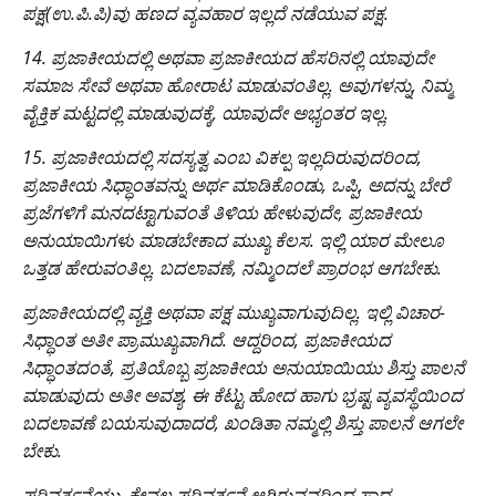
ಪಕ್ಷ(ಉ.ಪಿ.ಪಿ)ವು ಹಣದ ವ್ಯವಹಾರ ಇಲ್ಲದೆ ನಡೆಯುವ ಪಕ್ಷ.
14. ಪ್ರಜಾಕೀಯದಲ್ಲಿ ಅಥವಾ ಪ್ರಜಾಕೀಯದ ಹೆಸರಿನಲ್ಲಿ ಯಾವುದೇ
ಸಮಾಜ ಸೇವೆ ಅಥವಾ ಹೋರಾಟ ಮಾಡುವಂತಿಲ್ಲ. ಅವುಗಳನ್ನು, ನಿಮ್ಮ
ವೈಕ್ತಿಕ ಮಟ್ಟದಲ್ಲಿ ಮಾಡುವುದಕ್ಕೆ, ಯಾವುದೇ ಅಭ್ಯಂತರ ಇಲ್ಲ.
15. ಪ್ರಜಾಕೀಯದಲ್ಲಿ ಸದಸ್ಯತ್ವ ಎಂಬ ವಿಕಲ್ಪ ಇಲ್ಲದಿರುವುದರಿಂದ,
ಪ್ರಜಾಕೀಯ ಸಿಧ್ಧಾಂತವನ್ನು ಅರ್ಥ ಮಾಡಿಕೊಂಡು, ಒಪ್ಪಿ, ಅದನ್ನು ಬೇರೆ
ಪ್ರಜೆಗಳಿಗೆ ಮನದಟ್ಟಾಗುವಂತೆ ತಿಳಿಯ ಹೇಳುವುದೇ, ಪ್ರಜಾಕೀಯ
ಅನುಯಾಯಿಗಳು ಮಾಡಬೇಕಾದ ಮುಖ್ಯ ಕೆಲಸ. ಇಲ್ಲಿ ಯಾರ ಮೇಲೂ
ಒತ್ತಡ ಹೇರುವಂತಿಲ್ಲ. ಬದಲಾವಣೆ, ನಮ್ಮಿಂದಲೆ ಪ್ರಾರಂಭ ಆಗಬೇಕು.
ಪ್ರಜಾಕೀಯದಲ್ಲಿ ವ್ಯಕ್ತಿ ಅಥವಾ ಪಕ್ಷ ಮುಖ್ಯವಾಗುವುದಿಲ್ಲ. ಇಲ್ಲಿ ವಿಚಾರ-
ಸಿಧ್ಧಾಂತ ಅತೀ ಪ್ರಾಮುಖ್ಯವಾಗಿದೆ. ಆದ್ದರಿಂದ, ಪ್ರಜಾಕೀಯದ
ಸಿಧ್ಧಾಂತದಂತೆ, ಪ್ರತಿಯೊಬ್ಬ ಪ್ರಜಾಕೀಯ ಅನುಯಾಯಿಯು ಶಿಸ್ತು ಪಾಲನೆ
ಮಾಡುವುದು ಅತೀ ಅವಶ್ಯ. ಈ ಕೆಟ್ಟು ಹೋದ ಹಾಗು ಭ್ರಷ್ಟ ವ್ಯವಸ್ಥೆಯಿಂದ
ಬದಲಾವಣೆ ಬಯಸುವುದಾದರೆ, ಖಂಡಿತಾ ನಮ್ಮಲ್ಲಿ ಶಿಸ್ತು ಪಾಲನೆ ಆಗಲೇ
ಬೇಕು.
ಪರಿವರ್ತನೆಯು, ಕೇವಲ ಪರಿವರ್ತನೆ ಆಗಿರುವವರಿಂದ ಸಾಧ್ಯ.