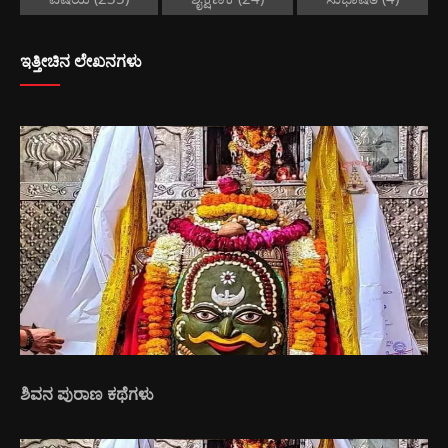
ಇತ್ತೀಚಿನ ಲೇಖನಗಳು
ಶಿವನ ಪುರಾಣ ಕಥೆಗಳು