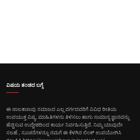
ವಿಷಯ ತಂಡದ ಬಗ್ಗೆ
ಈ ಜಾಲತಾಣವು ಸಮಾಜದ ಎಲ್ಲ ವರ್ಗದವರಿಗೆ ವಿವಿಧ ರೀತಿಯ
ಉಪಯುಕ್ತ ವಿಷ್ಯ, ಮಾಹಿತಿಗಳನು ತಿಳಿಸಲು ಹಾಗು ಸಾಮಾನ್ಯ ಜ್ಞಾನವನ್ನು
ಹೆಚ್ಚಿಸುವ ಉದ್ದೇಶದಿಂದ ಕಾರ್ಯ ನಿರ್ವಹಿಸುತ್ತಿದೆ. ನಿಮ್ಮ ಯಾವುದೇ
ಸಲಹೆ , ಸೂಚನೆಗಳನ್ನೂ ನಮಗೆ ಈ ಕೆಳಗಿನ ಲಿಂಕ್ ಉಪಯೋಗಿಸಿ