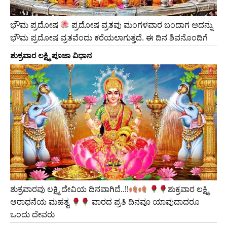
ಭೌಮ ಪ್ರದೋಷ
ಪ್ರದೋಷ ವ್ರತವು ಮಂಗಳವಾರ ಬಂದಾಗ ಅದನ್ನು
ಭೌಮ ಪ್ರದೋಷ ವ್ರತವೆಂದು ಕರೆಯಲಾಗುತ್ತದೆ. ಈ ದಿನ ಶಿವನೊಂದಿಗೆ
ಶುಕ್ರವಾರ ಲಕ್ಷ್ಮಿ ಪೂಜಾ ವಿಧಾನ
ಶುಕ್ರವಾರವು ಲಕ್ಷ್ಮಿ ದೇವಿಯ ದಿನವಾಗಿದೆ..!!
​ಶುಕ್ರವಾರ ಲಕ್ಷ್ಮಿ
ಆರಾಧನೆಯ ಮಹತ್ವ
ವಾರದ ಪ್ರತಿ ದಿನವೂ ಯಾವುದಾದರೂ
ಒಂದು ದೇವರು