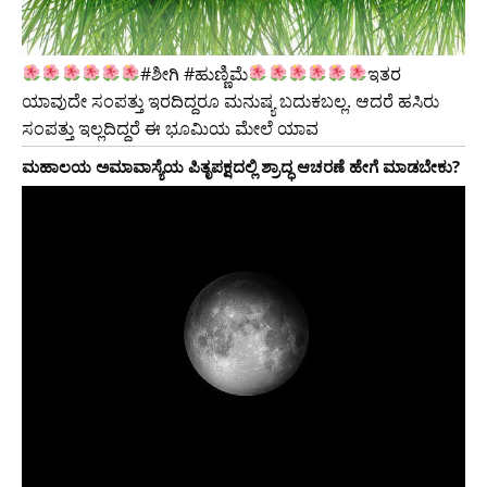
#ಶೀಗಿ #ಹುಣ್ಣಿಮೆ
ಇತರ
ಯಾವುದೇ ಸಂಪತ್ತು ಇರದಿದ್ದರೂ ಮನುಷ್ಯ ಬದುಕಬಲ್ಲ. ಆದರೆ ಹಸಿರು
ಸಂಪತ್ತು ಇಲ್ಲದಿದ್ದರೆ ಈ ಭೂಮಿಯ ಮೇಲೆ ಯಾವ
ಮಹಾಲಯ ಅಮಾವಾಸ್ಯೆಯ ಪಿತೃಪಕ್ಷದಲ್ಲಿ ಶ್ರಾದ್ಧ ಆಚರಣೆ ಹೇಗೆ ಮಾಡಬೇಕು?