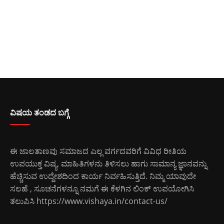
ವಿಷಯ ತಂಡದ ಬಗ್ಗೆ
ಈ ಜಾಲತಾಣವು ಸಮಾಜದ ಎಲ್ಲ ವರ್ಗದವರಿಗೆ ವಿವಿಧ ರೀತಿಯ
ಉಪಯುಕ್ತ ವಿಷ್ಯ, ಮಾಹಿತಿಗಳನು ತಿಳಿಸಲು ಹಾಗು ಸಾಮಾನ್ಯ ಜ್ಞಾನವನ್ನು
ಹೆಚ್ಚಿಸುವ ಉದ್ದೇಶದಿಂದ ಕಾರ್ಯ ನಿರ್ವಹಿಸುತ್ತಿದೆ. ನಿಮ್ಮ ಯಾವುದೇ
ಸಲಹೆ , ಸೂಚನೆಗಳನ್ನೂ ನಮಗೆ ಈ ಕೆಳಗಿನ ಲಿಂಕ್ ಉಪಯೋಗಿಸಿ
ತಲುಪಿಸಿ
https://www.vishaya.in/contact-us/