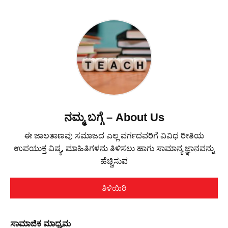
ನಮ್ಮ ಬಗ್ಗೆ – About Us
ಈ ಜಾಲತಾಣವು ಸಮಾಜದ ಎಲ್ಲ ವರ್ಗದವರಿಗೆ ವಿವಿಧ ರೀತಿಯ
ಉಪಯುಕ್ತ ವಿಷ್ಯ, ಮಾಹಿತಿಗಳನು ತಿಳಿಸಲು ಹಾಗು ಸಾಮಾನ್ಯ ಜ್ಞಾನವನ್ನು
ಹೆಚ್ಚಿಸುವ
ತಿಳಿಯಿರಿ
ಸಾಮಾಜಿಕ ಮಾಧ್ಯಮ