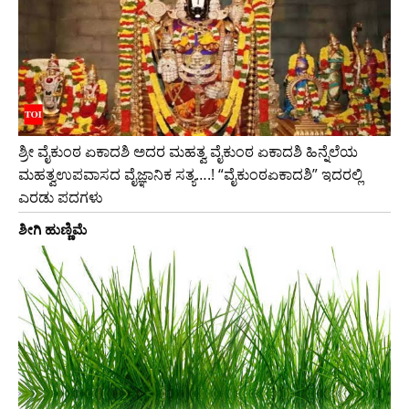
ಶ್ರೀ ವೈಕುಂಠ ಏಕಾದಶಿ ಅದರ ಮಹತ್ವ ವೈಕುಂಠ ಏಕಾದಶಿ ಹಿನ್ನೆಲೆಯ
ಮಹತ್ವಉಪವಾಸದ ವೈಜ್ಞಾನಿಕ ಸತ್ಯ….! “ವೈಕುಂಠಏಕಾದಶಿ” ಇದರಲ್ಲಿ
ಎರಡು ಪದಗಳು
ಶೀಗಿ ಹುಣ್ಣಿಮೆ