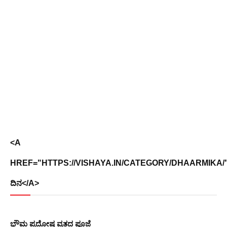
<A
HREF="HTTPS://VISHAYA.IN/CATEGORY/DHAARMIKA/"
ದಿನ</A>
ಭೌಮ ಪ್ರದೋಷ ವ್ರತದ ಪೂಜೆ