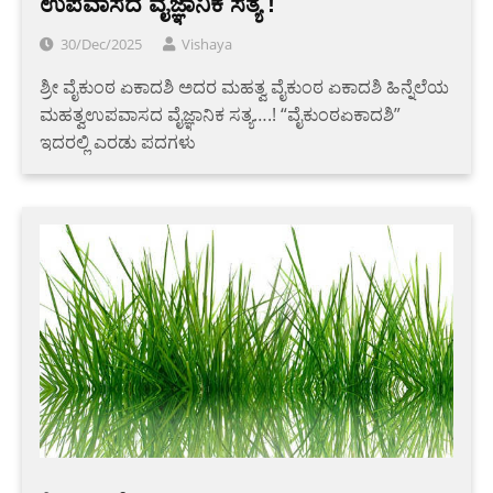
ಉಪವಾಸದ ವೈಜ್ಞಾನಿಕ ಸತ್ಯ !
30/Dec/2025
Vishaya
ಶ್ರೀ ವೈಕುಂಠ ಏಕಾದಶಿ ಅದರ ಮಹತ್ವ ವೈಕುಂಠ ಏಕಾದಶಿ ಹಿನ್ನೆಲೆಯ
ಮಹತ್ವಉಪವಾಸದ ವೈಜ್ಞಾನಿಕ ಸತ್ಯ….! “ವೈಕುಂಠಏಕಾದಶಿ”
ಇದರಲ್ಲಿ ಎರಡು ಪದಗಳು