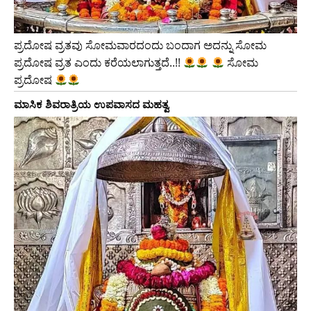
ಪ್ರದೋಷ ವ್ರತವು ಸೋಮವಾರದಂದು ಬಂದಾಗ ಅದನ್ನು ಸೋಮ
ಪ್ರದೋಷ ವ್ರತ ಎಂದು ಕರೆಯಲಾಗುತ್ತದೆ..!!
ಸೋಮ
ಪ್ರದೋಷ
ಮಾಸಿಕ ಶಿವರಾತ್ರಿಯ ಉಪವಾಸದ ಮಹತ್ವ