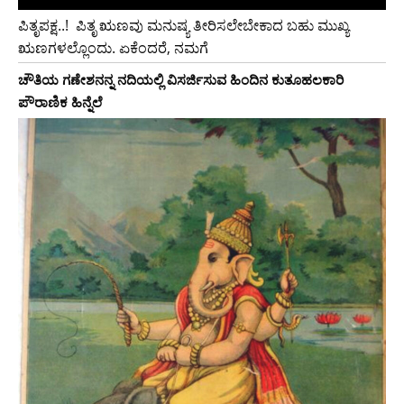
ಪಿತೃಪಕ್ಷ..!‌ ‌ ಪಿತೃ ಋಣವು ಮನುಷ್ಯ ತೀರಿಸಲೇಬೇಕಾದ ಬಹು ಮುಖ್ಯ
ಋಣಗಳಲ್ಲೊಂದು. ಏಕೆಂದರೆ, ನಮಗೆ
ಚೌತಿಯ ಗಣೇಶನನ್ನ ನದಿಯಲ್ಲಿ ವಿಸರ್ಜಿಸುವ ಹಿಂದಿನ ಕುತೂಹಲಕಾರಿ
ಪೌರಾಣಿಕ ಹಿನ್ನೆಲೆ