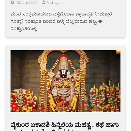
12/Jan/2026
Vishaya
ಮಕರ ಸಂಕ್ರಮಣದಂದು ಎಳ್ಳಿಗೆ ಯಾಕೆ ಪ್ರಾಧಾನ್ಯತೆ ನೀಡುತ್ತಾರೆ
ಗೊತ್ತಾ? ಸಂಕ್ರಾಂತಿ ಎಂದರೆ ಎಳ್ಳು ಬೆಲ್ಲ ಬೀರುವ ಹಬ್ಬ, ಈ
ಸಂಕ್ರಾಂತಿಯಲ್ಲಿ
ವೈಕುಂಠ ಏಕಾದಶಿ ಹಿನ್ನೆಲೆಯ ಮಹತ್ವ , ಕಥೆ ಹಾಗು