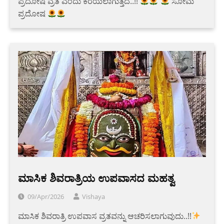
ಪ್ರದೋಷ ವ್ರತ ಎಂದು ಕರೆಯಲಾಗುತ್ತದೆ..!!
ಸೋಮ
ಪ್ರದೋಷ
ಮಾಸಿಕ ಶಿವರಾತ್ರಿಯ ಉಪವಾಸದ ಮಹತ್ವ
09/Apr/2026
Vishaya
ಮಾಸಿಕ ಶಿವರಾತ್ರಿ ಉಪವಾಸ ವ್ರತವನ್ನು ಆಚರಿಸಲಾಗುವುದು..!!