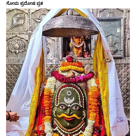
ಸೋಮ ಪ್ರದೋಷ ವ್ರತ