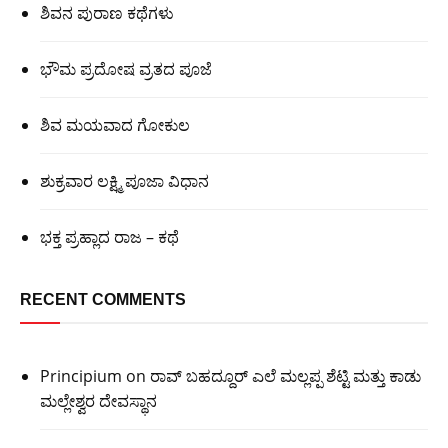
ಶಿವನ ಪುರಾಣ ಕಥೆಗಳು
ಭೌಮ ಪ್ರದೋಷ ವ್ರತದ ಪೂಜೆ
ಶಿವ ಮಯವಾದ ಗೋಕುಲ
ಶುಕ್ರವಾರ ಲಕ್ಷ್ಮಿ ಪೂಜಾ ವಿಧಾನ
ಭಕ್ತ ಪ್ರಹ್ಲಾದ ರಾಜ – ಕಥೆ
RECENT COMMENTS
Principium
on
ರಾವ್ ಬಹದ್ದೂರ್ ಎಲೆ ಮಲ್ಲಪ್ಪ ಶೆಟ್ಟಿ ಮತ್ತು ಕಾಡು
ಮಲ್ಲೇಶ್ವರ ದೇವಸ್ಥಾನ