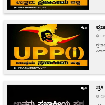
ಪ್ರಜ
0
03
ಪ್ರಜಾ
ಎಂಬುದ
ಪ್ರ
0
02