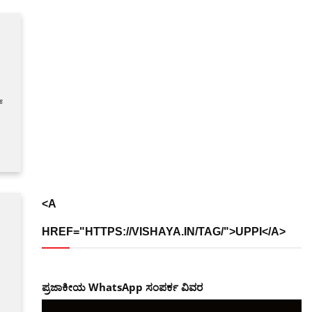
್
<A
HREF="HTTPS://VISHAYA.IN/TAG/">UPPI</A>
ಪ್ರಜಾಕೀಯ WhatsApp ಸಂಪರ್ಕ ವಿವರ