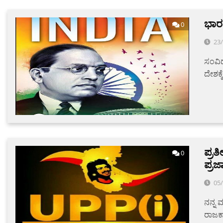
ಭಾರ
0
23
ಸಂವಿಧ
ದೇಶಕ್
ಪ್ರತ
0
ಪ್ರ
05
ನನ್ನ ಮ
ರಾಜಕಾ