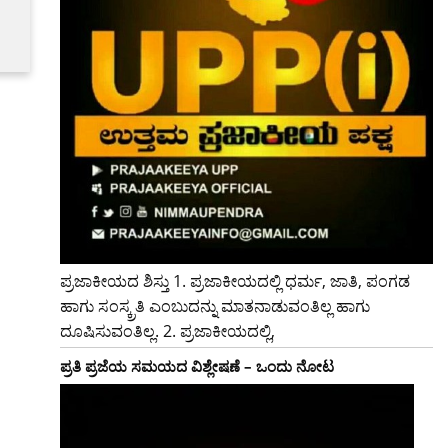
ಪ್ರಜಾಕೀಯದ ಶಿಸ್ತು 1. ಪ್ರಜಾಕೀಯದಲ್ಲಿ ಧರ್ಮ, ಜಾತಿ, ಪಂಗಡ
ಹಾಗು ಸಂಸ್ಕ್ರತಿ ಎಂಬುದನ್ನು ಮಾತನಾಡುವಂತಿಲ್ಲ ಹಾಗು
ದೂಷಿಸುವಂತಿಲ್ಲ. 2. ಪ್ರಜಾಕೀಯದಲ್ಲಿ,
ಪ್ರತಿ ಪ್ರಜೆಯ ಸಮಯದ ವಿಶ್ಲೇಷಣೆ – ಒಂದು ನೋಟ