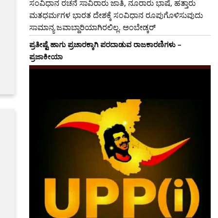
ಸಂವಿಧಾನ ರಚನೆ ಸಾವಿರಾರು ಜಾತಿ, ನೂರಾರು ಭಾಷೆ, ಹತ್ತಾರು
ಮತಧರ್ಮಗಳ ಭಾರತ ದೇಶಕ್ಕೆ ಸಂವಿಧಾನ ರೂಪುಗೊಳಿಸುವುದು
ಸಾಮಾನ್ಯ ಜವಾಬ್ದಾರಿಯಾಗಿರಲಿಲ್ಲ. ಅಂಬೇಡ್ಕರ್
ಪ್ರತೀಷ್ಟೆ ಹಾಗು ಪ್ರಚಾರಕ್ಕಾಗಿ ಪರದಾಡುವ ರಾಜಕಾರಣಿಗಳು –
ಪ್ರಜಾಕೀಯಾ