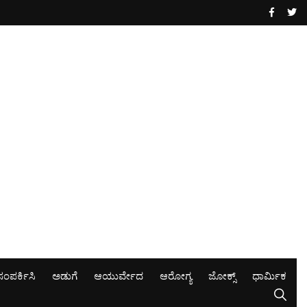
ಸಂಪರ್ಕಿಸಿ
ಅಡುಗೆ
ಆಯುರ್ವೇದ
ಆರೋಗ್ಯ
ಜೋಕ್ಸ್
ಧಾರ್ಮಿಕ