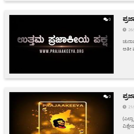
ಪ್ರಜ
0
26/
ಚುನಾವ
ಅತೀ ಪ
ಪ್ರಜ
0
21/
(ಎಲ್ಲ
ವಿಶ್ಲ