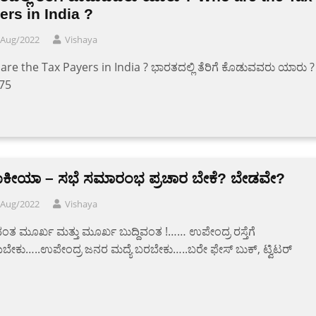
ers in India ?
/Aug/2022
Vishaya
re the Tax Payers in India ? ಭಾರತದಲ್ಲಿ ತೆರಿಗೆ ಕೊಡುವವರು ಯಾರು ?
 75
ಜಾಕೀಯಾ – ಸಭೆ ಸಮಾರಂಭ ಪ್ರಚಾರ ಬೇಕೆ? ಬೇಡವೇ?
/Aug/2022
Vishaya
ಿವಂತ ಮೂರ್ಖ ಮತ್ತು ಮೂರ್ಖ ಬುದ್ದಿವಂತ !…… ಉಪೇಂದ್ರ ರಸ್ತೆಗೆ
ೇಕು…..ಉಪೇಂದ್ರ ಜನರ ಮದ್ಯೆ ಬರಬೇಕು…..ಬರೇ ಫೇಸ್ ಬುಕ್, ಟ್ವಿಟರ್