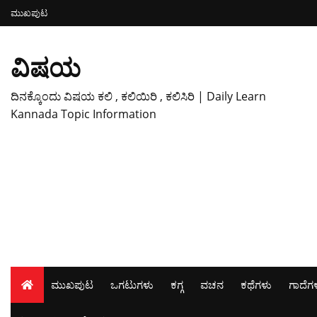
ಮುಖಪುಟ
ವಿಷಯ
ದಿನಕ್ಕೊಂದು ವಿಷಯ ಕಲಿ , ಕಲಿಯಿರಿ , ಕಲಿಸಿರಿ | Daily Learn
Kannada Topic Information
ಮುಖಪುಟ
ಒಗಟುಗಳು
ಕಗ್ಗ
ವಚನ
ಕಥೆಗಳು
ಗಾದೆಗ