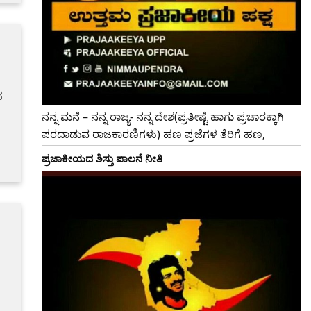
ದ
ನನ್ನ ಮನೆ – ನನ್ನ ರಾಜ್ಯ- ನನ್ನ ದೇಶ(ಪ್ರತೀಷ್ಟೆ ಹಾಗು ಪ್ರಚಾರಕ್ಕಾಗಿ
ಪರದಾಡುವ ರಾಜಕಾರಣಿಗಳು) ಹಣ ಪ್ರಜೆಗಳ ತೆರಿಗೆ ಹಣ,
ಪ್ರಜಾಕೀಯದ ಶಿಸ್ತು ಪಾಲನೆ ನೀತಿ