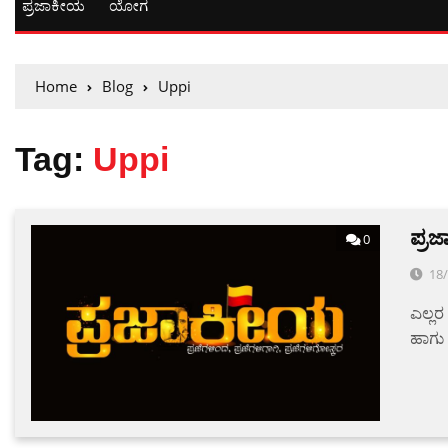
ಪ್ರಜಾಕೀಯ
ಯೋಗ
Home
Blog
Uppi
Tag:
Uppi
ಪ್ರ
0
18
ಎಲ್ಲರ
ಹಾಗು 