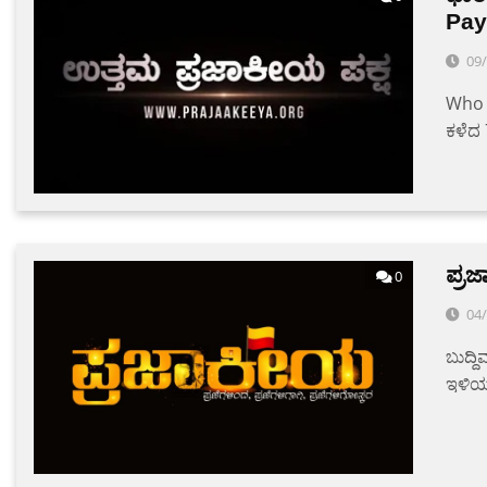
Pay
09
Who a
ಕಳೆದ
ಪ್ರ
0
04
ಬುದ್ದ
ಇಳಿಯಬ