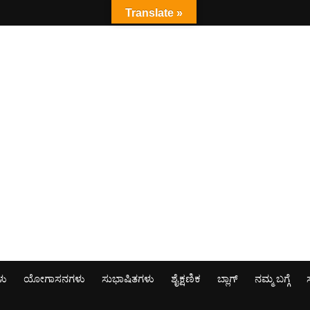
Translate »
ಳು
ಯೋಗಾಸನಗಳು
ಸುಭಾಷಿತಗಳು
ಶೈಕ್ಷಣಿಕ
ಬ್ಲಾಗ್
ನಮ್ಮ ಬಗ್ಗೆ