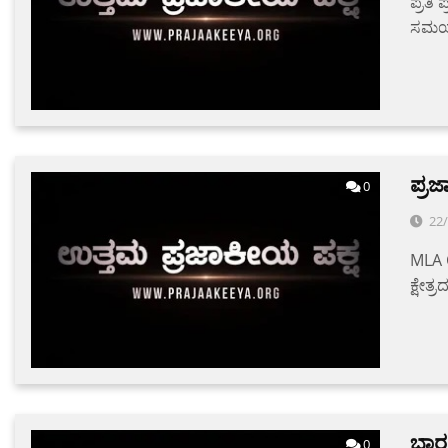
ಪ್ರತಿ
ಸಮಯವ
ಪ್ರ
0
22
MLA C
ಕ್ಷೇತ್
ಭಾರ
0