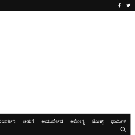
ಸಂಪರ್ಕಿಸಿ
ಅಡುಗೆ
ಆಯುರ್ವೇದ
ಆರೋಗ್ಯ
ಜೋಕ್ಸ್
ಧಾರ್ಮಿಕ