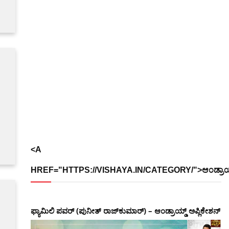
<A
HREF="HTTPS://VISHAYA.IN/CATEGORY/">ಆಂಡ್ರಾಯ್
ಫ್ಯಾಮಿಲಿ ಪವರ್ (ಪುನೀತ್ ರಾಜ್‌ಕುಮಾರ್) – ಆಂಡ್ರಾಯ್ಡ್ ಅಪ್ಲಿಕೇಶನ್