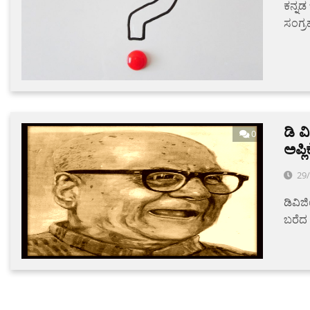
ಕನ್ನಡ
ಸಂಗ್ರ
ಡಿ ವ
0
ಅಪ್ಲ
29
ಡಿವಿಜಿ
ಬರೆದ ಪ