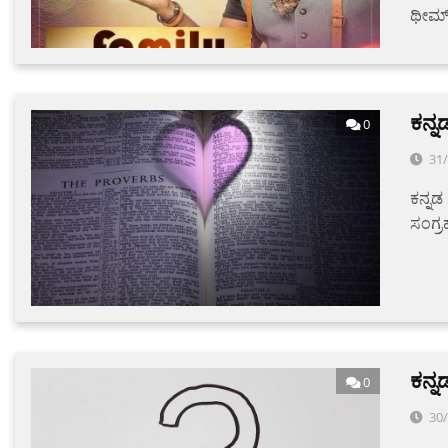
ಥೀಮ್‌ಸ
ಕನ್ನ
0
31
ಕನ್ನಡ 
ಸಂಗ್ರಹ
ಕನ್ನ
0
30