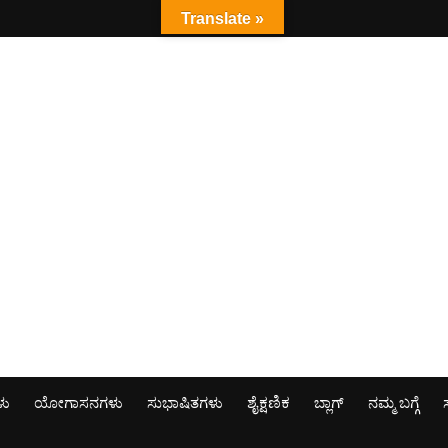
Translate »
ಳು
ಯೋಗಾಸನಗಳು
ಸುಭಾಷಿತಗಳು
ಶೈಕ್ಷಣಿಕ
ಬ್ಲಾಗ್
ನಮ್ಮ ಬಗ್ಗೆ