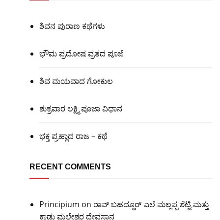
ಶಿವನ ಪುರಾಣ ಕಥೆಗಳು
ಭೌಮ ಪ್ರದೋಷ ವ್ರತದ ಪೂಜೆ
ಶಿವ ಮಯವಾದ ಗೋಕುಲ
ಶುಕ್ರವಾರ ಲಕ್ಷ್ಮಿ ಪೂಜಾ ವಿಧಾನ
ಭಕ್ತ ಪ್ರಹ್ಲಾದ ರಾಜ – ಕಥೆ
RECENT COMMENTS
Principium
on
ರಾವ್ ಬಹದ್ದೂರ್ ಎಲೆ ಮಲ್ಲಪ್ಪ ಶೆಟ್ಟಿ ಮತ್ತು
ಕಾಡು ಮಲ್ಲೇಶ್ವರ ದೇವಸ್ಥಾನ