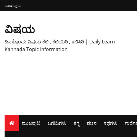
ಮುಖಪುಟ
ವಿಷಯ
ದಿನಕ್ಕೊಂದು ವಿಷಯ ಕಲಿ , ಕಲಿಯಿರಿ , ಕಲಿಸಿರಿ | Daily Learn
Kannada Topic Information
ಮುಖಪುಟ
ಒಗಟುಗಳು
ಕಗ್ಗ
ವಚನ
ಕಥೆಗಳು
ಗಾದೆಗ