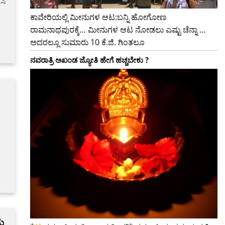
ಸಿ
ಕಾವೇರಿಯಲ್ಲಿ ಮೀನುಗಳ ಆಟ:ಬನ್ನಿ ಹೋಗೋಣ
ರಾಮನಾಥಪುರಕ್ಕೆ… ಮೀನುಗಳ ಆಟ ನೋಡಲು ಎಷ್ಟು ಚೆನ್ನಾ …
ಅದರಲ್ಲೂ ಸುಮಾರು 10 ಕೆ.ಜಿ. ಗಿಂತಲೂ
ನವರಾತ್ರಿ ಅಖಂಡ ಜ್ಯೋತಿ ಹೇಗೆ ಹಚ್ಚಬೇಕು ?
ಯ