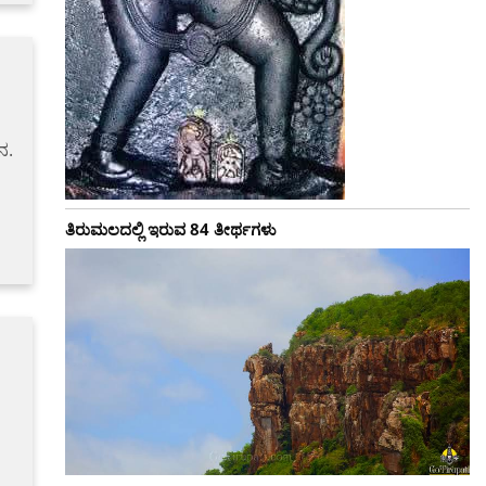
ನ.
ತಿರುಮಲದಲ್ಲಿ ಇರುವ 84 ತೀರ್ಥಗಳು