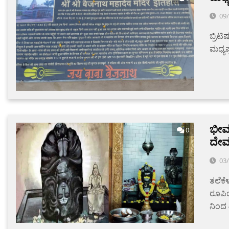
09
ಬ್ರಿಟ
ಮಧ್ಯಪ
ಭೀಮ
0
ದೇವಸ
03
ತಲೆಕೆ
ರೂಪಿ
ನಿಂದ 