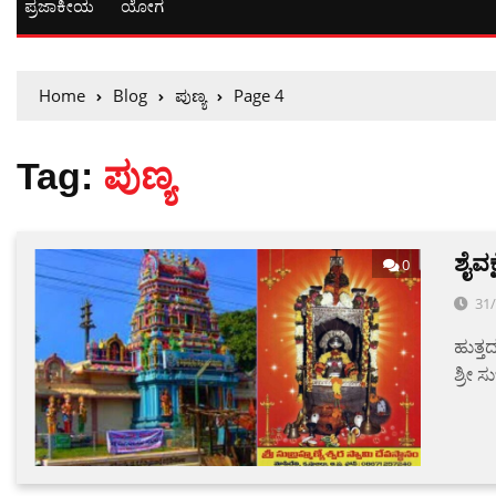
ಪ್ರಜಾಕೀಯ
ಯೋಗ
Home
Blog
ಪುಣ್ಯ
Page 4
Tag:
ಪುಣ್ಯ
ಶೈವಕ
0
31
ಹುತ್ತದ
ಶ್ರೀ ಸ