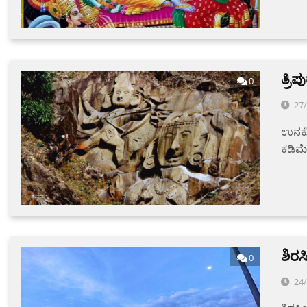
ತ್ರ
0
27
ಉನಕೋ
ಕಡಿಮೆ
ಶಿರ
0
24