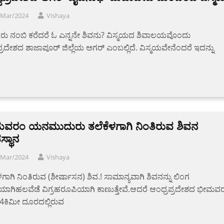
/Mar/2024
Vishaya
ಿಷರು‌ ನಂಬಿ ಕರೆದರೆ‌ ಓ ಎನ್ನನೇ ಶಿವನು? ವಿಸ್ಮಯದ ಶಿವಾಲಯವೊಂದು
್ರದೇಶದ ಶಾಜಾಪೂರ್ ಜಿಲ್ಲೆಯ ಅಗರ್ ಎಂಬಲ್ಲಿದೆ. ವಿಸ್ಮಯವೇನೆಂದರೆ ಇದನ್ನು
ವರಂ ಯನಮುದುರು ತಲೆಕೆಳಗಾಗಿ ನಿಂತಿರುವ ಶಿವನ
್ಥಾನ
/Mar/2024
Vishaya
ಳಗಾಗಿ ನಿಂತಿರುವ (ಶೀರ್ಷಾಸನ) ಶಿವ.! ಸಾಮಾನ್ಯವಾಗಿ ಶಿವನನ್ನು ಲಿಂಗ
ಯಾಗಿಹಲವೆಡೆ ವಿಗ್ರಹರೂಪಿಯಾಗಿ ಕಾಣುತ್ತೇವೆ.ಆದರೆ ಆಂಧ್ರಪ್ರದೇಶದ ಭೀಮವ
4ಕಿಮೀ ದೂರದಲ್ಲಿರುವ