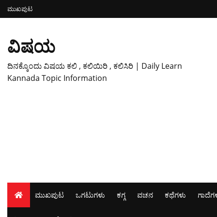
ಮುಖಪುಟ
ವಿಷಯ
ದಿನಕ್ಕೊಂದು ವಿಷಯ ಕಲಿ , ಕಲಿಯಿರಿ , ಕಲಿಸಿರಿ | Daily Learn
Kannada Topic Information
ಮುಖಪುಟ
ಒಗಟುಗಳು
ಕಗ್ಗ
ವಚನ
ಕಥೆಗಳು
ಗಾದೆಗ