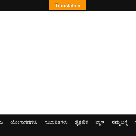
Translate »
ಳು
ಯೋಗಾಸನಗಳು
ಸುಭಾಷಿತಗಳು
ಶೈಕ್ಷಣಿಕ
ಬ್ಲಾಗ್
ನಮ್ಮ ಬಗ್ಗೆ