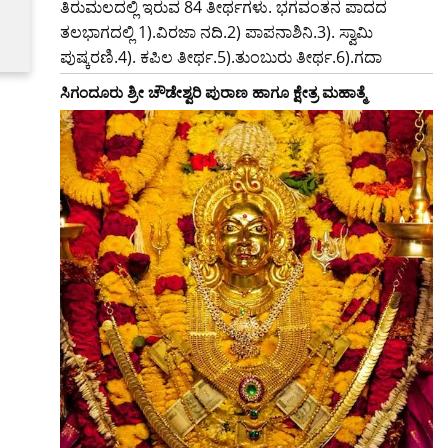
ತಿರುಮಲದಲ್ಲಿ ಇರುವ 84 ತೀರ್ಥಗಳು. ಭಗವಂತನ ಪಾದದ
ತಲಭಾಗದಲ್ಲಿ 1).ವಿರಜಾ ನದಿ.2) ಪಾಪನಾಶಿನಿ.3). ಸ್ವಾಮಿ
ಪುಷ್ಕರಣಿ.4). ಕಪಿಲ ತೀರ್ಥ.5).ತುಂಬುರು ತೀರ್ಥ.6).ಗದಾ
ಸಿಗಂದೂರು ಶ್ರೀ ಚೌಡೇಶ್ವರಿ ಪುರಾಣ ಹಾಗೂ ಕ್ಷೇತ್ರ ಮಹಾತ್ಮೆ