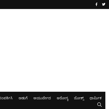
ಸಂಪರ್ಕಿಸಿ
ಅಡುಗೆ
ಆಯುರ್ವೇದ
ಆರೋಗ್ಯ
ಜೋಕ್ಸ್
ಧಾರ್ಮಿಕ