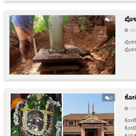
ಪೊಳ
0
28
ಪೊಳಲಿ
ಪೊಳಲ
ಕೋಟೇ
0
27
ಕೋಟೇಶ
ಕೋಟೀ
ಕ್ರಿಯ