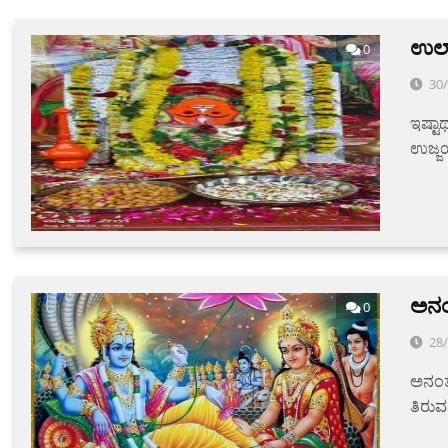
ಉಲ್
0
30
ಇಷ್ಟಾ
ಉಜ್ಜಯ
ಅನಂ
0
28
ಅನಂತ
ತಿರು