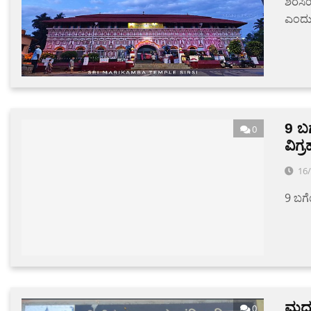
ಶಿರಸಿ
ಎಂದು ಕ
9 ಬ
0
ವಿಗ್
16
9 ಬಗೆ
ಮಧ್
0