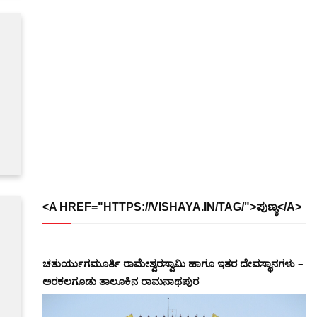
<A HREF="HTTPS://VISHAYA.IN/TAG/">ಪುಣ್ಯ</A>
ಚತುರ್ಯುಗಮೂರ್ತಿ ರಾಮೇಶ್ವರಸ್ವಾಮಿ ಹಾಗೂ ಇತರ ದೇವಸ್ಥಾನಗಳು –
ಅರಕಲಗೂಡು ತಾಲೂಕಿನ ರಾಮನಾಥಪುರ