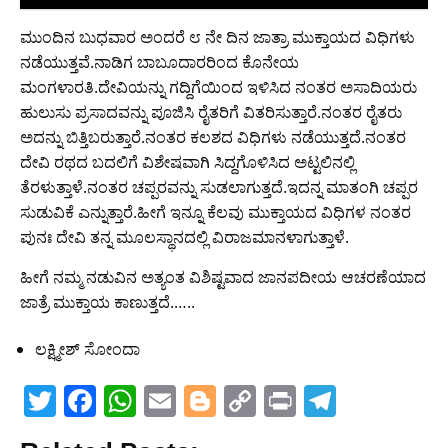
ಮುಂದಿನ ಬುಧವಾರ ಅಂದರೆ ೮ ನೇ ದಿನ ಜಾತ್ರಾ ಮುಕ್ತಾಯದ ವಿಧಿಗಳು
ನಡೆಯುತ್ತವೆ.ನಾಡಿಗ ಬಾಬೂದಾರರಿಂದ ಕೊನೇಯ
ಮಂಗಳಾರತಿ.ದೇವಿಯನ್ನು ಗದ್ದಿಗೆಯಿಂದ ಇಳಿಸಿದ ನಂತರ ಅಸಾದಿಯರು
ಹುಲುಸು ಪ್ರಸಾದವನ್ನು ಪೂಜಿಸಿ ರೈತರಿಗೆ ವಿತರಿಸುತ್ತಾರೆ.ನಂತರ ರೈತರು
ಅದನ್ನು ಬಿತ್ತಿಬರುತ್ತಾರೆ.ನಂತರ ಕಲಶದ ವಿಧಿಗಳು ನಡೆಯುತ್ತದೆ.ನಂತರ
ದೇವಿ ರಥದ ಬದಲಿಗೆ ವಿಶೇಷವಾಗಿ ಸಿದ್ದಗೊಳಿಸಿದ ಅಟ್ಟಲಿನಲ್ಲಿ
ತೆರಳುತ್ತಾಳೆ.ನಂತರ ಚಪ್ಪರವನ್ನು ಸುಡಲಾಗುತ್ತದೆ.ಇದನ್ನ ಮಾತಂಗಿ ಚಪ್ಪರ
ಸುಡುವಿಕೆ ಎನ್ನುತ್ತಾರೆ.ಹೀಗೆ ಇನ್ನೂ ಕೆಲವು ಮುಕ್ತಾಯದ ವಿಧಿಗಳ ನಂತರ
ಪುನಃ ದೇವಿ ತನ್ನ ಮೂಲ‌ಸ್ಥಾನದಲ್ಲಿ ವಿರಾಜಮಾನಳಾಗುತ್ತಾಳೆ.
ಹೀಗೆ ನಮ್ಮ ನಡುವಿನ ಅತ್ಯಂತ ವಿಶಿಷ್ಟವಾದ ಜಾನಪದೀಯ ಆಚರಣೆಯಾದ
ಜಾತ್ರೆ ಮುಕ್ತಾಯ ಕಾಣುತ್ತದೆ.‌…..
ಲಕ್ಷ್ಮೀಶ್ ಸೋಂದಾ
T
F
W
E
Bl
C
Pr
T
w
a
h
m
o
o
in
el