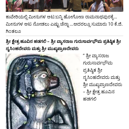
ಕಾವೇರಿಯಲ್ಲಿ ಮೀನುಗಳ ಆಟ:ಬನ್ನಿ ಹೋಗೋಣ ರಾಮನಾಥಪುರಕ್ಕೆ…
ಮೀನುಗಳ ಆಟ ನೋಡಲು ಎಷ್ಟು ಚೆನ್ನಾ …ಅದರಲ್ಲೂ ಸುಮಾರು 10 ಕೆ.ಜಿ.
ಗಿಂತಲೂ
ಶ್ರೀ ಕ್ಷೇತ್ರ ಹೂವಿನ ಹಡಗಲಿ – ಶ್ರೀ ವ್ಯಾಸರಾಜ ಗುರುಸಾರ್ವಭೌಮ ಪ್ರತಿಷ್ಠಿತ ಶ್ರೀ
ನೃಸಿಂಹದೇವರು ಮತ್ತು ಶ್ರೀ ಮುಖ್ಯಪ್ರಾಣದೇವರು
” ಶ್ರೀ ವ್ಯಾಸರಾಜ
ಗುರುಸಾರ್ವಭೌಮ
ಪ್ರತಿಷ್ಠಿತ ಶ್ರೀ
ನೃಸಿಂಹದೇವರು ಮತ್ತು
ಶ್ರೀ ಮುಖ್ಯಪ್ರಾಣದೇವರು
– ಶ್ರೀ ಕ್ಷೇತ್ರ ಹೂವಿನ
ಹಡಗಲಿ