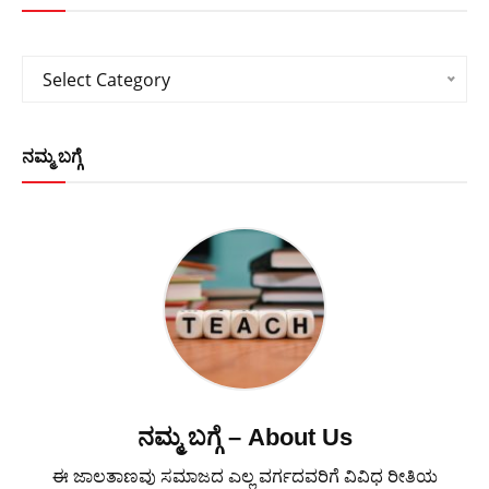
Categories
Select Category
ನಮ್ಮ ಬಗ್ಗೆ
ನಮ್ಮ ಬಗ್ಗೆ – About Us
ಈ ಜಾಲತಾಣವು ಸಮಾಜದ ಎಲ್ಲ ವರ್ಗದವರಿಗೆ ವಿವಿಧ ರೀತಿಯ