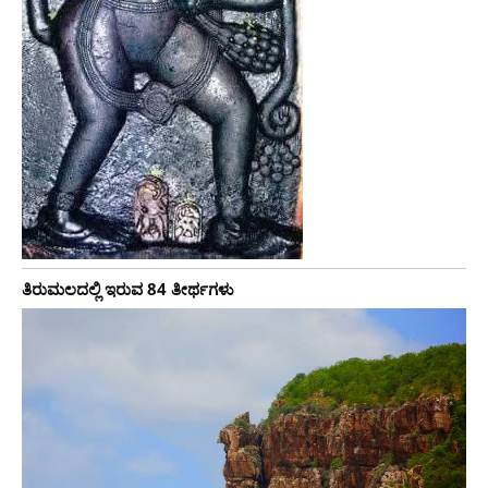
ತಿರುಮಲದಲ್ಲಿ ಇರುವ 84 ತೀರ್ಥಗಳು