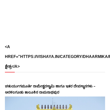
<A
HREF="HTTPS://VISHAYA.IN/CATEGORY/DHAARMIKA/PL
ಕ್ಷೇತ್ರ</A>
ಚತುರ್ಯುಗಮೂರ್ತಿ ರಾಮೇಶ್ವರಸ್ವಾಮಿ ಹಾಗೂ ಇತರ ದೇವಸ್ಥಾನಗಳು –
ಅರಕಲಗೂಡು ತಾಲೂಕಿನ ರಾಮನಾಥಪುರ