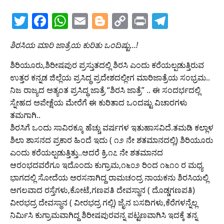
T
F
W
E
Bl
C
Pr
T
w
a
h
m
o
o
in
el
ಶಿರಸಿಯ ಮಾರಿ ಜಾತ್ರೆಯ ಕುರಿತು ಒಂದಿಷ್ಟು…!
itt
c
at
ai
g
p
t
e
er
e
s
l
g
y
gr
ಶಿರಿಯೂರು,ಶಿರೀಷಪುರ ಪ್ರಸ್ತುತದಲ್ಲಿ ಶಿರಸಿ ಎಂದು ಕರೆಯಲ್ಪಡುತ್ತಿರುವ
ಉತ್ತರ ಕನ್ನಡ ಜಿಲ್ಲೆಯ ಪ್ರಸಿದ್ಧ ಪ್ರದೇಶದಲ್ಲೀಗ ಮಾರಿಜಾತ್ರೆಯ ಸಂಭ್ರಮ..
b
A
er
Li
a
ನಿಜ ರಾಜ್ಯದ ಅತ್ಯಂತ ಪ್ರಸಿದ್ಧ ಜಾತ್ರೆ “ಶಿರಸಿ ಜಾತ್ರೆ” .. ಈ ಸಂದರ್ಭದಲ್ಲಿ
o
p
n
m
ಸ್ನೇಹದ ಅಪೇಕ್ಷೆಯ ಮೇರೆಗೆ ಈ ಕುರಿತಾದ ಒಂದಷ್ಟು ವಿಚಾರಗಳು
o
p
k
ತಮಗಾಗಿ..
ಶಿರಸಿಗೆ ಒಂದು ಸಾವಿರಕ್ಕೂ ಹೆಚ್ಚು ವರ್ಷಗಳ ಇತುಹಾಸವಿದೆ.ತಮಡಿ ಕಲ್ಲಾಳ
k
ಶಿಲಾ ಶಾಸನದ ಪ್ರಕಾರ ಹಿಂದೆ ಇದು ( ೧೨ ನೇ ಶತಮಾನದಲ್ಲಿ) ಶಿರಿಯೂರು
ಎಂದು ಕರೆಯಲ್ಪಡುತ್ತಿತ್ತು..ಆದರೆ ಕ್ರಿ.೧೭ ನೇ ಶತಮಾನದ
ಆರಂಭದವರೆಗೂ ಇದೊಂದು ಕುಗ್ರಾಮ,೧೬೦೨ ರಿಂದ ೧೬೧೦ ರ ಮಧ್ಯ
ಭಾಗದಲ್ಲಿ ಸೋದೆಯ ಅರಸನಾಗಿದ್ದ ರಾಮಚಂದ್ರ ನಾಯಕನು ಶಿರಸಿಯಲ್ಲಿ
ಅಗಲವಾದ ರಸ್ತೆಗಳು,ಕೋಟೆ,ಗಣಪತಿ ದೇವಸ್ಥಾನ ( ದೊಡ್ಡಗಣಪತಿ)
ವೀರಭದ್ರ ದೇವಸ್ಥಾನ ( ವೀರಭದ್ರ ಗಲ್ಲಿ) ಜೈನ ಬಸದಿಗಳು,ಕೆರೆಗಳನ್ನೆಲ್ಲ
ನಿರ್ಮಿಸಿ ಕುಗ್ರಾಮವಾಗಿದ್ದ ಶಿರೀಷಪುರವನ್ನ ಪಟ್ಟಣವಾಗಿಸಿ ಇದಕ್ಕೆ ತನ್ನ