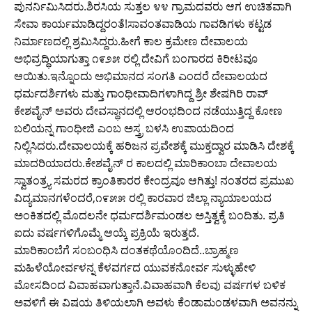
ಪುನರ್ನಿಮಿಸಿದರು.ಶಿರಸಿಯ ಸುತ್ತಲ ೪೪ ಗ್ರಾಮದವರು ಆಗ ಉಚಿತವಾಗಿ
ಸೇವಾ ಕಾರ್ಯಮಾಡಿದ್ದರಂತೆ!ಸಾವಂತವಾಡಿಯ ಗಾವಡಿಗಳು‌ ಕಟ್ಟಡ
ನಿರ್ಮಾಣದಲ್ಲಿ ಶ್ರಮಿಸಿದ್ದರು.ಹೀಗೆ ಕಾಲ ಕ್ರಮೇಣ ದೇವಾಲಯ
ಅಭಿವ್ರದ್ಧಿಯಾಗುತ್ತಾ ೧೯೨೫ ರಲ್ಲಿ ದೇವಿಗೆ ಬಂಗಾರದ ಕಿರೀಟವೂ
ಆಯಿತು.ಇನ್ನೊಂದು ಅಭಿಮಾನದ ಸಂಗತಿ ಎಂದರೆ ದೇವಾಲಯದ
ಧರ್ಮದರ್ಶಿಗಳು ಮತ್ತು ಗಾಂಧೀವಾದಿಗಳಾಗಿದ್ದ ಶ್ರೀ ಶೇಷಗಿರಿ ರಾವ್
ಕೇಶವೈನ್ ಅವರು ದೇವಸ್ಥಾನದಲ್ಲಿ ಆರಂಭದಿಂದ ನಡೆಯುತ್ತಿದ್ದ ಕೋಣ
ಬಲಿಯನ್ನ ಗಾಂಧೀಜಿ ಎಂಬ ಅಸ್ತ್ರ ಬಳಸಿ ಉಪಾಯದಿಂದ
ನಿಲ್ಲಿಸಿದರು.ದೇವಾಲಯಕ್ಕೆ ಹರಿಜನ ಪ್ರವೇಶಕ್ಕೆ ಮುಕ್ತದ್ವಾರ ಮಾಡಿಸಿ ದೇಶಕ್ಕೆ
ಮಾದರಿಯಾದರು.ಕೇಶವೈನ್ ರ ಕಾಲದಲ್ಲಿ ಮಾರಿಕಾಂಬಾ ದೇವಾಲಯ
ಸ್ವಾತಂತ್ರ್ಯ ಸಮರದ ಕ್ರಾಂತಿಕಾರರ ಕೇಂದ್ರವೂ ಆಗಿತ್ತು! ನಂತರದ ಪ್ರಮುಖ
ವಿದ್ಯಮಾನಗಳೆಂದರೆ,೧೯೫೫ ರಲ್ಲಿ ಕಾರವಾರ ಜಿಲ್ಲಾ ನ್ಯಾಯಾಲಯದ
ಅಂಕಿತದಲ್ಲಿ ಮೊದಲನೇ ಧರ್ಮದರ್ಶಿ‌ಮಂಡಲ ಅಸ್ತಿತ್ವಕ್ಕೆ ಬಂದಿತು. ಪ್ರತಿ
ಐದು ವರ್ಷಗಳಿಗೊಮ್ಮೆ ಆಯ್ಕೆ ಪ್ರಕ್ರಿಯೆ ಇರುತ್ತದೆ.
ಮಾರಿಕಾಂಬೆಗೆ ಸಂಬಂಧಿಸಿ ದಂತಕಥೆಯೊಂದಿದೆ..ಬ್ರಾಹ್ಮಣ
ಮಹಿಳೆಯೋರ್ವಳನ್ನ ಕೆಳವರ್ಗದ ಯುವಕನೋರ್ವ ಸುಳ್ಳುಹೇಳಿ
ಮೋಸದಿಂದ ವಿವಾಹವಾಗುತ್ತಾನೆ.ವಿವಾಹವಾಗಿ ಕೆಲವು ವರ್ಷಗಳ ಬಳಿಕ
ಅವಳಿಗೆ ಈ ವಿಷಯ ತಿಳಿಯಲಾಗಿ ಅವಳು ಕೆಂಡಾಮಂಡಳವಾಗಿ ಅವನನ್ನು