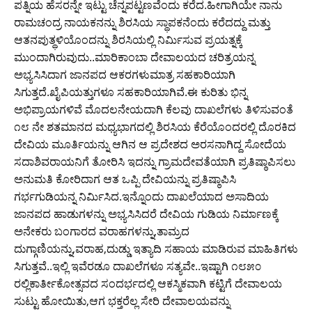
ಪತ್ನಿಯ ಹೆಸರನ್ನೇ ಇಟ್ಟು ಚೆನ್ನಪಟ್ಟಣವೆಂದು ಕರೆದ.ಹೀಗಾಗಿಯೇ ನಾನು
ರಾಮಚಂದ್ರ ನಾಯಕನನ್ನು ಶಿರಸಿಯ ಸ್ಥಾಪಕನೆಂದು ಕರೆದದ್ದು ಮತ್ತು
ಆತನ‌ಪುತ್ಥಳಿಯೊಂದನ್ನು ಶಿರಸಿಯಲ್ಲಿ ನಿರ್ಮಿಸುವ ಪ್ರಯತ್ನಕ್ಕೆ
ಮುಂದಾಗಿರುವುದು..ಮಾರಿಕಾಂಬಾ ದೇವಾಲಯದ ಚರಿತ್ರಯನ್ನ
ಅಭ್ಯಸಿಸಿದಾಗ ಜಾನಪದ ಆಕರಗಳು‌ಮಾತ್ರ ಸಹಕಾರಿಯಾಗಿ
ಸಿಗುತ್ತದೆ.ಖೈಪಿಯತ್ತುಗಳೂ ಸಹಕಾರಿಯಾಗಿವೆ.ಈ ಕುರಿತು ಭಿನ್ನ
ಅಭಿಪ್ರಾಯಗಳಿವೆ ಮೊದಲನೇಯದಾಗಿ ಕೆಲವು ದಾಖಲೆಗಳು ತಿಳಿಸುವಂತೆ
೧೮ ನೇ ಶತಮಾನದ ಮಧ್ಯಭಾಗದಲ್ಲಿ ಶಿರಸಿಯ ಕೆರೆಯೊಂದರಲ್ಲಿ ದೊರಕಿದ
ದೇವಿಯ ಮೂರ್ತಿಯನ್ನು ಆಗಿನ ಆ ಪ್ರದೇಶದ ಅರಸನಾಗಿದ್ದ ಸೋದೆಯ
ಸದಾಶಿವರಾಯನಿಗೆ ತೋರಿಸಿ ಇದನ್ನು ಗ್ರಾಮದೇವತೆಯಾಗಿ ಪ್ರತಿಷ್ಠಾಪಿಸಲು
ಅನುಮತಿ ಕೋರಿದಾಗ ಆತ ಒಪ್ಪಿ ದೇವಿಯನ್ನು ಪ್ರತಿಷ್ಠಾಪಿಸಿ
ಗರ್ಭಗುಡಿಯನ್ನ ನಿರ್ಮಿಸಿದ.ಇನ್ನೊಂದು ದಾಖಲೆಯಾದ ಅಸಾದಿಯ
ಜಾನಪದ ಹಾಡುಗಳನ್ನು ಅಭ್ಯಸಿಸಿದರೆ ದೇವಿಯ ಗುಡಿಯ ನಿರ್ಮಾಣಕ್ಕೆ
ಅನೇಕರು ಬಂಗಾರದ ವರಾಹಗಳನ್ನು,ತಾಮ್ರದ
ದುಗ್ಗಾಣಿಯನ್ನು,ವರಾಹ,ದುಡ್ಡು ಇತ್ಯಾದಿ ಸಹಾಯ ಮಾಡಿರುವ ಮಾಹಿತಿಗಳು
ಸಿಗುತ್ತವೆ..ಇಲ್ಲಿ ಇವೆರಡೂ ದಾಖಲೆಗಳೂ ಸತ್ಯವೇ..ಇಷ್ಟಾಗಿ ೧೮೫೦
ರಲ್ಲಿ‌ಕಾರ್ತೀಕೋತ್ಸವದ ಸಂದರ್ಭದಲ್ಲಿ ಆಕಸ್ಮಿಕವಾಗಿ ಕಟ್ಟಿಗೆ ದೇವಾಲಯ
ಸುಟ್ಟು ಹೋಯಿತು,ಆಗ ಭಕ್ತರೆಲ್ಲ ಸೇರಿ ದೇವಾಲಯವನ್ನು