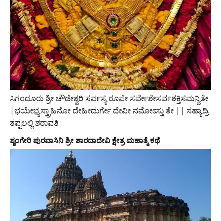
ಸಿಗಂದೂರು ಶ್ರೀ ಚೌಡೇಶ್ವರಿ ಸರ್ವಸ್ಯ ರೂಪೇ ಸರ್ವೇಶೇಸರ್ವಶಕ್ತಿಸಮನ್ವಿತೇ
|ಭಯೇಭ್ಯಸ್ತ್ರಾಹಿನೋ ದೇಹೀದುರ್ಗೇ ದೇವೀ ನಮೋಽಸ್ತು ತೇ || ಸಹ್ಯಾದ್ರಿ
ತಪ್ಪಲಲ್ಲಿ ಶರಾವತಿ
ಶೃಂಗೇರಿ ಪುರವಾಸಿನಿ ಶ್ರೀ ಶಾರದಾದೇವಿ ಕ್ಷೇತ್ರ ಮಹಾತ್ಮೆ ಕಥೆ