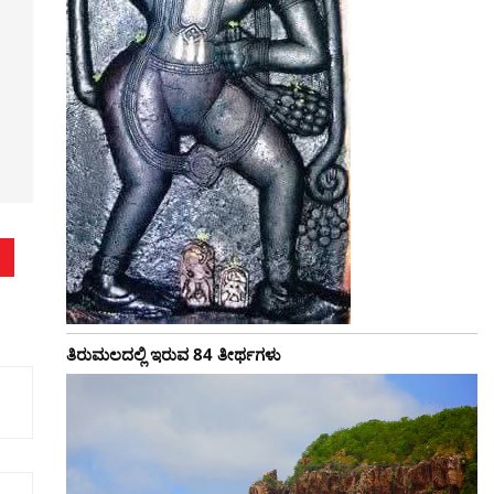
ತಿರುಮಲದಲ್ಲಿ ಇರುವ 84 ತೀರ್ಥಗಳು