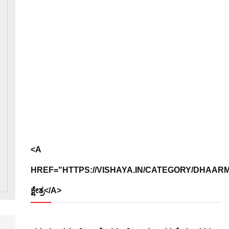


<A
HREF="HTTPS://VISHAYA.IN/CATEGORY/DHAARMI
ಕ್ಷೇತ್ರ</A>