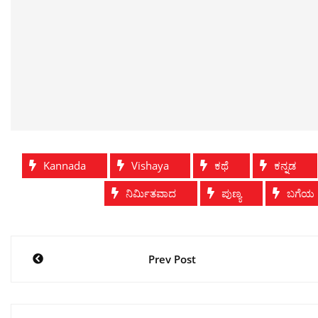
Kannada
Vishaya
ಕಥೆ
ಕನ್ನಡ
ನಿರ್ಮಿತವಾದ
ಪುಣ್ಯ
ಬಗೆಯ
Post
Prev Post
navigation