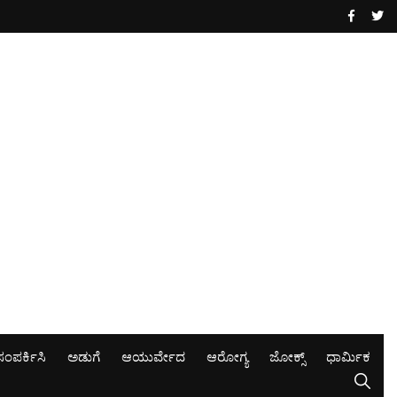
ಸಂಪರ್ಕಿಸಿ
ಅಡುಗೆ
ಆಯುರ್ವೇದ
ಆರೋಗ್ಯ
ಜೋಕ್ಸ್
ಧಾರ್ಮಿಕ