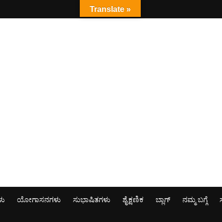
Translate »
ಳು
ಯೋಗಾಸನಗಳು
ಸುಭಾಷಿತಗಳು
ಶೈಕ್ಷಣಿಕ
ಬ್ಲಾಗ್
ನಮ್ಮ ಬಗ್ಗೆ