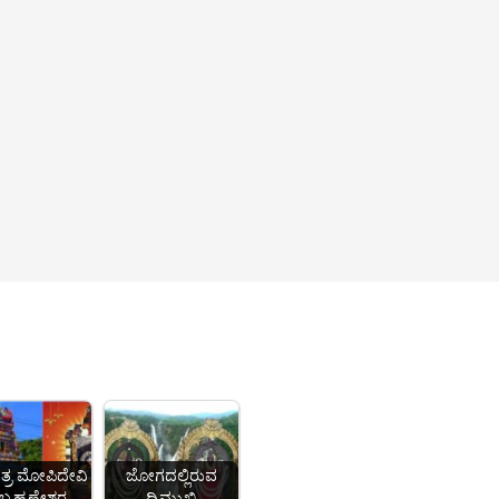
ಷೇತ್ರ ಮೋಪಿದೇವಿ
ಜೋಗದಲ್ಲಿರುವ
್ರಹ್ಮಣ್ಯೇಶ್ವರ
ದ್ವಿಮುಖಿ