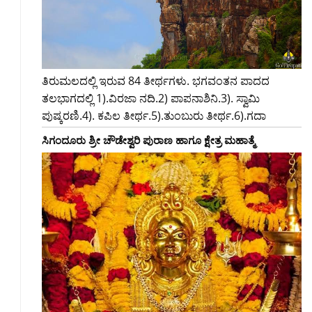
ತಿರುಮಲದಲ್ಲಿ ಇರುವ 84 ತೀರ್ಥಗಳು. ಭಗವಂತನ ಪಾದದ
ತಲಭಾಗದಲ್ಲಿ 1).ವಿರಜಾ ನದಿ.2) ಪಾಪನಾಶಿನಿ.3). ಸ್ವಾಮಿ
ಪುಷ್ಕರಣಿ.4). ಕಪಿಲ ತೀರ್ಥ.5).ತುಂಬುರು ತೀರ್ಥ.6).ಗದಾ
ಸಿಗಂದೂರು ಶ್ರೀ ಚೌಡೇಶ್ವರಿ ಪುರಾಣ ಹಾಗೂ ಕ್ಷೇತ್ರ ಮಹಾತ್ಮೆ