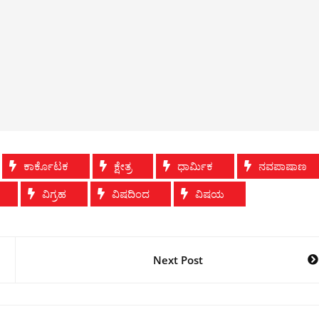
ಕಾರ್ಕೊಟಕ
ಕ್ಷೇತ್ರ
ಧಾರ್ಮಿಕ
ನವಪಾಷಾಣ
ವಿಗ್ರಹ
ವಿಷದಿಂದ
ವಿಷಯ
Next Post