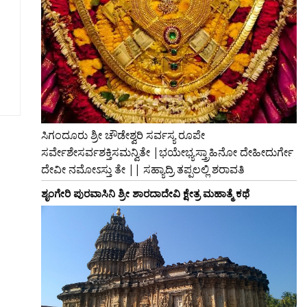
ಸಿಗಂದೂರು ಶ್ರೀ ಚೌಡೇಶ್ವರಿ ಸರ್ವಸ್ಯ ರೂಪೇ
ಸರ್ವೇಶೇಸರ್ವಶಕ್ತಿಸಮನ್ವಿತೇ |ಭಯೇಭ್ಯಸ್ತ್ರಾಹಿನೋ ದೇಹೀದುರ್ಗೇ
ದೇವೀ ನಮೋಽಸ್ತು ತೇ || ಸಹ್ಯಾದ್ರಿ ತಪ್ಪಲಲ್ಲಿ ಶರಾವತಿ
ಶೃಂಗೇರಿ ಪುರವಾಸಿನಿ ಶ್ರೀ ಶಾರದಾದೇವಿ ಕ್ಷೇತ್ರ ಮಹಾತ್ಮೆ ಕಥೆ