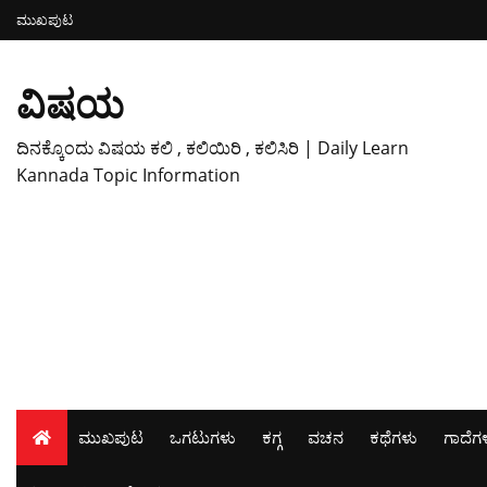
ಮುಖಪುಟ
ವಿಷಯ
ದಿನಕ್ಕೊಂದು ವಿಷಯ ಕಲಿ , ಕಲಿಯಿರಿ , ಕಲಿಸಿರಿ | Daily Learn
Kannada Topic Information
ಮುಖಪುಟ
ಒಗಟುಗಳು
ಕಗ್ಗ
ವಚನ
ಕಥೆಗಳು
ಗಾದೆಗ