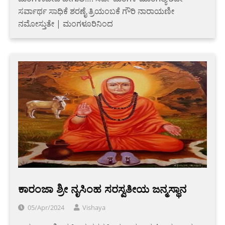
ಸರ್ವಾರ್ಥ ಸಾಧಿಕೆ ಶರಣೈ ತ್ರಿಯಂಬಕೆ ಗೌರಿ ನಾರಾಯಣೀ
ನಮೋಸ್ತುತೇ | ಮಂಗಳೂರಿನಿಂದ
ಕಾರಂಜಾ ಶ್ರೀ ನೃಸಿಂಹ ಸರಸ್ವತೀಯ ಜನ್ಮಸ್ಥಾನ
05/Apr/2024
Vishaya