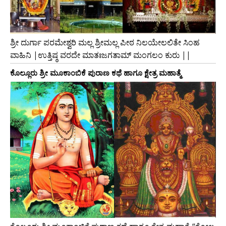
ಶ್ರೀ ದುರ್ಗಾ ಪರಮೇಶ್ವರಿ ಮಲ್ಲ ಶ್ರೀಮಲ್ಲ ಪೀಠ ನಿಲಯೇಲಲಿತೇ ಸಿಂಹ
ವಾಹಿನಿ |ಉತ್ತಿಷ್ಠ ವರದೇ ಮಾತಃಜಗತಾಮ್ ಮಂಗಲಂ ಕುರು ||
ಕೊಲ್ಲೂರು ಶ್ರೀ ಮೂಕಾಂಬಿಕೆ ಪುರಾಣ ಕಥೆ ಹಾಗೂ ಕ್ಷೇತ್ರ ಮಹಾತ್ಮೆ