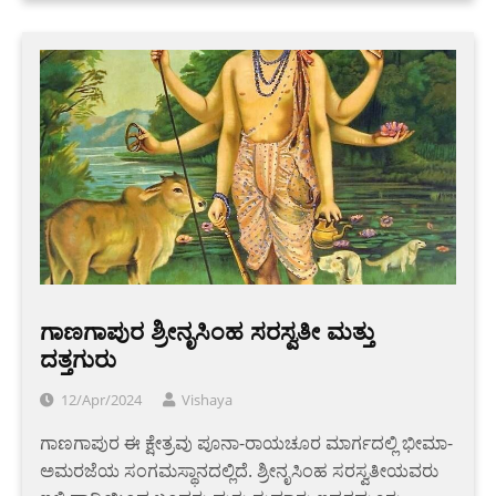
ಗಾಣಗಾಪುರ ಶ್ರೀನೃಸಿಂಹ ಸರಸ್ವತೀ ಮತ್ತು
ದತ್ತಗುರು
12/Apr/2024
Vishaya
ಗಾಣಗಾಪುರ ಈ ಕ್ಷೇತ್ರವು ಪೂನಾ-ರಾಯಚೂರ ಮಾರ್ಗದಲ್ಲಿ ಭೀಮಾ-
ಅಮರಜೆಯ ಸಂಗಮಸ್ಥಾನದಲ್ಲಿದೆ. ಶ್ರೀನೃಸಿಂಹ ಸರಸ್ವತೀಯವರು