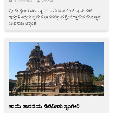
03/Apr/2024
Vishaya
ಶ್ರೀ ಕೊತ್ತಲೇಶ ದೇವಸ್ಥಾನ..! ಬಾಗಲಕೋಟೆಗೆ ಕಿಲ್ಲಾ ಮುಕುಟ
ಇದ್ದಂತೆ ಕಿಲ್ಲೆಯ ಪ್ರವೇಶ ಭಾಗದಲ್ಲಿರುವ ಶ್ರೀ ಕೊತ್ತಲೇಶ ದೇವಸ್ಥಾನ
ಜೀವನಾಡಿ ಅತ್ಯಂತ
ತಾಯಿ ಶಾರದೆಯ ನೆಲೆವೀಡು ಶೃಂಗೇರಿ