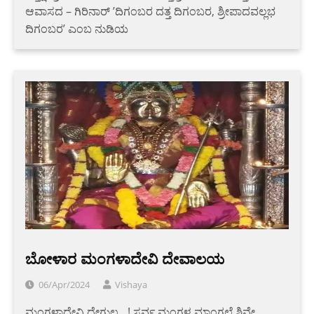
ಆವಾಸದ – ಗಿರಿನಾರ್ ’ದಿಗಂಬರ ದತ್ತ ದಿಗಂಬರ, ಶ್ರೀಪಾದವಲ್ಲಭ
ದಿಗಂಬರ’ ಎಂಬ ನುಡಿಯ
ಬೋಳಾರ ಮಂಗಳಾದೇವಿ ದೇವಾಲಯ
06/Apr/2024
Vishaya
ಮಂಗಳಾದೇವಿ ದೇಗುಲ…! ಸರ್ವ ಮಂಗಳ ಮಾಂಗಲ್ಯೆ ಶಿವೇ