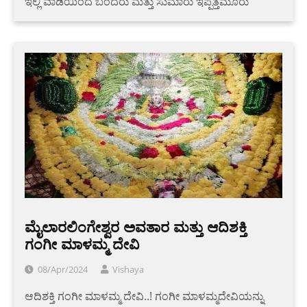
ಇಲ್ಲಿ ವಾಡಿಯಿಂದ ಬಂದರು ಮತ್ತು ಸುಮಾರು ಇಪ್ಪತ್ತಮೂರು
ಮೈಲಾರಲಿಂಗೇಶ್ವರ ಅವತಾರ ಮತ್ತು ಆದಿಶಕ್ತಿ
ಗಂಗೀ ಮಾಳಮ್ಮ ದೇವಿ
08/Apr/2024
Vishaya
ಆದಿಶಕ್ತಿ ಗಂಗೀ ಮಾಳಮ್ಮ ದೇವಿ..! ಗಂಗೀ ಮಾಳಮ್ಮದೇವಿಯನ್ನು