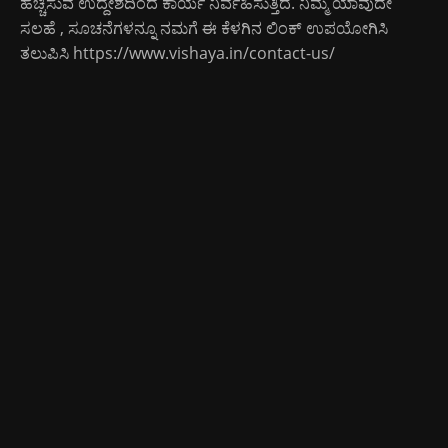
ಹೆಚ್ಚಿಸುವ ಉದ್ದೇಶದಿಂದ ಕಾರ್ಯ ನಿರ್ವಹಿಸುತ್ತಿದೆ. ನಿಮ್ಮ ಯಾವುದೇ
ಸಲಹೆ , ಸೂಚನೆಗಳನ್ನೂ ನಮಗೆ ಈ ಕೆಳಗಿನ ಲಿಂಕ್ ಉಪಯೋಗಿಸಿ
ತಲುಪಿಸಿ
https://www.vishaya.in/contact-us/