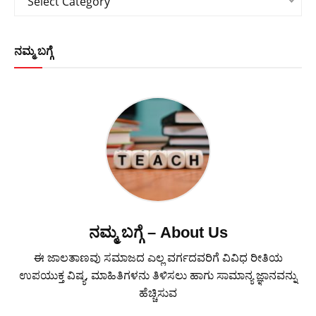
Select Category
ನಮ್ಮ ಬಗ್ಗೆ
ನಮ್ಮ ಬಗ್ಗೆ – About Us
ಈ ಜಾಲತಾಣವು ಸಮಾಜದ ಎಲ್ಲ ವರ್ಗದವರಿಗೆ ವಿವಿಧ ರೀತಿಯ
ಉಪಯುಕ್ತ ವಿಷ್ಯ, ಮಾಹಿತಿಗಳನು ತಿಳಿಸಲು ಹಾಗು ಸಾಮಾನ್ಯ ಜ್ಞಾನವನ್ನು
ಹೆಚ್ಚಿಸುವ