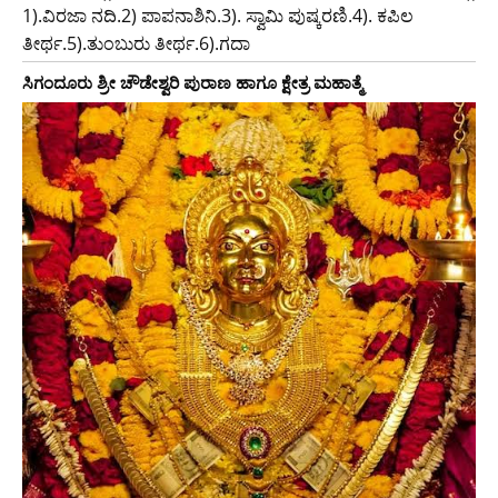
1).ವಿರಜಾ ನದಿ.2) ಪಾಪನಾಶಿನಿ.3). ಸ್ವಾಮಿ ಪುಷ್ಕರಣಿ.4). ಕಪಿಲ
ತೀರ್ಥ.5).ತುಂಬುರು ತೀರ್ಥ.6).ಗದಾ
ಸಿಗಂದೂರು ಶ್ರೀ ಚೌಡೇಶ್ವರಿ ಪುರಾಣ ಹಾಗೂ ಕ್ಷೇತ್ರ ಮಹಾತ್ಮೆ