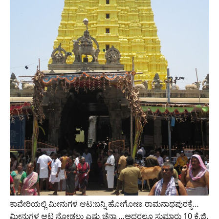
ಕಾವೇರಿಯಲ್ಲಿ ಮೀನುಗಳ ಆಟ:ಬನ್ನಿ ಹೋಗೋಣ ರಾಮನಾಥಪುರಕ್ಕೆ…
ಮೀನುಗಳ ಆಟ ನೋಡಲು ಎಷ್ಟು ಚೆನ್ನಾ …ಅದರಲ್ಲೂ ಸುಮಾರು 10 ಕೆ.ಜಿ.