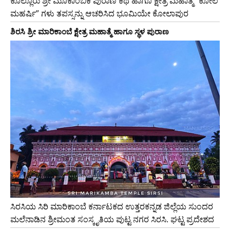
ಕೊಲ್ಲೂರು ಶ್ರೀ ಮೂಕಾಂಬಿಕೆ ಪುರಾಣ ಕಥೆ ಹಾಗೂ ಕ್ಷೇತ್ರ ಮಹಾತ್ಮೆ “ಕೋಲ
ಮಹರ್ಷಿ” ಗಳು ತಪಸ್ಸನ್ನು ಆಚರಿಸಿದ ಭೂಮಿಯೇ ಕೋಲಾಪುರ
ಶಿರಸಿ ಶ್ರೀ ಮಾರಿಕಾಂಬೆ ಕ್ಷೇತ್ರ ಮಹಾತ್ಮೆ ಹಾಗೂ ಸ್ಥಳ ಪುರಾಣ
ಸಿರಸಿಯ ಸಿರಿ ಮಾರಿಕಾಂಬೆ ಕರ್ನಾಟಕದ ಉತ್ತರಕನ್ನಡ ಜಿಲ್ಲೆಯ ಸುಂದರ
ಮಲೆನಾಡಿನ ಶ್ರೀಮಂತ ಸಂಸ್ಕೃತಿಯ ಪುಟ್ಟ ನಗರ ಸಿರಸಿ. ಘಟ್ಟ ಪ್ರದೇಶದ