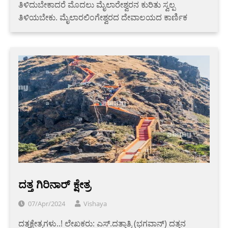
ತಿಳಿದುಬೇಕಾದರೆ ಮೊದಲು ಮೈಲಾರೇಶ್ವರನ ಕುರಿತು ಸ್ವಲ್ಪ
ತಿಳಿಯಬೇಕು. ಮೈಲಾರಲಿಂಗೇಶ್ವರದ ದೇವಾಲಯದ ಕಾರ್ಣಿಕ
ದತ್ತ ಗಿರಿನಾರ್ ಕ್ಷೇತ್ರ
07/Apr/2024
Vishaya
ದತ್ತಕ್ಷೇತ್ರಗಳು..! ಲೇಖಕರು: ಎಸ್.ದತ್ತಾತ್ರಿ (ಭಗವಾನ್) ದತ್ತನ