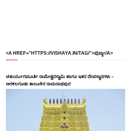
<A HREF="HTTPS://VISHAYA.IN/TAG/">ಪುಣ್ಯ</A>
ಚತುರ್ಯುಗಮೂರ್ತಿ ರಾಮೇಶ್ವರಸ್ವಾಮಿ ಹಾಗೂ ಇತರ ದೇವಸ್ಥಾನಗಳು –
ಅರಕಲಗೂಡು ತಾಲೂಕಿನ ರಾಮನಾಥಪುರ