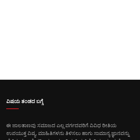
ವಿಷಯ ತಂಡದ ಬಗ್ಗೆ
ಈ ಜಾಲತಾಣವು ಸಮಾಜದ ಎಲ್ಲ ವರ್ಗದವರಿಗೆ ವಿವಿಧ ರೀತಿಯ
ಉಪಯುಕ್ತ ವಿಷ್ಯ, ಮಾಹಿತಿಗಳನು ತಿಳಿಸಲು ಹಾಗು ಸಾಮಾನ್ಯ ಜ್ಞಾನವನ್ನು