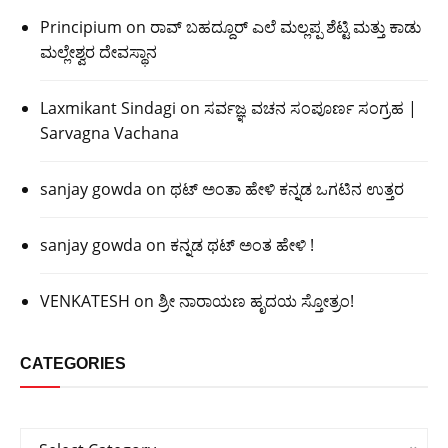
Principium
on
ರಾವ್ ಬಹದ್ದೂರ್ ಎಲೆ ಮಲ್ಲಪ್ಪ ಶೆಟ್ಟಿ ಮತ್ತು ಕಾಡು
ಮಲ್ಲೇಶ್ವರ ದೇವಸ್ಥಾನ
Laxmikant Sindagi
on
ಸರ್ವಜ್ಞ ವಚನ ಸಂಪೂರ್ಣ ಸಂಗ್ರಹ |
Sarvagna Vachana
sanjay gowda
on
ಥಟ್ ಅಂತಾ ಹೇಳಿ ಕನ್ನಡ ಒಗಟಿನ ಉತ್ತರ
sanjay gowda
on
ಕನ್ನಡ ಥಟ್ ಅಂತ ಹೇಳಿ !
VENKATESH
on
ಶ್ರೀ ನಾರಾಯಣ ಹೃದಯ ಸ್ತೋತ್ರಂ!
CATEGORIES
Categories