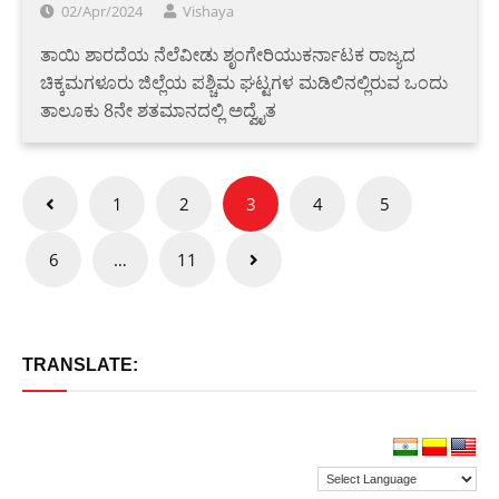
02/Apr/2024
Vishaya
ತಾಯಿ ಶಾರದೆಯ ನೆಲೆವೀಡು ಶೃಂಗೇರಿಯುಕರ್ನಾಟಕ ರಾಜ್ಯದ
ಚಿಕ್ಕಮಗಳೂರು ಜಿಲ್ಲೆಯ ಪಶ್ಚಿಮ ಘಟ್ಟಗಳ ಮಡಿಲಿನಲ್ಲಿರುವ ಒಂದು
ತಾಲೂಕು 8ನೇ ಶತಮಾನದಲ್ಲಿ ಅದ್ವೈತ
Posts
1
2
3
4
5
pagination
6
…
11
TRANSLATE: