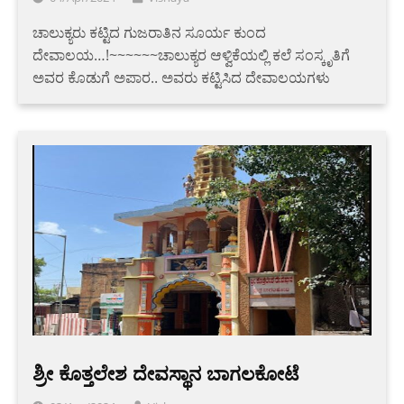
ಚಾಲುಕ್ಯರು ಕಟ್ಟಿದ ಗುಜರಾತಿನ ಸೂರ್ಯ ಕುಂದ
ದೇವಾಲಯ…!~~~~~~ಚಾಲುಕ್ಯರ ಆಳ್ವಿಕೆಯಲ್ಲಿ ಕಲೆ ಸಂಸ್ಕೃತಿಗೆ
ಅವರ ಕೊಡುಗೆ ಅಪಾರ.. ಅವರು ಕಟ್ಟಿಸಿದ ದೇವಾಲಯಗಳು
ಶ್ರೀ ಕೊತ್ತಲೇಶ ದೇವಸ್ಥಾನ ಬಾಗಲಕೋಟೆ