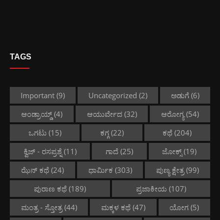
TAGS
Important
(9)
Uncategorized
(2)
ಅಡುಗೆ
(6)
ಆಂಡ್ರಾಯ್ಡ್
(4)
ಆಯುರ್ವೇದ
(32)
ಆರೋಗ್ಯ
(54)
ಒಗಟು
(15)
ಕಗ್ಗ
(22)
ಕಥೆ
(204)
ಕ್ವಿಜ್ - ರಸಪ್ರಶ್ನೆ
(11)
ಗಾದೆ
(25)
ಜೋಕ್ಸ್
(19)
ಝೆನ್ ಕಥೆ
(24)
ಧಾರ್ಮಿಕ
(303)
ಪುಣ್ಯ ಕ್ಷೇತ್ರ
(99)
ಪುರಾಣ ಕಥೆ
(189)
ಪ್ರಜಾಕೀಯ
(107)
ಮಂತ್ರ - ಸ್ತೋತ್ರ
(44)
ಮಕ್ಕಳ ಕಥೆ
(47)
ಯೋಗ
(5)