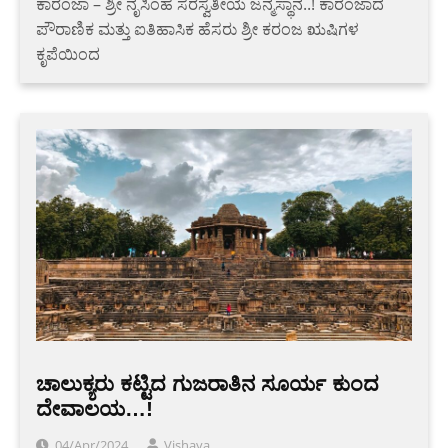
ಕಾರಂಜಾ – ಶ್ರೀ ನೃಸಿಂಹ ಸರಸ್ವತೀಯ ಜನ್ಮಸ್ಥಾನ..! ಕಾರಂಜಾದ
ಪೌರಾಣಿಕ ಮತ್ತು ಐತಿಹಾಸಿಕ ಹೆಸರು ಶ್ರೀ ಕರಂಜ ಋಷಿಗಳ
ಕೃಪೆಯಿಂದ
ಚಾಲುಕ್ಯರು ಕಟ್ಟಿದ ಗುಜರಾತಿನ ಸೂರ್ಯ ಕುಂದ
ದೇವಾಲಯ…!
04/Apr/2024
Vishaya