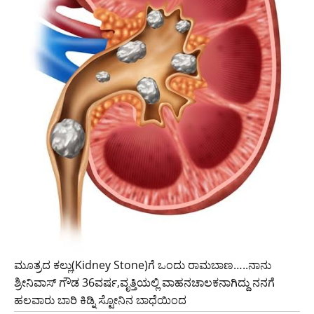
ಮೂತ್ರದ ಕಲ್ಲು(Kidney Stone)ಗೆ ಒಂದು ರಾಮಬಾಣ…..ನಾನು
ಶ್ರೀನಿವಾಸ್ ಗೌಡ 36ವರ್ಷ,ವೃತ್ತಿಯಲ್ಲಿ ವಾಹನಚಾಲಕನಾಗಿದ್ದು ನನಗೆ
ಹಲವಾರು ಬಾರಿ ಕಿಡ್ನಿ ಸ್ಟೋನಿನ ಬಾಧೆಯಿಂದ