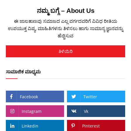
ನಮ್ಮ ಬಗ್ಗೆ – About Us
ಈ ಜಾಲತಾಣವು ಸಮಾಜದ ಎಲ್ಲ ವರ್ಗದವರಿಗೆ ವಿವಿಧ ರೀತಿಯ
ಉಪಯುಕ್ತ ವಿಷ್ಯ, ಮಾಹಿತಿಗಳನು ತಿಳಿಸಲು ಹಾಗು ಸಾಮಾನ್ಯ ಜ್ಞಾನವನ್ನು
ಹೆಚ್ಚಿಸುವ
ತಿಳಿಯಿರಿ
ಸಾಮಾಜಿಕ ಮಾಧ್ಯಮ
Facebook
Twitter
Instagram
Vk
Linkedin
Pinterest