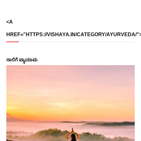
<A
HREF="HTTPS://VISHAYA.IN/CATEGORY/AYURVEDA/">
ನಾಲಿಗೆ ವ್ಯಾಯಾಮ