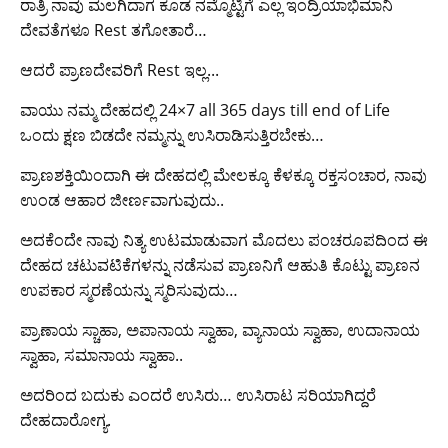
ರಾತ್ರಿ ನಾವು ಮಲಗಿದಾಗ ಕೂಡ ನಮ್ಮೊಟ್ಟಿಗೆ ಎಲ್ಲ ಇಂದ್ರಿಯಾಭಿಮಾನಿ
ದೇವತೆಗಳೂ Rest ತಗೋತಾರೆ…
ಆದರೆ ಪ್ರಾಣದೇವರಿಗೆ Rest ಇಲ್ಲ..‌.
ವಾಯು ನಮ್ಮ ದೇಹದಲ್ಲಿ 24×7 all 365 days till end of Life
ಒಂದು ಕ್ಷಣ ಬಿಡದೇ ನಮ್ಮನ್ನು ಉಸಿರಾಡಿಸುತ್ತಿರಬೇಕು…
ಪ್ರಾಣಶಕ್ತಿಯಿಂದಾಗಿ ಈ ದೇಹದಲ್ಲಿ ಮೇಲಕ್ಕೂ ಕೆಳಕ್ಕೂ ರಕ್ತಸಂಚಾರ, ನಾವು
ಉಂಡ ಆಹಾರ ಜೀರ್ಣವಾಗುವುದು..‌
ಅದಕೆಂದೇ ನಾವು ನಿತ್ಯ ಉಟಮಾಡುವಾಗ ಮೊದಲು ಪಂಚರೂಪದಿಂದ ಈ
ದೇಹದ ಚಟುವಟಿಕೆಗಳನ್ನು ನಡೆಸುವ ಪ್ರಾಣನಿಗೆ ಆಹುತಿ ಕೊಟ್ಟು ಪ್ರಾಣನ
ಉಪಕಾರ ಸ್ಮರಣೆಯನ್ನು ಸ್ಮರಿಸುವುದು…‌
ಪ್ರಾಣಾಯ ಸ್ಚಾಹಾ, ಅಪಾನಾಯ ಸ್ವಾಹಾ, ವ್ಯಾನಾಯ ಸ್ವಾಹಾ, ಉದಾನಾಯ
ಸ್ವಾಹಾ, ಸಮಾನಾಯ ಸ್ವಾಹಾ..
ಅದರಿಂದ ಬದುಕು ಎಂದರೆ ಉಸಿರು… ಉಸಿರಾಟ ಸರಿಯಾಗಿದ್ದರೆ
ದೇಹದಾರೋಗ್ಯ.