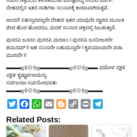
ಸಾವಿನ ಚಕ್ರದಿಂದ ಕಳಚಿಕೊಂಡು ಮೋಕ್ಷವನ್ನು ಸೇರುವ ಮಾರ್ಗ.
ದೇಹದಲ್ಲಿನ ಇತರ ನಾಡಿಗಳು ಸಂಸಾರಕ್ಕೆ ಕಾರಣವಾಗಿರುತ್ತವೆ.
ಅಂದರೆ ಸಹಸ್ರಾರವಲ್ಲದೇ ದೇಹದ ಇತರ ಯಾವುದೇ ದ್ವಾರದ ಮೂಲಕ
ಜೀವ ಹೊರ ಹೋದರೂ, ಮರಳಿ ಸಂಸಾರ ಚಕ್ರದಲ್ಲಿ ಸಿಲುಕುತ್ತಾನೆ.
ಪುನರಪಿ ಜನನಂ ಪುನರಪಿ ಮರಣಂ I ಪುನರಪಿ ಜನನೀಜಠರೇ
ಶಯನಮ್ II ಇಹ ಸಂಸಾರೇ ಬಹುದುಸ್ತಾರೇ I ಕೃಪಯಾsಪಾರೇ ಪಾಹಿ
ಮುರಾರೇ II
▬▬▬ஜ۩۞۩ஜ▬▬▬
▬▬▬ஜ۩۞۩ஜ▬▬ ಧಮೋ೯ ರಕ್ಷತಿ
ರಕ್ಷಿತ:
ಕೃಷ್ಣಾರ್ಪಣಮಸ್ತು
ಸರ್ವಜನಾಃ ಸುಖಿನೋಭವತು
▬▬▬ஜ۩۞۩ஜ▬▬▬▬▬▬ஜ۩۞۩ஜ▬▬▬
T
F
W
E
Bl
C
Pr
T
w
a
h
m
o
o
in
el
Related Posts:
itt
c
at
ai
g
p
t
e
er
e
s
l
g
y
gr