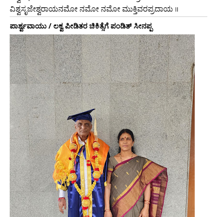
ವಿಶ್ವಸೃಜೇಶ್ವರಾಯನಮೋ ನಮೋ ನಮೋ ಮುಕ್ತಿವರಪ್ರದಾಯ ॥
ಪಾರ್ಶ್ವವಾಯು / ಲಕ್ವ ಪೀಡಿತರ ಚಿಕಿತ್ಸೆಗೆ ಪಂಡಿತ್ ಸೀನಪ್ಪ