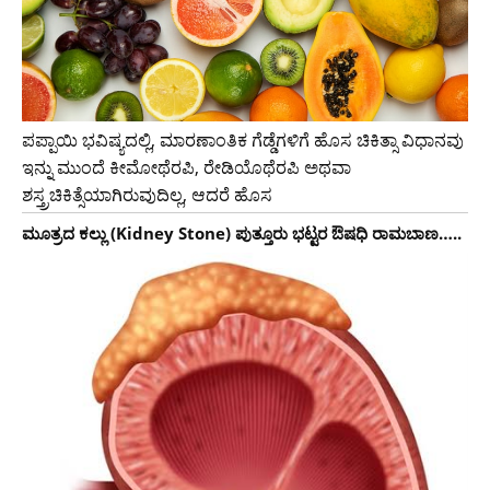
ಪಪ್ಪಾಯಿ ಭವಿಷ್ಯದಲ್ಲಿ, ಮಾರಣಾಂತಿಕ ಗೆಡ್ಡೆಗಳಿಗೆ ಹೊಸ ಚಿಕಿತ್ಸಾ ವಿಧಾನವು
ಇನ್ನು ಮುಂದೆ ಕೀಮೋಥೆರಪಿ, ರೇಡಿಯೊಥೆರಪಿ ಅಥವಾ
ಶಸ್ತ್ರಚಿಕಿತ್ಸೆಯಾಗಿರುವುದಿಲ್ಲ, ಆದರೆ ಹೊಸ
ಮೂತ್ರದ ಕಲ್ಲು (Kidney Stone) ಪುತ್ತೂರು ಭಟ್ಟರ ಔಷಧಿ ರಾಮಬಾಣ…..