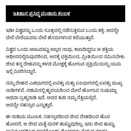
ಇತಿಹಾಸ ಪ್ರಸಿದ್ಧ ವಂಡಾರು ಕಂಬಳ
ಇಡೀ ವಿಶ್ವವನ್ನು ಒಂದು ಸೂತ್ರದಲ್ಲಿ ನಡೆಸುತ್ತಿರುವ ಒಂದು ಶಕ್ತಿ. ಅದನ್ನೇ
ಬೇರೆ ಬೇರೆಯವರು ಬೇರೆ ಹೆಸರುಗಳಿಂದ ಕರೆಯುತ್ತಾರೆ.
ವಿಶ್ವದ ಒಂದು ಅಣುವಷ್ಟೂ ಅಲ್ಲದ ನಾವು, ಕಾಣದಿದ್ದರೂ ಆ ಶಕ್ತಿಯ
ಅಧೀನದಲ್ಲಿರುವುದರಿಂದ, ಅದಕ್ಕೆ ಭಕ್ತಿಯಿಂದ, ಪ್ರೀತಿಯಿಂದ ನಮಿಸಬೇಕು
ಜೀವ ತನ್ನ ದೇಹವನ್ನು ಕಳಚಿ ಮೋಕ್ಷಕ್ಕೆ ಹೋಗುವ ಪ್ರಕ್ರಿಯೆಯನ್ನು ಯಮ
ಇಲ್ಲಿ ವಿವರಿಸಿದ್ದಾನೆ.
ನಮ್ಮ ದೇಹದ ಎಡಭಾಗದಲ್ಲಿ ಐವತ್ತು ಮತ್ತು ಬಲಭಾಗದಲ್ಲಿ ಐವತ್ತು ಮುಖ್ಯ
ನಾಡಿಗಳಿವೆ. ನಡುವಿನಲ್ಲಿ ಹೃದಯದಿಂದ ಮೇಲೆ ಹೋಗುವ ಸುಷುಮ್ನಾ
ಅಥವಾ ಬ್ರಹ್ಮನಾಡಿ ಇದೆ. ಅದರ ತುದಿ ನಮ್ಮ ನೆತ್ತಿಯಲ್ಲಿದೆ.
ಅದನ್ನೇ ಸಹಸ್ರಾರ ಎನ್ನುತ್ತಾರೆ.
ಈ ನಾಡಿಯ ಮೂಲಕ, ಸಹಸ್ರಾರದಿಂದ ಜೀವ ದೇಹದಿಂದ ಹೊರ
ಹೋದರೆ, ಆ ಜೀವ ಮತ್ತೆ ಮರಳಿ ಹುಟ್ಟುವುದಿಲ್ಲ. ಇದು ಜೀವ ಹುಟ್ಟು