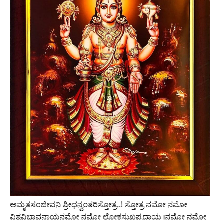
ಅಮೃತಸಂಜೀವನಿ ಶ್ರೀಧನ್ವಂತರಿಸ್ತೋತ್ರ..! ಸ್ತೋತ್ರ ನಮೋ ನಮೋ
ವಿಶ್ವವಿಭಾವನಾಯನಮೋ ನಮೋ ಲೋಕಸುಖಪ್ರದಾಯ ।ನಮೋ ನಮೋ