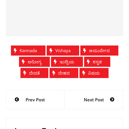
Kannada
Vishaya
ಆಯುರ್ವೇದ
ಆರೋಗ್ಯ
ಇಂದ್ರಿಯ
ಕನ್ನಡ
ದೇವತೆ
ದೇಹದ
ವಿಷಯ
Post
Prev Post
Next Post
navigation