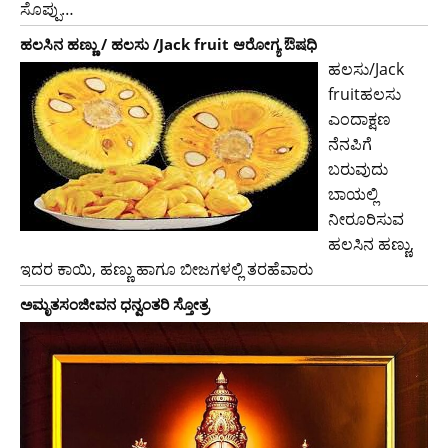
ಸೊಪ್ಪು…
ಹಲಸಿನ ಹಣ್ಣು / ಹಲಸು /Jack fruit ಆರೋಗ್ಯ ಔಷಧಿ
ಹಲಸು/Jack
fruitಹಲಸು
ಎಂದಾಕ್ಷಣ
ನೆನಪಿಗೆ
ಬರುವುದು
ಬಾಯಲ್ಲಿ
ನೀರೂರಿಸುವ
ಹಲಸಿನ ಹಣ್ಣು,
ಇದರ ಕಾಯಿ, ಹಣ್ಣು ಹಾಗೂ ಬೀಜಗಳಲ್ಲಿ ತರಹೆವಾರು
ಅಮೃತಸಂಜೀವನ ಧನ್ವಂತರಿ ಸ್ತೋತ್ರ