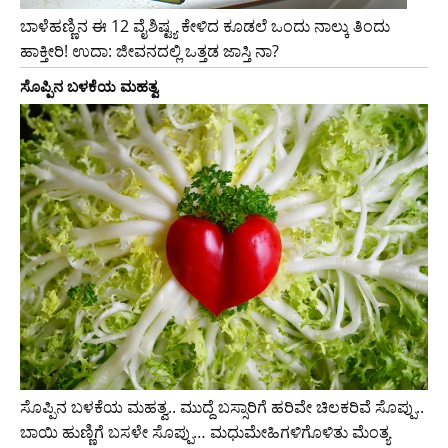
ಬಾಳೆಹಣ್ಣಿನ ಈ 12 ವೈಶಿಷ್ಟ್ಯ ಕೇಳಿದ ಕೂಡಲೆ ಒಂದು ನಾಲ್ಕು ತಿಂದು
ಹಾಕ್ತೀರಿ! ಉದಾ: ಜೀವನದಲ್ಲಿ ಒತ್ತಡ ಜಾಸ್ತಿ ನಾ?
ಸೊಪ್ಪಿನ ಬಳಕೆಯ ಮಹತ್ವ
ಸೊಪ್ಪಿನ ಬಳಕೆಯ ಮಹತ್ವ.. ಮುದ್ದೆ ಬಸ್ಸಾರಿಗೆ ಹರಿವೇ ಚಿಲಕರಿವೆ ಸೊಪ್ಪು..
ಬಾಯಿ ಹುಣ್ಣಿಗೆ ಬಸಳೇ ಸೊಪ್ಪು… ಮಧುಮೇಹಿಗಳಿಗೊಳಿತು ಮೆಂತ್ಯ