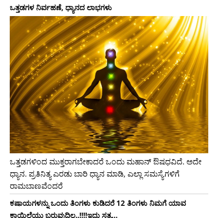
ಒತ್ತಡಗಳ ನಿರ್ವಹಣೆ, ಧ್ಯಾನದ ಲಾಭಗಳು
ಒತ್ತಡಗಳಿಂದ ಮುಕ್ತರಾಗಬೇಕಾದರೆ ಒಂದು ಮಹಾನ್ ಔಷಧವಿದೆ. ಅದೇ
ಧ್ಯಾನ. ಪ್ರತಿನಿತ್ಯ ಎರಡು ಬಾರಿ ಧ್ಯಾನ ಮಾಡಿ, ಎಲ್ಲಾ ಸಮಸ್ಯೆಗಳಿಗೆ
ರಾಮಬಾಣವೆಂದರೆ
ಕಷಾಯಗಳನ್ನು ಒಂದು ತಿಂಗಳು ಕುಡಿದರೆ 12 ತಿಂಗಳು ನಿಮಗೆ ಯಾವ
ಕಾಯಿಲೆಯು ಬರುವುದಿಲ್ಲ..!!!!ಇದು ಸತ್ಯ…