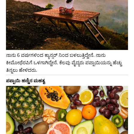
ನಾನು 6 ವರ್ಷಗಳಿಂದ ಕ್ಯಾನ್ಸರ್ ನಿಂದ ಬಳಲುತ್ತಿದ್ದೇನೆ. ನಾನು
ಕೀಮೋಥೆರಪಿಗೆ ಒಳಗಾಗಿದ್ದೇನೆ. ಕೆಲವು ವೈದ್ಯರು ಪಪ್ಪಾಯಿಯನ್ನು ಹೆಚ್ಚು
ತಿನ್ನಲು ಹೇಳಿದರು.
ಪಪ್ಪಾಯಿ ಹಣ್ಣಿನ ಮಹತ್ವ