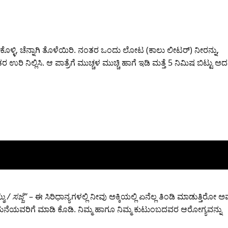
ಳ್ಳಿ, ಚೆನ್ನಾಗಿ ತೊಳೆಯಿರಿ. ನಂತರ ಒಂದು ಲೋಟ (ಕಾಲು ಲೀಟರ್) ನೀರನ್ನು,
ಉರಿ ನಿಲ್ಲಿಸಿ. ಆ ಪಾತ್ರೆಗೆ ಮುಚ್ಚಳ ಮುಚ್ಚಿ ಹಾಗೆ ಇಡಿ ಮತ್ತೆ 5 ನಿಮಿಷ ಬಿಟ್ಟು ಅದನ
/ ಸಜ್ಜೆ”
– ಈ ಸಿರಿಧಾನ್ಯಗಳಲ್ಲಿ ನೀವು ಅಕ್ಕಿಯಲ್ಲಿ ಏನೆಲ್ಲ ತಿಂಡಿ ಮಾಡುತ್ತಿರೋ ಅವೆ
ಮನೆಯವರಿಗೆ ಮಾಡಿ ಕೊಡಿ. ನಿಮ್ಮ ಹಾಗೂ ನಿಮ್ಮ ಕುಟುಂಬದವರ ಆರೋಗ್ಯವನ್ನು