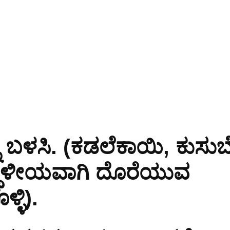
ು ಬಳಸಿ. (ಕಡಲೆಕಾಯಿ, ಕುಸುಬೆ
ದ ಸ್ಥಳೀಯವಾಗಿ ದೊರೆಯುವ
್ಳಿ).