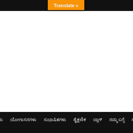
Translate »
ಳು
ಯೋಗಾಸನಗಳು
ಸುಭಾಷಿತಗಳು
ಶೈಕ್ಷಣಿಕ
ಬ್ಲಾಗ್
ನಮ್ಮ ಬಗ್ಗೆ