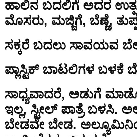
ಹಾಲಿನ ಬದಲಿಗೆ ಅದರ ಉತ್ಪನ
ಮೊಸರು, ಮಜ್ಜಿಗೆ, ಬೆಣ್ಣೆ, ತುಪ
ಸಕ್ಕರೆ ಬದಲು ಸಾವಯವ ಬೆಲ್ಲ 
ಪ್ಲಾಸ್ಟಿಕ್ ಬಾಟಲಿಗಳ ಬಳಕೆ
ಸಾಧ್ಯವಾದರೆ, ಅಡುಗೆ ಮಾಡೋ
ಇಲ್ಲ, ಸ್ಟೀಲ್ ಪಾತ್ರೆ ಬಳಸಿ. 
ಬೇಡವೇ ಬೇಡ. ಅಲ್ಯೂಮಿನ