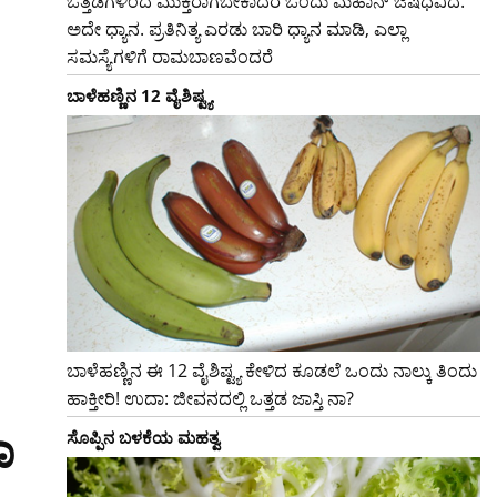
ಒತ್ತಡಗಳಿಂದ ಮುಕ್ತರಾಗಬೇಕಾದರೆ ಒಂದು ಮಹಾನ್ ಔಷಧವಿದೆ.
ಅದೇ ಧ್ಯಾನ. ಪ್ರತಿನಿತ್ಯ ಎರಡು ಬಾರಿ ಧ್ಯಾನ ಮಾಡಿ, ಎಲ್ಲಾ
ಸಮಸ್ಯೆಗಳಿಗೆ ರಾಮಬಾಣವೆಂದರೆ
ಬಾಳೆಹಣ್ಣಿನ 12 ವೈಶಿಷ್ಟ್ಯ
ಬಾಳೆಹಣ್ಣಿನ ಈ 12 ವೈಶಿಷ್ಟ್ಯ ಕೇಳಿದ ಕೂಡಲೆ ಒಂದು ನಾಲ್ಕು ತಿಂದು
ಹಾಕ್ತೀರಿ! ಉದಾ: ಜೀವನದಲ್ಲಿ ಒತ್ತಡ ಜಾಸ್ತಿ ನಾ?
ಸೊಪ್ಪಿನ ಬಳಕೆಯ ಮಹತ್ವ
ಾ