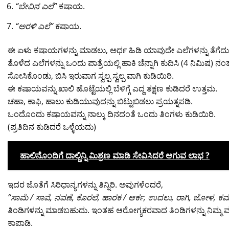
“ಬೇವಿನ ಎಲೆ”
ಕಷಾಯ.
“ಅರಳಿ ಎಲೆ”
ಕಷಾಯ.
ಈ ಏಳು ಕಷಾಯಗಳನ್ನು ಮಾಡಲು, ಅರ್ಧ ಹಿಡಿ ಯಾವುದೇ ಎಲೆಗಳನ್ನು ತೆಗೆದುಕೊ
ತೊಳೆದ ಎಲೆಗಳನ್ನು ಒಂದು ಪಾತ್ರೆಯಲ್ಲಿ ಹಾಕಿ ಚೆನ್ನಾಗಿ ಕುದಿಸಿ (4 ನಿಮಿಷ) ನಂತರ 
ಸೋಸಿಕೊಂಡು, ಬಿಸಿ ಇರುವಾಗ ಸ್ವಲ್ಪ ಸ್ವಲ್ಪ ವಾಗಿ ಕುಡಿಯಿರಿ.
ಈ ಕಷಾಯವನ್ನು ಖಾಲಿ ಹೊಟ್ಟೆಯಲ್ಲಿ ಬೆಳಿಗ್ಗೆ ಎದ್ದ ತಕ್ಷಣ ಕುಡಿದರೆ ಉತ್ತಮ.
ಚಹಾ, ಕಾಫಿ, ಹಾಲು ಕುಡಿಯುವುದನ್ನು ಬಿಟ್ಟುಬಿಡಲು ಪ್ರಯತ್ನಪಡಿ.
ಒಂದೊಂದು ಕಷಾಯವನ್ನು ನಾಲ್ಕು ದಿನದಂತೆ ಒಂದು ತಿಂಗಳು ಕುಡಿಯಿರಿ.
(ಪ್ರತಿದಿನ ಕುಡಿದರೆ ಒಳ್ಳೆಯದು)
ಹಾಲಿನೊಂದಿಗೆ ದಾಲ್ಚಿನ್ನಿ ಮಿಶ್ರಣ ಮಾಡಿ ಸೇವಿಸಿದರೆ ಆಗುವ ಲಾಭ ?
ಇದರ ಜೊತೆಗೆ ಸಿರಿಧಾನ್ಯಗಳನ್ನು ತಿನ್ನಿರಿ. ಅವುಗಳೆಂದರೆ,
“ಸಾಮೆ / ಸಾವೆ, ನವಣೆ, ಕೊರಲೆ, ಹಾರಕ / ಆರ್ಕ, ಉದಲು, ರಾಗಿ, ಜೋಳ, ಕಮ್ಮು 
ತಿಂಡಿಗಳನ್ನು ಮಾಡಬಹುದು. ಇಂತಹ ಆರೋಗ್ಯಕರವಾದ ತಿಂಡಿಗಳನ್ನು ನಿಮ್ಮ 
ಕಾಪಾಡಿ.