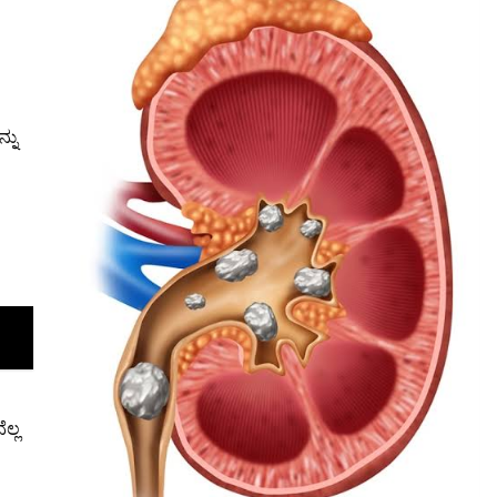
್ನು
ಲ್ಲ