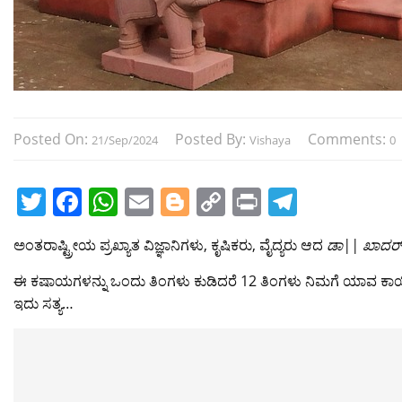
Posted On:
Posted By:
Comments:
21/Sep/2024
Vishaya
0
T
F
W
E
Bl
C
Pr
T
w
a
h
m
o
o
in
el
ಅಂತರಾಷ್ಟ್ರೀಯ ಪ್ರಖ್ಯಾತ ವಿಜ್ಞಾನಿಗಳು, ಕೃಷಿಕರು, ವೈದ್ಯರು ಆದ
ಡಾ|| ಖಾದರ
itt
c
at
ai
g
p
t
e
er
e
s
l
g
y
gr
ಈ ಕಷಾಯಗಳನ್ನು ಒಂದು ತಿಂಗಳು ಕುಡಿದರೆ 12 ತಿಂಗಳು ನಿಮಗೆ ಯಾವ ಕಾಯಿಲ
ಇದು ಸತ್ಯ…
b
A
er
Li
a
o
p
n
m
o
p
k