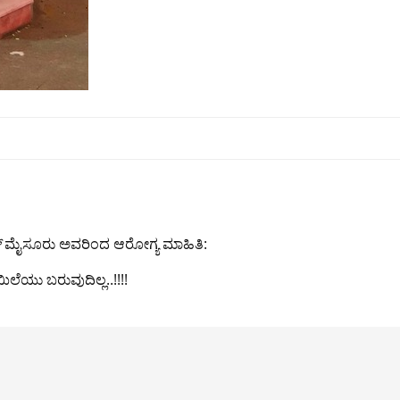
್
ಮೈಸೂರು ಅವರಿಂದ ಆರೋಗ್ಯ ಮಾಹಿತಿ:
ೆಯು ಬರುವುದಿಲ್ಲ..!!!!