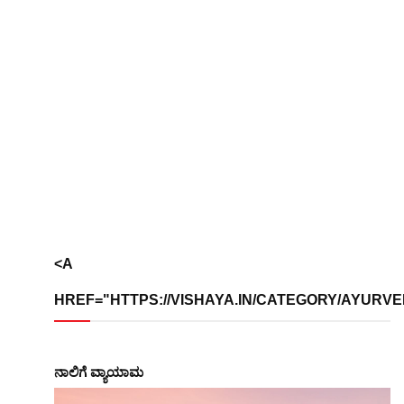
<A
HREF="HTTPS://VISHAYA.IN/CATEGORY/AYURVE
ನಾಲಿಗೆ ವ್ಯಾಯಾಮ