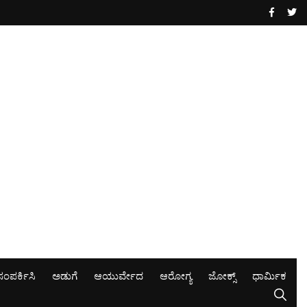
ಸಂಪರ್ಕಿಸಿ
ಅಡುಗೆ
ಆಯುರ್ವೇದ
ಆರೋಗ್ಯ
ಜೋಕ್ಸ್
ಧಾರ್ಮಿಕ