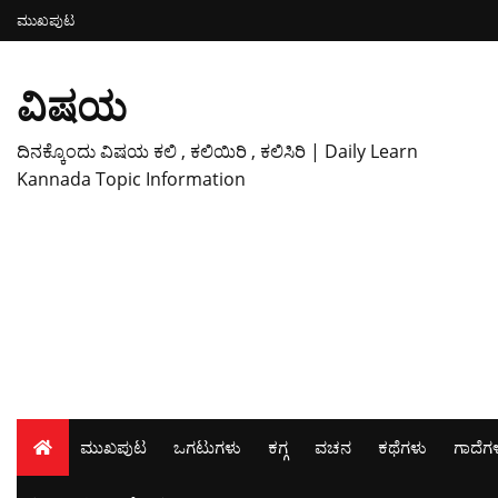
ಮುಖಪುಟ
ವಿಷಯ
ದಿನಕ್ಕೊಂದು ವಿಷಯ ಕಲಿ , ಕಲಿಯಿರಿ , ಕಲಿಸಿರಿ | Daily Learn
Kannada Topic Information
ಮುಖಪುಟ
ಒಗಟುಗಳು
ಕಗ್ಗ
ವಚನ
ಕಥೆಗಳು
ಗಾದೆಗ