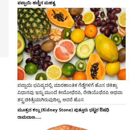
ಪಪ್ಪಾಯಿ ಹಣ್ಣಿನ ಮಹತ್ವ
ಪಪ್ಪಾಯಿ ಭವಿಷ್ಯದಲ್ಲಿ, ಮಾರಣಾಂತಿಕ ಗೆಡ್ಡೆಗಳಿಗೆ ಹೊಸ ಚಿಕಿತ್ಸಾ
ವಿಧಾನವು ಇನ್ನು ಮುಂದೆ ಕೀಮೋಥೆರಪಿ, ರೇಡಿಯೊಥೆರಪಿ ಅಥವಾ
ಶಸ್ತ್ರಚಿಕಿತ್ಸೆಯಾಗಿರುವುದಿಲ್ಲ, ಆದರೆ ಹೊಸ
ಮೂತ್ರದ ಕಲ್ಲು (Kidney Stone) ಪುತ್ತೂರು ಭಟ್ಟರ ಔಷಧಿ
ರಾಮಬಾಣ…..