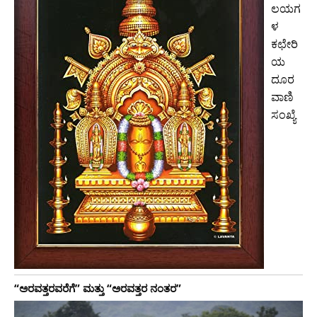
ಲಯಗ
ಳ
ಕಛೇರಿ
ಯ
ದೂರ
ವಾಣಿ
ಸಂಖ್ಯೆ
“ಅರವತ್ತರವರೆಗೆ” ಮತ್ತು “ಅರವತ್ತರ ನಂತರ”