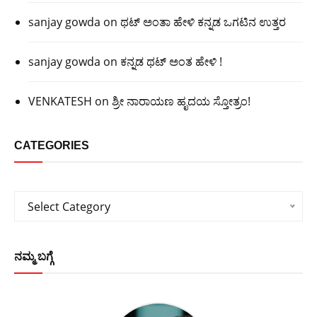
sanjay gowda
on
ಥಟ್ ಅಂತಾ ಹೇಳಿ ಕನ್ನಡ ಒಗಟಿನ ಉತ್ತರ
sanjay gowda
on
ಕನ್ನಡ ಥಟ್ ಅಂತ ಹೇಳಿ !
VENKATESH
on
ಶ್ರೀ ನಾರಾಯಣ ಹೃದಯ ಸ್ತೋತ್ರಂ!
CATEGORIES
Categories
Select Category
ನಮ್ಮ ಬಗ್ಗೆ