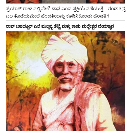
ಪ್ರಯಾಗ್ ರಾಜ್ ನಲ್ಲಿ ವೇಣಿ ದಾನ ಎಂಬ ಪ್ರಕ್ರಿಯೆ ನಡೆಯುತ್ತೆ… ಗಂಡ ತನ್ನ
ಬಲ ತೊಡೆಯಮೇಲೆ ಹೆಂಡತಿಯನ್ನು ಕೂಡಿಸಿಕೊಂಡು ಹೆಂಡತಿಗೆ
ರಾವ್ ಬಹದ್ದೂರ್ ಎಲೆ ಮಲ್ಲಪ್ಪ ಶೆಟ್ಟಿ ಮತ್ತು ಕಾಡು ಮಲ್ಲೇಶ್ವರ ದೇವಸ್ಥಾನ