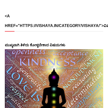
<A
HREF="HTTPS://VISHAYA.IN/CATEGORY/VISHAYA/">ವ
ಮುಖ್ಯವಾಗಿ ತಿಳಿದು ಕೋಳ್ಳಬೇಕಾದ ವಿಷಯಗಳು