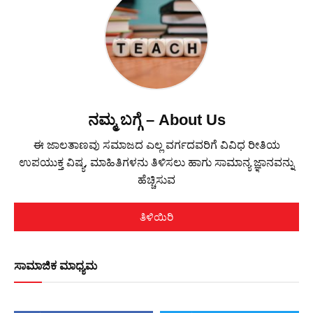
ನಮ್ಮ ಬಗ್ಗೆ – About Us
ಈ ಜಾಲತಾಣವು ಸಮಾಜದ ಎಲ್ಲ ವರ್ಗದವರಿಗೆ ವಿವಿಧ ರೀತಿಯ
ಉಪಯುಕ್ತ ವಿಷ್ಯ, ಮಾಹಿತಿಗಳನು ತಿಳಿಸಲು ಹಾಗು ಸಾಮಾನ್ಯ ಜ್ಞಾನವನ್ನು
ಹೆಚ್ಚಿಸುವ
ತಿಳಿಯಿರಿ
ಸಾಮಾಜಿಕ ಮಾಧ್ಯಮ