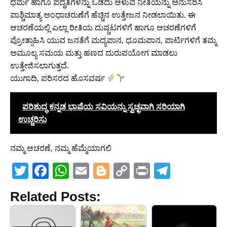
ಧರ್ಮ ಹಾಗೂ ಪದ್ಧತಿಗಳನ್ನು ಒಡೆದು ಆಳುವ ನೀತಿಯನ್ನು ಅನುಸರಿಸಿ
ಪಾಶ್ಚಿಮಾತ್ಯ ಅಂಧಾಚರುಣೆಗೆ ಹೆಚ್ಚಿನ ಉತ್ತೇಜನ ನೀಡಲಾಯಿತು. ಈ
ಆಚರಣೆಯಲ್ಲಿ ಎಲ್ಲಾ ರೀತಿಯ ದುಷ್ಚಟಗಳಿಗೆ ಹಾಗೂ ಆಚರಣೆಗಳಿಗೆ
ಪ್ರೋತ್ಸಾಹಿಸಿ ಯುವ ಜನತೆಗೆ ಮದ್ಯಪಾನ, ಧೂಮಪಾನ, ಪಾರ್ಟಿಗಳಿಗೆ ತಮ್ಮ
ಅಮೂಲ್ಯ ಸಮಯ ಮತ್ತು ಹಣದ ದುರುಪಯೋಗ ಮಾಡಲು
ಉತ್ತೇಜಿಸಲಾಗುತ್ತದೆ.
ಯುಗಾದಿ, ಪರಿಸರದ ಹೊಸವರ್ಷ
ಪರಿಶುದ್ಧ ಕನ್ನಡ ಭಾಷೆಯ ಸವಿಯನ್ನು ಸ್ವಚ್ಛವಾಗಿ ಸರಿಯಾಗಿ
ಉಚ್ಚರಿಸು
ನಮ್ಮ ಆಚರಣೆ, ನಮ್ಮ ಹೆಮ್ಮೆಯಾಗಲಿ
T
F
W
E
Bl
C
Pr
T
w
a
h
m
o
o
in
el
Related Posts:
itt
c
at
ai
g
p
t
e
er
e
s
l
g
y
gr