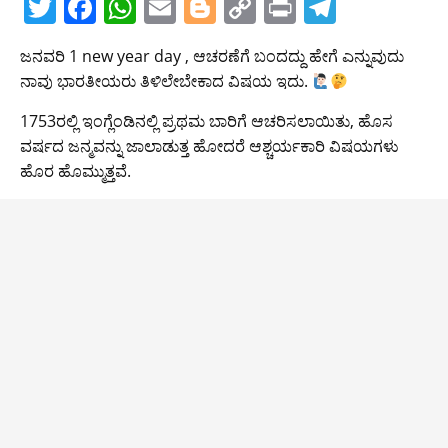
T
F
W
E
Bl
C
Pr
T
w
a
h
m
o
o
in
el
ಜನವರಿ 1 new year day , ಆಚರಣೆಗೆ ಬಂದದ್ದು ಹೇಗೆ ಎನ್ನುವುದು
itt
c
at
ai
g
p
t
e
ನಾವು ಭಾರತೀಯರು ತಿಳಿಲೇಬೇಕಾದ ವಿಷಯ ಇದು.
er
e
s
l
g
y
gr
1753ರಲ್ಲಿ ಇಂಗ್ಲೆಂಡಿನಲ್ಲಿ ಪ್ರಥಮ ಬಾರಿಗೆ ಆಚರಿಸಲಾಯಿತು, ಹೊಸ
b
A
er
Li
a
ವರ್ಷದ ಜನ್ಮವನ್ನು ಜಾಲಾಡುತ್ತ ಹೋದರೆ ಆಶ್ಚರ್ಯಕಾರಿ ವಿಷಯಗಳು
o
p
n
m
ಹೊರ ಹೊಮ್ಮುತ್ತವೆ.
o
p
k
k