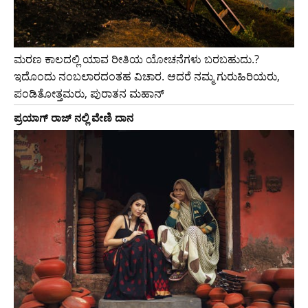
ಮರಣ ಕಾಲದಲ್ಲಿ ಯಾವ ರೀತಿಯ ಯೋಚನೆಗಳು ಬರಬಹುದು.?
ಇದೊಂದು ನಂಬಲಾರದಂತಹ ವಿಚಾರ. ಆದರೆ ನಮ್ಮ ಗುರುಹಿರಿಯರು,
ಪಂಡಿತೋತ್ತಮರು, ಪುರಾತನ ಮಹಾನ್
ಪ್ರಯಾಗ್ ರಾಜ್ ನಲ್ಲಿ ವೇಣಿ ದಾನ