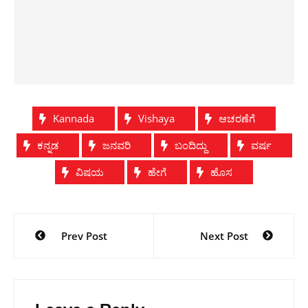
Kannada
Vishaya
ಆಚರಣೆಗೆ
ಕನ್ನಡ
ಜನವರಿ
ಬಂದಿದ್ದು
ವರ್ಷ
ವಿಷಯ
ಹೇಗೆ
ಹೊಸ
Post
Prev Post
Next Post
navigation