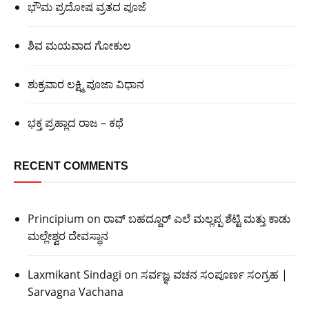
ಭೌಮ ಪ್ರದೋಷ ವ್ರತದ ಪೂಜೆ
ಶಿವ ಮಯವಾದ ಗೋಕುಲ
ಶುಕ್ರವಾರ ಲಕ್ಷ್ಮಿ ಪೂಜಾ ವಿಧಾನ
ಭಕ್ತ ಪ್ರಹ್ಲಾದ ರಾಜ – ಕಥೆ
RECENT COMMENTS
Principium
on
ರಾವ್ ಬಹದ್ದೂರ್ ಎಲೆ ಮಲ್ಲಪ್ಪ ಶೆಟ್ಟಿ ಮತ್ತು ಕಾಡು
ಮಲ್ಲೇಶ್ವರ ದೇವಸ್ಥಾನ
Laxmikant Sindagi
on
ಸರ್ವಜ್ಞ ವಚನ ಸಂಪೂರ್ಣ ಸಂಗ್ರಹ |
Sarvagna Vachana