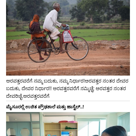
ಅರವತ್ತರವರೆಗೆ ನಮ್ಮ ಬದುಕು, ನಮ್ಮ ನಿರ್ಧಾರ!ಅರವತ್ತರ ನಂತರ ದೇವರ
ಬದುಕು, ದೇವರ ನಿರ್ಧಾರ!! ಅರವತ್ತರವರೆಗೆ ನಮ್ಮಿಚ್ಛೆ; ಅರವತ್ತರ ನಂತರ
ದೇವರಿಚ್ಛೆ.ಅರವತ್ತರವರೆಗೆ
ಮೈಸೂರಲ್ಲಿ ಉಚಿತ ಪ್ರೌಢಶಾಲೆ ಮತ್ತು ಹಾಸ್ಟೆಲ್..!