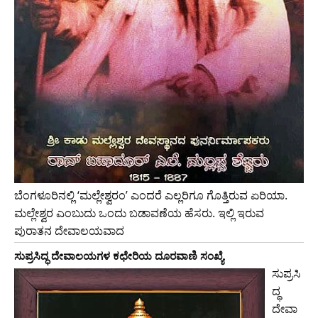
ಬೆಂಗಳೂರಿನಲ್ಲಿ ‘ಮಲ್ಲೇಶ್ವರಂ’ ಎಂದರೆ ಎಲ್ಲರಿಗೂ ಗೊತ್ತಿರುವ ಏರಿಯಾ.
ಮಲ್ಲೇಶ್ವರ ಎಂಬುದು ಒಂದು ಬಡಾವಣೆಯ ಹೆಸರು. ಇಲ್ಲಿ ಇರುವ
ಪುರಾತನ ದೇವಾಲಯವಾದ
ಸುಪ್ರಸಿದ್ಧ ದೇವಾಲಯಗಳ ಕಛೇರಿಯ ದೂರವಾಣಿ ಸಂಖ್ಯೆ
ಸುಪ್ರಸಿ
ದ್ಧ
ದೇವಾ