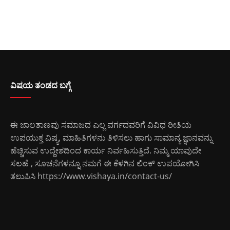
ವಿಷಯ ತಂಡದ ಬಗ್ಗೆ
ಈ ಜಾಲತಾಣವು ಸಮಾಜದ ಎಲ್ಲ ವರ್ಗದವರಿಗೆ ವಿವಿಧ ರೀತಿಯ
ಉಪಯುಕ್ತ ವಿಷ್ಯ, ಮಾಹಿತಿಗಳನು ತಿಳಿಸಲು ಹಾಗು ಸಾಮಾನ್ಯ ಜ್ಞಾನವನ್ನು
ಹೆಚ್ಚಿಸುವ ಉದ್ದೇಶದಿಂದ ಕಾರ್ಯ ನಿರ್ವಹಿಸುತ್ತಿದೆ. ನಿಮ್ಮ ಯಾವುದೇ
ಸಲಹೆ , ಸೂಚನೆಗಳನ್ನೂ ನಮಗೆ ಈ ಕೆಳಗಿನ ಲಿಂಕ್ ಉಪಯೋಗಿಸಿ
ತಲುಪಿಸಿ
https://www.vishaya.in/contact-us/