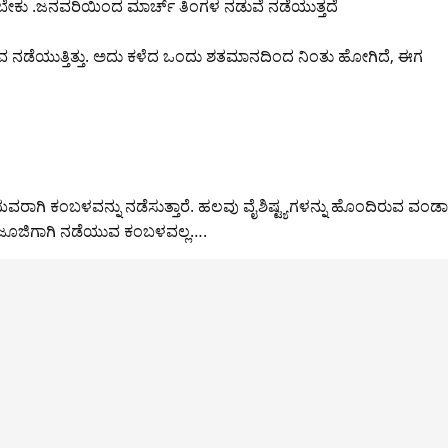
ಬೇಕು .ಜನವರಿಯಿಂದ ಮಾರ್ಚ್ ತಿಂಗಳ ನಡುವೆ ನಡೆಯುತ್ತದೆ
ಟೋತ್ಸವ ನಡೆಯುತ್ತಿತ್ತು. ಅದು ಕಳೆದ ಒಂದು ಶತಮಾನದಿಂದ ನಿಂತು ಹೋಗಿದೆ, ಈಗ
ಗಡೆಯವರಾಗಿ ಕಂಬಳವನ್ನು ನಡೆಸುತ್ತಾರೆ. ಹಲವು ವೈಶಿಷ್ಟ್ಯಗಳನ್ನು ಹೊಂದಿರುವ ವಂಡ
ು ಜೂಜಿಗಾಗಿ ನಡೆಯುವ ಕಂಬಳವಲ್ಲ….