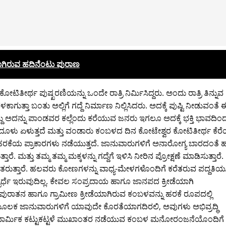
ಾಗಿರುವ ಹದಿನೆಂಟು ಪುರಾಣ
ರ್ಥ ಪುಷ್ಖರಣಿಯನ್ನು ಒಂದೇ ರಾತ್ರಿ ನಿರ್ಮಿಸಿದ್ದರು. ಅಂದು ರಾತ್ರಿ ತಿನ್ನುವ
ತ್ತಾ ಬಂತು ಅಲ್ಲಿಗೆ ಗದ್ದೆ ನಿರ್ಮಾಣ ನಿಲ್ಲಿಸಿದರು. ಅದಕ್ಕೆ ಪುಷ್ಟಿ ನೀಡುವಂತೆ 
ಇದ್ದು ಅದನ್ನು ಪಾಂಡವರ ಕಲ್ಲೆಂದು ಕರೆಯುವ ಜನರು ಇಗಲೂ ಅದಕ್ಕೆ ಭಕ್ತಿ ಭಾವದಿಂ
ಲಿ ದೂಳು ಏಳುತ್ತದೆ ಮತ್ತು ವಂಡಾರು ಕಂಬಳದ ದಿನ ಕೋಟೇಶ್ವರ ಕೋಟಿತೀರ್ಥ ಕೆರೆಯ
ನ ಹರಕೆಯ ಪ್ರಾಕಾರಗಳು ನಡೆಯುತ್ತದೆ. ಜಾನುವಾರುಗಳಿಗೆ ಅನಾರೋಗ್ಯ ಬಾರದಂತೆ 
ತಾರೆ. ಮತ್ತು ತಮ್ಮ ತಮ್ಮ ಮಕ್ಕಳನ್ನು ಗದ್ದೆಗೆ ಇಳಿಸಿ ನೀರಿನ ಪ್ರೋಕ್ಷಣೆ ಮಾಡಿಸುತ್ತಾರೆ.
ಗೆ ತರುತ್ತಾರೆ. ಹಲವರು ಕೋಣಗಳನ್ನು ವಾಧ್ಯ-ಮೇಳಗಳೊಂದಿಗೆ ಕರೆತರುವ ಪದ್ದತಿ
ರ್ಧೆ ಇರುವುದಿಲ್ಲ. ಕೇವಲ ಸಂಪ್ರದಾಯ ಹಾಗೂ ಜಾನಪದ ಕ್ರೀಡೆಯಾಗಿ
ಲಿ ಪುರಾತನ ಹಾಗೂ ಗ್ರಾಮೀಣ ಕ್ರೀಡೆಯಾಗಿರುವ ಕಂಬಳವನ್ನು ಹರಕೆ ರೂಪದಲ್ಲಿ
ಯ ಮೂಲಕ ಜಾನುವಾರುಗಳಿಗೆ ಯಾವುದೇ ಕೊರತೆಯಾಗದಿರಲಿ, ಅವುಗಳು ಅಭಿವ್ರದ್ಧಿ
. ಧಾರ್ಮಿಕ ಕಟ್ಟುಕಟ್ಟಳೆ ಮುಖಾಂತರ ನಡೆಯುವ ಕಂಬಳ ಮನೋರಂಜನೆಯೊಂದಿಗೆ