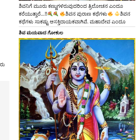
ಶಿವನಿಗೆ ಮೂರು ಕಣ್ಣುಗಳಿರುವುದರಿಂದ ತ್ರಿಲೋಚನ ಎಂದೂ
ಕರೆಯುತ್ತಾರೆ…!!
ಶಿವನ ಪುರಾಣ ಕಥೆಗಳು
ಶಿವನ
ಕಥೆಗಳು ಸಾಕಷ್ಟು ಆಸಕ್ತಿದಾಯಕವಾಗಿವೆ. ಮಹಾದೇವ ಎಂದೂ
ಶಿವ ಮಯವಾದ ಗೋಕುಲ
ಾರು