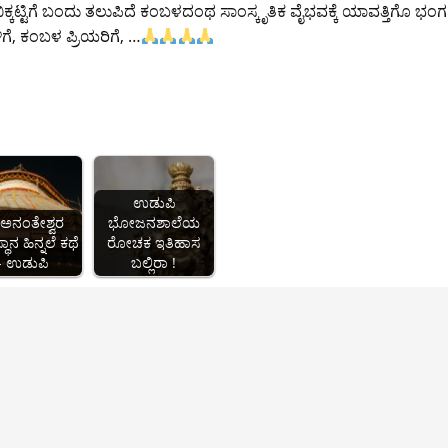
್ಕಟ್ಟಿಗೆ ಬಂದು ತಲುಪಿದೆ ಕಂಬಳದಂಥ ಸಾಂಸ್ಕೃತಿಕ ವೈಭವಕ್ಕೆ ಯಾವತ್ತಿಗೊ ಭಂಗ
ೆ, ಕಂಬಳ ಪ್ರಿಯರಿಗೆ, …
ಉಡುಪಿ
ೀ ಅನಂತೇಶ್ವರ
ಭೋಜನಶಾಲೆಯ
ಾನ ಹಿನ್ನಲೆ ಕಥೆ
ರೋಚಕ ಇತಿಹಾಸ
- ಉಡುಪಿ
ಬಲ್ಲಿರಾ !