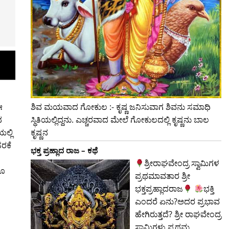
ಶಿವ ಮಯವಾದ ಗೋಕುಲ :- ಕೃಷ್ಣ ಜನಿಸುವಾಗ ಶಿವನು ಸಮಾಧಿ
ಈ
ಸ್ಥಿತಿಯಲ್ಲಿದ್ದನು. ಎಚ್ಚರವಾದ ಮೇಲೆ ಗೋಕುಲದಲ್ಲಿ ಕೃಷ್ಣನು ಬಾಲ
ದ
ಕೃಷ್ಣನ
ಲ್ಲಿ
ಹರಕೆ
ಭಕ್ತ ಪ್ರಹ್ಲಾದ ರಾಜ – ಕಥೆ
ಶ್ರೀರಾಘವೇಂದ್ರ ಸ್ವಾಮಿಗಳ
ಯೂ
ಪ್ರಥಮಾವತಾರ ಶ್ರೀ
ಭಕ್ತಪ್ರಹ್ಲಾದರಾಜ
ಭಕ್ತಿ
ಎಂದರೆ ಏನು?ಅದರ ಪ್ರಭಾವ
ಹೇಗಿರುತ್ತದೆ? ಶ್ರೀ ರಾಘವೇಂದ್ರ
ಸ್ವಾಮಿಗಳು ಪ್ರಥಮ