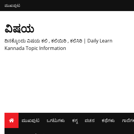
ಮುಖಪುಟ
ವಿಷಯ
ದಿನಕ್ಕೊಂದು ವಿಷಯ ಕಲಿ , ಕಲಿಯಿರಿ , ಕಲಿಸಿರಿ | Daily Learn
Kannada Topic Information
ಮುಖಪುಟ
ಒಗಟುಗಳು
ಕಗ್ಗ
ವಚನ
ಕಥೆಗಳು
ಗಾದೆಗ