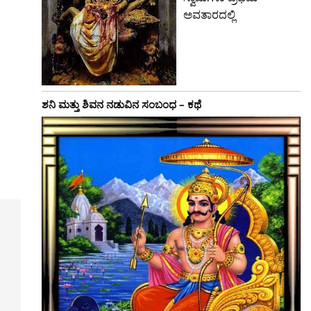
ಅವತಾರದಲ್ಲಿ
ಶನಿ ಮತ್ತು ಶಿವನ ನಡುವಿನ ಸಂಬಂಧ – ಕಥೆ