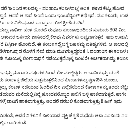
ೆಂದರೆ ‘ಹಿಂದಿನ ಕಾಲವಲ್ಲ – ವಂಡಾರು ಕಂಬಳವಲ್ಲ’ ಅಂತ. ಈಗಿನ ಕೆಟ್ಟು ಹೋದ
್ತಾರೆ. ಆದರೆ ಆ ಗಾದೆ ಹಿಂದೆ ಒಂದು ಇಂಟರೆಸ್ಟಿಂಗ್ ಕಥೆ ಇದೆ. ಮಂಗಳೂರು, ಉಡ
 ಒಂದು ವಿಶೇಷವಾದ ಸಾಂಪ್ರದಾ ಯಿಕ ಕ್ರೀಡೆಯಾಗಿದೆ.
ದದ್ದು. ನಾನೀಗ ಹೇಳ ಹೊರಟಿ ರುವುದು ಕುಂದಾಪುರದಿಂದ ಸುಮಾರು 30ಕಿ.ಮೀ.
ರ ಆಳುಪರ ಜರ್ಕೆಯ ಶಾಸನದಲ್ಲಿ ಕೆಲವು ವಿವರಗಳು ಲಭ್ಯವಾಗುತ್ತದೆ. ಇದು ಉಡುಪ
ಿಸ್ತಿರ್ಣ ಹೊಂದಿದೆ. ಈ ಕಂಬಳಗದ್ದೆ ಬಗ್ಗೆ ಬಹಳಷ್ಟು ಐತಿಹ್ಯಗಳಿವೆ. ಆ ಕಾಲದಲ್ಲಿ
್ರಿ-ಬೆಳಗಾಗುವುದ ರೊಳಗೆ ನೇಜಿ ಮಾಡಿ ಮುಗಿಸುತ್ತಿದ್ದರಂತೆ !. ವಂಡಾರಿನ ಈ ಕಂಬಳ ಗದ
 ಈ ಗುಡಿಯಲ್ಲಿ ಲಿಂಗಾರಾಧನೆ ನಡೆಯುತ್ತದೆ,ಇಲ್ಲಿ ಬಂಟರೇ ಅರ್ಚಕರಾಗಿದ್ದು, ಕಂ
 ಇದನ್ನು ನೂರಾರು ವರ್ಷಗಳ ಹಿಂದೆಯೇ ಮುಚ್ಚಿದ್ದರು. ಆ ಬಾವಿಯನ್ನು ಯಾಕೆ
ಂಬಳಕ್ಕೆ ಜಿಲ್ಲೆಯ ಸುತ್ತಮುತ್ತಲಿನಿಂದ ಕೋಣಗಳನ್ನು ಶೃಂಗರಿಸಿ ಡೋಲು,
ುತ್ತಿದ್ದು, ಕಂಬಳ ನಡೆಯುವ ಹಿಂದಿನ ದಿನ ಎಲ್ಲೆಡೆಯಿಂದ ಕೋಣಗಳನ್ನು ತಂದು ಕಟ್ಟಿ
ಗ್ಗಡೆಯವರ ಮನೆಯಲ್ಲಿ ನಿದ್ದೆ ಹೋದವರೊಬ್ಬರ ಕಾಲಿಗೆ ಬಳ್ಳಿ ಹಾಕಲಾಗುತ್ತದೆ. ಹಾಗೇ
ಳೆ)ಬಾವಿಗೆ ಹಾಕಲಾಗುತ್ತಿತ್ತು. ಅಂದರೆ ನರಬಲಿ ಕೊಡಲಾಗುತ್ತಿತ್ತು !! ಹೀಗೆ ಇದು
 ಕೊಡಲಾಯಿತಂತೆ, ಆದರೆ ನಿಗಳನಿಗೆ ಬಲಿಯಾದ ವ್ಯಕ್ತಿ ಹೆಗ್ಗಡೆ ಮನೆಯ ಆಳು ಎಂಬುದು ನ
ಲ್ಲಿಸಲಾಯಿತಂತೆ.