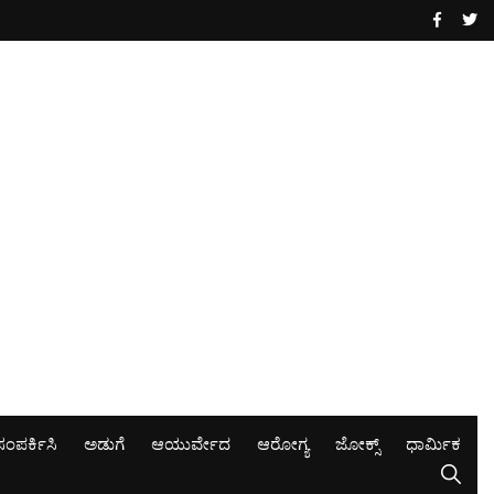
ಸಂಪರ್ಕಿಸಿ
ಅಡುಗೆ
ಆಯುರ್ವೇದ
ಆರೋಗ್ಯ
ಜೋಕ್ಸ್
ಧಾರ್ಮಿಕ