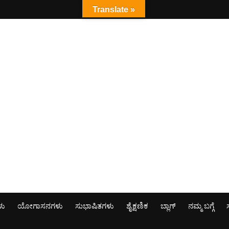
Translate »
ಳು
ಯೋಗಾಸನಗಳು
ಸುಭಾಷಿತಗಳು
ಶೈಕ್ಷಣಿಕ
ಬ್ಲಾಗ್
ನಮ್ಮ ಬಗ್ಗೆ