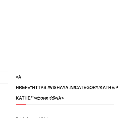
<A
HREF="HTTPS://VISHAYA.IN/CATEGORY/KATHE/
KATHE/">ಪುರಾಣ ಕಥೆ</A>