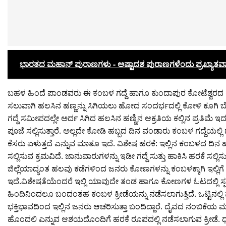
ಭಾರತದ ಮಹಾನ್ ಪುರಾಣಗಳು ‌- ಅಷ್ಟಾದಶ ಪುರಾಣಗಳೆಂದು ಪ್ರಖ್ಯಾತವ
ಬಹಳ ಹಿಂದೆ ಪಾಂಡವರು ಈ ಕಂಬಳ ಗದ್ದೆ ಹಾಗೂ ಕುಂದಾಪುರ ಕೋಟೆಶ್ವರದ ಕೋಟಿತೀ
ಸಲುವಾಗಿ ಹಲಸಿನ ಹಣ್ಣನ್ನು ಸಿಗಿಯಲು ಹೋದ ಸಂದರ್ಭದಲ್ಲಿ ಕೋಳಿ ಕೂಗಿ ಬೆಳಕಾಗು
ಗದ್ದೆ ಸಮೀಪದಲ್ಲೇ ಅರ್ದ ಸಿಗಿದ ಹಲಸಿನ ಹಣ್ಣಿನ ಆಕ್ರತಿಯ ಕಲ್ಲಿನ ಪ್ರತಿಮೆ 
ಪೂಜೆ ಸಲ್ಲಿಸುತ್ತಾರೆ. ಅಲ್ಲದೇ ಕೋಡಿ ಹಬ್ಬದ ದಿನ ವಂಡಾರು ಕಂಬಳ ಗದ್ದೆಯಲ್
ಕೆಸರು ಏಳುತ್ತದೆ ಎನ್ನುವ ಮಾತೂ ಇದೆ. ವಿಶೇಷ ಹರಕೆ: ಇಲ್ಲಿನ ಕಂಬಳದ ದಿ
ಸಲ್ಲಿಸುವ ಕ್ರಮವಿದೆ. ಜಾನುವಾರುಗಳನ್ನು ಇಡೀ ಗದ್ದೆ ಸುತ್ತು ಹಾಕಿಸಿ ಹರಕೆ ಸಲ್ಲಿಸುತ್
ಜಿಲ್ಲೆಯಾದ್ಯಂತ ಹಲವು ಕಡೆಗಳಿಂದ ಜನರು ಕೋಣಗಳನ್ನು ಕಂಬಳಕ್ಕಾಗಿ ಇಲ್ಲಿ
ಇದೆ.ವಿಶೇಷತೆಯೆಂದರೆ ಇಲ್ಲಿ ಯಾವುದೇ ತಂಡ ಹಾಗೂ ಕೋಣಗಳ ಓಟದಲ್ಲಿ ಸ್ಪ
ಹಿಂದಿನಿಂದಲೂ ಬಂದಂತಹ ಕಂಬಳ ಕ್ರೀಡೆಯನ್ನು ನಡೆಸಲಾಗುತ್ತಿದೆ. ಒಟ್ಟಿನಲ್
ಭಕ್ತಿಭಾವದಿಂದ ಇಲ್ಲಿನ ಜನರು ಆಚರಿಸುತ್ತಾ ಬಂದಿದ್ದಾರೆ. ದೈವದ ನಂಬಿಕೆ
ಹೊಂದಲಿ ಎನ್ನುವ ಆಶಯದೊಂದಿಗೆ ಹರಕೆ ರೂಪದಲ್ಲಿ ನಡೆಸಲಾಗುವ ಕ್ರೀಡೆ