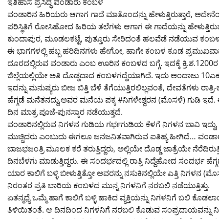
er
e
s
l
g
y
gr
ಇತಿಹಾಸ ಪ್ರಸಿದ್ಧ ವಂಡಾರು ಕಂಬಳ
ವಂಡಾರಿನ ಹಿರಿಯರು ಆಗಾಗ ಗಾದೆ ಮಾತೊಂದನ್ನು ಹೇಳುತ್ತಿರುತ್ತಾರೆ, ಅದೇನ
b
A
er
Li
a
ಪರಿಸ್ಥಿತಿಗೆ ರೋಸಿಹೋದ ಹಿರಿಯ ತಲೆಗಳು ಆಗಾಗ ಈ ಗಾದೆಯನ್ನು ಹೇಳುತ್ತಿರುತ
o
p
n
m
ಕುಂದಾಪುರ, ಮೂಡಲಕಟ್ಟೆ, ಪುತ್ತೂರು ಸೇರಿದಂತೆ ಹಲವೆಡೆ ನಡೆಯುವ ಕಂಬಳ
o
p
k
ಈ ಭಾಗಗಳಲ್ಲಿ ಹಬ್ಬ ಹರಿದಿನಗಳು ಹೇಗೋ, ಹಾಗೇ ಕಂಬಳ ಕೂಡ ಪ್ರಮುಖವಾ
ದೂರದಲ್ಲಿರುವ ವಂಡಾರು ಎಂಬ ಊರಿನ ಕಂಬಳದ ಬಗ್ಗೆ. ಇದಕ್ಕೆ ಕ್ರಿ.ಶ.1200
k
ಜಿಲ್ಲೆಯಲ್ಲಿಯೇ ಅತಿ ದೊಡ್ಡದಾದ ಕಂಬಳಗದ್ದೆಯಾಗಿದೆ. ಇದು ಅಂದಾಜು 10ಎಕರೆ ವ
ಇದನ್ನು ಮನುಷ್ಯರು ಬೀಜ ಬಿತ್ತಿ ಬೆಳೆ ತೆಗೆಯುತ್ತಿರಲಿಲ್ಲವಂತೆ, ದೇವತೆಗಳು ರಾತ
ಹೆಗ್ಗಡೆ ಮನೆತನದ್ದು,ಅವರ ಮನೆಯ ಪಕ್ಕ #ನಿಗಳೇಶ್ವರನ (ಮೊಸಳೆ) ಗುಡಿ ಇದೆ.
ದಿನ ಮಾತ್ರ ಪೂಜೆ-ಪುನಸ್ಕಾರ ನಡೆಯುತ್ತದೆ.
ವಂಡಾರಿನಲ್ಲಿರುವ ನಿಗಳನ ಗುಡಿಯ ಗರ್ಭಗುಡಿಯ ಕೆಳಗೆ ನಿಗಳನ ಬಾವಿ ಇದ್ದು,
ಮುಚ್ಚಿದರು ಎಂಬುದು ಈಗಲೂ ಜನಜನಿತವಾಗಿರುವ ಐತಿಹ್ಯ ಹೀಗಿದೆ… ವಂಡಾರು ಕ
ಬಾಜಭಜಂತ್ರಿ ಮೂಲಕ ಕರೆ ತರುತ್ತಿದ್ದರು, ಅಲ್ಲಿಯೇ ದೊಡ್ಡ ಜಾತ್ರೆಯೇ ನೆರೆದಿರ
ದಿನಬೆಳಗು ಮಾಡುತ್ತಿದ್ದರು. ಈ ಸಂದರ್ಭದಲ್ಲಿ ರಾತ್ರಿ ನಿದ್ದೆಹೋದ ಸಂದರ್ಭ ಹೆ
ಯಾರ ಕಾಲಿಗೆ ಬಳ್ಳಿ ಬೀಳುತ್ತಿತ್ತೋ ಅವರನ್ನು ನಸುಕಿನಲ್ಲಿಯೇ ಎತ್ತಿ ನಿಗಳನ (ಮೊಸ
ನಿರಂತರ ಪ್ರತಿ ಬಾರಿಯ ಕಂಬಳದ ಮುನ್ನ ನಿಗಳನಿಗೆ ನರಬಲಿ ನಡೆಯುತ್ತಿತ್ತು.
ಏತನ್ಮಧ್ಯೆ ಒಮ್ಮೆ ಹಾಗೆ ಕಾಲಿಗೆ ಬಳ್ಳಿ ಹಾಕಿದ ವ್ಯಕ್ತಿಯನ್ನು ನಿಗಳನಿಗೆ ಬಲಿ
ತಿಳಿಯಿತಂತೆ. ಆ ದಿನದಿಂದ ನಿಗಳನಿಗೆ ನರಬಲಿ ಕೊಡುವ ಸಂಪ್ರದಾಯವನ್ನು ನಿ