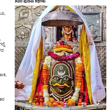
ಶಿವನ ಪುರಾಣ ಕಥೆಗಳು
ುಪಿ,
ಿ
್ದೆ
ಬಳದ
ಹಾಕಿ,
ಂತರ