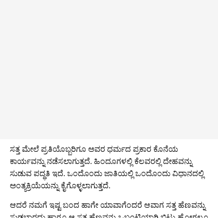
ಸತ್ತ ಮೇಲೆ ಪ್ರತಿಯೊಬ್ಬರಿಗೂ ಅವರ ಧರ್ಮದ ಪ್ರಕಾರ ಕೊನೆಯ
ಕಾರ್ಯವನ್ನು ನಡೆಸಲಾಗುತ್ತದೆ. ಹಿಂದೂಗಳಲ್ಲಿ ಕೆಲವರಲ್ಲಿ ದೇಹವನ್ನು
ಸುಡುವ ಪದ್ಧತಿ ಇದೆ. ಒಂದೊಂದು ಜಾತಿಯಲ್ಲಿ ಒಂದೊಂದು ವಿಧಾನದಲ್ಲಿ
ಅಂತ್ಯಕ್ರಿಯೆಯನ್ನು ಕೈಗೊಳ್ಳಲಾಗುತ್ತದೆ.
ಆದರೆ ನಮಗೆ ಇಷ್ಟ ಬಂದ ಹಾಗೇ ಯಾವಾಗೆಂದರೆ ಆವಾಗ ಸತ್ತ ಹೆಣವನ್ನು
ಸುಡಬಾರದು ಹಾಗೂ ಆ ಸತ್ತ ಹೆಣವನ್ನು ಒಬ್ಬಂಟಿಯಾಗಿ ಬಿಟ್ಟು ಹೋಗಲೂ