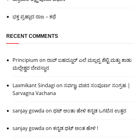
ಭಕ್ತ ಪ್ರಹ್ಲಾದ ರಾಜ – ಕಥೆ
RECENT COMMENTS
Principium
on
ರಾವ್ ಬಹದ್ದೂರ್ ಎಲೆ ಮಲ್ಲಪ್ಪ ಶೆಟ್ಟಿ ಮತ್ತು ಕಾಡು
ಮಲ್ಲೇಶ್ವರ ದೇವಸ್ಥಾನ
Laxmikant Sindagi
on
ಸರ್ವಜ್ಞ ವಚನ ಸಂಪೂರ್ಣ ಸಂಗ್ರಹ |
Sarvagna Vachana
sanjay gowda
on
ಥಟ್ ಅಂತಾ ಹೇಳಿ ಕನ್ನಡ ಒಗಟಿನ ಉತ್ತರ
sanjay gowda
on
ಕನ್ನಡ ಥಟ್ ಅಂತ ಹೇಳಿ !