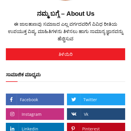
ನಮ್ಮ ಬಗ್ಗೆ – About Us
ಈ ಜಾಲತಾಣವು ಸಮಾಜದ ಎಲ್ಲ ವರ್ಗದವರಿಗೆ ವಿವಿಧ ರೀತಿಯ
ಉಪಯುಕ್ತ ವಿಷ್ಯ, ಮಾಹಿತಿಗಳನು ತಿಳಿಸಲು ಹಾಗು ಸಾಮಾನ್ಯ ಜ್ಞಾನವನ್ನು
ಹೆಚ್ಚಿಸುವ
ತಿಳಿಯಿರಿ
ಸಾಮಾಜಿಕ ಮಾಧ್ಯಮ
Facebook
Twitter
Instagram
Vk
Linkedin
Pinterest