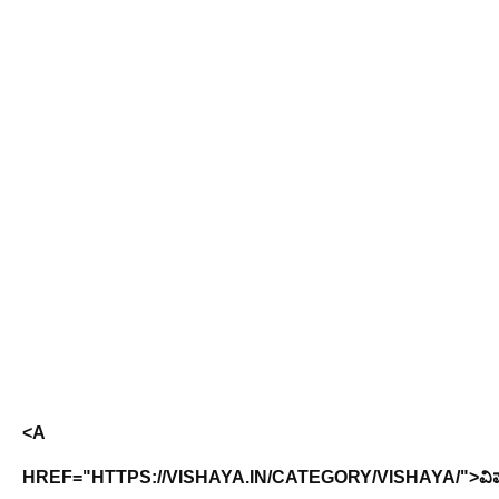
<A
HREF="HTTPS://VISHAYA.IN/CATEGORY/VISHAYA/">ವ