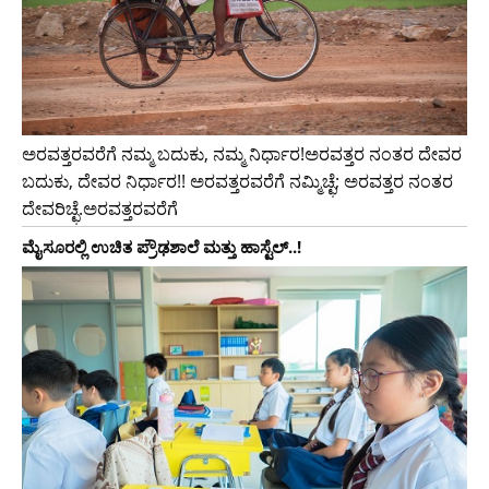
ಅರವತ್ತರವರೆಗೆ ನಮ್ಮ ಬದುಕು, ನಮ್ಮ ನಿರ್ಧಾರ!ಅರವತ್ತರ ನಂತರ ದೇವರ
ಬದುಕು, ದೇವರ ನಿರ್ಧಾರ!! ಅರವತ್ತರವರೆಗೆ ನಮ್ಮಿಚ್ಛೆ; ಅರವತ್ತರ ನಂತರ
ದೇವರಿಚ್ಛೆ.ಅರವತ್ತರವರೆಗೆ
ಮೈಸೂರಲ್ಲಿ ಉಚಿತ ಪ್ರೌಢಶಾಲೆ ಮತ್ತು ಹಾಸ್ಟೆಲ್..!