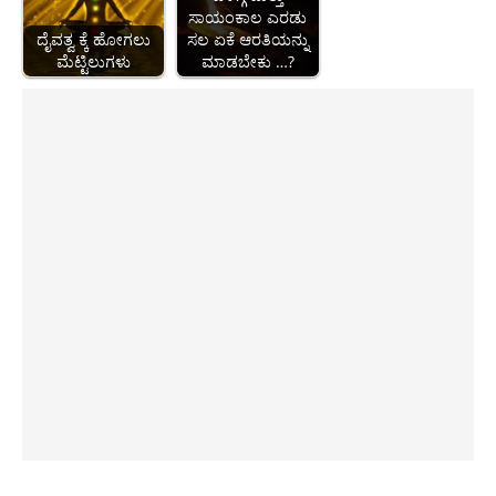
ಸಾಯಂಕಾಲ ಎರಡು
ದೈವತ್ವ ಕ್ಕೆ ಹೋಗಲು
ಸಲ ಏಕೆ ಆರತಿಯನ್ನು
ಮೆಟ್ಟಿಲುಗಳು
ಮಾಡಬೇಕು …?