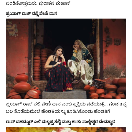
ಪಂಡಿತೋತ್ತಮರು, ಪುರಾತನ ಮಹಾನ್
ಪ್ರಯಾಗ್ ರಾಜ್ ನಲ್ಲಿ ವೇಣಿ ದಾನ
ಪ್ರಯಾಗ್ ರಾಜ್ ನಲ್ಲಿ ವೇಣಿ ದಾನ ಎಂಬ ಪ್ರಕ್ರಿಯೆ ನಡೆಯುತ್ತೆ… ಗಂಡ ತನ್ನ
ಬಲ ತೊಡೆಯಮೇಲೆ ಹೆಂಡತಿಯನ್ನು ಕೂಡಿಸಿಕೊಂಡು ಹೆಂಡತಿಗೆ
ರಾವ್ ಬಹದ್ದೂರ್ ಎಲೆ ಮಲ್ಲಪ್ಪ ಶೆಟ್ಟಿ ಮತ್ತು ಕಾಡು ಮಲ್ಲೇಶ್ವರ ದೇವಸ್ಥಾನ