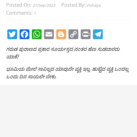
Posted On:
Posted By:
27/Sep/2023
Vishaya
Comments:
1
T
F
W
E
Bl
C
Pr
T
w
a
h
m
o
o
in
el
ಗರುಡ ಪುರಾಣದ ಪ್ರಕಾರ ಸೂರ್ಯಸ್ತದ ನಂತರ ಹೆಣ ಸುಡಬಾರದು
itt
c
at
ai
g
p
t
e
ಯಾಕೆ?
er
e
s
l
g
y
gr
ಭೂಮಿಯ ಮೇಲೆ ಸಾವಿಲ್ಲದ ಯಾವುದೇ ವ್ಯಕ್ತಿ ಇಲ್ಲ. ಹುಟ್ಟಿದ ವ್ಯಕ್ತಿ ಒಂದಲ್ಲ
b
A
er
Li
a
ಒಂದು ದಿನ ಸಾಯಲೇ ಬೇಕು.
o
p
n
m
o
p
k
k