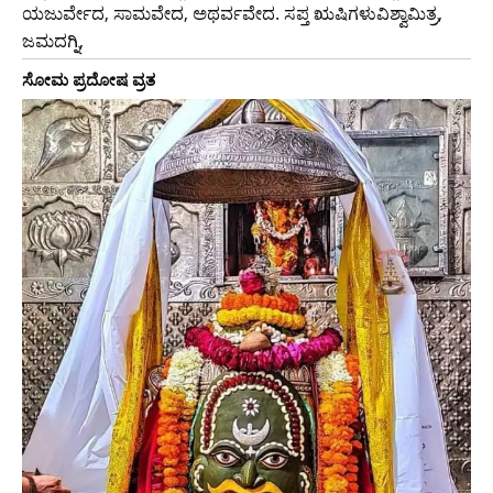
ಯಜುರ್ವೇದ, ಸಾಮವೇದ, ಅಥರ್ವವೇದ. ಸಪ್ತ ಋಷಿಗಳುವಿಶ್ವಾಮಿತ್ರ,
ಜಮದಗ್ನಿ,
ಸೋಮ ಪ್ರದೋಷ ವ್ರತ