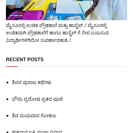
ಮೈಸೂರಲ್ಲಿ ಉಚಿತ ಪ್ರೌಢಶಾಲೆ ಮತ್ತು ಹಾಸ್ಟೆಲ್..! ಮೈಸೂರಲ್ಲಿ
ಉಚಿತವಾಗಿ ಪ್ರೌಢಶಾಲೆಗೆ ಹಾಗೂ ಹಾಸ್ಟೆಲ್ ಗೆ ಸೇರ ಬಯಸುವ
ವಿದ್ಯಾರ್ಥಿಗಳಿಗಿದೋ ಸುವರ್ಣಾವಕಾಶ..!
RECENT POSTS
ಶಿವನ ಪುರಾಣ ಕಥೆಗಳು
ಭೌಮ ಪ್ರದೋಷ ವ್ರತದ ಪೂಜೆ
ಶಿವ ಮಯವಾದ ಗೋಕುಲ
ಶುಕ್ರವಾರ ಲಕ್ಷ್ಮಿ ಪೂಜಾ ವಿಧಾನ