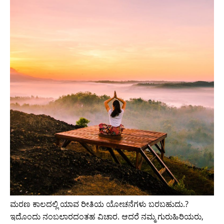
ಮರಣ ಕಾಲದಲ್ಲಿ ಯಾವ ರೀತಿಯ ಯೋಚನೆಗಳು ಬರಬಹುದು.?
ಇದೊಂದು ನಂಬಲಾರದಂತಹ ವಿಚಾರ. ಆದರೆ ನಮ್ಮ ಗುರುಹಿರಿಯರು,