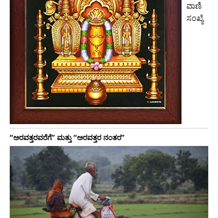
ವಾಣಿ
ಸಂಖ್ಯೆ
“ಅರವತ್ತರವರೆಗೆ” ಮತ್ತು “ಅರವತ್ತರ ನಂತರ”