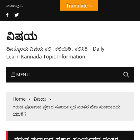
ಮುಖಪುಟ
Translate »
ವಿಷಯ
ದಿನಕ್ಕೊಂದು ವಿಷಯ ಕಲಿ , ಕಲಿಯಿರಿ , ಕಲಿಸಿರಿ | Daily
Learn Kannada Topic Information
MENU
Home
ವಿಷಯ
ಗರುಡ ಪುರಾಣದ ಪ್ರಕಾರ ಸೂರ್ಯಸ್ತದ ನಂತರ ಹೆಣ ಸುಡಬಾರದು
ಯಾಕೆ ?
ಗರುಡ ಪುರಾಣದ ಪ್ರಕಾರ ಸೂರ್ಯಸ್ತದ ನಂತರ