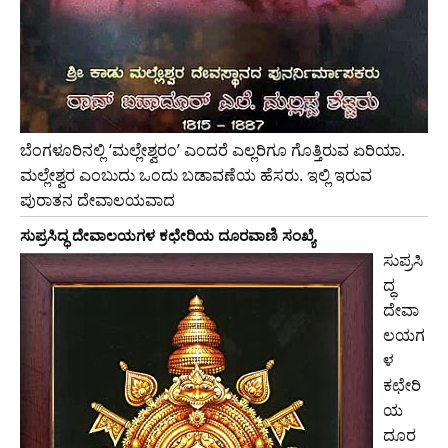
ಬೆಂಗಳೂರಿನಲ್ಲಿ ‘ಮಲ್ಲೇಶ್ವರಂ’ ಎಂದರೆ ಎಲ್ಲರಿಗೂ ಗೊತ್ತಿರುವ ಏರಿಯಾ.
ಮಲ್ಲೇಶ್ವರ ಎಂಬುದು ಒಂದು ಬಡಾವಣೆಯ ಹೆಸರು. ಇಲ್ಲಿ ಇರುವ
ಪುರಾತನ ದೇವಾಲಯವಾದ
ಸುಪ್ರಸಿದ್ಧ ದೇವಾಲಯಗಳ ಕಛೇರಿಯ ದೂರವಾಣಿ ಸಂಖ್ಯೆ
ಸುಪ್ರಸಿ
ದ್ಧ
ದೇವಾ
ಲಯಗ
ಳ
ಕಛೇರಿ
ಯ
ದೂರ