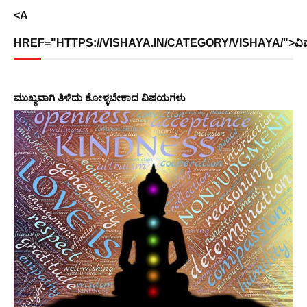
<A
HREF="HTTPS://VISHAYA.IN/CATEGORY/VISHAYA/">ವ
ಮುಖ್ಯವಾಗಿ ತಿಳಿದು ಕೋಳ್ಳಬೇಕಾದ ವಿಷಯಗಳು