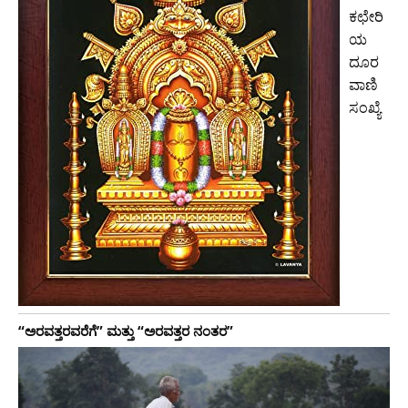
ಕಛೇರಿ
ಯ
ದೂರ
ವಾಣಿ
ಸಂಖ್ಯೆ
“ಅರವತ್ತರವರೆಗೆ” ಮತ್ತು “ಅರವತ್ತರ ನಂತರ”