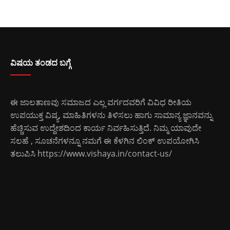
ವಿಷಯ ತಂಡದ ಬಗ್ಗೆ
ಈ ಜಾಲತಾಣವು ಸಮಾಜದ ಎಲ್ಲ ವರ್ಗದವರಿಗೆ ವಿವಿಧ ರೀತಿಯ
ಉಪಯುಕ್ತ ವಿಷ್ಯ, ಮಾಹಿತಿಗಳನು ತಿಳಿಸಲು ಹಾಗು ಸಾಮಾನ್ಯ ಜ್ಞಾನವನ್ನು
ಹೆಚ್ಚಿಸುವ ಉದ್ದೇಶದಿಂದ ಕಾರ್ಯ ನಿರ್ವಹಿಸುತ್ತಿದೆ. ನಿಮ್ಮ ಯಾವುದೇ
ಸಲಹೆ , ಸೂಚನೆಗಳನ್ನೂ ನಮಗೆ ಈ ಕೆಳಗಿನ ಲಿಂಕ್ ಉಪಯೋಗಿಸಿ
ತಲುಪಿಸಿ
https://www.vishaya.in/contact-us/