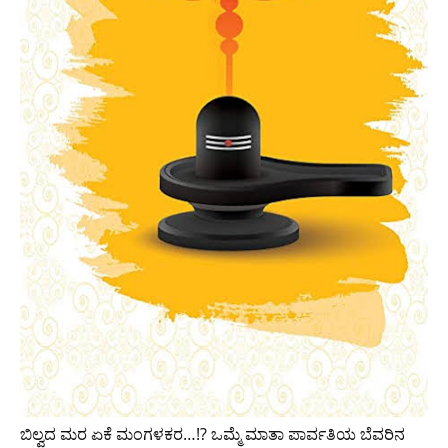
ಬಿಲ್ವದ ಮರ ಏಕೆ ಮಂಗಳಕರ…!? ಒಮ್ಮೆ ಮಾತಾ ಪಾರ್ವತಿಯ ಬೆವರಿನ