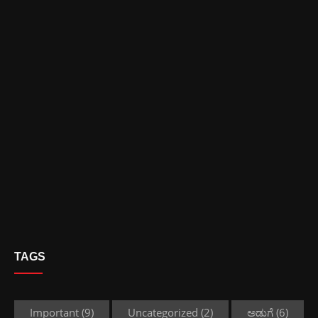
TAGS
Important
(9)
Uncategorized
(2)
ಅಡುಗೆ
(6)