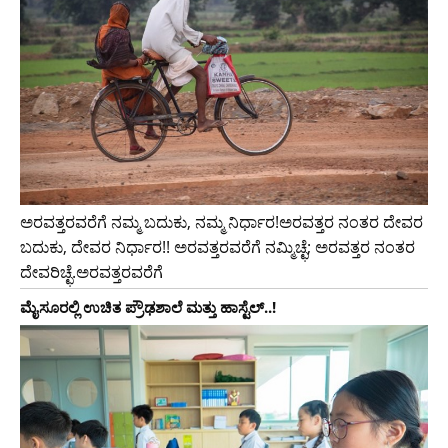
ಅರವತ್ತರವರೆಗೆ ನಮ್ಮ ಬದುಕು, ನಮ್ಮ ನಿರ್ಧಾರ!ಅರವತ್ತರ ನಂತರ ದೇವರ
ಬದುಕು, ದೇವರ ನಿರ್ಧಾರ!! ಅರವತ್ತರವರೆಗೆ ನಮ್ಮಿಚ್ಛೆ; ಅರವತ್ತರ ನಂತರ
ದೇವರಿಚ್ಛೆ.ಅರವತ್ತರವರೆಗೆ
ಮೈಸೂರಲ್ಲಿ ಉಚಿತ ಪ್ರೌಢಶಾಲೆ ಮತ್ತು ಹಾಸ್ಟೆಲ್..!