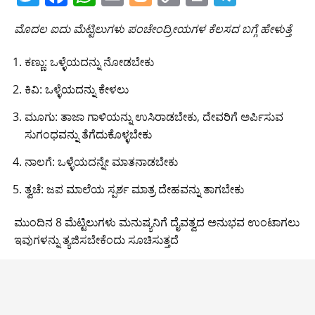
w
a
h
m
o
o
in
el
ಮೊದಲ ಐದು ಮೆಟ್ಟಿಲುಗಳು ಪಂಚೇಂದ್ರೀಯಗಳ ಕೆಲಸದ ಬಗ್ಗೆ ಹೇಳುತ್ತೆ
itt
c
at
ai
g
p
t
e
er
e
s
l
g
y
gr
ಕಣ್ಣು: ಒಳ್ಳೆಯದನ್ನು ನೋಡಬೇಕು
b
A
er
Li
a
ಕಿವಿ: ಒಳ್ಳೆಯದನ್ನು ಕೇಳಲು
o
p
n
m
ಮೂಗು: ತಾಜಾ ಗಾಳಿಯನ್ನು ಉಸಿರಾಡಬೇಕು, ದೇವರಿಗೆ ಅರ್ಪಿಸುವ
o
p
k
ಸುಗಂಧವನ್ನು ತೆಗೆದುಕೊಳ್ಳಬೇಕು
k
ನಾಲಗೆ: ಒಳ್ಳೆಯದನ್ನೇ ಮಾತನಾಡಬೇಕು
ತ್ವಚೆ: ಜಪ ಮಾಲೆಯ ಸ್ಪರ್ಶ ಮಾತ್ರ ದೇಹವನ್ನು ತಾಗಬೇಕು
ಮುಂದಿನ 8 ಮೆಟ್ಟಿಲುಗಳು ಮನುಷ್ಯನಿಗೆ ದೈವತ್ವದ ಅನುಭವ ಉಂಟಾಗಲು
ಇವುಗಳನ್ನು ತ್ಯಜಿಸಬೇಕೆಂದು ಸೂಚಿಸುತ್ತದೆ