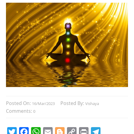
Posted On:
Posted By:
16/Mar/2023
Vishaya
Comments:
0
T
F
W
E
Bl
C
Pr
T