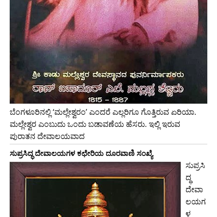
ಬೆಂಗಳೂರಿನಲ್ಲಿ ‘ಮಲ್ಲೇಶ್ವರಂ’ ಎಂದರೆ ಎಲ್ಲರಿಗೂ ಗೊತ್ತಿರುವ ಏರಿಯಾ.
ಮಲ್ಲೇಶ್ವರ ಎಂಬುದು ಒಂದು ಬಡಾವಣೆಯ ಹೆಸರು. ಇಲ್ಲಿ ಇರುವ
ಪುರಾತನ ದೇವಾಲಯವಾದ
ಸುಪ್ರಸಿದ್ಧ ದೇವಾಲಯಗಳ ಕಛೇರಿಯ ದೂರವಾಣಿ ಸಂಖ್ಯೆ
ಸುಪ್ರಸಿ
ದ್ಧ
ದೇವಾ
ಲಯಗ
ಳ