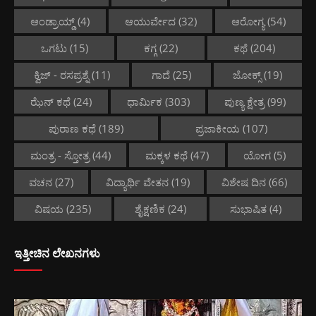
ಆಂಡ್ರಾಯ್ಡ್
(4)
ಆಯುರ್ವೇದ
(32)
ಆರೋಗ್ಯ
(54)
ಒಗಟು
(15)
ಕಗ್ಗ
(22)
ಕಥೆ
(204)
ಕ್ವಿಜ್ - ರಸಪ್ರಶ್ನೆ
(11)
ಗಾದೆ
(25)
ಜೋಕ್ಸ್
(19)
ಝೆನ್ ಕಥೆ
(24)
ಧಾರ್ಮಿಕ
(303)
ಪುಣ್ಯ ಕ್ಷೇತ್ರ
(99)
ಪುರಾಣ ಕಥೆ
(189)
ಪ್ರಜಾಕೀಯ
(107)
ಮಂತ್ರ - ಸ್ತೋತ್ರ
(44)
ಮಕ್ಕಳ ಕಥೆ
(47)
ಯೋಗ
(5)
ವಚನ
(27)
ವಿದ್ಯಾರ್ಥಿ ವೇತನ
(19)
ವಿಶೇಷ ದಿನ
(66)
ವಿಷಯ
(235)
ಶೈಕ್ಷಣಿಕ
(24)
ಸುಭಾಷಿತ
(4)
ಇತ್ತೀಚಿನ ಲೇಖನಗಳು