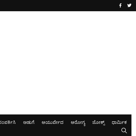
ಸಂಪರ್ಕಿಸಿ
ಅಡುಗೆ
ಆಯುರ್ವೇದ
ಆರೋಗ್ಯ
ಜೋಕ್ಸ್
ಧಾರ್ಮಿಕ