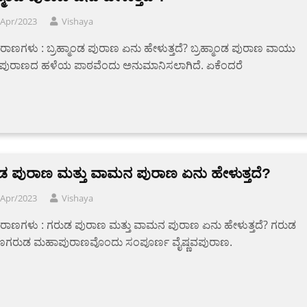
/Apr/2023
Vishaya
ರಾಣಗಳು : ಬ್ರಹ್ಮಾಂಡ ಪುರಾಣ ಏನು ಹೇಳುತ್ತದೆ? ಬ್ರಹ್ಮಾಂಡ ಪುರಾಣ ವಾಯು
ುರಾಣದ ಹಳೆಯ ಪಾಠವೆಂದು ಅನುಮಾನಿಸಲಾಗಿದೆ. ಏಕೆಂದರೆ
ಡ ಪುರಾಣ ಮತ್ತು ವಾಮನ ಪುರಾಣ ಏನು ಹೇಳುತ್ತದೆ?
/Apr/2023
Vishaya
ುರಾಣಗಳು : ಗರುಡ ಪುರಾಣ ಮತ್ತು ವಾಮನ ಪುರಾಣ ಏನು ಹೇಳುತ್ತದೆ? ಗರುಡ
ಣಗರುಡ ಮಹಾಪುರಾಣವೊಂದು ಸಂಪೂರ್ಣ ವೈಷ್ಣವಪುರಾಣ.