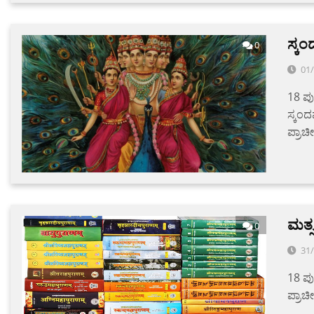
ಸ್ಕ
0
01
18 ಪು
ಸ್ಕಂದ
ಪ್ರಾ
ಮತ್ಸ
0
31
18 ಪು
ಪ್ರಾಚ