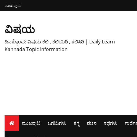
ಮುಖಪುಟ
ವಿಷಯ
ದಿನಕ್ಕೊಂದು ವಿಷಯ ಕಲಿ , ಕಲಿಯಿರಿ , ಕಲಿಸಿರಿ | Daily Learn
Kannada Topic Information
ಮುಖಪುಟ
ಒಗಟುಗಳು
ಕಗ್ಗ
ವಚನ
ಕಥೆಗಳು
ಗಾದೆಗ