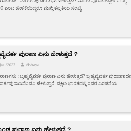
ರಾಣಗಳು : ವಾಯು ಪುರಾಣ ಏನು ಹೇಳುತ್ತದೆ? ವಾಯು ಪುರಾಣಶ್ಲೋಕ ಸಂಖ್ಯೆ
0 ಎಂಬ ಹೇಳಿಕೆಯಿದ್ದರೂ ಮುದ್ರಿತಪ್ರತಿಯ ಸಂಖ್ಯೆ
್ಮವೈವರ್ತ ಪುರಾಣ ಏನು ಹೇಳುತ್ತದೆ ?
/Jun/2023
Vishaya
ರಾಣಗಳು : ಬ್ರಹ್ಮವೈವರ್ತ ಪುರಾಣ ಏನು ಹೇಳುತ್ತದೆ? ಬ್ರಹ್ಮವೈವರ್ತ ಪುರಾಣಇದನ್
ಮಕೈವರ್ತಪುರಾಣವೆಂದೂ ಹೇಳುತ್ತಾರೆ. ದಕ್ಷಿಣ ಭಾರತದಲ್ಲಿ ಇದರ ಎರಡನೆಯ
್ಮಾಂಡ ಪುರಾಣ ಏನು ಹೇಳುತ್ತದೆ ?