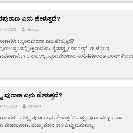
ಂದಪುರಾಣ ಏನು ಹೇಳುತ್ತದೆ?
/Apr/2023
Vishaya
ರಾಣಗಳು : ಸ್ಕಂದಪುರಾಣ ಏನು ಹೇಳುತ್ತದೆ?
ಪುರಾಣಸ್ಕಂದಪ್ರೋಕ್ತವಾದುದು. ಶೈವತತ್ತ್ವಗಳಿದರಲ್ಲಿವೆ. ಈ ಹೆಸರಿನ
ಚೀನಪುರಾಣವೀಗ ಅನುಪಲಬ್ಧ. ಸ್ಕಂದಪುರಾಣದ ಸಂಹಿತೆಗಳೆಂದೂ ಖಂಡಗಳೆಂದ
್ಯ ಪುರಾಣ ಏನು ಹೇಳುತ್ತದೆ?
/Mar/2023
Vishaya
ರಾಣಗಳು : ಮತ್ಸ್ಯ ಪುರಾಣ ಏನು ಹೇಳುತ್ತದೆ? ಮತ್ಸ್ಯ ಪುರಾಣಸಲಕ್ಷಣವಾದ
ೀನ ಮಹಾಪುರಾಣ. ಮತ್ಸ್ಯಾವತಾರ ತಾಳಿ ವಿಷ್ಣು ಮನುವನ್ನು