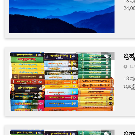
18 ಪು
24,00
ಬ್ರಹ
0
14
18 ಪು
ಬ್ರಹ್
ಬ್ರಹ
0