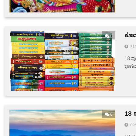
ಕೂರ
0
31/
18 ಪು
ಭಾಗವತ
18 
0
09/