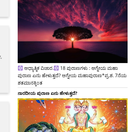
,
ಆಧ್ಯಾತ್ಮಿಕ ವಿಚಾರ.
18 ಪುರಾಣಗಳು : ಆಗ್ನೇಯ ಮಹಾ
ಪುರಾಣ ಏನು ಹೇಳುತ್ತದೆ? ಆಗ್ನೇಯ ಮಹಾಪುರಾಣ*ಪ್ರ.ಶ. 7ನೆಯ
ಶತಮಾನಕ್ಕಿಂತ
ನಾರದೀಯ ಪುರಾಣ ಏನು ಹೇಳುತ್ತದೆ?