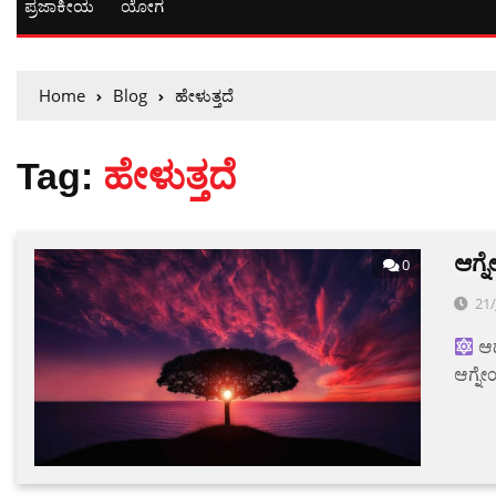
ಪ್ರಜಾಕೀಯ
ಯೋಗ
Home
Blog
ಹೇಳುತ್ತದೆ
Tag:
ಹೇಳುತ್ತದೆ
ಆಗ್
0
21/
ಆಧ್
ಆಗ್ನ