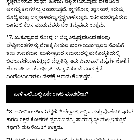
ಸ್ವಚ್ಛಗೊಳಿಸುವ ಸಾಧನ. ಹೀಗಾಗಿ ಬೆಲ್ಲ ಸೇವಿಸುವುದು ದೇಹದಿಂದ
ಅನಗತ್ಯ ಕಣಗಳನ್ನು ನಿವಾರಿಸುತ್ತದೆ. ಶ್ವಾಸಕೋಶ, ಶ್ವಾಸನಾಳ, ಕರುಳು,
ಹೊಟ್ಟೆ ಮತ್ತು ಅನ್ನನಾಳವನ್ನು ಸ್ವಚ್ಛಗೊಳಿಸುತ್ತದೆ. ಅತೀ ಮಾಲಿನ್ಯವಿರುವ
ಜಾಗದಲ್ಲಿ ಕೆಲಸ ಮಾಡುವವರು ಬೆಲ್ಲ ತಿನ್ನುವುದು ಉತ್ತಮ.
*7. ಋತುಸ್ರಾವದ ನೋವು :* ಬೆಲ್ಲ ತಿನ್ನುವುದರಿಂದ ಹಲವು
ಪೌಷ್ಠಿಕಾಂಶಗಳನ್ನು ದೇಹಕ್ಕೆ ನೀಡುವ ಕಾರಣ ಋತುಸ್ರಾವದ ನೋವಿಗೆ
ಇದು ಉಪಶಮನ. ಋತುಸ್ರಾವದ ಸಮಯದಲ್ಲಿ ಮನೋಸ್ಥಿತಿಯಲ್ಲಿ
ಬದಲಾವಣೆಯಾಗುತ್ತಿದ್ದಲ್ಲಿ ಬೆಲ್ಲ ತಿನ್ನಿ. ಇದು ಪಿಎಂಎಸ್ ಚಿಹ್ನೆಗಳ ಜೊತೆಗೆ
ಹೋರಾಡಿ ಎಂಡೋರ್ಫಿನ್‌ಗಳನ್ನು ಬಿಡುಗಡೆ ಮಾಡುತ್ತದೆ.
ಎಂಡೋರ್ಫಿನ್‌ಗಳು ದೇಹಕ್ಕೆ ಆರಾಮ ಕೊಡುತ್ತದೆ.
ಬಾಳೆ ಎಲೆಯಲ್ಲಿ ಏಕೇ ಊಟ ಮಾಡಬೇಕು?
*8. ಅನೀಮಿಯದಿಂದ ರಕ್ಷಣೆ :* ಬೆಲ್ಲದಲ್ಲಿ ಕಬ್ಬಿಣ ಮತ್ತು ಫೊಲೇಟ್ ಇರುವ
ಕಾರಣ ರಕ್ತದ ಕೋಶಗಳ ಪ್ರಮಾಣವನ್ನು ಸಾಮಾನ್ಯ ಸ್ಥಿತಿಯಲ್ಲಿ ಇಡುತ್ತದೆ.
ಗರ್ಭಿಣಿ ಮಹಿಳೆಯರಿಗೆ ಉತ್ತಮ.
*9. ಕರುಳಿನ ಆರೋಗ್ಯ :* ಬೆಲ್ಲದಲ್ಲಿ ಮೆಗ್ನೇಶಿಯಂ ಹೆಚ್ಚಿರುವ ಕಾರಣ