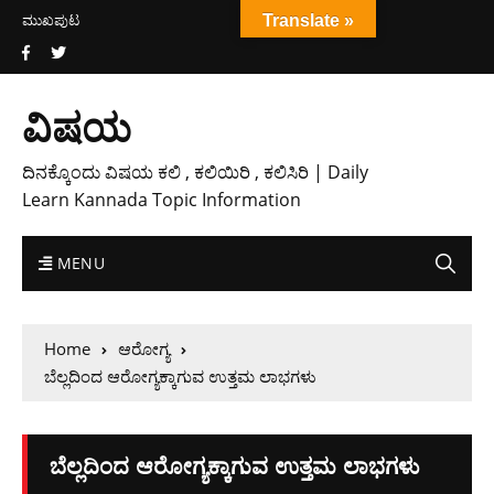
ಮುಖಪುಟ
Translate »
ವಿಷಯ
ದಿನಕ್ಕೊಂದು ವಿಷಯ ಕಲಿ , ಕಲಿಯಿರಿ , ಕಲಿಸಿರಿ | Daily
Learn Kannada Topic Information
MENU
Home
ಆರೋಗ್ಯ
ಬೆಲ್ಲದಿಂದ ಆರೋಗ್ಯಕ್ಕಾಗುವ ಉತ್ತಮ ಲಾಭಗಳು
ಬೆಲ್ಲದಿಂದ ಆರೋಗ್ಯಕ್ಕಾಗುವ ಉತ್ತಮ ಲಾಭಗಳು