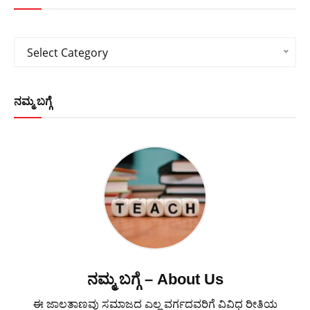
Categories
Select Category
ನಮ್ಮ ಬಗ್ಗೆ
ನಮ್ಮ ಬಗ್ಗೆ – About Us
ಈ ಜಾಲತಾಣವು ಸಮಾಜದ ಎಲ್ಲ ವರ್ಗದವರಿಗೆ ವಿವಿಧ ರೀತಿಯ