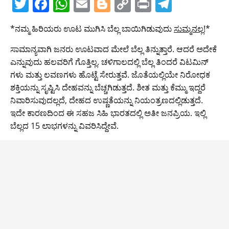
T
F
W
E
Bl
C
Pr
T
w
a
h
m
o
o
in
el
*ನಮ್ಮ ಹಿರಿಯರು ಊಟ ಮುಗಿಸಿ ಬೆಲ್ಲ ಬಾಯಿಗಿಡುವುದು
ಸುಮ್ಮನಲ್ಲ
!*
itt
c
at
ai
g
p
t
e
er
e
s
l
g
y
gr
ಸಾಮಾನ್ಯವಾಗಿ ಜನರು ಊಟವಾದ ಮೇಲೆ ಬೆಲ್ಲ ತಿನ್ನುತ್ತಾರೆ. ಆದರೆ ಅದೇಕೆ
ಎನ್ನುವುದು ಹಲವರಿಗೆ ಗೊತ್ತಿಲ್ಲ. ಚಳಿಗಾಲದಲ್ಲಿ ಬೆಲ್ಲ ತಿಂದರೆ ವಿಟಮಿನ್
b
A
er
Li
a
ಗಳು ಮತ್ತು ಲವಣಗಳು ಹೊಟ್ಟೆ ಸೇರುತ್ತವೆ. ಜೊತೆಯಲ್ಲಿಯೇ ನಿರೋಧಕ
o
p
n
m
ಶಕ್ತಿಯನ್ನು ಸೃಷ್ಟಿಸಿ ದೇಹವನ್ನು ಬೆಚ್ಚಗಿಡುತ್ತದೆ. ಶೀತ ಮತ್ತು ಕೆಮ್ಮು ಇದ್ದರೆ
o
p
k
ನಿವಾರಿಸುವುದಲ್ಲದೆ, ದೇಹದ ಉಷ್ಣತೆಯನ್ನು ನಿಯಂತ್ರಣದಲ್ಲಿಡುತ್ತದೆ.
ಇದೇ ಕಾರಣದಿಂದ ಈ ಸಹಜ ಸಿಹಿ ಭಾರತದಲ್ಲಿ ಅತೀ ಜನಪ್ರಿಯ. ಇಲ್ಲಿ
k
ಬೆಲ್ಲದ 15 ಲಾಭಗಳನ್ನು ವಿವರಿಸಿದ್ದೇವೆ.