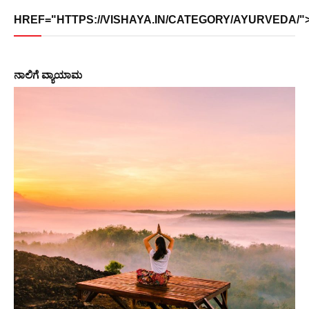
HREF="HTTPS://VISHAYA.IN/CATEGORY/AYURVEDA/">
ನಾಲಿಗೆ ವ್ಯಾಯಾಮ