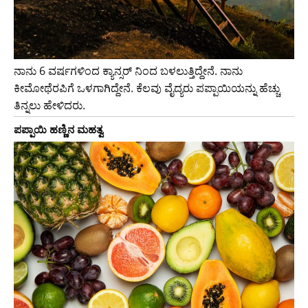
ನಾನು 6 ವರ್ಷಗಳಿಂದ ಕ್ಯಾನ್ಸರ್ ನಿಂದ ಬಳಲುತ್ತಿದ್ದೇನೆ. ನಾನು
ಕೀಮೋಥೆರಪಿಗೆ ಒಳಗಾಗಿದ್ದೇನೆ. ಕೆಲವು ವೈದ್ಯರು ಪಪ್ಪಾಯಿಯನ್ನು ಹೆಚ್ಚು
ತಿನ್ನಲು ಹೇಳಿದರು.
ಪಪ್ಪಾಯಿ ಹಣ್ಣಿನ ಮಹತ್ವ