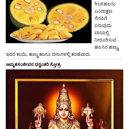
fruitಹಲಸು
ಎಂದಾಕ್ಷಣ
ನೆನಪಿಗೆ
ಬರುವುದು
ಬಾಯಲ್ಲಿ
ನೀರೂರಿಸುವ
ಹಲಸಿನ ಹಣ್ಣು,
ಇದರ ಕಾಯಿ, ಹಣ್ಣು ಹಾಗೂ ಬೀಜಗಳಲ್ಲಿ ತರಹೆವಾರು
ಅಮೃತಸಂಜೀವನ ಧನ್ವಂತರಿ ಸ್ತೋತ್ರ