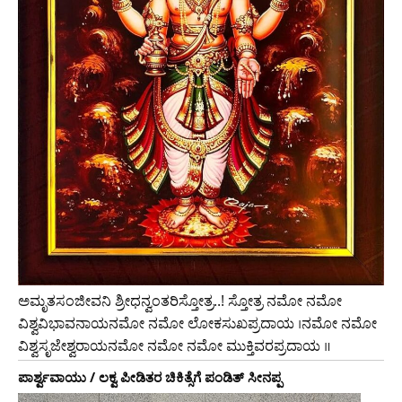
ಅಮೃತಸಂಜೀವನಿ ಶ್ರೀಧನ್ವಂತರಿಸ್ತೋತ್ರ..! ಸ್ತೋತ್ರ ನಮೋ ನಮೋ
ವಿಶ್ವವಿಭಾವನಾಯನಮೋ ನಮೋ ಲೋಕಸುಖಪ್ರದಾಯ ।ನಮೋ ನಮೋ
ವಿಶ್ವಸೃಜೇಶ್ವರಾಯನಮೋ ನಮೋ ನಮೋ ಮುಕ್ತಿವರಪ್ರದಾಯ ॥
ಪಾರ್ಶ್ವವಾಯು / ಲಕ್ವ ಪೀಡಿತರ ಚಿಕಿತ್ಸೆಗೆ ಪಂಡಿತ್ ಸೀನಪ್ಪ