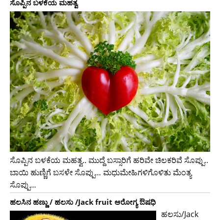
ಸೊಪ್ಪಿನ ಬಳಕೆಯ ಮಹತ್ವ
ಸೊಪ್ಪಿನ ಬಳಕೆಯ ಮಹತ್ವ.. ಮುದ್ದೆ ಬಸ್ಸಾರಿಗೆ ಹರಿವೇ ಚಿಲಕರಿವೆ ಸೊಪ್ಪು..
ಬಾಯಿ ಹುಣ್ಣಿಗೆ ಬಸಳೇ ಸೊಪ್ಪು… ಮಧುಮೇಹಿಗಳಿಗೊಳಿತು ಮೆಂತ್ಯ
ಸೊಪ್ಪು…
ಹಲಸಿನ ಹಣ್ಣು / ಹಲಸು /Jack fruit ಆರೋಗ್ಯ ಔಷಧಿ
ಹಲಸು/Jack