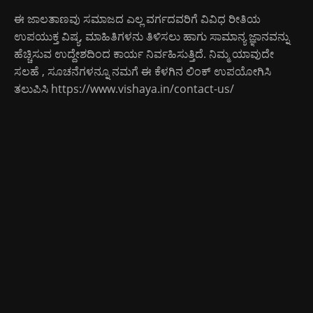
ಈ ಜಾಲತಾಣವು ಸಮಾಜದ ಎಲ್ಲ ವರ್ಗದವರಿಗೆ ವಿವಿಧ ರೀತಿಯ
ಉಪಯುಕ್ತ ವಿಷ್ಯ, ಮಾಹಿತಿಗಳನು ತಿಳಿಸಲು ಹಾಗು ಸಾಮಾನ್ಯ ಜ್ಞಾನವನ್ನು
ಹೆಚ್ಚಿಸುವ ಉದ್ದೇಶದಿಂದ ಕಾರ್ಯ ನಿರ್ವಹಿಸುತ್ತಿದೆ. ನಿಮ್ಮ ಯಾವುದೇ
ಸಲಹೆ , ಸೂಚನೆಗಳನ್ನೂ ನಮಗೆ ಈ ಕೆಳಗಿನ ಲಿಂಕ್ ಉಪಯೋಗಿಸಿ
ತಲುಪಿಸಿ
https://www.vishaya.in/contact-us/