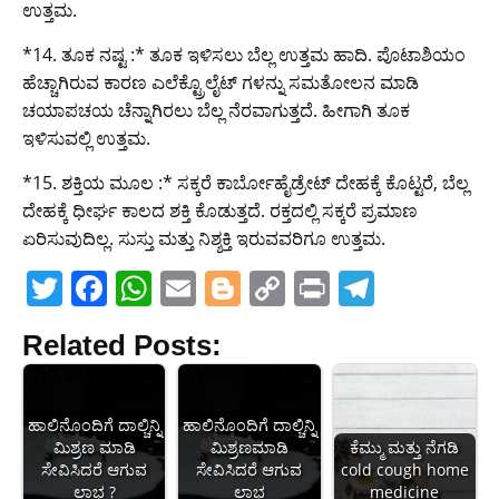
ಉತ್ತಮ.
*14. ತೂಕ ನಷ್ಟ :* ತೂಕ ಇಳಿಸಲು ಬೆಲ್ಲ ಉತ್ತಮ ಹಾದಿ. ಪೊಟಾಶಿಯಂ
ಹೆಚ್ಚಾಗಿರುವ ಕಾರಣ ಎಲೆಕ್ಟ್ರೊಲೈಟ್ ಗಳನ್ನು ಸಮತೋಲನ ಮಾಡಿ
ಚಯಾಪಚಯ ಚೆನ್ನಾಗಿರಲು ಬೆಲ್ಲ ನೆರವಾಗುತ್ತದೆ. ಹೀಗಾಗಿ ತೂಕ
ಇಳಿಸುವಲ್ಲಿ ಉತ್ತಮ.
*15. ಶಕ್ತಿಯ ಮೂಲ :* ಸಕ್ಕರೆ ಕಾರ್ಬೋಹೈಡ್ರೇಟ್ ದೇಹಕ್ಕೆ ಕೊಟ್ಟರೆ, ಬೆಲ್ಲ
ದೇಹಕ್ಕೆ ಧೀರ್ಘ ಕಾಲದ ಶಕ್ತಿ ಕೊಡುತ್ತದೆ. ರಕ್ತದಲ್ಲಿ ಸಕ್ಕರೆ ಪ್ರಮಾಣ
ಏರಿಸುವುದಿಲ್ಲ. ಸುಸ್ತು ಮತ್ತು ನಿಶ್ಶಕ್ತಿ ಇರುವವರಿಗೂ ಉತ್ತಮ.
T
F
W
E
Bl
C
Pr
T
w
a
h
m
o
o
in
el
Related Posts:
itt
c
at
ai
g
p
t
e
er
e
s
l
g
y
gr
b
A
er
Li
a
ಹಾಲಿನೊಂದಿಗೆ ದಾಲ್ಚಿನ್ನಿ
ಹಾಲಿನೊಂದಿಗೆ ದಾಲ್ಚಿನ್ನಿ
ಮಿಶ್ರಣ ಮಾಡಿ
ಮಿಶ್ರಣಮಾಡಿ
ಕೆಮ್ಮು ಮತ್ತು ನೆಗಡಿ
o
p
n
m
ಸೇವಿಸಿದರೆ ಆಗುವ
ಸೇವಿಸಿದರೆ ಆಗುವ
cold cough home
ಲಾಭ ?
ಲಾಭ
medicine