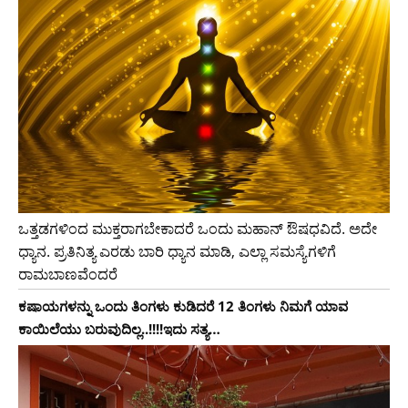
ಒತ್ತಡಗಳಿಂದ ಮುಕ್ತರಾಗಬೇಕಾದರೆ ಒಂದು ಮಹಾನ್ ಔಷಧವಿದೆ. ಅದೇ
ಧ್ಯಾನ. ಪ್ರತಿನಿತ್ಯ ಎರಡು ಬಾರಿ ಧ್ಯಾನ ಮಾಡಿ, ಎಲ್ಲಾ ಸಮಸ್ಯೆಗಳಿಗೆ
ರಾಮಬಾಣವೆಂದರೆ
ಕಷಾಯಗಳನ್ನು ಒಂದು ತಿಂಗಳು ಕುಡಿದರೆ 12 ತಿಂಗಳು ನಿಮಗೆ ಯಾವ
ಕಾಯಿಲೆಯು ಬರುವುದಿಲ್ಲ..!!!!ಇದು ಸತ್ಯ…