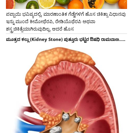
ಪಪ್ಪಾಯಿ ಭವಿಷ್ಯದಲ್ಲಿ, ಮಾರಣಾಂತಿಕ ಗೆಡ್ಡೆಗಳಿಗೆ ಹೊಸ ಚಿಕಿತ್ಸಾ ವಿಧಾನವು
ಇನ್ನು ಮುಂದೆ ಕೀಮೋಥೆರಪಿ, ರೇಡಿಯೊಥೆರಪಿ ಅಥವಾ
ಶಸ್ತ್ರಚಿಕಿತ್ಸೆಯಾಗಿರುವುದಿಲ್ಲ, ಆದರೆ ಹೊಸ
ಮೂತ್ರದ ಕಲ್ಲು (Kidney Stone) ಪುತ್ತೂರು ಭಟ್ಟರ ಔಷಧಿ ರಾಮಬಾಣ…..