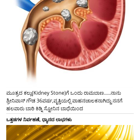
ಮೂತ್ರದ ಕಲ್ಲು(Kidney Stone)ಗೆ ಒಂದು ರಾಮಬಾಣ…..ನಾನು
ಶ್ರೀನಿವಾಸ್ ಗೌಡ 36ವರ್ಷ,ವೃತ್ತಿಯಲ್ಲಿ ವಾಹನಚಾಲಕನಾಗಿದ್ದು ನನಗೆ
ಹಲವಾರು ಬಾರಿ ಕಿಡ್ನಿ ಸ್ಟೋನಿನ ಬಾಧೆಯಿಂದ
ಒತ್ತಡಗಳ ನಿರ್ವಹಣೆ, ಧ್ಯಾನದ ಲಾಭಗಳು