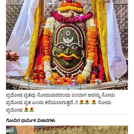
ಪ್ರದೋಷ ವ್ರತವು ಸೋಮವಾರದಂದು ಬಂದಾಗ ಅದನ್ನು ಸೋಮ
ಪ್ರದೋಷ ವ್ರತ ಎಂದು ಕರೆಯಲಾಗುತ್ತದೆ..!!
ಸೋಮ
ಪ್ರದೋಷ
ಗೋವಿನ ಧಾರ್ಮಿಕ ವಿಚಾರಗಳು