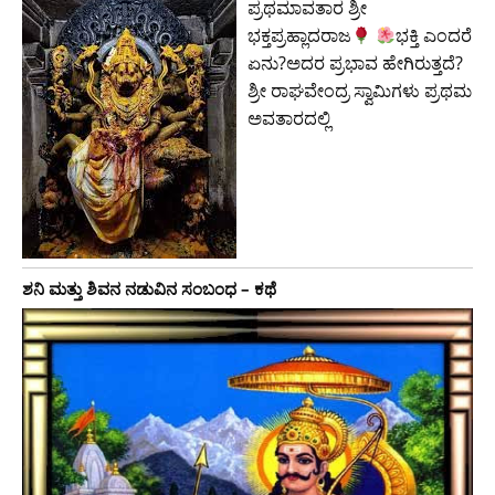
ಪ್ರಥಮಾವತಾರ ಶ್ರೀ
ಭಕ್ತಪ್ರಹ್ಲಾದರಾಜ
ಭಕ್ತಿ ಎಂದರೆ
ಏನು?ಅದರ ಪ್ರಭಾವ ಹೇಗಿರುತ್ತದೆ?
ಶ್ರೀ ರಾಘವೇಂದ್ರ ಸ್ವಾಮಿಗಳು ಪ್ರಥಮ
ಅವತಾರದಲ್ಲಿ
ಶನಿ ಮತ್ತು ಶಿವನ ನಡುವಿನ ಸಂಬಂಧ – ಕಥೆ