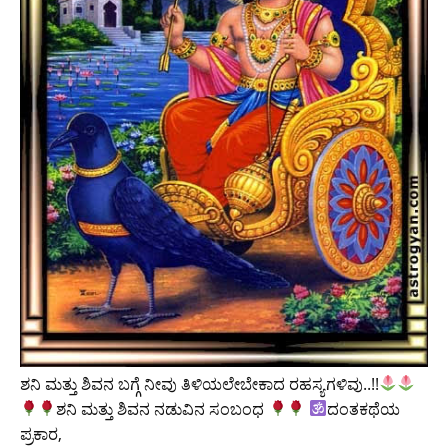
ಶನಿ ಮತ್ತು ಶಿವನ ಬಗ್ಗೆ ನೀವು ತಿಳಿಯಲೇಬೇಕಾದ ರಹಸ್ಯಗಳಿವು..!!
ಶನಿ ಮತ್ತು ಶಿವನ ನಡುವಿನ ಸಂಬಂಧ
ದಂತಕಥೆಯ
ಪ್ರಕಾರ,