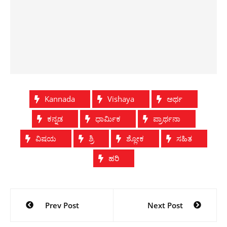
Kannada
Vishaya
ಅರ್ಥ
ಕನ್ನಡ
ಧಾರ್ಮಿಕ
ಪ್ರಾರ್ಥನಾ
ವಿಷಯ
ಶ್ರಿ
ಶ್ಲೋಕ
ಸಹಿತ
ಹರಿ
Post
Prev Post
Next Post
navigation