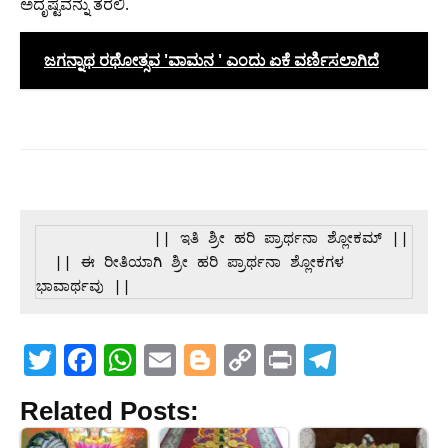
ಅದೃಷ್ಟವನ್ನು ತರಲಿ.
ಜಗನ್ನಾಥ ರಥೋತ್ಸವ 'ವಾಮನ ' ಎಂದು ಏಕೆ ವರ್ಣಿಸಲಾಗಿದೆ
             || ಇತಿ ಶ್ರೀ ಹರಿ ಪ್ರಾರ್ಥನಾ ಶ್ಲೋಕಮ್ ||  

  || ಈ ರೀತಿಯಾಗಿ ಶ್ರೀ ಹರಿ ಪ್ರಾರ್ಥನಾ ಶ್ಲೋಕಗಳ 
ಭಾವಾರ್ಥವು ||
T
F
W
E
Bl
C
Pr
T
w
a
h
m
o
o
in
el
Related Posts:
itt
c
at
ai
g
p
t
e