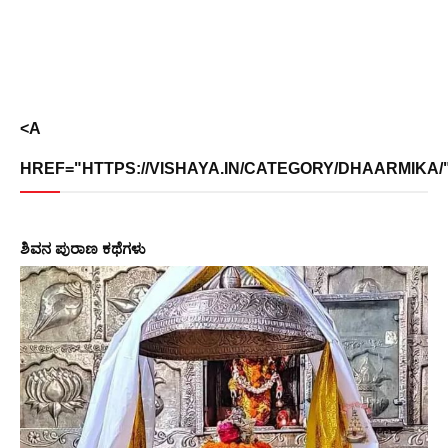
<A
HREF="HTTPS://VISHAYA.IN/CATEGORY/DHAARMIKA/">
ಶಿವನ ಪುರಾಣ ಕಥೆಗಳು