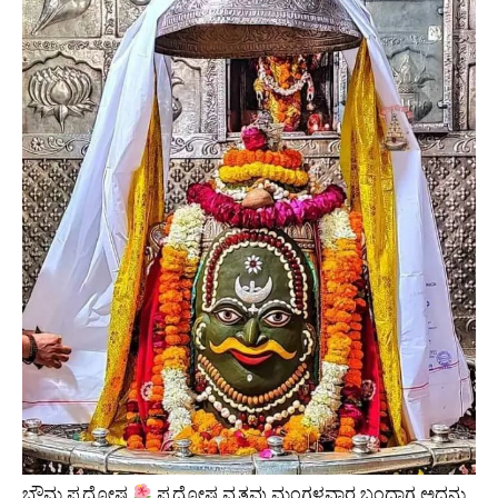
ಭೌಮ ಪ್ರದೋಷ
ಪ್ರದೋಷ ವ್ರತವು ಮಂಗಳವಾರ ಬಂದಾಗ ಅದನ್ನು