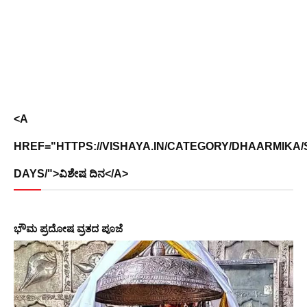
<A
HREF="HTTPS://VISHAYA.IN/CATEGORY/DHAARMIKA/
DAYS/">ವಿಶೇಷ ದಿನ</A>
ಭೌಮ ಪ್ರದೋಷ ವ್ರತದ ಪೂಜೆ