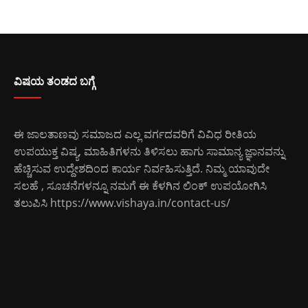
ವಿಷಯ ತಂಡದ ಬಗ್ಗೆ
ಈ ಜಾಲತಾಣವು ಸಮಾಜದ ಎಲ್ಲ ವರ್ಗದವರಿಗೆ ವಿವಿಧ ರೀತಿಯ
ಉಪಯುಕ್ತ ವಿಷ್ಯ, ಮಾಹಿತಿಗಳನು ತಿಳಿಸಲು ಹಾಗು ಸಾಮಾನ್ಯ ಜ್ಞಾನವನ್ನು
ಹೆಚ್ಚಿಸುವ ಉದ್ದೇಶದಿಂದ ಕಾರ್ಯ ನಿರ್ವಹಿಸುತ್ತಿದೆ. ನಿಮ್ಮ ಯಾವುದೇ
ಸಲಹೆ , ಸೂಚನೆಗಳನ್ನೂ ನಮಗೆ ಈ ಕೆಳಗಿನ ಲಿಂಕ್ ಉಪಯೋಗಿಸಿ
ತಲುಪಿಸಿ
https://www.vishaya.in/contact-us/