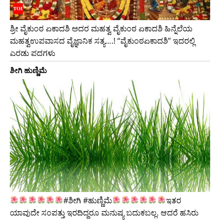
ಶ್ರೀ ವೈಕುಂಠ ಏಕಾದಶಿ ಅದರ ಮಹತ್ವ ವೈಕುಂಠ ಏಕಾದಶಿ ಹಿನ್ನೆಲೆಯ
ಮಹತ್ವಉಪವಾಸದ ವೈಜ್ಞಾನಿಕ ಸತ್ಯ….! “ವೈಕುಂಠಏಕಾದಶಿ” ಇದರಲ್ಲಿ
ಎರಡು ಪದಗಳು
ಶೀಗಿ ಹುಣ್ಣಿಮೆ
#ಶೀಗಿ #ಹುಣ್ಣಿಮೆ
ಇತರ
ಯಾವುದೇ ಸಂಪತ್ತು ಇರದಿದ್ದರೂ ಮನುಷ್ಯ ಬದುಕಬಲ್ಲ. ಆದರೆ ಹಸಿರು