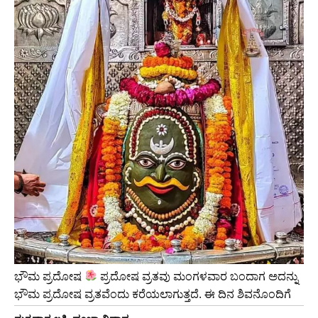
ಭೌಮ ಪ್ರದೋಷ
ಪ್ರದೋಷ ವ್ರತವು ಮಂಗಳವಾರ ಬಂದಾಗ ಅದನ್ನು
ಭೌಮ ಪ್ರದೋಷ ವ್ರತವೆಂದು ಕರೆಯಲಾಗುತ್ತದೆ. ಈ ದಿನ ಶಿವನೊಂದಿಗೆ