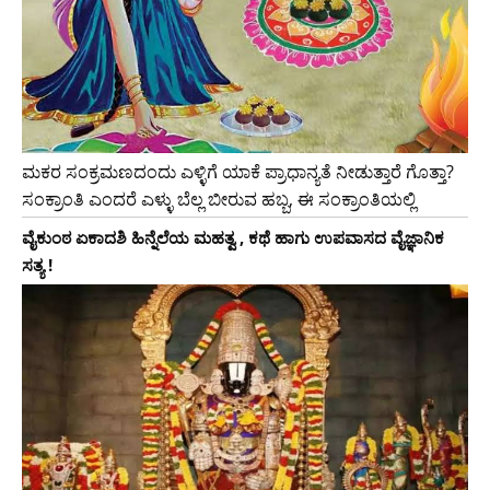
ಮಕರ ಸಂಕ್ರಮಣದಂದು ಎಳ್ಳಿಗೆ ಯಾಕೆ ಪ್ರಾಧಾನ್ಯತೆ ನೀಡುತ್ತಾರೆ ಗೊತ್ತಾ?
ಸಂಕ್ರಾಂತಿ ಎಂದರೆ ಎಳ್ಳು ಬೆಲ್ಲ ಬೀರುವ ಹಬ್ಬ, ಈ ಸಂಕ್ರಾಂತಿಯಲ್ಲಿ
ವೈಕುಂಠ ಏಕಾದಶಿ ಹಿನ್ನೆಲೆಯ ಮಹತ್ವ , ಕಥೆ ಹಾಗು ಉಪವಾಸದ ವೈಜ್ಞಾನಿಕ
ಸತ್ಯ !