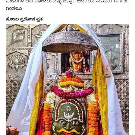
ಮೀನುಗಳ ಆಟ ನೋಡಲು ಎಷ್ಟು ಚೆನ್ನಾ …ಅದರಲ್ಲೂ ಸುಮಾರು 10 ಕೆ.ಜಿ.
ಗಿಂತಲೂ
ಸೋಮ ಪ್ರದೋಷ ವ್ರತ