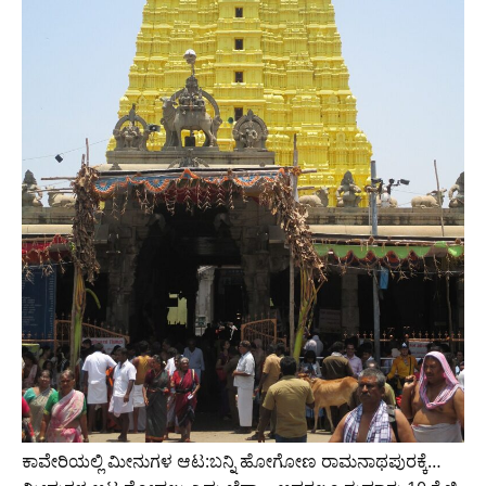
ಕಾವೇರಿಯಲ್ಲಿ ಮೀನುಗಳ ಆಟ:ಬನ್ನಿ ಹೋಗೋಣ ರಾಮನಾಥಪುರಕ್ಕೆ…