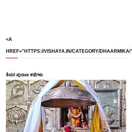
<A
HREF="HTTPS://VISHAYA.IN/CATEGORY/DHAARMIKA/">
ಶಿವನ ಪುರಾಣ ಕಥೆಗಳು