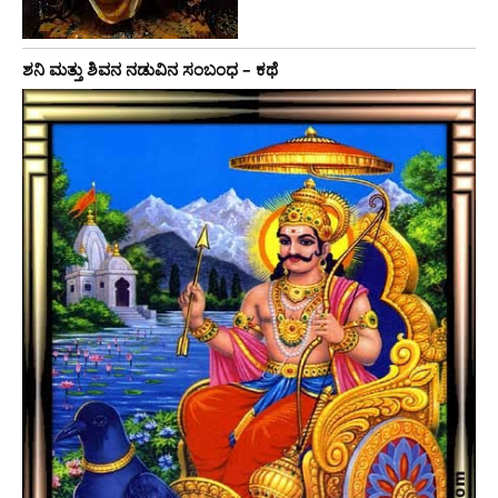
ಶನಿ ಮತ್ತು ಶಿವನ ನಡುವಿನ ಸಂಬಂಧ – ಕಥೆ