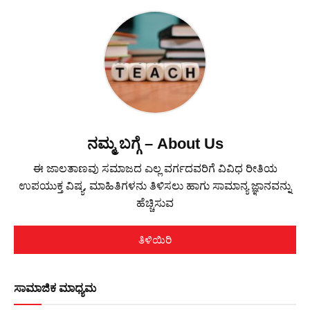
ನಮ್ಮ ಬಗ್ಗೆ – About Us
ಈ ಜಾಲತಾಣವು ಸಮಾಜದ ಎಲ್ಲ ವರ್ಗದವರಿಗೆ ವಿವಿಧ ರೀತಿಯ
ಉಪಯುಕ್ತ ವಿಷ್ಯ, ಮಾಹಿತಿಗಳನು ತಿಳಿಸಲು ಹಾಗು ಸಾಮಾನ್ಯ ಜ್ಞಾನವನ್ನು
ಹೆಚ್ಚಿಸುವ
ತಿಳಿಯಿರಿ
ಸಾಮಾಜಿಕ ಮಾಧ್ಯಮ