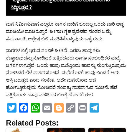
ಸಿದ್ಧಿಸುತ್ತವೆ ?
ಮನೆ ನಿರ್ಮಿಸುವಾಗ ಎಲ್ಲರೂ ನಾಗನ ದಾರಿಗೆ ಒಂದಲ್ಲ ಒಂದು ಬಾರಿ ಅಡ್ಡ
ಮಾಡಿಯೇ ಮಾಡಿರುತ್ತಾರೆ. ಹೀಗಾಗಿ ಗೃಹಪ್ರವೇಶದ ನಂತರ ಒಮ್ಮೆ
ಸರ್ಪಶಾಂತಿ, ಆಶ್ಲೇಷ ಬಲಿ ಮಾಡಿಸಿಕೊಳ್ಳುವುದು ಒಳ್ಳೆಯದು.
ನಾಗಗಳ ಬಗ್ಗೆ ಇರುವ ನಂಬಿಕೆ ಹೀಗಿದೆ- ಎರಡು ಹಾವುಗಳು
ಕಚ್ಚಾಡುವುದನ್ನು ನೋಡಿದರೆ ಹತ್ತಿರದವರು ಹಾಗೂ ಸಂಬಂಧಿಕರ ಮಧ್ಯೆ
ಜಗಳಗಳಾಗುತ್ತವೆ. ಒಂದು ಹಾವು ಮತ್ತೊಂದು ಹಾವನ್ನು ನುಂಗುತ್ತಿರುವುದು
ನೋಡಿದರೆ ಬೆಳೆ ನಾಶದ ಸೂಚನೆ. ಮನೆಯೊಳಗೆ ಹಾವು ಬಂದರೆ ಅದು
ಆಸ್ತಿ ಬರುತ್ತದೆ ಎಂಬ ಸಂಕೇತ. ಅದೇ ಮನೆಯಿಂದ ಆಚೆ
ಹೋಗುತ್ತಿರುವುದು ನೋಡಿದರೆ ಸಂಪತ್ತು ನಾಶವಾಗುವ ಸೂಚನೆ. ಹೆಡೆ
ಎತ್ತಿಕೊಂಡು ಹಾವು ಎಡದಿಂದ ಬಲಕ್ಕೆ ಹೋದರೆ ಶುಭ.
T
F
W
E
Bl
C
Pr
T
w
a
h
m
o
o
in
el
Related Posts:
itt
c
at
ai
g
p
t
e