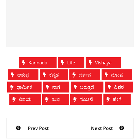
Kannada
Life
Vishaya
ಅಶುಭ
ಕನ್ನಡ
ದರ್ಶನ
ದೋಷ
ಧಾರ್ಮಿಕ
ನಾಗ
ಬರುತ್ತದೆ
‌‌‌‌‌‌‌‌‌‌ವಿವರ
ವಿಷಯ
ಶುಭ
ಸೂಚನೆ
ಹೇಗೆ
Post
Prev Post
Next Post
navigation