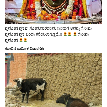
ಪ್ರದೋಷ ವ್ರತವು ಸೋಮವಾರದಂದು ಬಂದಾಗ ಅದನ್ನು ಸೋಮ
ಪ್ರದೋಷ ವ್ರತ ಎಂದು ಕರೆಯಲಾಗುತ್ತದೆ..!!
ಸೋಮ
ಪ್ರದೋಷ
ಗೋವಿನ ಧಾರ್ಮಿಕ ವಿಚಾರಗಳು