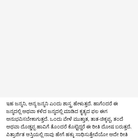
ಇಹ ಜನ್ಮನಿ, ಅನ್ಯ ಜನ್ಮನಿ ಎಂದು ಶಾಸ್ತ್ರ ಹೇಳುತ್ತದೆ. ಹಾಗೆಂದರೆ ಈ
ಜನ್ಮದಲ್ಲಿ ಅಥವಾ ಕಳೆದ ಜನ್ಮದಲ್ಲಿ ಮಾಡಿದ ಕೃತ್ಯದ ಫಲ ಈಗ
ಅನುಭವಿಸಬೇಕಾಗುತ್ತದೆ. ಒಂದು ವೇಳೆ ಮುತ್ತಾತ, ತಾತ-ಚಿಕ್ಕಪ್ಪ, ತಂದೆ
ಅಥವಾ ದೊಡ್ಡಪ್ಪ ಹಾವಿಗೆ ತೊಂದರೆ ಕೊಟ್ಟಿದ್ದರೆ ಈ ರೀತಿ ದೋಷ ಬರುತ್ತದೆ.
ಪಿತ್ರಾರ್ಜಿತ ಆಸ್ತಿಯಲ್ಲಿ ನಾವು ಹೇಗೆ ಹಕ್ಕು ಸಾಧಿಸುತ್ತೇವೆಯೋ ಅದೇ ರೀತಿ