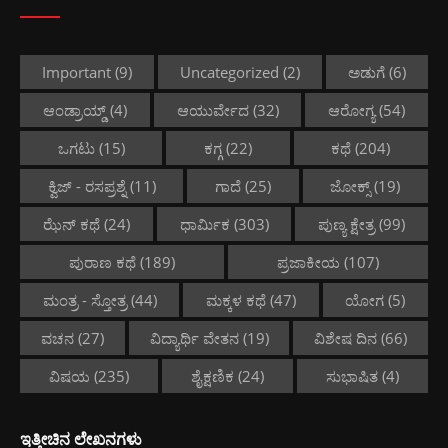
Important
(9)
Uncategorized
(2)
ಅಡುಗೆ
(6)
ಆಂಡ್ರಾಯ್ಡ್
(4)
ಆಯುರ್ವೇದ
(32)
ಆರೋಗ್ಯ
(54)
ಒಗಟು
(15)
ಕಗ್ಗ
(22)
ಕಥೆ
(204)
ಕ್ವಿಜ್ - ರಸಪ್ರಶ್ನೆ
(11)
ಗಾದೆ
(25)
ಜೋಕ್ಸ್
(19)
ಝೆನ್ ಕಥೆ
(24)
ಧಾರ್ಮಿಕ
(303)
ಪುಣ್ಯ ಕ್ಷೇತ್ರ
(99)
ಪುರಾಣ ಕಥೆ
(189)
ಪ್ರಜಾಕೀಯ
(107)
ಮಂತ್ರ - ಸ್ತೋತ್ರ
(44)
ಮಕ್ಕಳ ಕಥೆ
(47)
ಯೋಗ
(5)
ವಚನ
(27)
ವಿದ್ಯಾರ್ಥಿ ವೇತನ
(19)
ವಿಶೇಷ ದಿನ
(66)
ವಿಷಯ
(235)
ಶೈಕ್ಷಣಿಕ
(24)
ಸುಭಾಷಿತ
(4)
ಇತ್ತೀಚಿನ ಲೇಖನಗಳು