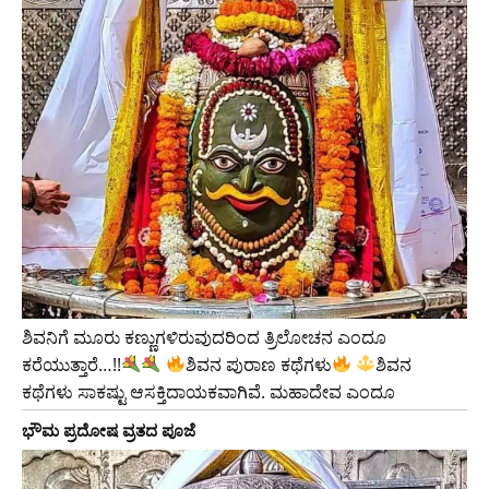
ಶಿವನಿಗೆ ಮೂರು ಕಣ್ಣುಗಳಿರುವುದರಿಂದ ತ್ರಿಲೋಚನ ಎಂದೂ
ಕರೆಯುತ್ತಾರೆ…!!
ಶಿವನ ಪುರಾಣ ಕಥೆಗಳು
ಶಿವನ
ಕಥೆಗಳು ಸಾಕಷ್ಟು ಆಸಕ್ತಿದಾಯಕವಾಗಿವೆ. ಮಹಾದೇವ ಎಂದೂ
ಭೌಮ ಪ್ರದೋಷ ವ್ರತದ ಪೂಜೆ