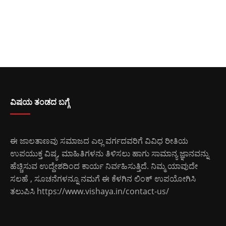
ವಿಷಯ ತಂಡದ ಬಗ್ಗೆ
ಈ ಜಾಲತಾಣವು ಸಮಾಜದ ಎಲ್ಲ ವರ್ಗದವರಿಗೆ ವಿವಿಧ ರೀತಿಯ
ಉಪಯುಕ್ತ ವಿಷ್ಯ, ಮಾಹಿತಿಗಳನು ತಿಳಿಸಲು ಹಾಗು ಸಾಮಾನ್ಯ ಜ್ಞಾನವನ್ನು
ಹೆಚ್ಚಿಸುವ ಉದ್ದೇಶದಿಂದ ಕಾರ್ಯ ನಿರ್ವಹಿಸುತ್ತಿದೆ. ನಿಮ್ಮ ಯಾವುದೇ
ಸಲಹೆ , ಸೂಚನೆಗಳನ್ನೂ ನಮಗೆ ಈ ಕೆಳಗಿನ ಲಿಂಕ್ ಉಪಯೋಗಿಸಿ
ತಲುಪಿಸಿ
https://www.vishaya.in/contact-us/