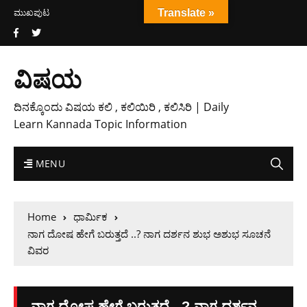
ಮುಖಪುಟ
Translate »
ವಿಷಯ
ದಿನಕ್ಕೊಂದು ವಿಷಯ ಕಲಿ , ಕಲಿಯಿರಿ , ಕಲಿಸಿರಿ | Daily
Learn Kannada Topic Information
MENU
Home
ಧಾರ್ಮಿಕ
ನಾಗ ದೋಷ ಹೇಗೆ ಬರುತ್ತದೆ ..? ನಾಗ ದರ್ಶನ ಶುಭ ಅಶುಭ ಸೂಚನೆ
ವಿವರ
ನಾಗ ದೋಷ ಹೇಗೆ ಬರುತ್ತದೆ ..? ನಾಗ ದರ್ಶನ