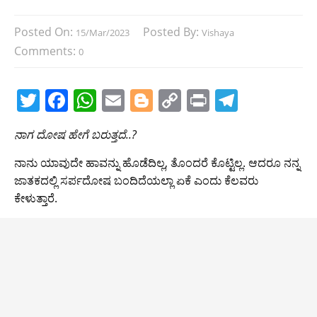
Posted On:
Posted By:
15/Mar/2023
Vishaya
Comments:
0
T
F
W
E
Bl
C
Pr
T
w
a
h
m
o
o
in
el
ನಾಗ ದೋಷ ಹೇಗೆ ಬರುತ್ತದೆ..?
itt
c
at
ai
g
p
t
e
er
e
s
l
g
y
gr
ನಾನು ಯಾವುದೇ ಹಾವನ್ನು ಹೊಡೆದಿಲ್ಲ, ತೊಂದರೆ ಕೊಟ್ಟಿಲ್ಲ. ಆದರೂ ನನ್ನ
ಜಾತಕದಲ್ಲಿ ಸರ್ಪದೋಷ ಬಂದಿದೆಯಲ್ಲಾ ಏಕೆ ಎಂದು ಕೆಲವರು
b
A
er
Li
a
ಕೇಳುತ್ತಾರೆ.
o
p
n
m
o
p
k
k