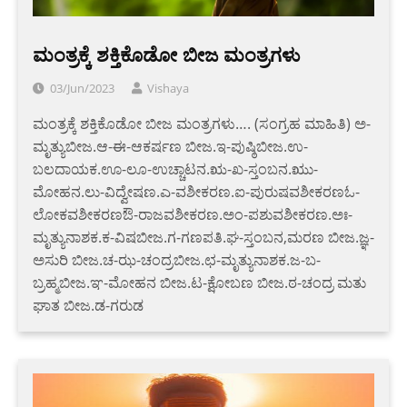
ಮಂತ್ರಕ್ಕೆ ಶಕ್ತಿಕೊಡೋ ಬೀಜ ಮಂತ್ರಗಳು
03/Jun/2023
Vishaya
ಮಂತ್ರಕ್ಕೆ ಶಕ್ತಿಕೊಡೋ ಬೀಜ ಮಂತ್ರಗಳು…. (ಸಂಗ್ರಹ ಮಾಹಿತಿ) ಅ-
ಮೃತ್ಯುಬೀಜ.ಆ-ಈ-ಆಕರ್ಷಣ ಬೀಜ.ಇ-ಪುಷ್ಠಿಬೀಜ.ಉ-
ಬಲದಾಯಕ.ಊ-ಲೂ-ಉಚ್ಚಾಟನ.ಋ-ಖ-ಸ್ತಂಬನ.ಋು-
ಮೋಹನ.ಲು-ವಿದ್ವೇಷಣ.ಎ-ವಶೀಕರಣ.ಐ-ಪುರುಷವಶೀಕರಣಓ-
ಲೋಕವಶೀಕರಣಔ-ರಾಜವಶೀಕರಣ.ಅಂ-ಪಶುವಶೀಕರಣ.ಅಃ-
ಮೃತ್ಯುನಾಶಕ.ಕ-ವಿಷಬೀಜ.ಗ-ಗಣಪತಿ.ಘ-ಸ್ತಂಬನ,ಮರಣ ಬೀಜ.ಜ್ಞ-
ಅಸುರಿ ಬೀಜ.ಚ-ಝ-ಚಂದ್ರಬೀಜ.ಛ-ಮೃತ್ಯುನಾಶಕ.ಜ-ಬ-
ಬ್ರಹ್ಮಬೀಜ.ಞ-ಮೋಹನ ಬೀಜ.ಟ-ಕ್ಷೋಬಣ ಬೀಜ.ಠ-ಚಂದ್ರ ಮತು
ಘಾತ ಬೀಜ.ಡ-ಗರುಡ