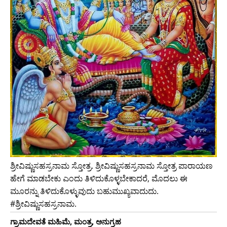
ಶ್ರೀವಿಷ್ಣುಸಹಸ್ರನಾಮ ಸ್ತೋತ್ರ. ಶ್ರೀವಿಷ್ಣುಸಹಸ್ರನಾಮ ಸ್ತೋತ್ರ ಪಾರಾಯಣ
ಹೇಗೆ ಮಾಡಬೇಕು ಎಂದು ತಿಳಿದುಕೊಳ್ಳಬೇಕಾದರೆ, ಮೊದಲು ಈ
ಮೂರನ್ನು ತಿಳಿದುಕೊಳ್ಳುವುದು ಬಹುಮುಖ್ಯವಾದುದು.
#ಶ್ರೀವಿಷ್ಣುಸಹಸ್ರನಾಮ.
ಗ್ರಾಮದೇವತೆ ಮಹಿಮೆ, ಮಂತ್ರ, ಅನುಗ್ರಹ