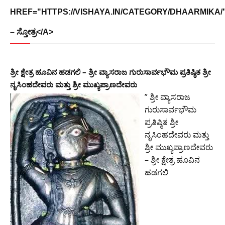
HREF="HTTPS://VISHAYA.IN/CATEGORY/DHAARMIKA/"
– ಸ್ತೋತ್ರ</A>
ಶ್ರೀ ಕ್ಷೇತ್ರ ಹೂವಿನ ಹಡಗಲಿ – ಶ್ರೀ ವ್ಯಾಸರಾಜ ಗುರುಸಾರ್ವಭೌಮ ಪ್ರತಿಷ್ಠಿತ ಶ್ರೀ
ನೃಸಿಂಹದೇವರು ಮತ್ತು ಶ್ರೀ ಮುಖ್ಯಪ್ರಾಣದೇವರು
” ಶ್ರೀ ವ್ಯಾಸರಾಜ
ಗುರುಸಾರ್ವಭೌಮ
ಪ್ರತಿಷ್ಠಿತ ಶ್ರೀ
ನೃಸಿಂಹದೇವರು ಮತ್ತು
ಶ್ರೀ ಮುಖ್ಯಪ್ರಾಣದೇವರು
– ಶ್ರೀ ಕ್ಷೇತ್ರ ಹೂವಿನ
ಹಡಗಲಿ