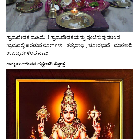
ಗ್ರಾಮದೇವತೆ ಮಹಿಮೆ..! ಗ್ರಾಮದೇವತೆಯನ್ನು ಪೂಜಿಸುವುದರಿಂದ
ಗ್ರಾಮದಲ್ಲಿ ಹರಡುವ ರೋಗಗಳು ˌ ಶತ್ರುಭಾಧೆ ˌ ಚೋರಭಾಧೆ ˌ ಮಾರಕಾದಿ
ಉಪದ್ರವಗಳಿಂದ ನಾವು
ಅಮೃತಸಂಜೀವನ ಧನ್ವಂತರಿ ಸ್ತೋತ್ರ