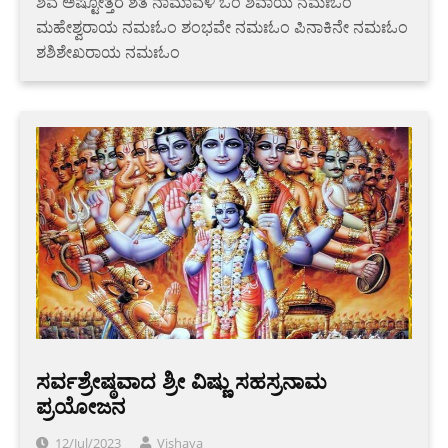
ಶಿವ ಅಷ್ಟೋತ್ತರ ಶತ ನಾಮಾವಳಿ ಓಂ ಶಿವಾಯ ನಮಃಓಂ
ಮಹೇಶ್ವರಾಯ ನಮಃಓಂ ಶಂಭವೇ ನಮಃಓಂ ಪಿನಾಕಿನೇ ನಮಃಓಂ
ಶಶಿಶೇಖರಾಯ ನಮಃಓಂ
ಸರ್ವಶ್ರೇಷ್ಠವಾದ ಶ್ರೀ ವಿಷ್ಣು ಸಹಸ್ರನಾಮ
ಪ್ರಯೋಜನ
12/Jul/2023
Vishaya