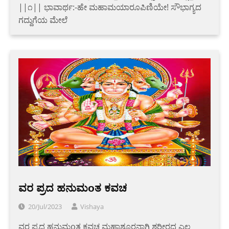
||೧|| ಭಾವಾರ್ಥ:-ಹೇ ಮಹಾಮಯಾರೂಪಿಣಿಯೇ! ಸೌಭಾಗ್ಯದ
ಗದ್ದುಗೆಯ ಮೇಲೆ
ವರ ಪ್ರದ ಹನುಮoತ ಕವಚ
20/Jul/2023
Vishaya
ವರ ಪ್ರದ ಹನುಮoತ ಕವಚ ಮಹಾಶೂರನಾಗಿ ಶರೀರದ ಎಲ್ಲ