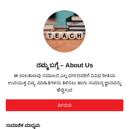
ನಮ್ಮ ಬಗ್ಗೆ – About Us
ಈ ಜಾಲತಾಣವು ಸಮಾಜದ ಎಲ್ಲ ವರ್ಗದವರಿಗೆ ವಿವಿಧ ರೀತಿಯ
ಉಪಯುಕ್ತ ವಿಷ್ಯ, ಮಾಹಿತಿಗಳನು ತಿಳಿಸಲು ಹಾಗು ಸಾಮಾನ್ಯ ಜ್ಞಾನವನ್ನು
ಹೆಚ್ಚಿಸುವ
ತಿಳಿಯಿರಿ
ಸಾಮಾಜಿಕ ಮಾಧ್ಯಮ