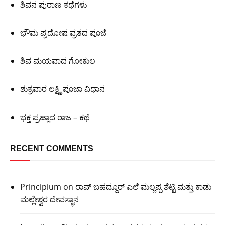
ಶಿವನ ಪುರಾಣ ಕಥೆಗಳು
ಭೌಮ ಪ್ರದೋಷ ವ್ರತದ ಪೂಜೆ
ಶಿವ ಮಯವಾದ ಗೋಕುಲ
ಶುಕ್ರವಾರ ಲಕ್ಷ್ಮಿ ಪೂಜಾ ವಿಧಾನ
ಭಕ್ತ ಪ್ರಹ್ಲಾದ ರಾಜ – ಕಥೆ
RECENT COMMENTS
Principium
on
ರಾವ್ ಬಹದ್ದೂರ್ ಎಲೆ ಮಲ್ಲಪ್ಪ ಶೆಟ್ಟಿ ಮತ್ತು ಕಾಡು
ಮಲ್ಲೇಶ್ವರ ದೇವಸ್ಥಾನ