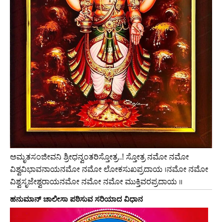
ಅಮೃತಸಂಜೀವನಿ ಶ್ರೀಧನ್ವಂತರಿಸ್ತೋತ್ರ..! ಸ್ತೋತ್ರ ನಮೋ ನಮೋ
ವಿಶ್ವವಿಭಾವನಾಯನಮೋ ನಮೋ ಲೋಕಸುಖಪ್ರದಾಯ ।ನಮೋ ನಮೋ
ವಿಶ್ವಸೃಜೇಶ್ವರಾಯನಮೋ ನಮೋ ನಮೋ ಮುಕ್ತಿವರಪ್ರದಾಯ ॥
ಹನುಮಾನ್‌ ಚಾಲೀಸಾ ಪಠಿಸುವ ಸರಿಯಾದ ವಿಧಾನ