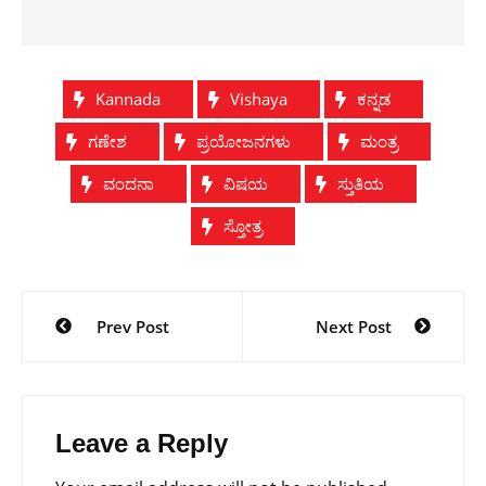
Kannada
Vishaya
ಕನ್ನಡ
ಗಣೇಶ
ಪ್ರಯೋಜನಗಳು
ಮಂತ್ರ
ವಂದನಾ
ವಿಷಯ
ಸ್ತುತಿಯ
ಸ್ತೋತ್ರ
Post
Prev Post
Next Post
navigation
Leave a Reply