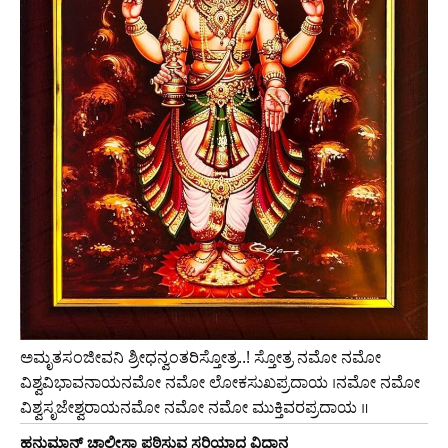
ಅಮೃತಸಂಜೀವನಿ ಶ್ರೀಧನ್ವಂತರಿಸ್ತೋತ್ರ..! ಸ್ತೋತ್ರ ನಮೋ ನಮೋ
ವಿಶ್ವವಿಭಾವನಾಯನಮೋ ನಮೋ ಲೋಕಸುಖಪ್ರದಾಯ ।ನಮೋ ನಮೋ
ವಿಶ್ವಸೃಜೇಶ್ವರಾಯನಮೋ ನಮೋ ನಮೋ ಮುಕ್ತಿವರಪ್ರದಾಯ ॥
ಹನುಮಾನ್‌ ಚಾಲೀಸಾ ಪಠಿಸುವ ಸರಿಯಾದ ವಿಧಾನ