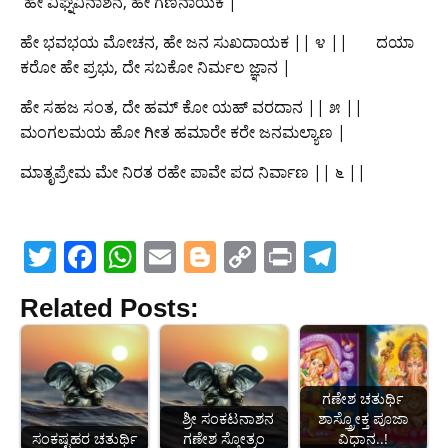
‌ ಹೇ ವಿಘ್ನವಿನಾಶನ, ಹೇ ಗಣನಾಯಕ |
ಹೇ ಭವಭಯ ಮೋಚನ, ಹೇ ಜನ ಸುಖದಾಯಕ || ೪ || ‌ ‌‌ ‌ ‌ ‌ ‌ ದಯಾ
ಕರೋ ಹೇ ಪ್ರಭು, ದೇ ಸಬಕೋ ನಿರ್ಮಲ ಜ್ಞಾನ |
ಹೇ ಸಹಜ ಸಂತ, ದೇ ಹಮ್ ಕೋ ಯಹ್ ವರದಾನ || ೫ || ‌ ‌‌ ‌ ‌
ಮಂಗಲಮಯ ಹೋ ಗೀತ ಹಮಾರೇ ಕರೇ ಜನಮಲ್ಯಾಣ‌ |
ಮಾತೃಪ್ರೇಮ ಮೇ ನಿರತ ರಹೇ ಪಾವೇ ಪದ ನಿರ್ವಾಣ || ೬ ||
T
F
W
E
Bl
C
Pr
T
w
a
h
m
o
o
in
el
Related Posts:
itt
c
at
ai
g
p
t
e
er
e
s
l
g
y
gr
b
A
er
Li
a
ಗಣೇಶ ಚತುರ್ಥಿ
o
p
n
m
‌ ‌ ಶ್ರೀ ಸಂಕಟನಾಶನ
ಶಾಸ್ತ್ರೋಕ್ತ ಪೂಜಾ
ಸಂಕಷ್ಟಹರ ಚತುರ್ಥಿ
ಗಣೇಶ ಸ್ತೋತ್ರಂ
ವಿಧಾನ..!