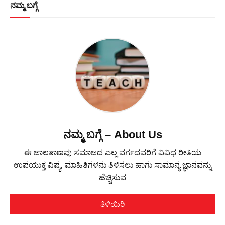
ನಮ್ಮ ಬಗ್ಗೆ
ನಮ್ಮ ಬಗ್ಗೆ – About Us
ಈ ಜಾಲತಾಣವು ಸಮಾಜದ ಎಲ್ಲ ವರ್ಗದವರಿಗೆ ವಿವಿಧ ರೀತಿಯ
ಉಪಯುಕ್ತ ವಿಷ್ಯ, ಮಾಹಿತಿಗಳನು ತಿಳಿಸಲು ಹಾಗು ಸಾಮಾನ್ಯ ಜ್ಞಾನವನ್ನು
ಹೆಚ್ಚಿಸುವ
ತಿಳಿಯಿರಿ