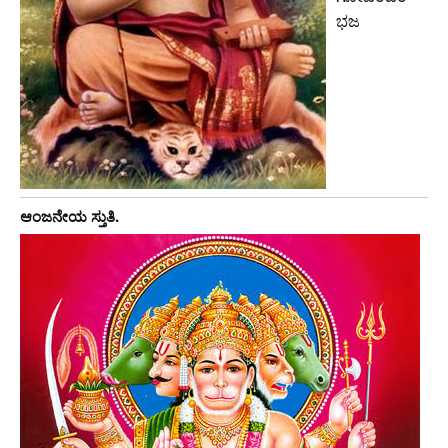
ಭಜ
ಆಂಜನೇಯ ಸ್ತುತಿ.