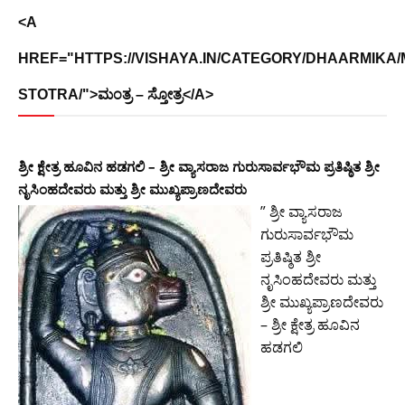
<A
HREF="HTTPS://VISHAYA.IN/CATEGORY/DHAARMIKA
STOTRA/">ಮಂತ್ರ – ಸ್ತೋತ್ರ</A>
ಶ್ರೀ ಕ್ಷೇತ್ರ ಹೂವಿನ ಹಡಗಲಿ – ಶ್ರೀ ವ್ಯಾಸರಾಜ ಗುರುಸಾರ್ವಭೌಮ ಪ್ರತಿಷ್ಠಿತ ಶ್ರೀ
ನೃಸಿಂಹದೇವರು ಮತ್ತು ಶ್ರೀ ಮುಖ್ಯಪ್ರಾಣದೇವರು
” ಶ್ರೀ ವ್ಯಾಸರಾಜ
ಗುರುಸಾರ್ವಭೌಮ
ಪ್ರತಿಷ್ಠಿತ ಶ್ರೀ
ನೃಸಿಂಹದೇವರು ಮತ್ತು
ಶ್ರೀ ಮುಖ್ಯಪ್ರಾಣದೇವರು
– ಶ್ರೀ ಕ್ಷೇತ್ರ ಹೂವಿನ
ಹಡಗಲಿ