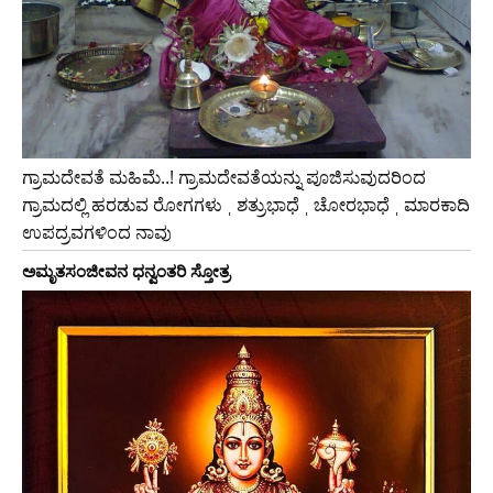
ಗ್ರಾಮದೇವತೆ ಮಹಿಮೆ..! ಗ್ರಾಮದೇವತೆಯನ್ನು ಪೂಜಿಸುವುದರಿಂದ
ಗ್ರಾಮದಲ್ಲಿ ಹರಡುವ ರೋಗಗಳು ˌ ಶತ್ರುಭಾಧೆ ˌ ಚೋರಭಾಧೆ ˌ ಮಾರಕಾದಿ
ಉಪದ್ರವಗಳಿಂದ ನಾವು
ಅಮೃತಸಂಜೀವನ ಧನ್ವಂತರಿ ಸ್ತೋತ್ರ