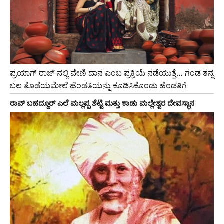
ಪ್ರಯಾಗ್ ರಾಜ್ ನಲ್ಲಿ ವೇಣಿ ದಾನ ಎಂಬ ಪ್ರಕ್ರಿಯೆ ನಡೆಯುತ್ತೆ… ಗಂಡ ತನ್ನ
ಬಲ ತೊಡೆಯಮೇಲೆ ಹೆಂಡತಿಯನ್ನು ಕೂಡಿಸಿಕೊಂಡು ಹೆಂಡತಿಗೆ
ರಾವ್ ಬಹದ್ದೂರ್ ಎಲೆ ಮಲ್ಲಪ್ಪ ಶೆಟ್ಟಿ ಮತ್ತು ಕಾಡು ಮಲ್ಲೇಶ್ವರ ದೇವಸ್ಥಾನ