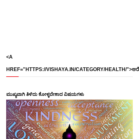
<A
HREF="HTTPS://VISHAYA.IN/CATEGORY/HEALTH/">ಆರೋ
ಮುಖ್ಯವಾಗಿ ತಿಳಿದು ಕೋಳ್ಳಬೇಕಾದ ವಿಷಯಗಳು