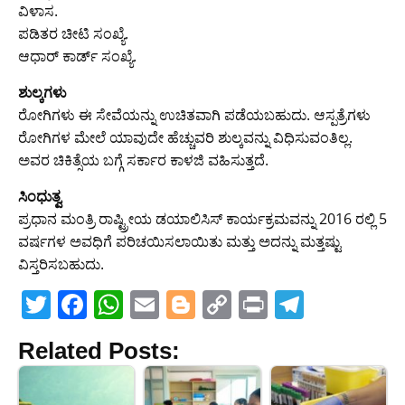
ವಿಳಾಸ.
ಪಡಿತರ ಚೀಟಿ ಸಂಖ್ಯೆ.
ಆಧಾರ್ ಕಾರ್ಡ್ ಸಂಖ್ಯೆ.
ಶುಲ್ಕಗಳು
ರೋಗಿಗಳು ಈ ಸೇವೆಯನ್ನು ಉಚಿತವಾಗಿ ಪಡೆಯಬಹುದು. ಆಸ್ಪತ್ರೆಗಳು
ರೋಗಿಗಳ ಮೇಲೆ ಯಾವುದೇ ಹೆಚ್ಚುವರಿ ಶುಲ್ಕವನ್ನು ವಿಧಿಸುವಂತಿಲ್ಲ.
ಅವರ ಚಿಕಿತ್ಸೆಯ ಬಗ್ಗೆ ಸರ್ಕಾರ ಕಾಳಜಿ ವಹಿಸುತ್ತದೆ.
ಸಿಂಧುತ್ವ
ಪ್ರಧಾನ ಮಂತ್ರಿ ರಾಷ್ಟ್ರೀಯ ಡಯಾಲಿಸಿಸ್ ಕಾರ್ಯಕ್ರಮವನ್ನು 2016 ರಲ್ಲಿ 5
ವರ್ಷಗಳ ಅವಧಿಗೆ ಪರಿಚಯಿಸಲಾಯಿತು ಮತ್ತು ಅದನ್ನು ಮತ್ತಷ್ಟು
ವಿಸ್ತರಿಸಬಹುದು.
T
F
W
E
Bl
C
Pr
T
w
a
h
m
o
o
in
el
Related Posts:
itt
c
at
ai
g
p
t
e
er
e
s
l
g
y
gr