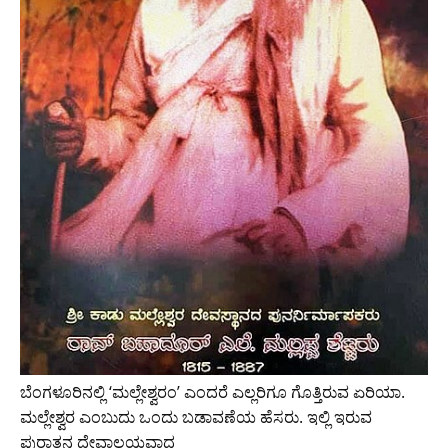
ಬೆಂಗಳೂರಿನಲ್ಲಿ ‘ಮಲ್ಲೇಶ್ವರಂ’ ಎಂದರೆ ಎಲ್ಲರಿಗೂ ಗೊತ್ತಿರುವ ಏರಿಯಾ.
ಮಲ್ಲೇಶ್ವರ ಎಂಬುದು ಒಂದು ಬಡಾವಣೆಯ ಹೆಸರು. ಇಲ್ಲಿ ಇರುವ
ಪುರಾತನ ದೇವಾಲಯವಾದ