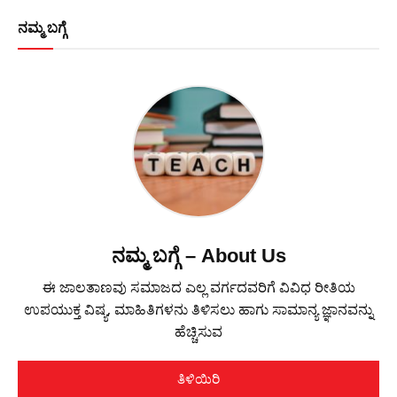
ನಮ್ಮ ಬಗ್ಗೆ
ನಮ್ಮ ಬಗ್ಗೆ – About Us
ಈ ಜಾಲತಾಣವು ಸಮಾಜದ ಎಲ್ಲ ವರ್ಗದವರಿಗೆ ವಿವಿಧ ರೀತಿಯ
ಉಪಯುಕ್ತ ವಿಷ್ಯ, ಮಾಹಿತಿಗಳನು ತಿಳಿಸಲು ಹಾಗು ಸಾಮಾನ್ಯ ಜ್ಞಾನವನ್ನು
ಹೆಚ್ಚಿಸುವ
ತಿಳಿಯಿರಿ