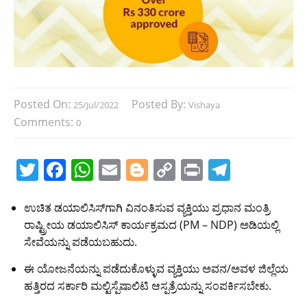
Posted On:
Posted By:
25/Jul/2022
Vishaya
Comments:
0
T
F
W
E
Bl
C
Pr
T
w
a
h
m
o
o
in
el
itt
c
at
ai
g
p
t
e
ಉಚಿತ ಡಯಾಲಿಸಿಸ್‌ಗಾಗಿ ವಿನಂತಿಸುವ ವ್ಯಕ್ತಿಯು ಪ್ರಧಾನ ಮಂತ್ರಿ
ರಾಷ್ಟ್ರೀಯ ಡಯಾಲಿಸಿಸ್ ಕಾರ್ಯಕ್ರಮದ (PM – NDP) ಅಡಿಯಲ್ಲಿ
er
e
s
l
g
y
gr
ಸೇವೆಯನ್ನು ಪಡೆಯಬಹುದು.
b
A
er
Li
a
ಈ ಯೋಜನೆಯನ್ನು ಪಡೆದುಕೊಳ್ಳುವ ವ್ಯಕ್ತಿಯು ಅವನ/ಅವಳ ಜಿಲ್ಲೆಯ
o
p
n
m
ಹತ್ತಿರದ ಸರ್ಕಾರಿ ಮಲ್ಟಿಸ್ಪೆಷಾಲಿಟಿ ಆಸ್ಪತ್ರೆಯನ್ನು ಸಂಪರ್ಕಿಸಬೇಕು.
o
p
k