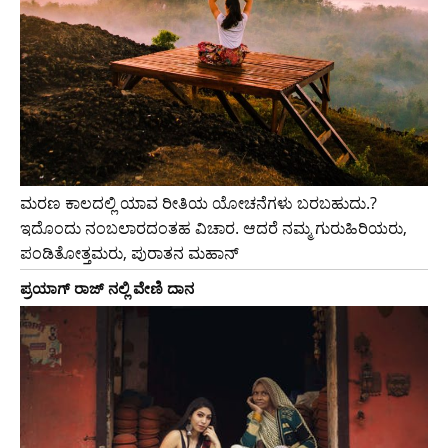
ಮರಣ ಕಾಲದಲ್ಲಿ ಯಾವ ರೀತಿಯ ಯೋಚನೆಗಳು ಬರಬಹುದು.?
ಇದೊಂದು ನಂಬಲಾರದಂತಹ ವಿಚಾರ. ಆದರೆ ನಮ್ಮ ಗುರುಹಿರಿಯರು,
ಪಂಡಿತೋತ್ತಮರು, ಪುರಾತನ ಮಹಾನ್
ಪ್ರಯಾಗ್ ರಾಜ್ ನಲ್ಲಿ ವೇಣಿ ದಾನ