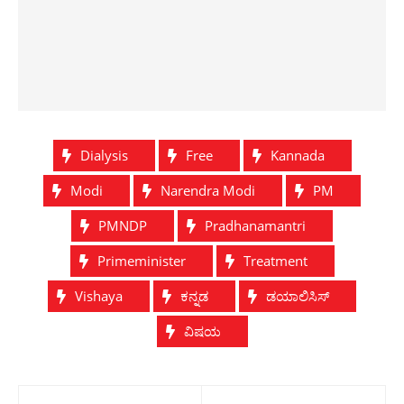
Dialysis
Free
Kannada
Modi
Narendra Modi
PM
PMNDP
Pradhanamantri
Primeminister
Treatment
Vishaya
ಕನ್ನಡ
ಡಯಾಲಿಸಿಸ್
ವಿಷಯ
Post