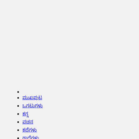
ಮುಖಪುಟ
ಒಗಟುಗಳು
ಕಗ್ಗ
ವಚನ
ಕಥೆಗಳು
ಗಾದೆಗಳು