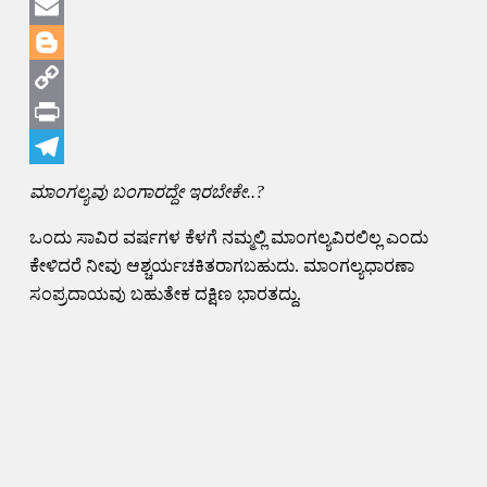
WhatsApp
Email
Blogger
Copy
Link
Print
Telegram
ಮಾಂಗಲ್ಯವು ಬಂಗಾರದ್ದೇ ಇರಬೇಕೇ..?
ಒಂದು ಸಾವಿರ ವರ್ಷಗಳ ಕೆಳಗೆ ನಮ್ಮಲ್ಲಿ ಮಾಂಗಲ್ಯವಿರಲಿಲ್ಲ ಎಂದು
ಕೇಳಿದರೆ ನೀವು ಆಶ್ಚರ್ಯಚಕಿತರಾಗಬಹುದು. ಮಾಂಗಲ್ಯಧಾರಣಾ
ಸಂಪ್ರದಾಯವು ಬಹುತೇಕ ದಕ್ಷಿಣ ಭಾರತದ್ದು.