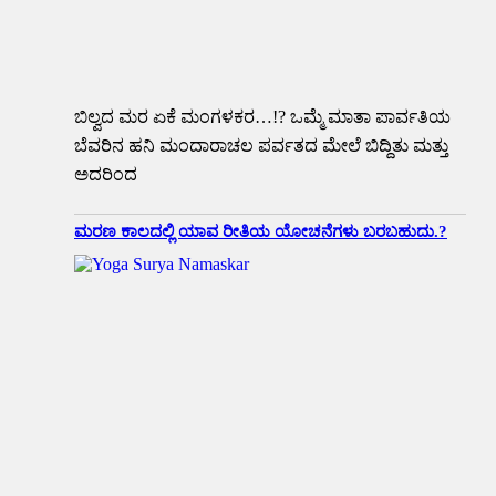
ಬಿಲ್ವದ ಮರ ಏಕೆ ಮಂಗಳಕರ…!? ಒಮ್ಮೆ ಮಾತಾ ಪಾರ್ವತಿಯ
ಬೆವರಿನ ಹನಿ ಮಂದಾರಾಚಲ ಪರ್ವತದ ಮೇಲೆ ಬಿದ್ದಿತು ಮತ್ತು
ಅದರಿಂದ
ಮರಣ ಕಾಲದಲ್ಲಿ ಯಾವ ರೀತಿಯ ಯೋಚನೆಗಳು ಬರಬಹುದು.?