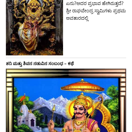
ಏನು?ಅದರ ಪ್ರಭಾವ ಹೇಗಿರುತ್ತದೆ?
ಶ್ರೀ ರಾಘವೇಂದ್ರ ಸ್ವಾಮಿಗಳು ಪ್ರಥಮ
ಅವತಾರದಲ್ಲಿ
ಶನಿ ಮತ್ತು ಶಿವನ ನಡುವಿನ ಸಂಬಂಧ – ಕಥೆ