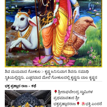
ಶಿವ ಮಯವಾದ ಗೋಕುಲ :- ಕೃಷ್ಣ ಜನಿಸುವಾಗ ಶಿವನು ಸಮಾಧಿ
ಸ್ಥಿತಿಯಲ್ಲಿದ್ದನು. ಎಚ್ಚರವಾದ ಮೇಲೆ ಗೋಕುಲದಲ್ಲಿ ಕೃಷ್ಣನು ಬಾಲ ಕೃಷ್ಣನ
ಭಕ್ತ ಪ್ರಹ್ಲಾದ ರಾಜ – ಕಥೆ
ಶ್ರೀರಾಘವೇಂದ್ರ ಸ್ವಾಮಿಗಳ
ಪ್ರಥಮಾವತಾರ ಶ್ರೀ
ಭಕ್ತಪ್ರಹ್ಲಾದರಾಜ
ಭಕ್ತಿ ಎಂದರೆ