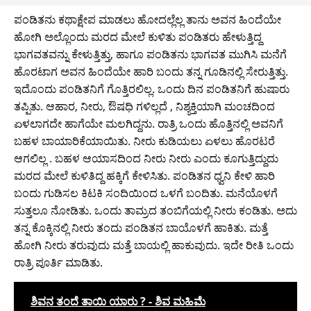
ಪಂಡಿತನು ಕಥಾಕ್ಷೇಪ ಮಾಡಲು ಹೋದಲ್ಲೆಲ್ಲ ತಾನು ಅವನ ಹಿಂದೆಯೇ
ಹೋಗಿ ಅಲ್ಲೊಂದು ಮರದ ಮೇಲೆ ಕುಳಿತು ಪಂಡಿತರು ಹೇಳುತ್ತಿದ್ದ
ಭಾಗವತವನ್ನು ಕೇಳುತ್ತಿತ್ತು, ಹಾಗೂ ಪಂಡಿತನು ಭಾಗವತ ಮುಗಿಸಿ ಮನೆಗೆ
ಹೊರಟಾಗ ಅವನ ಹಿಂದೆಯೇ ಹಾರಿ ಬಂದು ತನ್ನ ಗೂಡಿನಲ್ಲಿ ಸೇರುತ್ತಿತ್ತು.
ಇದೊಂದು ಪಂಡಿತನಿಗೆ ಗೊತ್ತಿರಲಿಲ್ಲ. ಒಂದು ದಿನ ಪಂಡಿತನಿಗೆ ಹುಷಾರು
ತಪ್ಪಿತು. ಆಹಾರ, ನೀರು, ಔಷಧಿ ಗಳಿಲ್ಲದೆ , ನಿಶ್ಯಕ್ತಿಯಾಗಿ ಮಂಚದಿಂದ
ಏಳಲಾಗದೇ ಹಾಗೆಯೇ ಮಲಗಿದ್ದನು. ರಾತ್ರಿ ಒಂದು ಹೊತ್ತಿನಲ್ಲಿ ಅವನಿಗೆ
ಬಹಳ ಬಾಯಾರಿಕೆಯಾಯಿತು. ನೀರು ಕುಡಿಯಲು ಏಳಲು ಹೊರಟರೆ
ಆಗಲಿಲ್ಲ . ಬಹಳ ಆಯಾಸದಿಂದ ನೀರು ನೀರು ಎಂದು ಕೂಗುತ್ತಿದ್ದುದು
ಮರದ ಮೇಲೆ ಕುಳಿತಿದ್ದ ಹಕ್ಕಿಗೆ ಕೇಳಿಸಿತು. ಪಂಡಿತನ ಧ್ವನಿ ಕೇಳಿ ಹಾರಿ
ಬಂದು ಗುಡಿಸಲ ಕಿಟಕಿ ಸಂದಿಯಿಂದ ಒಳಗೆ ಬಂದಿತು. ಮನೆಯೊಳಗೆ
ಸುತ್ತಲೂ ನೋಡಿತು. ಒಂದು ತಾಮ್ರದ ತಂಬಿಗೆಯಲ್ಲಿ ನೀರು ಕಂಡಿತು. ಅದು
ತನ್ನ ಕೊಕ್ಕಿನಲ್ಲಿ ನೀರು ತಂದು ಪಂಡಿತನ ಬಾಯೊಳಗೆ ಹಾಕಿತು. ಮತ್ತೆ
ಹೋಗಿ ನೀರು ತರುವುದು ಮತ್ತೆ ಬಾಯಲ್ಲಿ ಹಾಕುವುದು. ಇದೇ ರೀತಿ ಒಂದು
ರಾತ್ರಿ ಪೂರ್ತಿ ಮಾಡಿತು.
ಶಿವನ ತಂದೆ ತಾಯಿ ಯಾರು ? - ಶಿವ ಮಹಿಮೆ