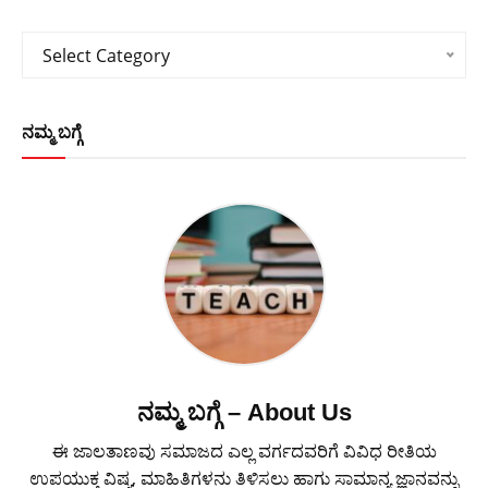
Categories
Select Category
ನಮ್ಮ ಬಗ್ಗೆ
ನಮ್ಮ ಬಗ್ಗೆ – About Us
ಈ ಜಾಲತಾಣವು ಸಮಾಜದ ಎಲ್ಲ ವರ್ಗದವರಿಗೆ ವಿವಿಧ ರೀತಿಯ
ಉಪಯುಕ್ತ ವಿಷ್ಯ, ಮಾಹಿತಿಗಳನು ತಿಳಿಸಲು ಹಾಗು ಸಾಮಾನ್ಯ ಜ್ಞಾನವನ್ನು