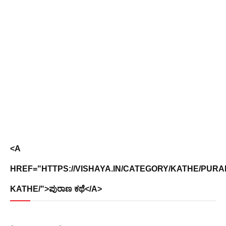
<A
HREF="HTTPS://VISHAYA.IN/CATEGORY/KATHE/PURA
KATHE/">ಪುರಾಣ ಕಥೆ</A>