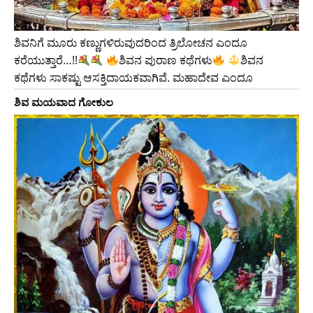
ಶಿವನಿಗೆ ಮೂರು ಕಣ್ಣುಗಳಿರುವುದರಿಂದ ತ್ರಿಲೋಚನ ಎಂದೂ
ಕರೆಯುತ್ತಾರೆ…!!
ಶಿವನ ಪುರಾಣ ಕಥೆಗಳು
ಶಿವನ
ಕಥೆಗಳು ಸಾಕಷ್ಟು ಆಸಕ್ತಿದಾಯಕವಾಗಿವೆ. ಮಹಾದೇವ ಎಂದೂ
ಶಿವ ಮಯವಾದ ಗೋಕುಲ