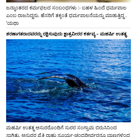
ಜನ್ಮಾಂತರದ ಕರ್ಮಫಲದ ಸಂಬಂಧಗಳು :- ಬಹಳ ಹಿಂದೆ ಧರ್ಮಪಾಲ
ಎಂಬ ರಾಜನಿದ್ದನು. ಹೆಸರಿಗೆ ತಕ್ಕಂತೆ ಧರ್ಮಪಾಲನೆಯನ್ನು ಮಾಡುತ್ತಿದ್ದ .
‘ಯಥಾ
ಶರಣಾಗತರಾದವರನ್ನು ರಕ್ಷಿಸುವುದು ಕ್ಷಾತ್ರವೀರರ ಕರ್ತವ್ಯ – ಮಹರ್ಷಿ ಉತತ್ಥ
ಮಹರ್ಷಿ ಉತತ್ಥ ಅಸುರರೊಂದಿಗೆ ಸುರರ ಸಂಗ್ರಾಮ ಬಿರುಸಿನಿಂದ
ಸಾಗಿತ್ತು. ಅಸುರರ ಪೈಕಿ ರಾಹು ಸೂರ್ಯ-ಚಂದ್ರರೀರ್ವರನ್ನೂ ಬಾಣಗಳಿಂದ