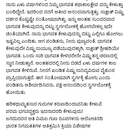
ನಾನು ಏಳು ವರ್ಷಗಳಿಂದ ನಿಮ್ಮ ಭಾಗವತ ಕಥಾಕಾಲಕ್ಷೇಪ ವನ್ನು ಕೇಳುತ್ತಾ
ಬಂದಿದ್ದೇನೆ. ಇದರಿಂದ ನನಗೆ ಅತೀವ ಆನಂದವಾಗುತ್ತಿತ್ತು. ಸಾಕ್ಷಾತ್ ವಿಷ್ಣು
ದರ್ಶನ ಕೊಟ್ಟಷ್ಟೇ ಸಂತೋಷವಾಗಿತ್ತು .ಇನ್ನು ಅಂತಹ ಸುಂದರವಾದ
ಭಾಗವತ ಕೇಳುವುದನ್ನು ಬಿಟ್ಟು ಸ್ವರ್ಗಲೋಕಕ್ಕೆ ಹೋಗಬೇಕಲ್ಲ ಇದೇ
ಚಿಂತೆಯಾಗಿದೆ. ನಾನು ಭಾಗವತ ಕೇಳುವುದನ್ನು ಬಿಟ್ಟು ಎಲ್ಲಿಗೂ ಹೋಗಲು
ಇಷ್ಟವಿಲ್ಲ ಎಂದಿತು. ಆಗ ಪಂಡಿತನು, ನೀನು ಪುಣ್ಯವಂತೆ. ಭಾಗವತ
ಕೇಳುವುದೇ ವಿಷ್ಣು ಸಾಯುಜ್ಯ ಪಡೆಯುವುದಕ್ಕಾಗಿ, ಸಾಕ್ಷಾತ್ ಶ್ರೀಹರಿಯೇ
ಭಾಗವತ. ಒಂದು ಸಾರಿ ಭಾಗವತ ಕೇಳಿದರೇನೇ ವಿಷ್ಣು ತನ್ನ ಚರಣದಲ್ಲಿ
ಸ್ಥಾನ ನೀಡುತ್ತಾನೆ. ಅಂತಹದರಲ್ಲಿ ನೀನು ಬಿಡದೆ ಏಳು ವರ್ಷಗಳ ಕಾಲ
ಭಾಗವತ ಕೇಳಿರುವೆ. ನೀನಗೆ ಖಂಡಿತ ವಿಷ್ಣು ಸಾನಿದ್ಯವಿರುವ ವೈಕುಂಠ
ಪ್ರಾಪ್ತಿಯಾಗುತ್ತದೆ. ಈಗ ಸಂತೋಷವಾಗಿ ಸ್ವರ್ಗಕ್ಕೆ ಹೋಗು ಎಂದು
ಪಂಡಿತನು ಆಶೀರ್ವದಿಸಿದನು. ಪಕ್ಷಿ ಆನಂದದಿಂದ ಸ್ವರ್ಗಲೋಕಕ್ಕೆ
ಹೋಯಿತು.
ಹರಿಕಥಾಮೃತಸಾರ ಗುರುಗಳ ಕರುಣದಿಂದಾಪನಿತು ಕೇಳುವೆ
ಪರಮ ಭಗವದ್ಭಕ್ತರು ಇದನಾದರದಿ ಕೇಳುವುದು!
ಜಗದುದರನ ಅತಿ ವಿಮಲ ಗುಣ ರೂಪಗಳನು ಆಲೋಚನದಿ
ಭಾರತ ನಿಗಮತತಿಗಳ ಅತಿಕ್ರಮಿಸಿ ಕ್ರಿಯಾ ವಿಶೇಷಗಳ