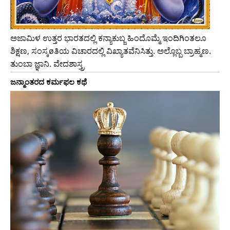
ಅಜಾಮಿಳ ಉತ್ತರ ಭಾರತದಲ್ಲಿ ಕನ್ಯಾಕುಬ್ಜ ಹಿಂದೊಮ್ಮೆ ಇಂದಿಗಿಂತಲೂ
ಶಿಕ್ಷಣ, ಸಂಸ್ಕøತಿಯ ವಿಚಾರದಲ್ಲಿ ವಿಖ್ಯಾತವೆನಿಸಿತ್ತು. ಅಲ್ಲೊಬ್ಬ ಬ್ರಾಹ್ಮಣ.
ತುಂಬಾ ಜ್ಞಾನಿ. ವೇದಶಾಸ್ತ್ರ
ಜನ್ಮಾಂತರದ ಕರ್ಮಫಲ ಕಥೆ