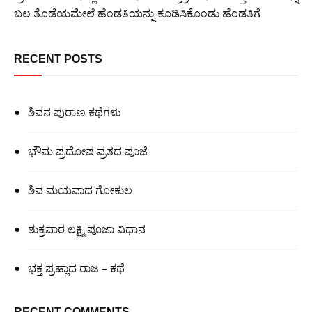
ಬಲ ತೊಡೆಯಮೇಲೆ ಹೆಂಡತಿಯನ್ನು ಕೂಡಿಸಿಕೊಂಡು ಹೆಂಡತಿಗೆ
RECENT POSTS
ಶಿವನ ಪುರಾಣ ಕಥೆಗಳು
ಭೌಮ ಪ್ರದೋಷ ವ್ರತದ ಪೂಜೆ
ಶಿವ ಮಯವಾದ ಗೋಕುಲ
ಶುಕ್ರವಾರ ಲಕ್ಷ್ಮಿ ಪೂಜಾ ವಿಧಾನ
ಭಕ್ತ ಪ್ರಹ್ಲಾದ ರಾಜ – ಕಥೆ
RECENT COMMENTS