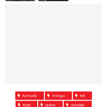
Kannada
Vishaya
ಕಥೆ
ಕನ್ನಡ
ಪುರಾಣ
ಭಾಗವತದ