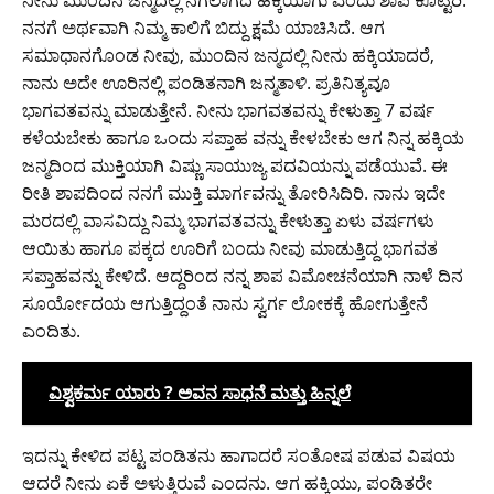
ನೀನು ಮುಂದಿನ ಜನ್ಮದಲ್ಲಿ ನಗಲಾಗದ ಹಕ್ಕಿಯಾಗು ಎಂದು ಶಾಪ ಕೊಟ್ಟಿರಿ.
ನನಗೆ ಅರ್ಥವಾಗಿ ನಿಮ್ಮ ಕಾಲಿಗೆ ಬಿದ್ದು ಕ್ಷಮೆ ಯಾಚಿಸಿದೆ. ಆಗ
ಸಮಾಧಾನಗೊಂಡ ನೀವು, ಮುಂದಿನ ಜನ್ಮದಲ್ಲಿ ನೀನು ಹಕ್ಕಿಯಾದರೆ,
ನಾನು ಅದೇ ಊರಿನಲ್ಲಿ ಪಂಡಿತನಾಗಿ ಜನ್ಮತಾಳಿ. ಪ್ರತಿನಿತ್ಯವೂ
ಭಾಗವತವನ್ನು ಮಾಡುತ್ತೇನೆ. ನೀನು ಭಾಗವತವನ್ನು ಕೇಳುತ್ತಾ 7 ವರ್ಷ
ಕಳೆಯಬೇಕು ಹಾಗೂ ಒಂದು ಸಪ್ತಾಹ ವನ್ನು ಕೇಳಬೇಕು ಆಗ ನಿನ್ನ ಹಕ್ಕಿಯ
ಜನ್ಮದಿಂದ ಮುಕ್ತಿಯಾಗಿ ವಿಷ್ಣು ಸಾಯುಜ್ಯ ಪದವಿಯನ್ನು ಪಡೆಯುವೆ. ಈ
ರೀತಿ ಶಾಪದಿಂದ ನನಗೆ ಮುಕ್ತಿ ಮಾರ್ಗವನ್ನು ತೋರಿಸಿದಿರಿ. ನಾನು ಇದೇ
ಮರದಲ್ಲಿ ವಾಸವಿದ್ದು ನಿಮ್ಮ ಭಾಗವತವನ್ನು ಕೇಳುತ್ತಾ ಏಳು ವರ್ಷಗಳು
ಆಯಿತು ಹಾಗೂ ಪಕ್ಕದ ಊರಿಗೆ ಬಂದು ನೀವು ಮಾಡುತ್ತಿದ್ದ ಭಾಗವತ
ಸಪ್ತಾಹವನ್ನು ಕೇಳಿದೆ. ಆದ್ದರಿಂದ ನನ್ನ ಶಾಪ ವಿಮೋಚನೆಯಾಗಿ ನಾಳೆ ದಿನ
ಸೂರ್ಯೋದಯ ಆಗುತ್ತಿದ್ದಂತೆ ನಾನು ಸ್ವರ್ಗ ಲೋಕಕ್ಕೆ ಹೋಗುತ್ತೇನೆ
ಎಂದಿತು.
ವಿಶ್ವಕರ್ಮ ಯಾರು ? ಅವನ ಸಾಧನೆ ಮತ್ತು ಹಿನ್ನಲೆ
ಇದನ್ನು ಕೇಳಿದ ಪಟ್ಟ ಪಂಡಿತನು ಹಾಗಾದರೆ ಸಂತೋಷ ಪಡುವ ವಿಷಯ
ಆದರೆ ನೀನು ಏಕೆ ಅಳುತ್ತಿರುವೆ ಎಂದನು. ಆಗ ಹಕ್ಕಿಯು, ಪಂಡಿತರೇ