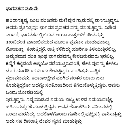
w
a
h
m
o
o
in
el
ಭಾಗವತದ ಮಹಿಮೆ
itt
c
at
ai
g
p
t
e
er
e
s
l
g
y
gr
ಹರಿದಾಸಕೃಷ್ಣ, ಎಂಬ ಪಂಡಿತನು ಮಣಿಪುರ ಗ್ರಾಮದಲ್ಲಿ ವಾಸಿಸುತ್ತಿದ್ದನು.
ಅವನು ಪ್ರತಿನಿತ್ಯವೂ ಭಾಗವತ ಪ್ರವಚನ ವನ್ನು ಮಾಡುತ್ತಿದ್ದನು. ವಿಶೇಷ
b
A
er
Li
a
ಎಂದರೆ, ಭಾಗವತದಲ್ಲಿ ಬರುವ ಆಯಾ ಪಾತ್ರಗಳಿಗೆ ಜೀವವನ್ನು
o
p
n
m
ತುಂಬಿದಂತೆ ಭಾವಾಭಿನಯದ ಮೂಲಕ ಪ್ರವಚನ ಮಾಡುವುದನ್ನು
o
p
k
ನೋಡುತ್ತಾ , ಕೇಳುತ್ತಿದ್ದರೆ, ರಾತ್ರಿ ಕಳೆದಿದ್ದು ಯಾರಿಗೂ ತಿಳಿಯುತ್ತಿರಲಿಲ್ಲ.
ಅಮೃತಪಾನ ದಂತ ಇಂಥ ಭಾಗವತವನ್ನು ಕೇಳದಿರುವವರು ಇರಲಿಲ್ಲ.
k
ಕಣ್ಣಿಗೆ ಕಟ್ಟಿದಂತೆ ಅಲ್ಲಿಯೇ ನಡೆಯುತ್ತಿರುವಂತೆ, ಹೇಳುವುದನ್ನು ಕೇಳಲು
ದೂರ ದೂರದಿಂದ ಬಂದು ಕೇಳುತ್ತಿದ್ದರು. ಪಂಡಿತನು ಸಾತ್ವಿಕ
ಸ್ವಭಾವದವನು, ಕಥಾಕಾಲಕ್ಷೇಪ ಮುಗಿದ ನಂತರ ಯಾರು ಏನು
ಕೊಡುತ್ತಿದ್ದರೋ ಅದನ್ನೇ ಸಂತೋಷದಿಂದ ತೆಗೆದುಕೊಳ್ಳುತ್ತಿದ್ದನು. ಅವನು
ಒಂದು ಜೋಪಡಿಯಲ್ಲಿ
ಇರುತ್ತಿದ್ದನು. ನಿದ್ದೆ ಮಾಡುವ ಸಮಯ ಬಿಟ್ಟು ಉಳಿದ ಸಮಯದಲ್ಲೆಲ್ಲ
ಹರಿನಾಮಸ್ಮರಣೆ ಮಾಡುತ್ತಿದ್ದನು. ಅವನ ಜೋಪಡಿಯ ಸಮೀಪದಲ್ಲಿ
ಒಂದು ಮರವಿದ್ದು, ಅದರೊಳಗೊಂದು ಗೂಡಿನಲ್ಲಿ ಪುಟ್ಟಹಕ್ಕಿ ವಾಸಿಸುತ್ತಿತ್ತು.
ಅದು ಸಹ ದಿನರಾತ್ರಿ ದೇವರ ಸ್ಮರಣೆ ಮಾಡುತ್ತಿತ್ತು.