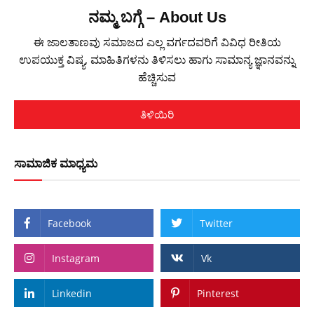
ನಮ್ಮ ಬಗ್ಗೆ – About Us
ಈ ಜಾಲತಾಣವು ಸಮಾಜದ ಎಲ್ಲ ವರ್ಗದವರಿಗೆ ವಿವಿಧ ರೀತಿಯ
ಉಪಯುಕ್ತ ವಿಷ್ಯ, ಮಾಹಿತಿಗಳನು ತಿಳಿಸಲು ಹಾಗು ಸಾಮಾನ್ಯ ಜ್ಞಾನವನ್ನು
ಹೆಚ್ಚಿಸುವ
ತಿಳಿಯಿರಿ
ಸಾಮಾಜಿಕ ಮಾಧ್ಯಮ
Facebook
Twitter
Instagram
Vk
Linkedin
Pinterest