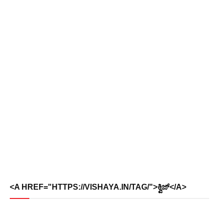
<A HREF="HTTPS://VISHAYA.IN/TAG/">ಕ್ವಿಜ್</A>