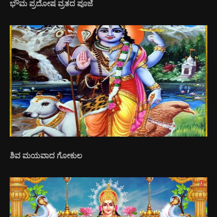
ಭೌಮ ಪ್ರದೋಷ ವ್ರತದ ಪೂಜೆ
ಶಿವ ಮಯವಾದ ಗೋಕುಲ