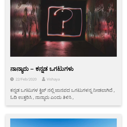
ನಾನ್ಯಾರು – ಕನ್ನಡ ಒಗಟುಗಳು
22/Feb/2020
Vishaya
ಕನ್ನಡ ಒಗಟುಗಳ ಕ್ವಿಜ್ ನಲ್ಲಿ ಜಾನಪದ ಒಗಟುಗಳನ್ನ ನೀಡಲಾಗಿದೆ ,
ಓದಿ ಉತ್ತರಿಸಿ , ನಾನ್ಯಾರು ಎಂದು ತಿಳಿಸಿ ,