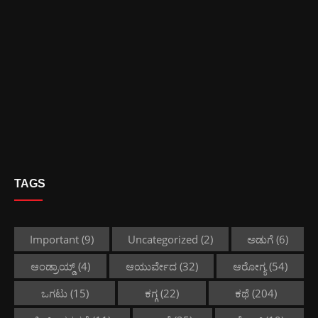
TAGS
Important
(9)
Uncategorized
(2)
ಅಡುಗೆ
(6)
ಆಂಡ್ರಾಯ್ಡ್
(4)
ಆಯುರ್ವೇದ
(32)
ಆರೋಗ್ಯ
(54)
ಒಗಟು
(15)
ಕಗ್ಗ
(22)
ಕಥೆ
(204)