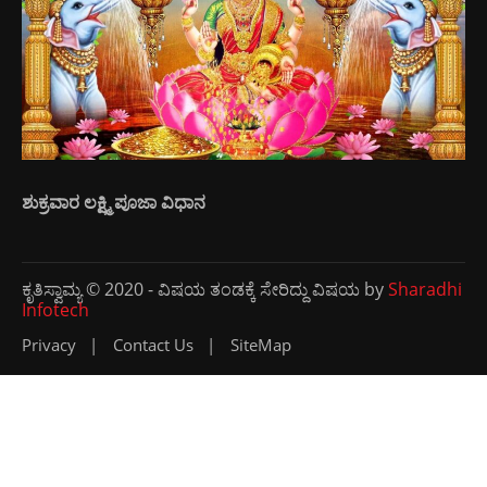
ಶುಕ್ರವಾರ ಲಕ್ಷ್ಮಿ ಪೂಜಾ ವಿಧಾನ
ಕೃತಿಸ್ವಾಮ್ಯ © 2020 - ವಿಷಯ ತಂಡಕ್ಕೆ ಸೇರಿದ್ದು ವಿಷಯ by
Sharadhi
Infotech
Privacy
Contact Us
SiteMap