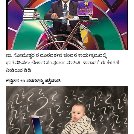
ನಾ. ಸೋಮೇಶ್ವರ ರ ದೂರದರ್ಶನ ಚಂದನ ಕಾರ್ಯಕ್ರಮದಲ್ಲಿ
ಭಾಗವಹಿಸಲು ಬೇಕಾದ ಸಂಪೂರ್ಣ ಮಾಹಿತಿ. ಹಾಗಾದರೆ ಈ ಕೆಳಗಡೆ
ನೀಡಿರುವ ಡಿಡಿ
ಕನ್ನಡದ ೨೦ ಪದಗಳನ್ನು ಪತ್ತೆಮಾಡಿ