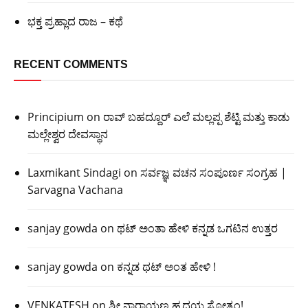
ಭಕ್ತ ಪ್ರಹ್ಲಾದ ರಾಜ – ಕಥೆ
RECENT COMMENTS
Principium
on
ರಾವ್ ಬಹದ್ದೂರ್ ಎಲೆ ಮಲ್ಲಪ್ಪ ಶೆಟ್ಟಿ ಮತ್ತು ಕಾಡು
ಮಲ್ಲೇಶ್ವರ ದೇವಸ್ಥಾನ
Laxmikant Sindagi
on
ಸರ್ವಜ್ಞ ವಚನ ಸಂಪೂರ್ಣ ಸಂಗ್ರಹ |
Sarvagna Vachana
sanjay gowda
on
ಥಟ್ ಅಂತಾ ಹೇಳಿ ಕನ್ನಡ ಒಗಟಿನ ಉತ್ತರ
sanjay gowda
on
ಕನ್ನಡ ಥಟ್ ಅಂತ ಹೇಳಿ !
VENKATESH
on
ಶ್ರೀ ನಾರಾಯಣ ಹೃದಯ ಸ್ತೋತ್ರಂ!