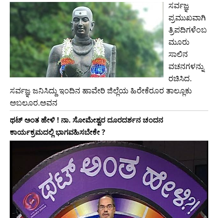
ಸರ್ವಜ್ಞ
ಪ್ರಮುಖವಾಗಿ
ತ್ರಿಪದಿಗಳೆಂಬ
ಮೂರು
ಸಾಲಿನ
ವಚನಗಳನ್ನು
ರಚಿಸಿದ.
ಸರ್ವಜ್ಞ ಜನಿಸಿದ್ದು ಇಂದಿನ ಹಾವೇರಿ ಜಿಲ್ಲೆಯ ಹಿರೇಕೆರೂರ ತಾಲ್ಲೂಕು
ಅಬಲೂರ.ಅವನ
ಥಟ್ ಅಂತ ಹೇಳಿ ! ನಾ. ಸೋಮೇಶ್ವರ ದೂರದರ್ಶನ ಚಂದನ
ಕಾರ್ಯಕ್ರಮದಲ್ಲಿ ಭಾಗವಹಿಸಬೇಕೇ ?