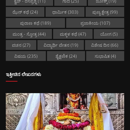
ಕ್ವಿಜ್ - ರಸಪ್ರಶ್ನೆ
(11)
ಗಾದೆ
(25)
ಜೋಕ್ಸ್
(19)
ಝೆನ್ ಕಥೆ
(24)
ಧಾರ್ಮಿಕ
(303)
ಪುಣ್ಯ ಕ್ಷೇತ್ರ
(99)
ಪುರಾಣ ಕಥೆ
(189)
ಪ್ರಜಾಕೀಯ
(107)
ಮಂತ್ರ - ಸ್ತೋತ್ರ
(44)
ಮಕ್ಕಳ ಕಥೆ
(47)
ಯೋಗ
(5)
ವಚನ
(27)
ವಿದ್ಯಾರ್ಥಿ ವೇತನ
(19)
ವಿಶೇಷ ದಿನ
(66)
ವಿಷಯ
(235)
ಶೈಕ್ಷಣಿಕ
(24)
ಸುಭಾಷಿತ
(4)
ಇತ್ತೀಚಿನ ಲೇಖನಗಳು