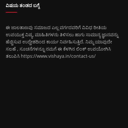
ವಿಷಯ ತಂಡದ ಬಗ್ಗೆ
ಈ ಜಾಲತಾಣವು ಸಮಾಜದ ಎಲ್ಲ ವರ್ಗದವರಿಗೆ ವಿವಿಧ ರೀತಿಯ
ಉಪಯುಕ್ತ ವಿಷ್ಯ, ಮಾಹಿತಿಗಳನು ತಿಳಿಸಲು ಹಾಗು ಸಾಮಾನ್ಯ ಜ್ಞಾನವನ್ನು
ಹೆಚ್ಚಿಸುವ ಉದ್ದೇಶದಿಂದ ಕಾರ್ಯ ನಿರ್ವಹಿಸುತ್ತಿದೆ. ನಿಮ್ಮ ಯಾವುದೇ
ಸಲಹೆ , ಸೂಚನೆಗಳನ್ನೂ ನಮಗೆ ಈ ಕೆಳಗಿನ ಲಿಂಕ್ ಉಪಯೋಗಿಸಿ
ತಲುಪಿಸಿ
https://www.vishaya.in/contact-us/