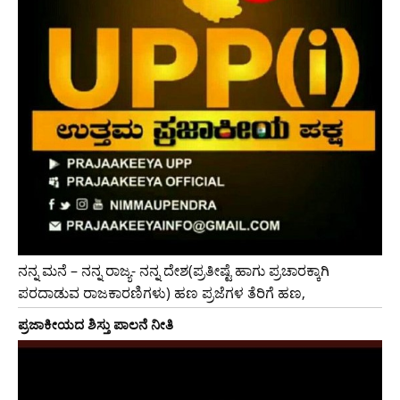
ನನ್ನ ಮನೆ – ನನ್ನ ರಾಜ್ಯ- ನನ್ನ ದೇಶ(ಪ್ರತೀಷ್ಟೆ ಹಾಗು ಪ್ರಚಾರಕ್ಕಾಗಿ
ಪರದಾಡುವ ರಾಜಕಾರಣಿಗಳು) ಹಣ ಪ್ರಜೆಗಳ ತೆರಿಗೆ ಹಣ,
ಪ್ರಜಾಕೀಯದ ಶಿಸ್ತು ಪಾಲನೆ ನೀತಿ