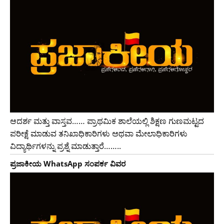
ಆದರ್ಶ ಮತ್ತು ವಾಸ್ತವ…… ಪ್ರಾಥಮಿಕ ಶಾಲೆಯಲ್ಲಿ ಶಿಕ್ಷಣ ಗುಣಮಟ್ಟದ
ಪರೀಕ್ಷೆ ಮಾಡುವ ತನಿಖಾಧಿಕಾರಿಗಳು ಅಥವಾ ಮೇಲಾಧಿಕಾರಿಗಳು
ವಿದ್ಯಾರ್ಥಿಗಳನ್ನು ಪ್ರಶ್ನೆ ಮಾಡುತ್ತಾರೆ……..
ಪ್ರಜಾಕೀಯ WhatsApp ಸಂಪರ್ಕ ವಿವರ