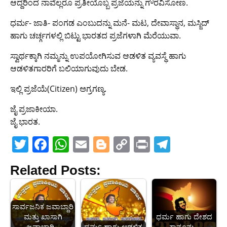
ಆದ್ದರಿಂದ ನಾವೆಲ್ಲರೂ ಪ್ರತೀಯೊಬ್ಬ ಪ್ರಜೆಯನ್ನು ಗೌರವಿಸೋಣ.
ಧರ್ಮ- ಜಾತಿ- ಪಂಗಡ ಎಂಬುದನ್ನು ಮನೆ- ಮಟ, ದೇವಾಸ್ಥಾನ, ಮಸ್ಜಿದ್
ಹಾಗು ಚರ್ಚ್ಗಗಳಲ್ಲಿ ಬಿಟ್ಟು ಭಾರತದ ಪ್ರಜೆಗಳಾಗಿ ಮೆರೆಯುವಾ.
ಸ್ವಾರ್ಥಕ್ಕಾಗಿ ನಮ್ಮನ್ನು ಉಪಯೋಗಿಸುವ ಆಡಳಿತ ವ್ಯವಸ್ಥೆ ಹಾಗು
ಆಡಳಿತಗಾರರಿಗೆ ಬಲಿಯಾಗುವುದು ಬೇಡ.
ಇಲ್ಲಿ ಪ್ರಜೆಯೆ(Citizen) ಅಗ್ರಗಣ್ಯ.
ಜೈ ಪ್ರಜಾಕೀಯಾ.
ಜೈ ಭಾರತ.
T
F
W
E
Bl
C
Pr
T
w
a
h
m
o
o
in
el
Related Posts:
itt
c
at
ai
g
p
t
e
er
e
s
l
g
y
gr
b
A
er
Li
a
ಸಾರ್ವಜನಿಕ ಜವಾಬ್ದಾರಿ
ಮತ್ತು ಖಾಸಾಗಿ
ಧರ್ಮ ಹಾಗು ದೇಶದ
o
p
n
m
ಜವಾಬ್ದಾರಿ -
ಧರ್ಮ ಹಾಗು ಆಡಳಿತ
ಕಾನೂನು -