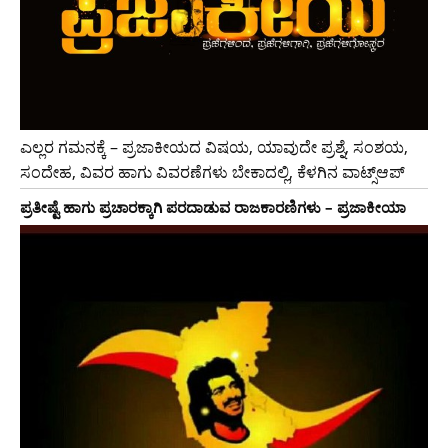
ಎಲ್ಲರ ಗಮನಕ್ಕೆ – ಪ್ರಜಾಕೀಯದ ವಿಷಯ, ಯಾವುದೇ ಪ್ರಶ್ನೆ, ಸಂಶಯ,
ಸಂದೇಹ, ವಿವರ ಹಾಗು ವಿವರಣೆಗಳು ಬೇಕಾದಲ್ಲಿ, ಕೆಳಗಿನ ವಾಟ್ಸ್ಆಪ್
ಪ್ರತೀಷ್ಟೆ ಹಾಗು ಪ್ರಚಾರಕ್ಕಾಗಿ ಪರದಾಡುವ ರಾಜಕಾರಣಿಗಳು – ಪ್ರಜಾಕೀಯಾ