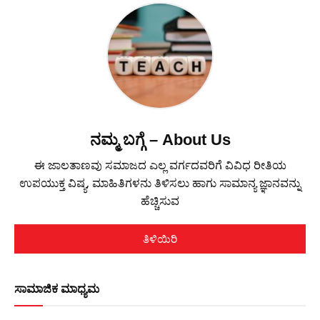
ನಮ್ಮ ಬಗ್ಗೆ – About Us
ಈ ಜಾಲತಾಣವು ಸಮಾಜದ ಎಲ್ಲ ವರ್ಗದವರಿಗೆ ವಿವಿಧ ರೀತಿಯ
ಉಪಯುಕ್ತ ವಿಷ್ಯ, ಮಾಹಿತಿಗಳನು ತಿಳಿಸಲು ಹಾಗು ಸಾಮಾನ್ಯ ಜ್ಞಾನವನ್ನು
ಹೆಚ್ಚಿಸುವ
ತಿಳಿಯಿರಿ
ಸಾಮಾಜಿಕ ಮಾಧ್ಯಮ