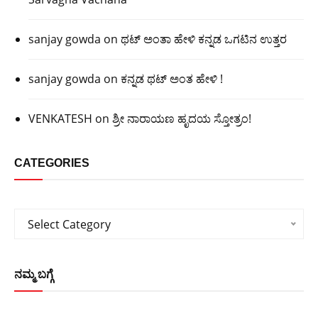
sanjay gowda
on
ಥಟ್ ಅಂತಾ ಹೇಳಿ ಕನ್ನಡ ಒಗಟಿನ ಉತ್ತರ
sanjay gowda
on
ಕನ್ನಡ ಥಟ್ ಅಂತ ಹೇಳಿ !
VENKATESH
on
ಶ್ರೀ ನಾರಾಯಣ ಹೃದಯ ಸ್ತೋತ್ರಂ!
CATEGORIES
Categories
Select Category
ನಮ್ಮ ಬಗ್ಗೆ