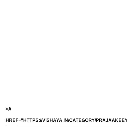
<A
HREF="HTTPS://VISHAYA.IN/CATEGORY/PRAJAAKEEYA