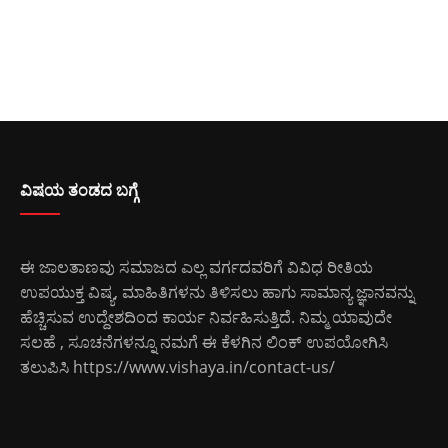
ವಿಷಯ ತಂಡದ ಬಗ್ಗೆ
ಈ ಜಾಲತಾಣವು ಸಮಾಜದ ಎಲ್ಲ ವರ್ಗದವರಿಗೆ ವಿವಿಧ ರೀತಿಯ
ಉಪಯುಕ್ತ ವಿಷ್ಯ, ಮಾಹಿತಿಗಳನು ತಿಳಿಸಲು ಹಾಗು ಸಾಮಾನ್ಯ ಜ್ಞಾನವನ್ನು
ಹೆಚ್ಚಿಸುವ ಉದ್ದೇಶದಿಂದ ಕಾರ್ಯ ನಿರ್ವಹಿಸುತ್ತಿದೆ. ನಿಮ್ಮ ಯಾವುದೇ
ಸಲಹೆ , ಸೂಚನೆಗಳನ್ನೂ ನಮಗೆ ಈ ಕೆಳಗಿನ ಲಿಂಕ್ ಉಪಯೋಗಿಸಿ
ತಲುಪಿಸಿ
https://www.vishaya.in/contact-us/