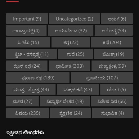
Important
(9)
Uncategorized
(2)
ಅಡುಗೆ
(6)
ಆಂಡ್ರಾಯ್ಡ್
(4)
ಆಯುರ್ವೇದ
(32)
ಆರೋಗ್ಯ
(54)
ಒಗಟು
(15)
ಕಗ್ಗ
(22)
ಕಥೆ
(204)
ಕ್ವಿಜ್ - ರಸಪ್ರಶ್ನೆ
(11)
ಗಾದೆ
(25)
ಜೋಕ್ಸ್
(19)
ಝೆನ್ ಕಥೆ
(24)
ಧಾರ್ಮಿಕ
(303)
ಪುಣ್ಯ ಕ್ಷೇತ್ರ
(99)
ಪುರಾಣ ಕಥೆ
(189)
ಪ್ರಜಾಕೀಯ
(107)
ಮಂತ್ರ - ಸ್ತೋತ್ರ
(44)
ಮಕ್ಕಳ ಕಥೆ
(47)
ಯೋಗ
(5)
ವಚನ
(27)
ವಿದ್ಯಾರ್ಥಿ ವೇತನ
(19)
ವಿಶೇಷ ದಿನ
(66)
ವಿಷಯ
(235)
ಶೈಕ್ಷಣಿಕ
(24)
ಸುಭಾಷಿತ
(4)
ಇತ್ತೀಚಿನ ಲೇಖನಗಳು