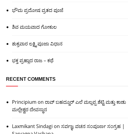
ಭೌಮ ಪ್ರದೋಷ ವ್ರತದ ಪೂಜೆ
ಶಿವ ಮಯವಾದ ಗೋಕುಲ
ಶುಕ್ರವಾರ ಲಕ್ಷ್ಮಿ ಪೂಜಾ ವಿಧಾನ
ಭಕ್ತ ಪ್ರಹ್ಲಾದ ರಾಜ – ಕಥೆ
RECENT COMMENTS
Principium
on
ರಾವ್ ಬಹದ್ದೂರ್ ಎಲೆ ಮಲ್ಲಪ್ಪ ಶೆಟ್ಟಿ ಮತ್ತು ಕಾಡು
ಮಲ್ಲೇಶ್ವರ ದೇವಸ್ಥಾನ
Laxmikant Sindagi
on
ಸರ್ವಜ್ಞ ವಚನ ಸಂಪೂರ್ಣ ಸಂಗ್ರಹ |
Sarvagna Vachana