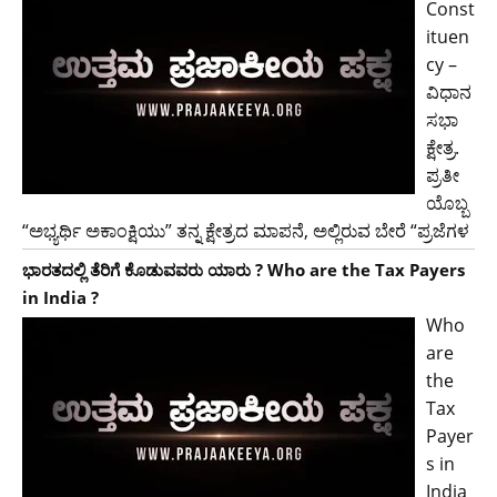
Const
ituen
cy –
ವಿಧಾನ
ಸಭಾ
ಕ್ಷೇತ್ರ.
ಪ್ರತೀ
ಯೊಬ್ಬ
“ಅಭ್ಯರ್ಥಿ ಅಕಾಂಕ್ಷಿಯು” ತನ್ನ ಕ್ಷೇತ್ರದ ಮಾಪನೆ, ಅಲ್ಲಿರುವ ಬೇರೆ “ಪ್ರಜೆಗಳ
ಭಾರತದಲ್ಲಿ ತೆರಿಗೆ ಕೊಡುವವರು ಯಾರು ? Who are the Tax Payers
in India ?
Who
are
the
Tax
Payer
s in
India