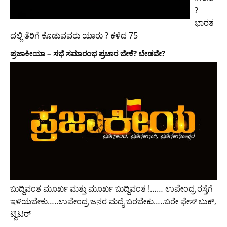
?
ಭಾರತ
ದಲ್ಲಿ ತೆರಿಗೆ ಕೊಡುವವರು ಯಾರು ? ಕಳೆದ 75
ಪ್ರಜಾಕೀಯಾ – ಸಭೆ ಸಮಾರಂಭ ಪ್ರಚಾರ ಬೇಕೆ? ಬೇಡವೇ?
ಬುದ್ದಿವಂತ ಮೂರ್ಖ ಮತ್ತು ಮೂರ್ಖ ಬುದ್ದಿವಂತ !…… ಉಪೇಂದ್ರ ರಸ್ತೆಗೆ
ಇಳಿಯಬೇಕು…..ಉಪೇಂದ್ರ ಜನರ ಮದ್ಯೆ ಬರಬೇಕು…..ಬರೇ ಫೇಸ್ ಬುಕ್,
ಟ್ವಿಟರ್