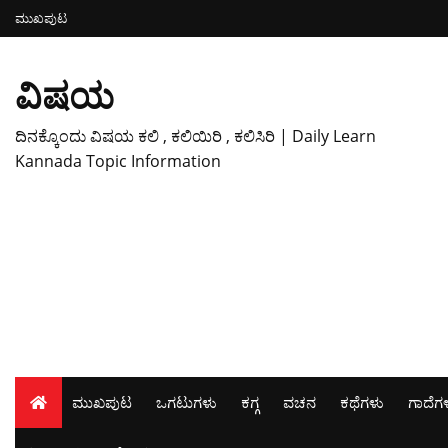
ಮುಖಪುಟ
ವಿಷಯ
ದಿನಕ್ಕೊಂದು ವಿಷಯ ಕಲಿ , ಕಲಿಯಿರಿ , ಕಲಿಸಿರಿ | Daily Learn
Kannada Topic Information
ಮುಖಪುಟ
ಒಗಟುಗಳು
ಕಗ್ಗ
ವಚನ
ಕಥೆಗಳು
ಗಾದೆಗ