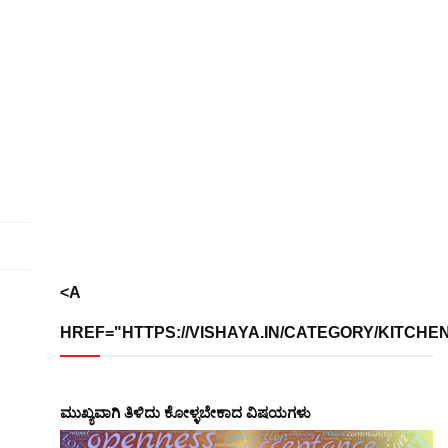
<A
HREF="HTTPS://VISHAYA.IN/CATEGORY/KITCHEN/
ಮುಖ್ಯವಾಗಿ ತಿಳಿದು ಕೋಳ್ಳಬೇಕಾದ ವಿಷಯಗಳು