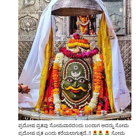
ಪ್ರದೋಷ ವ್ರತವು ಸೋಮವಾರದಂದು ಬಂದಾಗ ಅದನ್ನು ಸೋಮ
ಪ್ರದೋಷ ವ್ರತ ಎಂದು ಕರೆಯಲಾಗುತ್ತದೆ..!!
ಸೋಮ