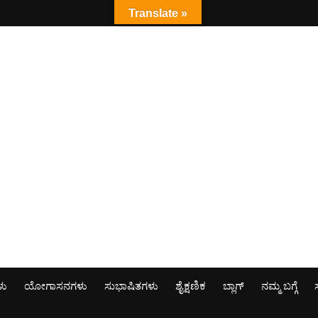
Translate »
ಳು
ಯೋಗಾಸನಗಳು
ಸುಭಾಷಿತಗಳು
ಶೈಕ್ಷಣಿಕ
ಬ್ಲಾಗ್
ನಮ್ಮ ಬಗ್ಗೆ