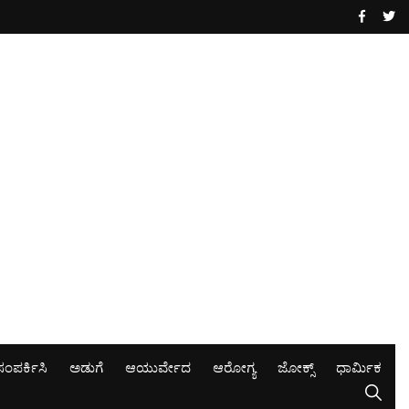
ಸಂಪರ್ಕಿಸಿ
ಅಡುಗೆ
ಆಯುರ್ವೇದ
ಆರೋಗ್ಯ
ಜೋಕ್ಸ್
ಧಾರ್ಮಿಕ