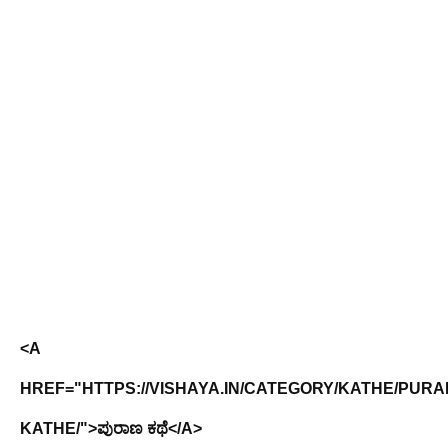
<A
HREF="HTTPS://VISHAYA.IN/CATEGORY/KATHE/PURA
KATHE/">ಪುರಾಣ ಕಥೆ</A>