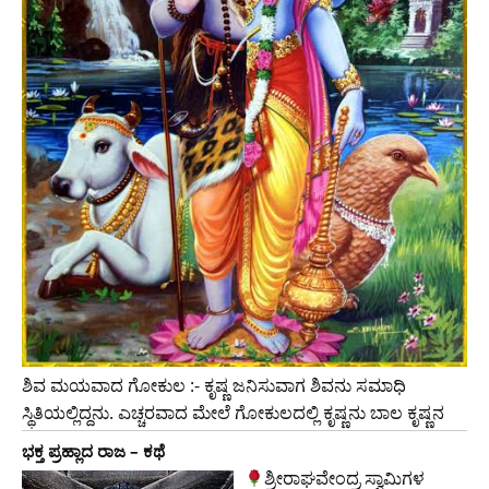
ಶಿವ ಮಯವಾದ ಗೋಕುಲ :- ಕೃಷ್ಣ ಜನಿಸುವಾಗ ಶಿವನು ಸಮಾಧಿ
ಸ್ಥಿತಿಯಲ್ಲಿದ್ದನು. ಎಚ್ಚರವಾದ ಮೇಲೆ ಗೋಕುಲದಲ್ಲಿ ಕೃಷ್ಣನು ಬಾಲ ಕೃಷ್ಣನ
ಭಕ್ತ ಪ್ರಹ್ಲಾದ ರಾಜ – ಕಥೆ
ಶ್ರೀರಾಘವೇಂದ್ರ ಸ್ವಾಮಿಗಳ