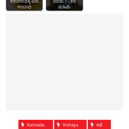
ಕೆದಾರನಾಥಕ್ಕೆ ಏನು
ಯಾರು ? - ಶಿವ
ಸಂಬಂಧ
ಮಹಿಮೆ
Kannada
Vishaya
ಕಥೆ