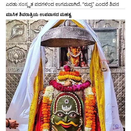
ಎರಡು ಸಂಸ್ಕೃತ ಪದಗಳಿಂದ ಉಗಮವಾಗಿದೆ. “ರುದ್ರ” ಎಂದರೆ ಶಿವನ
ಮಾಸಿಕ ಶಿವರಾತ್ರಿಯ ಉಪವಾಸದ ಮಹತ್ವ