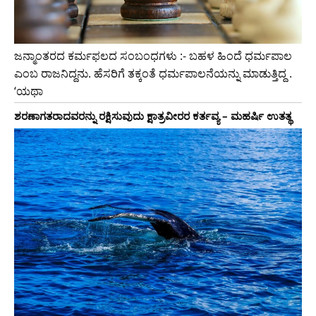
ಜನ್ಮಾಂತರದ ಕರ್ಮಫಲದ ಸಂಬಂಧಗಳು :- ಬಹಳ ಹಿಂದೆ ಧರ್ಮಪಾಲ
ಎಂಬ ರಾಜನಿದ್ದನು. ಹೆಸರಿಗೆ ತಕ್ಕಂತೆ ಧರ್ಮಪಾಲನೆಯನ್ನು ಮಾಡುತ್ತಿದ್ದ .
‘ಯಥಾ
ಶರಣಾಗತರಾದವರನ್ನು ರಕ್ಷಿಸುವುದು ಕ್ಷಾತ್ರವೀರರ ಕರ್ತವ್ಯ – ಮಹರ್ಷಿ ಉತತ್ಥ