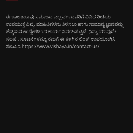
ಈ ಜಾಲತಾಣವು ಸಮಾಜದ ಎಲ್ಲ ವರ್ಗದವರಿಗೆ ವಿವಿಧ ರೀತಿಯ
ಉಪಯುಕ್ತ ವಿಷ್ಯ, ಮಾಹಿತಿಗಳನು ತಿಳಿಸಲು ಹಾಗು ಸಾಮಾನ್ಯ ಜ್ಞಾನವನ್ನು
ಹೆಚ್ಚಿಸುವ ಉದ್ದೇಶದಿಂದ ಕಾರ್ಯ ನಿರ್ವಹಿಸುತ್ತಿದೆ. ನಿಮ್ಮ ಯಾವುದೇ
ಸಲಹೆ , ಸೂಚನೆಗಳನ್ನೂ ನಮಗೆ ಈ ಕೆಳಗಿನ ಲಿಂಕ್ ಉಪಯೋಗಿಸಿ
ತಲುಪಿಸಿ
https://www.vishaya.in/contact-us/