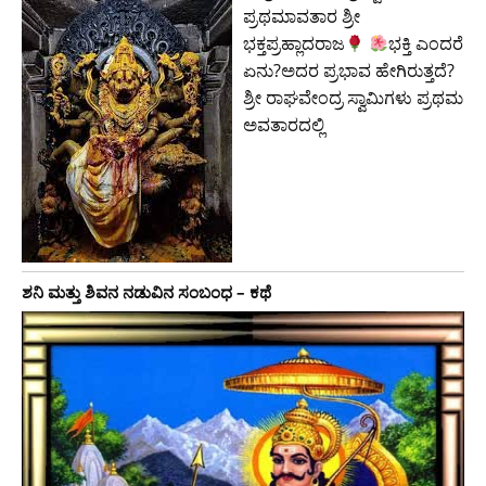
ಪ್ರಥಮಾವತಾರ ಶ್ರೀ
ಭಕ್ತಪ್ರಹ್ಲಾದರಾಜ
ಭಕ್ತಿ ಎಂದರೆ
ಏನು?ಅದರ ಪ್ರಭಾವ ಹೇಗಿರುತ್ತದೆ?
ಶ್ರೀ ರಾಘವೇಂದ್ರ ಸ್ವಾಮಿಗಳು ಪ್ರಥಮ
ಅವತಾರದಲ್ಲಿ
ಶನಿ ಮತ್ತು ಶಿವನ ನಡುವಿನ ಸಂಬಂಧ – ಕಥೆ