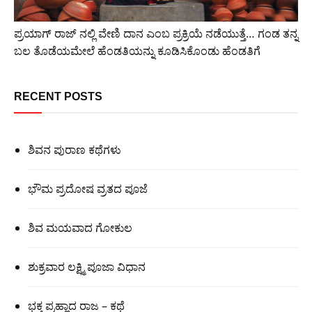
ಪ್ರಯಾಗ್ ರಾಜ್ ನಲ್ಲಿ ವೇಣಿ ದಾನ ಎಂಬ ಪ್ರಕ್ರಿಯೆ ನಡೆಯುತ್ತೆ… ಗಂಡ ತನ್ನ
ಬಲ ತೊಡೆಯಮೇಲೆ ಹೆಂಡತಿಯನ್ನು ಕೂಡಿಸಿಕೊಂಡು ಹೆಂಡತಿಗೆ
RECENT POSTS
ಶಿವನ ಪುರಾಣ ಕಥೆಗಳು
ಭೌಮ ಪ್ರದೋಷ ವ್ರತದ ಪೂಜೆ
ಶಿವ ಮಯವಾದ ಗೋಕುಲ
ಶುಕ್ರವಾರ ಲಕ್ಷ್ಮಿ ಪೂಜಾ ವಿಧಾನ
ಭಕ್ತ ಪ್ರಹ್ಲಾದ ರಾಜ – ಕಥೆ