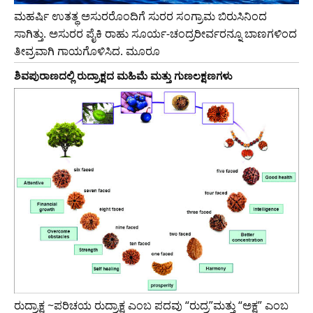
ಮಹರ್ಷಿ ಉತತ್ಥ ಅಸುರರೊಂದಿಗೆ ಸುರರ ಸಂಗ್ರಾಮ ಬಿರುಸಿನಿಂದ
ಸಾಗಿತ್ತು. ಅಸುರರ ಪೈಕಿ ರಾಹು ಸೂರ್ಯ-ಚಂದ್ರರೀರ್ವರನ್ನೂ ಬಾಣಗಳಿಂದ
ತೀವ್ರವಾಗಿ ಗಾಯಗೊಳಿಸಿದ. ಮೂರೂ
ಶಿವಪುರಾಣದಲ್ಲಿ ರುದ್ರಾಕ್ಷದ ಮಹಿಮೆ ಮತ್ತು ಗುಣಲಕ್ಷಣಗಳು
ರುದ್ರಾಕ್ಷ ~ಪರಿಚಯ ರುದ್ರಾಕ್ಷ ಎಂಬ ಪದವು “ರುದ್ರ”ಮತ್ತು “ಅಕ್ಷ” ಎಂಬ