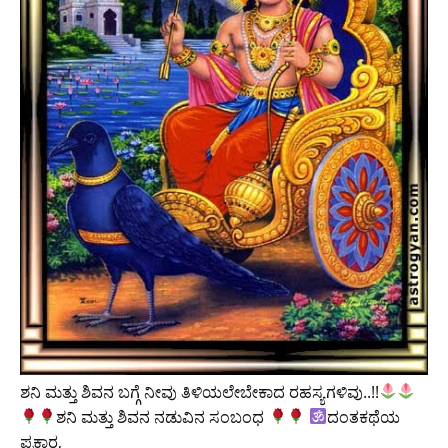
ಶನಿ ಮತ್ತು ಶಿವನ ಬಗ್ಗೆ ನೀವು ತಿಳಿಯಲೇಬೇಕಾದ ರಹಸ್ಯಗಳಿವು..!!
ಶನಿ ಮತ್ತು ಶಿವನ ನಡುವಿನ ಸಂಬಂಧ
ದಂತಕಥೆಯ
ಪ್ರಕಾರ,