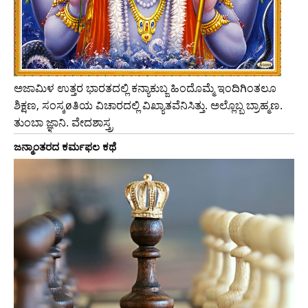
ಅಜಾಮಿಳ ಉತ್ತರ ಭಾರತದಲ್ಲಿ ಕನ್ಯಾಕುಬ್ಜ ಹಿಂದೊಮ್ಮೆ ಇಂದಿಗಿಂತಲೂ
ಶಿಕ್ಷಣ, ಸಂಸ್ಕøತಿಯ ವಿಚಾರದಲ್ಲಿ ವಿಖ್ಯಾತವೆನಿಸಿತ್ತು. ಅಲ್ಲೊಬ್ಬ ಬ್ರಾಹ್ಮಣ.
ತುಂಬಾ ಜ್ಞಾನಿ. ವೇದಶಾಸ್ತ್ರ
ಜನ್ಮಾಂತರದ ಕರ್ಮಫಲ ಕಥೆ