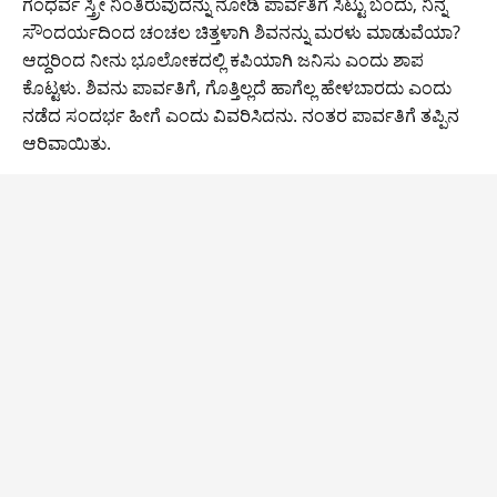
ಗಂಧರ್ವ ಸ್ತ್ರೀ ನಿಂತಿರುವುದನ್ನು ನೋಡಿ ಪಾರ್ವತಿಗೆ ಸಿಟ್ಟು ಬಂದು, ನಿನ್ನ
ಸೌಂದರ್ಯದಿಂದ ಚಂಚಲ ಚಿತ್ತಳಾಗಿ ಶಿವನನ್ನು ಮರಳು ಮಾಡುವೆಯಾ?
ಆದ್ದರಿಂದ ನೀನು ಭೂಲೋಕದಲ್ಲಿ ಕಪಿಯಾಗಿ ಜನಿಸು ಎಂದು ಶಾಪ
ಕೊಟ್ಟಳು. ಶಿವನು ಪಾರ್ವತಿಗೆ, ಗೊತ್ತಿಲ್ಲದೆ ಹಾಗೆಲ್ಲ ಹೇಳಬಾರದು ಎಂದು
ನಡೆದ ಸಂದರ್ಭ ಹೀಗೆ ಎಂದು ವಿವರಿಸಿದನು. ನಂತರ ಪಾರ್ವತಿಗೆ ತಪ್ಪಿನ
ಆರಿವಾಯಿತು.