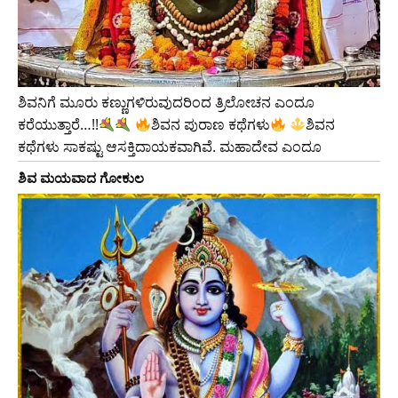
ಶಿವನಿಗೆ ಮೂರು ಕಣ್ಣುಗಳಿರುವುದರಿಂದ ತ್ರಿಲೋಚನ ಎಂದೂ
ಕರೆಯುತ್ತಾರೆ…!!
ಶಿವನ ಪುರಾಣ ಕಥೆಗಳು
ಶಿವನ
ಕಥೆಗಳು ಸಾಕಷ್ಟು ಆಸಕ್ತಿದಾಯಕವಾಗಿವೆ. ಮಹಾದೇವ ಎಂದೂ
ಶಿವ ಮಯವಾದ ಗೋಕುಲ