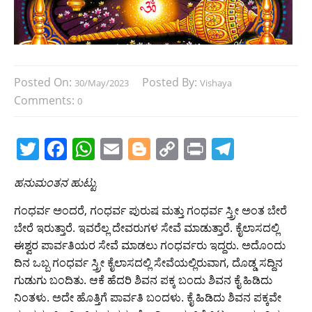
Posted On:
Posted By:
30/May/2023
Vishaya
Comments:
0
T
F
W
E
Bl
C
Pr
T
w
a
h
m
o
o
in
el
ಹನುಮಂತನ ಹುಟ್ಟು
itt
c
at
ai
g
p
t
e
er
e
s
l
g
y
gr
ಗಂಧರ್ವ ಅಂದರೆ, ಗಂಧರ್ವ ಪುರುಷ ಮತ್ತು ಗಂಧರ್ವ ಸ್ತ್ರೀ ಅಂತ ಬೇರೆ
ಬೇರೆ ಇರುತ್ತಾರೆ. ಇವರೆಲ್ಲ ದೇವರುಗಳ ಸೇವೆ ಮಾಡುತ್ತಾರೆ. ಕೈಲಾಸದಲ್ಲಿ
b
A
er
Li
a
ಈಶ್ವರ ಪಾರ್ವತಿಯರ ಸೇವೆ ಮಾಡಲು ಗಂಧರ್ವರು ಇದ್ದರು. ಅದೊಂದು
o
p
n
m
ದಿನ ಒಬ್ಬ ಗಂಧರ್ವ ಸ್ತ್ರೀ ಕೈಲಾಸದಲ್ಲಿ ಸೇವೆಯಲ್ಲಿರುವಾಗ, ದೊಡ್ಡ ಸದ್ದಿನ
o
p
k
ಗುಡುಗು ಬಂದಿತು. ಆಕೆ ಹೆದರಿ ಶಿವನ ಪಕ್ಕ ಬಂದು ಶಿವನ ಕೈ ಹಿಡಿದು
ನಿಂತಳು. ಅದೇ ಹೊತ್ತಿಗೆ ಪಾರ್ವತಿ ಬಂದಳು. ಕೈ ಹಿಡಿದು ಶಿವನ ಪಕ್ಕವೇ
k