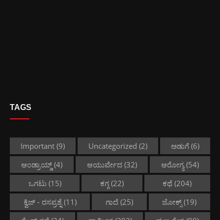
TAGS
Important
(9)
Uncategorized
(2)
ಅಡುಗೆ
(6)
ಆಂಡ್ರಾಯ್ಡ್
(4)
ಆಯುರ್ವೇದ
(32)
ಆರೋಗ್ಯ
(54)
ಒಗಟು
(15)
ಕಗ್ಗ
(22)
ಕಥೆ
(204)
ಕ್ವಿಜ್ - ರಸಪ್ರಶ್ನೆ
(11)
ಗಾದೆ
(25)
ಜೋಕ್ಸ್
(19)