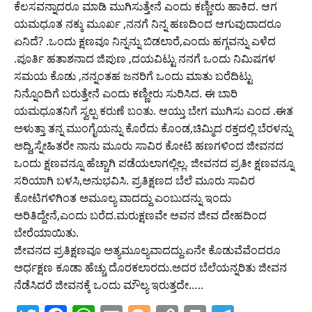
ಕೆಲಸವನ್ನಾದರೂ ಮಾಡಿ ಮುಗಿಸುತ್ತೇನೆ ಎಂದು ಕಣ್ಣೀರು ಹಾಕಿದ. ಆಗ
ಯಮಧೂತ ನಕ್ಕು ಮೂರ್ಖ ,ನನಗೆ ನಿನ್ನ ಹಣದಿಂದ ಆಗುವುದಾದರೂ
ಏನಿದೆ? .ಒಂದು ಕ್ಷಣವೂ ನಿನ್ನನ್ನು ಬಿಡಲಾರೆ,ಎಂದು ಹಗ್ಗವನ್ನು ಎಳೆದ
.ಪೂರ್ತಿ ಹತಾಶನಾದ ಜಿಪುಣ ,ದಯವಿಟ್ಟು ನನಗೆ ಒಂದು ನಿಮಿಷಗಳ
ಸಮಯ ಕೊಡು ,ನನ್ನಂತಹ ಜನರಿಗೆ ಒಂದು ಮಾತು ಬರೆದಿಟ್ಟು
ನಿನ್ನೊಂದಿಗೆ ಬರುತ್ತೇನೆ ಎಂದು ಕಣ್ಣೀರು ಸುರಿಸಿದ. ಈ ಬಾರಿ
ಯಮಧೂತನಿಗೆ ಸ್ವಲ್ಪ ಕರುಣೆ ಬಂತು. ಆಯ್ತು ಬೇಗ ಮುಗಿಸು ಎಂದ .ಈತ
ಅಳುತ್ತಾ ತನ್ನ ಮುಂಗೈಯನ್ನು ಕೊರೆದು ಕೊಂಡ,ಚಿಮ್ಮಿದ ರಕ್ತದಲ್ಲಿ ಬೆರಳನ್ನು
ಅದ್ದಿ,ಸ್ನೇಹಿತರೇ ನಾನು ಮೂರು ಸಾವಿರ ಕೋಟಿ ಹಣಗಳಿಂದ ಜೀವನದ
ಒಂದು ಕ್ಷಣವನ್ನೂ ಹೆಚ್ಚಾಗಿ ಪಡೆಯಲಾಗಲ್ಲಿಲ್ಲ. ಜೀವನದ ಪ್ರತೀ ಕ್ಷಣವನ್ನೂ
ಸರಿಯಾಗಿ ಬಳಸಿ,ಅನುಭವಿಸಿ. ಪ್ರತಿಕ್ಷಣದ ಬೆಲೆ ಮೂರು ಸಾವಿರ
ಕೋಟಿಗಳಿಗಿಂತ ಅಮೂಲ್ಯ ವಾದದ್ದು ಎಂಬುದನ್ನು ಇಂದು
ಅರಿತಿದ್ದೇನೆ,ಎಂದು ಬರೆದ.ಮರುಕ್ಷಣವೇ ಅವನ ಜೀವ ದೇಹದಿಂದ
ಬೇರೆಯಾಯಿತು.
ಜೀವನದ ಪ್ರತಿಕ್ಷಣವೂ ಅತ್ಯಮೂಲ್ಯವಾದದ್ದು.ಏನೇ ಕೊಡುವೆವೆಂದರೂ
ಅರ್ಧಕ್ಷಣ ಕೂಡಾ ಹೆಚ್ಚು ದೊರಕಲಾರದು.ಅದರ ಬೆಲೆಯನ್ನರಿತು ಜೀವನ
ನೆಡೆಸಿದರೆ ಜೀವನಕ್ಕೆ ಒಂದು ಮೌಲ್ಯ ಇರುತ್ತದೇ…..