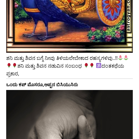
ಶನಿ ಮತ್ತು ಶಿವನ ಬಗ್ಗೆ ನೀವು ತಿಳಿಯಲೇಬೇಕಾದ ರಹಸ್ಯಗಳಿವು..!!
ಶನಿ ಮತ್ತು ಶಿವನ ನಡುವಿನ ಸಂಬಂಧ
ದಂತಕಥೆಯ
ಪ್ರಕಾರ,
ಒಂದು ಕಪ್ ಮೊಸರೂ,ಅಪ್ಪನ ಬಿಸಿಯುಸಿರು