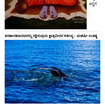
ಕಟ್ಟಿಗೆ
ಶರಣಾಗತರಾದವರನ್ನು ರಕ್ಷಿಸುವುದು ಕ್ಷಾತ್ರವೀರರ ಕರ್ತವ್ಯ – ಮಹರ್ಷಿ ಉತತ್ಥ