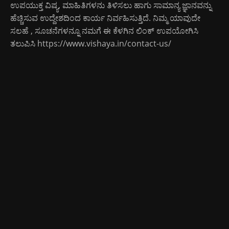
ಉಪಯುಕ್ತ ವಿಷ್ಯ, ಮಾಹಿತಿಗಳನು ತಿಳಿಸಲು ಹಾಗು ಸಾಮಾನ್ಯ ಜ್ಞಾನವನ್ನು
ಹೆಚ್ಚಿಸುವ ಉದ್ದೇಶದಿಂದ ಕಾರ್ಯ ನಿರ್ವಹಿಸುತ್ತಿದೆ. ನಿಮ್ಮ ಯಾವುದೇ
ಸಲಹೆ , ಸೂಚನೆಗಳನ್ನೂ ನಮಗೆ ಈ ಕೆಳಗಿನ ಲಿಂಕ್ ಉಪಯೋಗಿಸಿ
ತಲುಪಿಸಿ
https://www.vishaya.in/contact-us/