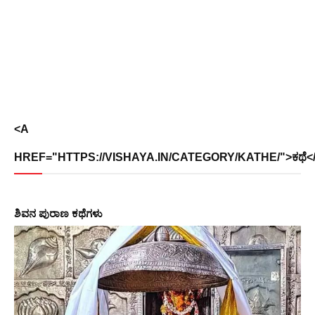
<A
HREF="HTTPS://VISHAYA.IN/CATEGORY/KATHE/">ಕಥೆ<
ಶಿವನ ಪುರಾಣ ಕಥೆಗಳು