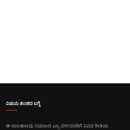
ವಿಷಯ ತಂಡದ ಬಗ್ಗೆ
ಈ ಜಾಲತಾಣವು ಸಮಾಜದ ಎಲ್ಲ ವರ್ಗದವರಿಗೆ ವಿವಿಧ ರೀತಿಯ