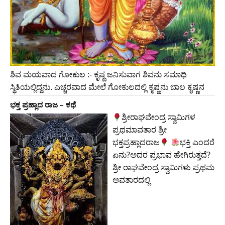
ಶಿವ ಮಯವಾದ ಗೋಕುಲ :- ಕೃಷ್ಣ ಜನಿಸುವಾಗ ಶಿವನು ಸಮಾಧಿ
ಸ್ಥಿತಿಯಲ್ಲಿದ್ದನು. ಎಚ್ಚರವಾದ ಮೇಲೆ ಗೋಕುಲದಲ್ಲಿ ಕೃಷ್ಣನು ಬಾಲ ಕೃಷ್ಣನ
ಭಕ್ತ ಪ್ರಹ್ಲಾದ ರಾಜ – ಕಥೆ
ಶ್ರೀರಾಘವೇಂದ್ರ ಸ್ವಾಮಿಗಳ
ಪ್ರಥಮಾವತಾರ ಶ್ರೀ
ಭಕ್ತಪ್ರಹ್ಲಾದರಾಜ
ಭಕ್ತಿ ಎಂದರೆ
ಏನು?ಅದರ ಪ್ರಭಾವ ಹೇಗಿರುತ್ತದೆ?
ಶ್ರೀ ರಾಘವೇಂದ್ರ ಸ್ವಾಮಿಗಳು ಪ್ರಥಮ
ಅವತಾರದಲ್ಲಿ