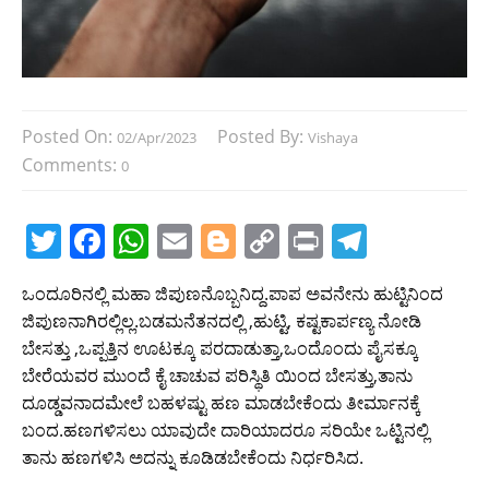
Posted On:
Posted By:
02/Apr/2023
Vishaya
Comments:
0
T
F
W
E
Bl
C
Pr
T
w
a
h
m
o
o
in
el
ಒಂದೂರಿನಲ್ಲಿ ಮಹಾ ಜಿಪುಣನೊಬ್ಬನಿದ್ದ.ಪಾಪ ಅವನೇನು ಹುಟ್ಟಿನಿಂದ
itt
c
at
ai
g
p
t
e
ಜಿಪುಣನಾಗಿರಲ್ಲಿಲ್ಲ.ಬಡಮನೆತನದಲ್ಲಿ ,ಹುಟ್ಟಿ, ಕಷ್ಟಕಾರ್ಪಣ್ಯ ನೋಡಿ
er
e
s
l
g
y
gr
ಬೇಸತ್ತು ,ಒಪ್ಪತ್ತಿನ ಊಟಕ್ಕೂ ಪರದಾಡುತ್ತಾ,ಒಂದೊಂದು ಪೈಸಕ್ಕೂ
b
A
er
Li
a
ಬೇರೆಯವರ ಮುಂದೆ ಕೈ ಚಾಚುವ ಪರಿಸ್ಥಿತಿ ಯಿಂದ ಬೇಸತ್ತು,ತಾನು
ದೂಡ್ಡವನಾದಮೇಲೆ ಬಹಳಷ್ಟು ಹಣ ಮಾಡಬೇಕೆಂದು ತೀರ್ಮಾನಕ್ಕೆ
o
p
n
m
ಬಂದ.ಹಣಗಳಿಸಲು ಯಾವುದೇ ದಾರಿಯಾದರೂ ಸರಿಯೇ ಒಟ್ಟಿನಲ್ಲಿ
o
p
k
ತಾನು ಹಣಗಳಿಸಿ ಅದನ್ನು ಕೂಡಿಡಬೇಕೆಂದು ನಿರ್ಧರಿಸಿದ.
k