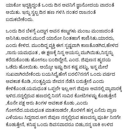
ಯಾಕೋ ಇದ್ದಕ್ಕಿದ್ದಂತೆ ಒಂದು ದಿನ ಅವನಿಗೆ ಜ್ಞಾನೋದಯ ವಾದಂತೆ
ಆಯಿತು. ಇನ್ನು ಸ್ವಲ್ಪ ದಿನ ಹಣ ಗಳಿಸಿ ನಂತರ ರಾಜನಂತೆ
ಬದುಕಬೇಕೆಂದು.
ಒಂದು ದಿನ ಬೆಳಗ್ಗೆ ಎದ್ದಾಗ ಅವನ ಕಣ್ಣುಗಳು ಮಂಜು ಮಂಜಾದಂತೆ
ಅನಿಸಿತು.ಅವನ.ಮುಂದೆ ಯಾರೋ ನಿಂತಹಾಗೆ ಕಾಣಿಸಿತು.ಯಾರದು,
ಎಂದು ಕೇಳಿದ. ಮುಂದಿದ್ದ ವ್ಯಕ್ತಿ ಈಗ ಸ್ಪಷ್ಟವಾಗಿ ಕಾಣತೊಡಗಿದ,ಹೇಳಿದ
,ನಾನು ಯಮಧೂತ , ಈ ಕ್ಷಣಕ್ಕೆ ನಿನ್ನ ಆಯಸ್ಸು ಮುಗಿಯಿತು,ನಿನ್ನನ್ನು
ಕರೆದುಕೊಂಡು ಹೋಗಲು ಬಂದಿದ್ದೇನೆ, ಎಂದ. ಜಿಪುಣನ ಹೃದಯ
ಒಡೆದು ಹೋಯಿತು. ಅಯ್ಯೋ ಇಷ್ಟು ದಿನ ಕಷ್ಟ ಪಟ್ಟು, ಇನ್ನ ಮೇಲೆ
ಸುಖವಾಗಿರಬೇಕೆಂದು ಬಯಸಿದ್ದೆ,ಹೇಗೆ ಬರಲಿ?ನನಗೆ ಒಂದು ವರ್ಷದ
ಅವಕಾಶ ಕೊಡಿ ,ಸಂತೃಪ್ತಿಯ ಜೀವನ ನೆಡೆಸಿ ಬರುತ್ತೇನೆ ಎಂದು
ಕೇಳಿಕೊಂಡ.ಯಮಧೂತ ಒಪ್ಪಲೇ ಇಲ್ಲ.ಆಗ ಜಿಪುಣ ಅವನಲ್ಲಿ ವ್ಯಾಪಾರಕ್ಕೆ
ಇಳಿದ.ನನ್ನಲ್ಲಿರುವ ಹಣದಲ್ಲಿ ನಿನಗೆ ಸಾವಿರ ಕೋಟಿಗಳಷ್ಟು ಕೊಡುತ್ತೇನೆ
,ಕೊನೇ ಪಕ್ಷ ಆರು ತಿಂಗಳ ಅವಕಾಶ ಕೊಡು ,ಎಂದು
ಗೋಗರೆದ.ಯಮಧೂತ ಮಾತನಾಡದೇ ,ಕೊರಳಿಗೆ ಹಗ್ಗ ಎಸೆದು ಪ್ರಾಣ
ಎಳೆಯಲು ಸಿದ್ದನಾದ.ಆಗ ಜಿಪುಣ ನನ್ನಲ್ಲಿರುವ ಹಣವನ್ನು ಪೂರ್ತಿ ನಿನಗೇ
ಕೊಡುತ್ತೇನೆ, ಕನಿಷ್ಠ ಒಂದು ದಿವಸವಾದರೂ ಬಿಡು,ನನ್ನ ಬಾಕಿ ಉಳಿದ