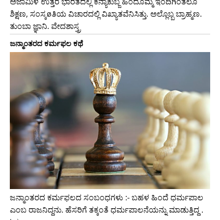
ಅಜಾಮಿಳ ಉತ್ತರ ಭಾರತದಲ್ಲಿ ಕನ್ಯಾಕುಬ್ಜ ಹಿಂದೊಮ್ಮೆ ಇಂದಿಗಿಂತಲೂ
ಶಿಕ್ಷಣ, ಸಂಸ್ಕøತಿಯ ವಿಚಾರದಲ್ಲಿ ವಿಖ್ಯಾತವೆನಿಸಿತ್ತು. ಅಲ್ಲೊಬ್ಬ ಬ್ರಾಹ್ಮಣ.
ತುಂಬಾ ಜ್ಞಾನಿ. ವೇದಶಾಸ್ತ್ರ
ಜನ್ಮಾಂತರದ ಕರ್ಮಫಲ ಕಥೆ
ಜನ್ಮಾಂತರದ ಕರ್ಮಫಲದ ಸಂಬಂಧಗಳು :- ಬಹಳ ಹಿಂದೆ ಧರ್ಮಪಾಲ
ಎಂಬ ರಾಜನಿದ್ದನು. ಹೆಸರಿಗೆ ತಕ್ಕಂತೆ ಧರ್ಮಪಾಲನೆಯನ್ನು ಮಾಡುತ್ತಿದ್ದ .