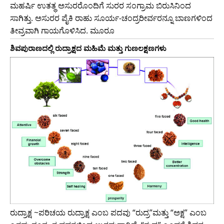
ಮಹರ್ಷಿ ಉತತ್ಥ ಅಸುರರೊಂದಿಗೆ ಸುರರ ಸಂಗ್ರಾಮ ಬಿರುಸಿನಿಂದ
ಸಾಗಿತ್ತು. ಅಸುರರ ಪೈಕಿ ರಾಹು ಸೂರ್ಯ-ಚಂದ್ರರೀರ್ವರನ್ನೂ ಬಾಣಗಳಿಂದ
ತೀವ್ರವಾಗಿ ಗಾಯಗೊಳಿಸಿದ. ಮೂರೂ
ಶಿವಪುರಾಣದಲ್ಲಿ ರುದ್ರಾಕ್ಷದ ಮಹಿಮೆ ಮತ್ತು ಗುಣಲಕ್ಷಣಗಳು
ರುದ್ರಾಕ್ಷ ~ಪರಿಚಯ ರುದ್ರಾಕ್ಷ ಎಂಬ ಪದವು “ರುದ್ರ”ಮತ್ತು “ಅಕ್ಷ” ಎಂಬ