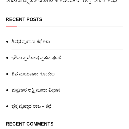
ಎರಡು ಸಂಸ್ಕೃತ ಪದಗಳಿಂದ ಉಗಮವಾಗಿದೆ. “ರುದ್ರ” ಎಂದರೆ ಶಿವನ
RECENT POSTS
ಶಿವನ ಪುರಾಣ ಕಥೆಗಳು
ಭೌಮ ಪ್ರದೋಷ ವ್ರತದ ಪೂಜೆ
ಶಿವ ಮಯವಾದ ಗೋಕುಲ
ಶುಕ್ರವಾರ ಲಕ್ಷ್ಮಿ ಪೂಜಾ ವಿಧಾನ
ಭಕ್ತ ಪ್ರಹ್ಲಾದ ರಾಜ – ಕಥೆ
RECENT COMMENTS