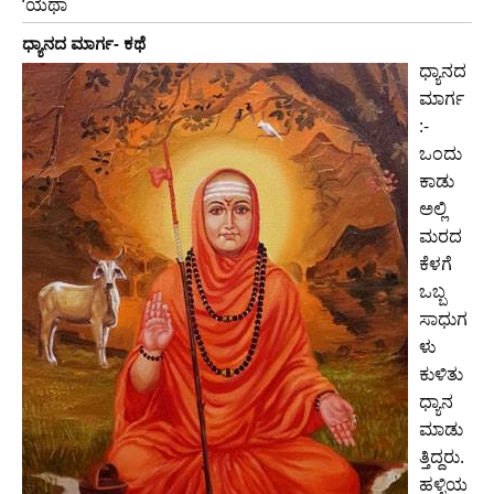
‘ಯಥಾ
ಧ್ಯಾನದ ಮಾರ್ಗ- ಕಥೆ
ಧ್ಯಾನದ
ಮಾರ್ಗ
:-
ಒಂದು
ಕಾಡು
ಅಲ್ಲಿ
ಮರದ
ಕೆಳಗೆ
ಒಬ್ಬ
ಸಾಧುಗ
ಳು
ಕುಳಿತು
ಧ್ಯಾನ
ಮಾಡು
ತ್ತಿದ್ದರು.
ಹಳ್ಳಿಯ