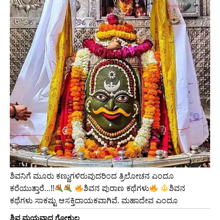
ಶಿವನಿಗೆ ಮೂರು ಕಣ್ಣುಗಳಿರುವುದರಿಂದ ತ್ರಿಲೋಚನ ಎಂದೂ
ಕರೆಯುತ್ತಾರೆ…!!
ಶಿವನ ಪುರಾಣ ಕಥೆಗಳು
ಶಿವನ
ಕಥೆಗಳು ಸಾಕಷ್ಟು ಆಸಕ್ತಿದಾಯಕವಾಗಿವೆ. ಮಹಾದೇವ ಎಂದೂ
ಶಿವ ಮಯವಾದ ಗೋಕುಲ