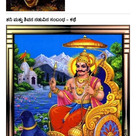
ಶನಿ ಮತ್ತು ಶಿವನ ನಡುವಿನ ಸಂಬಂಧ – ಕಥೆ