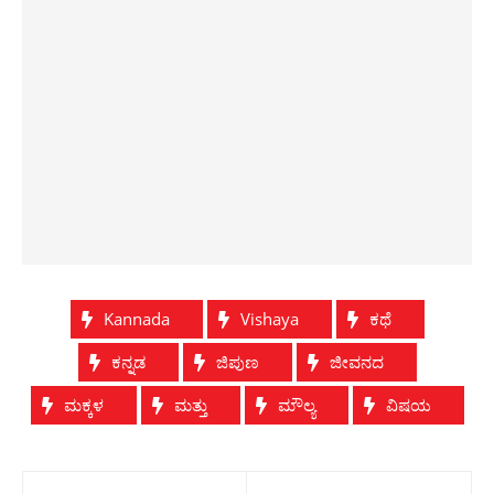
Kannada
Vishaya
ಕಥೆ
ಕನ್ನಡ
ಜಿಪುಣ
ಜೀವನದ
ಮಕ್ಕಳ
ಮತ್ತು
ಮೌಲ್ಯ
ವಿಷಯ
Post