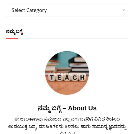
Categories
Select Category
ನಮ್ಮ ಬಗ್ಗೆ
ನಮ್ಮ ಬಗ್ಗೆ – About Us
ಈ ಜಾಲತಾಣವು ಸಮಾಜದ ಎಲ್ಲ ವರ್ಗದವರಿಗೆ ವಿವಿಧ ರೀತಿಯ
ಉಪಯುಕ್ತ ವಿಷ್ಯ, ಮಾಹಿತಿಗಳನು ತಿಳಿಸಲು ಹಾಗು ಸಾಮಾನ್ಯ ಜ್ಞಾನವನ್ನು
ಹೆಚ್ಚಿಸುವ