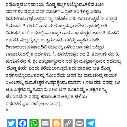
ರಥೋತ್ಸವ ಬನವಾಸಿಯ ದೊಡ್ಡ ಹಬ್ಬಗಳಲ್ಲೊಂದು.ಕಳೆದ ೩೮೦
ವರ್ಷಗಳಿಂದ ಪ್ರತಿ ವರ್ಷ ಮಾರ್ಚ್ ಏಪ್ರಿಲ್ ತಿಂಗಳಲ್ಲಿ ಎರಡು
ದಿನಗಳಂದು ರಥೋತ್ಸವವನ್ನು ನಡೆಸಿಕೊಂಡು ಬರಲಾಗುತ್ತಿದೆ.ಈ ಉತ್ಸವ
ಶಿವಪಾರ್ವತಿಯರ ವಿವಾಹ ಮಹೋತ್ಸವವೂ ಹೌದು.ಇದರಲ್ಲಿ ಅತಿ
ವಿಶೇಷವೆಂದರೆ ರಥದಲ್ಲಿ ಸಾಲಂಕೃತವಾದ ಮಧುಕೇಶ್ವರ,ಪಾರ್ವತಿ ಜೊತೆಗೆ
ಗಣಪತಿ,ಸುಬ್ರಹ್ಮಣ್ಯರ ಉತ್ಸವಮೂರ್ತಿಗಳನ್ನು ಸ್ಥಾಪನೆ ಮಾಡಿ
ದೀಪಾಲಂಕಾರಗಳೊಂದಿಗೆ ರಥವನ್ನು ಎಳೆಯಲಾಗುತ್ತದೆ.ಒಟ್ಟಾರೆ
ಬನವಾಸಿಯಲ್ಲಿ ೪ ರಥಗಳಿವೆ. 1. ಹಗಲೋತ್ಸವ ರಥ 2. ತಿರುಗುಣಿ ರಥ 3.
ಹೂವಿನ ರಥ 4. ಶ್ರೀ ಮನ್ಮಹಾಸ್ಯಂದನ ರಥ ಶ್ರೀ ಮನ್ಮಹಾಸ್ಯಂದನ ರಥವನ್ನು
‘ದೊಡ್ಡ ತೇರು’ ಎಂದು ಕರೆಯಲಾಗುತ್ತದೆ.ಇದು ಭಾರತದ ಅತಿ ದೊಡ್ಡ
ರಥಗಳಲ್ಲೊಂದು.ಇದನ್ನು ಸೋಂದೆಯ ಅರಸ ಶ್ರೀ ರಾಮಚಂದ್ರ ನಾಯಕ
೧೬೦೮ರಲ್ಲಿ ಮಧುಕೇಶ್ವರ ಉತ್ಸವಕ್ಕೆಂದು ದಾನವಾಗಿ ನೀಡಿದನು.ರಥವು ೭೫
ಅಡಿ ಎತ್ತರವಿದ್ದು,ಸುಮಾರು ೧೫೦ ಟನ್ ತೂಕವಿದ್ದು ೬ ಚಕ್ರಗಳನ್ನು
ಹೊಂದಿದೆ.ಈ ರಥವು ಕರ್ನಾಟಕದ ಅತ್ಯಂತ ಹಳೆಯ
ರಥಗಳಲ್ಲೊಂದಾಗಿದೆ(೪೦೪ ವರ್ಷ).
*
T
F
W
E
Bl
C
Pr
T