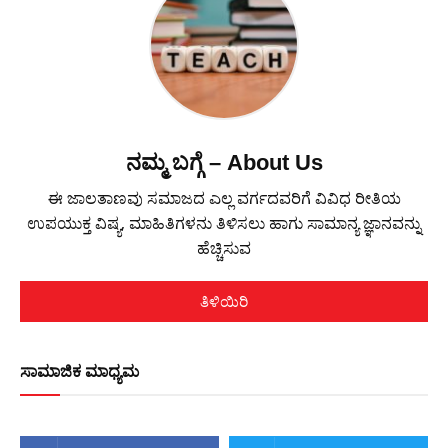
ನಮ್ಮ ಬಗ್ಗೆ – About Us
ಈ ಜಾಲತಾಣವು ಸಮಾಜದ ಎಲ್ಲ ವರ್ಗದವರಿಗೆ ವಿವಿಧ ರೀತಿಯ
ಉಪಯುಕ್ತ ವಿಷ್ಯ, ಮಾಹಿತಿಗಳನು ತಿಳಿಸಲು ಹಾಗು ಸಾಮಾನ್ಯ ಜ್ಞಾನವನ್ನು
ಹೆಚ್ಚಿಸುವ
ತಿಳಿಯಿರಿ
ಸಾಮಾಜಿಕ ಮಾಧ್ಯಮ