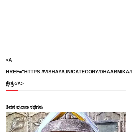
<A
HREF="HTTPS://VISHAYA.IN/CATEGORY/DHAARMIKA/PL
ಕ್ಷೇತ್ರ</A>
ಶಿವನ ಪುರಾಣ ಕಥೆಗಳು