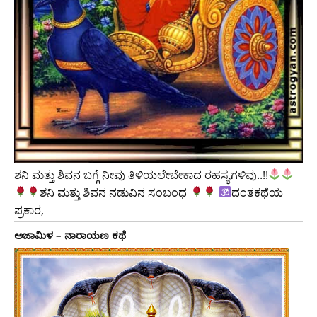
ಶನಿ ಮತ್ತು ಶಿವನ ಬಗ್ಗೆ ನೀವು ತಿಳಿಯಲೇಬೇಕಾದ ರಹಸ್ಯಗಳಿವು..!!
ಶನಿ ಮತ್ತು ಶಿವನ ನಡುವಿನ ಸಂಬಂಧ
ದಂತಕಥೆಯ
ಪ್ರಕಾರ,
ಅಜಾಮಿಳ – ನಾರಾಯಣ ಕಥೆ