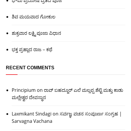
ಭೌಮ ಪ್ರದೋಷ ವ್ರತದ ಪೂಜೆ
ಶಿವ ಮಯವಾದ ಗೋಕುಲ
ಶುಕ್ರವಾರ ಲಕ್ಷ್ಮಿ ಪೂಜಾ ವಿಧಾನ
ಭಕ್ತ ಪ್ರಹ್ಲಾದ ರಾಜ – ಕಥೆ
RECENT COMMENTS
Principium
on
ರಾವ್ ಬಹದ್ದೂರ್ ಎಲೆ ಮಲ್ಲಪ್ಪ ಶೆಟ್ಟಿ ಮತ್ತು ಕಾಡು
ಮಲ್ಲೇಶ್ವರ ದೇವಸ್ಥಾನ
Laxmikant Sindagi
on
ಸರ್ವಜ್ಞ ವಚನ ಸಂಪೂರ್ಣ ಸಂಗ್ರಹ |
Sarvagna Vachana