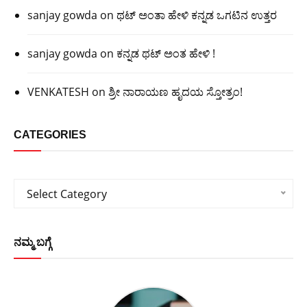
sanjay gowda
on
ಥಟ್ ಅಂತಾ ಹೇಳಿ ಕನ್ನಡ ಒಗಟಿನ ಉತ್ತರ
sanjay gowda
on
ಕನ್ನಡ ಥಟ್ ಅಂತ ಹೇಳಿ !
VENKATESH
on
ಶ್ರೀ ನಾರಾಯಣ ಹೃದಯ ಸ್ತೋತ್ರಂ!
CATEGORIES
Categories
Select Category
ನಮ್ಮ ಬಗ್ಗೆ