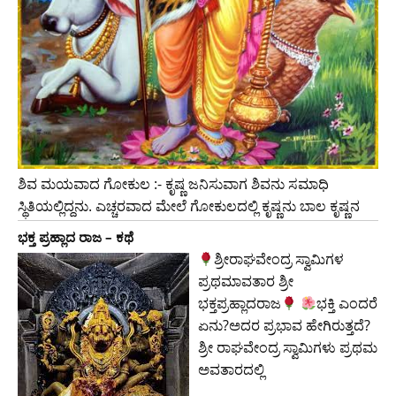
ಶಿವ ಮಯವಾದ ಗೋಕುಲ :- ಕೃಷ್ಣ ಜನಿಸುವಾಗ ಶಿವನು ಸಮಾಧಿ
ಸ್ಥಿತಿಯಲ್ಲಿದ್ದನು. ಎಚ್ಚರವಾದ ಮೇಲೆ ಗೋಕುಲದಲ್ಲಿ ಕೃಷ್ಣನು ಬಾಲ ಕೃಷ್ಣನ
ಭಕ್ತ ಪ್ರಹ್ಲಾದ ರಾಜ – ಕಥೆ
ಶ್ರೀರಾಘವೇಂದ್ರ ಸ್ವಾಮಿಗಳ
ಪ್ರಥಮಾವತಾರ ಶ್ರೀ
ಭಕ್ತಪ್ರಹ್ಲಾದರಾಜ
ಭಕ್ತಿ ಎಂದರೆ
ಏನು?ಅದರ ಪ್ರಭಾವ ಹೇಗಿರುತ್ತದೆ?
ಶ್ರೀ ರಾಘವೇಂದ್ರ ಸ್ವಾಮಿಗಳು ಪ್ರಥಮ
ಅವತಾರದಲ್ಲಿ