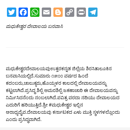
T
F
W
E
Bl
C
Pr
T
w
a
h
m
o
o
in
el
ಮಧುಕೇಶ್ವರ ದೇವಾಲಯ ಬನವಾಸಿ
itt
c
at
ai
g
p
t
e
er
e
s
l
g
y
gr
b
A
er
Li
a
o
p
n
m
o
p
k
ಮಧುಕೇಶ್ವರದೇವಾಲಯವುಉತ್ತರಕನ್ನಡ ಜಿಲ್ಲೆಯ ಶಿರಸಿತಾಲೂಕಿನ
k
ಬನವಾಸಿಯಲ್ಲಿದೆ.ಸುಮಾರು ೧೫೦೦ ವರ್ಷದ ಹಿಂದೆ
ಕದಂಬರು,ಚಾಲುಕ್ಯರು,ಹೊಯ್ಸಳರ ಕಾಲದಲ್ಲಿ ದೇವಾಲಯವನ್ನು
ಕಟ್ಟಲಾಗಿದೆ.ಪ್ರಸಿದ್ಧ ಶಿಲ್ಪಿ ಅಮರಶಿಲ್ಪಿ ಜಕಣಾಚಾರಿ ಈ ದೇವಾಲಯವನ್ನು
ನಿರ್ಮಿಸಿದನೆಂದು ನಂಬಲಾಗಿದೆ.ಪವಿತ್ರ ವರದಾ ನದಿಯು ದೇವಾಲಯದ
ಎದುರಿಗೆ ಹರಿಯುತ್ತಿದೆ.ಶ್ರೀ #ಮಧುಕೇಶ್ವರ ಇಲ್ಲಿನ
ಆರಾಧ್ಯದೈವ.ದೇವಾಲಯವು ಕರ್ನಾಟಕದ ಏಳು ಮುಕ್ತಿ ಸ್ಥಳಗಳಲ್ಲೊಂದು
ಎಂದು ಪ್ರಸಿದ್ಧವಾಗಿದೆ.