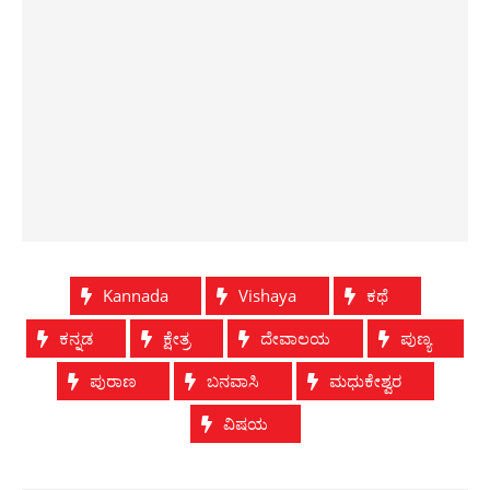
Kannada
Vishaya
ಕಥೆ
ಕನ್ನಡ
ಕ್ಷೇತ್ರ
ದೇವಾಲಯ
ಪುಣ್ಯ
ಪುರಾಣ
ಬನವಾಸಿ
ಮಧುಕೇಶ್ವರ
ವಿಷಯ