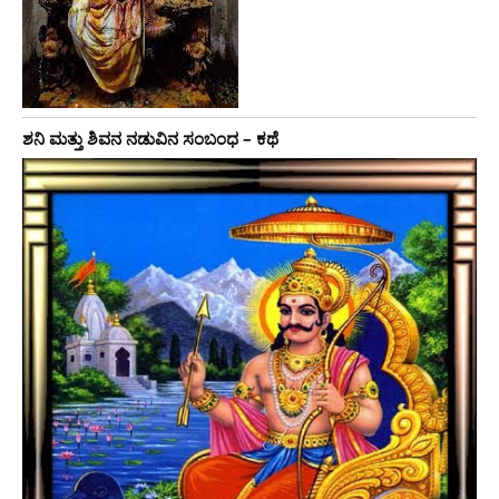
ಶನಿ ಮತ್ತು ಶಿವನ ನಡುವಿನ ಸಂಬಂಧ – ಕಥೆ