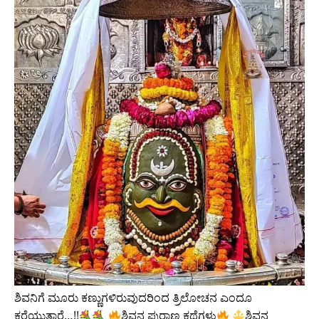
ಶಿವನಿಗೆ ಮೂರು ಕಣ್ಣುಗಳಿರುವುದರಿಂದ ತ್ರಿಲೋಚನ ಎಂದೂ
ಕರೆಯುತ್ತಾರೆ…!!
ಶಿವನ ಪುರಾಣ ಕಥೆಗಳು
ಶಿವನ