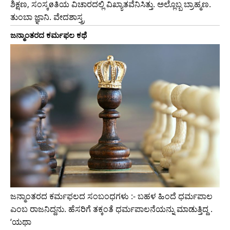
ಶಿಕ್ಷಣ, ಸಂಸ್ಕøತಿಯ ವಿಚಾರದಲ್ಲಿ ವಿಖ್ಯಾತವೆನಿಸಿತ್ತು. ಅಲ್ಲೊಬ್ಬ ಬ್ರಾಹ್ಮಣ.
ತುಂಬಾ ಜ್ಞಾನಿ. ವೇದಶಾಸ್ತ್ರ
ಜನ್ಮಾಂತರದ ಕರ್ಮಫಲ ಕಥೆ
ಜನ್ಮಾಂತರದ ಕರ್ಮಫಲದ ಸಂಬಂಧಗಳು :- ಬಹಳ ಹಿಂದೆ ಧರ್ಮಪಾಲ
ಎಂಬ ರಾಜನಿದ್ದನು. ಹೆಸರಿಗೆ ತಕ್ಕಂತೆ ಧರ್ಮಪಾಲನೆಯನ್ನು ಮಾಡುತ್ತಿದ್ದ .
‘ಯಥಾ