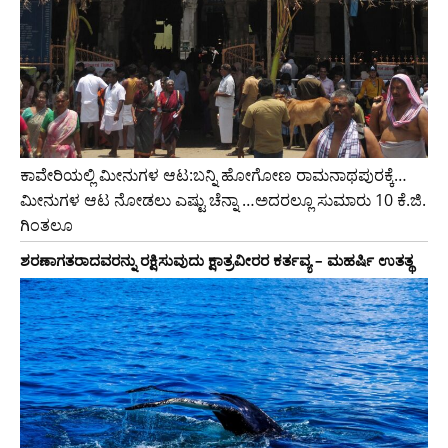
ಕಾವೇರಿಯಲ್ಲಿ ಮೀನುಗಳ ಆಟ:ಬನ್ನಿ ಹೋಗೋಣ ರಾಮನಾಥಪುರಕ್ಕೆ…
ಮೀನುಗಳ ಆಟ ನೋಡಲು ಎಷ್ಟು ಚೆನ್ನಾ …ಅದರಲ್ಲೂ ಸುಮಾರು 10 ಕೆ.ಜಿ.
ಗಿಂತಲೂ
ಶರಣಾಗತರಾದವರನ್ನು ರಕ್ಷಿಸುವುದು ಕ್ಷಾತ್ರವೀರರ ಕರ್ತವ್ಯ – ಮಹರ್ಷಿ ಉತತ್ಥ