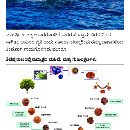
ಮಹರ್ಷಿ ಉತತ್ಥ ಅಸುರರೊಂದಿಗೆ ಸುರರ ಸಂಗ್ರಾಮ ಬಿರುಸಿನಿಂದ
ಸಾಗಿತ್ತು. ಅಸುರರ ಪೈಕಿ ರಾಹು ಸೂರ್ಯ-ಚಂದ್ರರೀರ್ವರನ್ನೂ ಬಾಣಗಳಿಂದ
ತೀವ್ರವಾಗಿ ಗಾಯಗೊಳಿಸಿದ. ಮೂರೂ
ಶಿವಪುರಾಣದಲ್ಲಿ ರುದ್ರಾಕ್ಷದ ಮಹಿಮೆ ಮತ್ತು ಗುಣಲಕ್ಷಣಗಳು