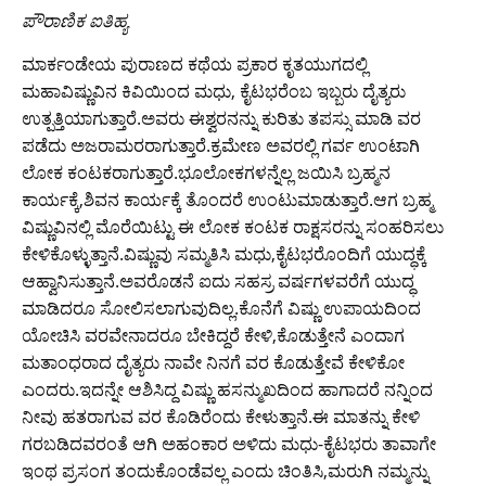
ಪೌರಾಣಿಕ ಐತಿಹ್ಯ
ಮಾರ್ಕಂಡೇಯ ಪುರಾಣದ ಕಥೆಯ ಪ್ರಕಾರ ಕೃತಯುಗದಲ್ಲಿ
ಮಹಾವಿಷ್ಣುವಿನ ಕಿವಿಯಿಂದ ಮಧು, ಕೈಟಭರೆಂಬ ಇಬ್ಬರು ದೈತ್ಯರು
ಉತ್ಪತ್ತಿಯಾಗುತ್ತಾರೆ.ಅವರು ಈಶ್ವರನನ್ನು ಕುರಿತು ತಪಸ್ಸು ಮಾಡಿ ವರ
ಪಡೆದು ಅಜರಾಮರರಾಗುತ್ತಾರೆ.ಕ್ರಮೇಣ ಅವರಲ್ಲಿ ಗರ್ವ ಉಂಟಾಗಿ
ಲೋಕ ಕಂಟಕರಾಗುತ್ತಾರೆ.ಭೂಲೋಕಗಳನ್ನೆಲ್ಲ ಜಯಿಸಿ ಬ್ರಹ್ಮನ
ಕಾರ್ಯಕ್ಕೆ,ಶಿವನ ಕಾರ್ಯಕ್ಕೆ ತೊಂದರೆ ಉಂಟುಮಾಡುತ್ತಾರೆ.ಆಗ ಬ್ರಹ್ಮ
ವಿಷ್ಣುವಿನಲ್ಲಿ ಮೊರೆಯಿಟ್ಟು ಈ ಲೋಕ ಕಂಟಕ ರಾಕ್ಷಸರನ್ನು ಸಂಹರಿಸಲು
ಕೇಳಿಕೊಳ್ಳುತ್ತಾನೆ.ವಿಷ್ಣುವು ಸಮ್ಮತಿಸಿ ಮಧು,ಕೈಟಭರೊಂದಿಗೆ ಯುದ್ಧಕ್ಕೆ
ಆಹ್ವಾನಿಸುತ್ತಾನೆ.ಅವರೊಡನೆ ಐದು ಸಹಸ್ರ ವರ್ಷಗಳವರೆಗೆ ಯುದ್ಧ
ಮಾಡಿದರೂ ಸೋಲಿಸಲಾಗುವುದಿಲ್ಲ.ಕೊನೆಗೆ ವಿಷ್ಣು ಉಪಾಯದಿಂದ
ಯೋಚಿಸಿ ವರವೇನಾದರೂ ಬೇಕಿದ್ದರೆ ಕೇಳಿ,ಕೊಡುತ್ತೇನೆ ಎಂದಾಗ
ಮತಾಂಧರಾದ ದೈತ್ಯರು ನಾವೇ ನಿನಗೆ ವರ ಕೊಡುತ್ತೇವೆ ಕೇಳಿಕೋ
ಎಂದರು.ಇದನ್ನೇ ಆಶಿಸಿದ್ದ ವಿಷ್ಣು ಹಸನ್ಮುಖದಿಂದ ಹಾಗಾದರೆ ನನ್ನಿಂದ
ನೀವು ಹತರಾಗುವ ವರ ಕೊಡಿರೆಂದು ಕೇಳುತ್ತಾನೆ.ಈ ಮಾತನ್ನು ಕೇಳಿ
ಗರಬಡಿದವರಂತೆ ಆಗಿ ಅಹಂಕಾರ ಅಳಿದು ಮಧು-ಕೈಟಭರು ತಾವಾಗೇ
ಇಂಥ ಪ್ರಸಂಗ ತಂದುಕೊಂಡೆವಲ್ಲ ಎಂದು ಚಿಂತಿಸಿ,ಮರುಗಿ ನಮ್ಮನ್ನು