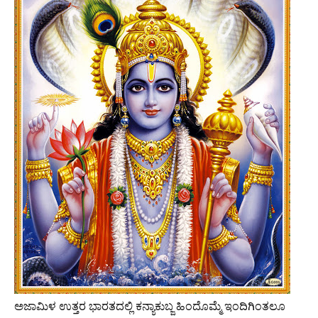
ಅಜಾಮಿಳ ಉತ್ತರ ಭಾರತದಲ್ಲಿ ಕನ್ಯಾಕುಬ್ಜ ಹಿಂದೊಮ್ಮೆ ಇಂದಿಗಿಂತಲೂ