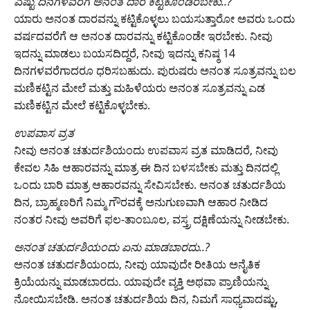
​ಎಷ್ಟು ದಿನಗಳವರೆಗೆ ಅನಂತ ದಾರ ಕಟ್ಟಿಕೊಂಡಿರಬೇಕು..?
ಯಾರು ಅನಂತ ದಾರವನ್ನು ಕಟ್ಟಿಕೊಳ್ಳಲು ಬಯಸುತ್ತಾರೋ ಅವರು ಒಂದು
ವರ್ಷದವರೆಗೆ ಆ ಅನಂತ ದಾರವನ್ನು ಕಟ್ಟಿಕೊಂಡೇ ಇರಬೇಕು. ನೀವು
ಇದನ್ನು ಮಾಡಲು ಬಯಸದಿದ್ದರೆ, ನೀವು ಇದನ್ನು ಕನಿಷ್ಠ 14
ದಿನಗಳವರೆಗಾದರೂ ಧರಿಸಬಹುದು. ಪುರುಷರು ಅನಂತ ಸೂತ್ರವನ್ನು ಬಲ
ಮಣಿಕಟ್ಟಿನ ಮೇಲೆ ಮತ್ತು ಮಹಿಳೆಯರು ಅನಂತ ಸೂತ್ರವನ್ನು ಎಡ
ಮಣಿಕಟ್ಟಿನ ಮೇಲೆ ಕಟ್ಟಿಕೊಳ್ಳಬೇಕು.
​ಉಪವಾಸ ವ್ರತ
ನೀವು ಅನಂತ ಚತುರ್ದಶಿಯಂದು ಉಪವಾಸ ವ್ರತ ಮಾಡಿದರೆ, ನೀವು
ಕೇವಲ ಸಿಹಿ ಆಹಾರವನ್ನು ಮಾತ್ರ ಈ ದಿನ ಬಳಸಬೇಕು ಮತ್ತು ದಿನದಲ್ಲಿ
ಒಂದು ಬಾರಿ ಮಾತ್ರ ಆಹಾರವನ್ನು ಸೇವಿಸಬೇಕು. ಅನಂತ ಚತುರ್ದಶಿಯ
ದಿನ, ಬ್ರಾಹ್ಮಣರಿಗೆ ನಿಮ್ಮ ಗೌರವಕ್ಕೆ ಅನುಗುಣವಾಗಿ ಆಹಾರ ನೀಡಿದ
ನಂತರ ನೀವು ಅವರಿಗೆ ಫಲ-ತಾಂಬೂಲ, ವಸ್ತ್ರ ದಕ್ಷಿಣೆಯನ್ನು ನೀಡಬೇಕು.
ಅನಂತ ಚತುರ್ದಶಿಯಂದು ಏನು ಮಾಡಬಾರದು..?
ಅನಂತ ಚತುರ್ದಶಿಯಂದು, ನೀವು ಯಾವುದೇ ರೀತಿಯ ಅನೈತಿಕ
ಕ್ರಿಯೆಯನ್ನು ಮಾಡಬಾರದು. ಯಾವುದೇ ವ್ಯಕ್ತಿ ಅಥವಾ ಪ್ರಾಣಿಯನ್ನು
ನೋಯಿಸಬೇಡಿ. ಅನಂತ ಚತುರ್ದಶಿಯ ದಿನ, ನಿಮಗೆ ಸಾಧ್ಯವಾದಷ್ಟು,