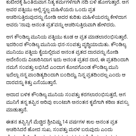
ಕುಟೀರಕ್ಕೆ ಹಿಂತಿರುವಾಗ ನಿತ್ಯ ಕರ್ಮಗಳಿಗಾಗಿ ನದಿ ಬಳಿ ಹೋಗುತ್ತಾರೆ. ಆಗ
ಅವರ ಪತ್ನಿಯು ಅಲ್ಲಿ ಸ್ವಲ್ಪ ಮಹಿಳೆಯರು ಒಂದು ವ್ರತ
ಆಚರಿಸುತ್ತಿರುವುದನ್ನು ನೋಡಿ ಅದರ ಕುರಿತು ಮಹಿಳೆಯರನ್ನು ಕೇಳಿದಾಗ
ಅವರು ‘ನಾವು ಅನಂತ ವ್ರತ’ವನ್ನು ಆಚರಿಸುತ್ತಿರುವಾಗಿ ಹೇಳಿದರು.
ಆಗ ಕೌಂಡಿಲ್ಯ ಮುನಿಯ ಪತ್ನಿಯು ಕೂಡ ಆ ವ್ರತ ಮಾಡಲಾರಂಭಿಸುತ್ತಾರೆ.
ಇದರಿಂದ ಕೌಂಡಿಲ್ಯ ಮುನಿಯ ಧನ-ಸಂಪತ್ತು ವೃದ್ಧಿಯಾಯಿತು. ಕೌಂಡಿಲ್ಯ
ಮುನಿಯು ಪತ್ನಿಯ ಕೈಯಲ್ಲಿರುವ ಅನಂತ ವ್ರತದ ದಾರವನ್ನು ನೋಡಿ
ಅದೇನೆಂದು ವಿಚಾರಿಸಿದಾಗ ಇದು ಅನಂತ ವ್ರತದ ದಾರ, ಈ ವ್ರತದಿಂದಾಗಿ
ನಮಗೆ ಸಂಪತ್ತು ಲಭಿಸಿದೆ ಎಂದಾಗ ಕೋಪಗೊಂಡ ಕೌಂಡಿಲ್ಯ ಮುನಿ
ಇದೆಲ್ಲಾ ನನ್ನ ಪಾಂಡಿತ್ಯದಿಂದಾಗಿ ಬಂದಿದ್ದು, ನಿನ್ನ ವ್ರತದಿಂದಲ್ಲ ಎಂದು ಆ
ದಾರವನ್ನು ಕಿತ್ತು ಎಸೆಯುತ್ತಾನೆ.
ಅದಾದ ಬಳಿಕ ಕೌಂಡಿಲ್ಯ ಮುನಿಯ ಸಂಪತ್ತು ಕರಗಲಾರಂಭಿಸುತ್ತದೆ, ಆಗ
ಮುನಿಗೆ ತನ್ನ ತಪ್ಪಿನ ಅರಿವು ಉಂಟಾಗಿ ಅನಂತನ ಕೃಪೆಗಾಗಿ ಕಠಿಣ ತಪಸ್ಸು
ಮಾಡುತ್ತಾನೆ.
ಈತನ ತಪ್ಪಿಸ್ಸಿಗೆ ಮೆಚ್ಚಿದ ಶ್ರೀವಿಷ್ಣು 14 ವರ್ಷಗಳ ಕಾಲ ಅನಂತ ವ್ರತ
ಆಚರಿಸಿದರೆ ಹೋದ ಸುಖ, ಸಂಪತ್ತು ಮರಳಿ ಬರುವುದು ಎಂದು