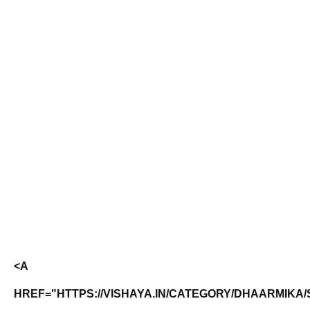
<A
HREF="HTTPS://VISHAYA.IN/CATEGORY/DHAARMIKA/