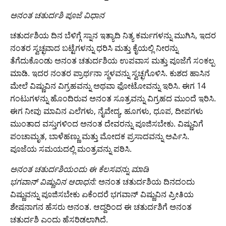
​ಅನಂತ ಚತುರ್ದಶಿ ಪೂಜೆ ವಿಧಾನ
ಚತುರ್ದಶಿಯ ದಿನ ಬೆಳಿಗ್ಗೆ ಸ್ನಾನ ಇತ್ಯಾದಿ ನಿತ್ಯ ಕರ್ಮಗಳನ್ನು ಮುಗಿಸಿ, ಇದರ
ನಂತರ ಸ್ವಚ್ಛವಾದ ಬಟ್ಟೆಗಳನ್ನು ಧರಿಸಿ ಮತ್ತು ಕೈಯಲ್ಲಿ ನೀರನ್ನು
ತೆಗೆದುಕೊಂಡು ಅನಂತ ಚತುರ್ದಶಿಯ ಉಪವಾಸ ಮತ್ತು ಪೂಜೆಗೆ ಸಂಕಲ್ಪ
ಮಾಡಿ. ಇದರ ನಂತರ ಪ್ರಾರ್ಥನಾ ಸ್ಥಳವನ್ನು ಸ್ವಚ್ಛಗೊಳಿಸಿ. ಕುಶದ ಹಾಸಿನ
ಮೇಲೆ ವಿಷ್ಣುವಿನ ವಿಗ್ರಹವನ್ನು ಅಥವಾ ಫೋಟೋವನ್ನು ಇರಿಸಿ. ಈಗ 14
ಗಂಟುಗಳನ್ನು ಹೊಂದಿರುವ ಅನಂತ ಸೂತ್ರವನ್ನು ವಿಗ್ರಹದ ಮುಂದೆ ಇರಿಸಿ.
ಈಗ ನೀವು ಮಾವಿನ ಎಲೆಗಳು, ನೈವೇದ್ಯ, ಹೂಗಳು, ಧೂಪ, ದೀಪಗಳು
ಮುಂತಾದ ವಸ್ತುಗಳಿಂದ ಅನಂತ ದೇವರನ್ನು ಪೂಜಿಸಬೇಕು. ವಿಷ್ಣುವಿಗೆ
ಪಂಚಾಮೃತ, ಬಾಳೆಹಣ್ಣು ಮತ್ತು ಮೋದಕ ಪ್ರಸಾದವನ್ನು ಅರ್ಪಿಸಿ.
ಪೂಜೆಯ ಸಮಯದಲ್ಲಿ ಮಂತ್ರವನ್ನು ಪಠಿಸಿ.
​ಅನಂತ ಚತುರ್ದಶಿಯಂದು ಈ ಕೆಲಸವನ್ನು ಮಾಡಿ
ಭಗವಾನ್ ವಿಷ್ಣುವಿನ ಆರಾಧನೆ:
ಅನಂತ ಚತುರ್ದಶಿಯ ದಿನದಂದು
ವಿಷ್ಣುವನ್ನು ಪೂಜಿಸಬೇಕು ಏಕೆಂದರೆ ಭಗವಾನ್ ವಿಷ್ಣುವಿನ ಪ್ರೀತಿಯ
ಶೇಷನಾಗನ ಹೆಸರು ಅನಂತ. ಆದ್ದರಿಂದ ಈ ಚತುರ್ದಶಿಗೆ ಅನಂತ
ಚತುರ್ದಶಿ ಎಂದು ಹೆಸರಿಡಲಾಗಿದೆ.