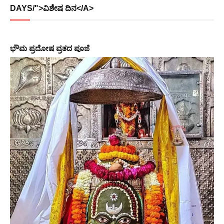
DAYS/">ವಿಶೇಷ ದಿನ</A>
ಭೌಮ ಪ್ರದೋಷ ವ್ರತದ ಪೂಜೆ