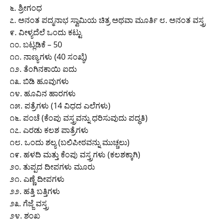
೬. ಶ್ರೀಗಂಧ
೭. ಅನಂತ ಪದ್ಮನಾಭ ಸ್ವಾಮಿಯ ಚಿತ್ರ ಅಥವಾ ಮೂರ್ತಿ ೮. ಅನಂತ ವಸ್ತ್ರ
೯. ವೀಳ್ಯದೆಲೆ ಒಂದು ಕಟ್ಟು
೧೦. ಬಟ್ಲಡಿಕೆ – 50
೧೧. ನಾಣ್ಯಗಳು (40 ಸಂಖ್ಯೆ)
೧೨. ತೆಂಗಿನಕಾಯಿ ಐದು
೧೩. ಬಿಡಿ ಹೂವುಗಳು
೧೪. ಹೂವಿನ ಹಾರಗಳು
೧೫. ಪತ್ರೆಗಳು (14 ವಿಧದ ಎಲೆಗಳು)
೧೬. ಪಂಚೆ (ಕೆಂಪು ವಸ್ತ್ರವನ್ನು ಧರಿಸುವುದು ಪದ್ಧತಿ)
೧೭. ಎರಡು ಕಲಶ ಪಾತ್ರೆಗಳು
೧೮. ಒಂದು ಶಲ್ಯ (ಬಲಿಪೀಠವನ್ನು ಮುಚ್ಚಲು)
೧೯. ಹಳದಿ ಮತ್ತು ಕೆಂಪು ವಸ್ತ್ರಗಳು (ಕಲಶಕ್ಕಾಗಿ)
೨೦. ತುಪ್ಪದ ದೀಪಗಳು ಮೂರು
೨೧. ಎಣ್ಣೆ ದೀಪಗಳು
೨೨. ಹತ್ತಿ ಬತ್ತಿಗಳು
೨೩. ಗೆಜ್ಜೆ ವಸ್ತ್ರ
೨೪. ಶಂಖ