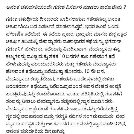
​ಅನಂತ ಚತುರ್ದಶಿಯಂದೇ ಗಣೇಶ ವಿಸರ್ಜನೆ ಮಾಡಲು ಕಾರಣವೇನು..?
ಗಣೇಶ ಚತುರ್ಥಿಯ ದಿನದಂದು ಕೂರಿಸಲಾಗುವ ಗಣೇಶನನ್ನು ಅನಂತ
ಚತುರ್ದಶಿಯ ದಿನ ವಿಸರ್ಜನೆ ಮಾಡಲಾಗುತ್ತದೆ. ಇದರ ಹಿಂದೆ ಒಂದು
ಪೌರಾಣಿಕ ಕಥೆಯಿದೆ. ಈ ಕಥೆಯ ಪ್ರಕಾರ, ಭಾದ್ರಪದ ಮಾಸದ ಶುಕ್ಲ ಪಕ್ಷದ
ಚತುರ್ಥಿ ತಿಥಿಯಲ್ಲಿ ವೇದವ್ಯಾಸರು ಮಹಾಭಾರತ ಕಥೆಯನ್ನು ಭಗವಾನ್‌
ಗಣೇಶನಿಗೆ ಹೇಳಿದನು. ಕಥೆಯನ್ನು ವಿವರಿಸುವಾಗ, ವೇದವ್ಯಾಸರು ತನ್ನ
ಕಣ್ಣುಗಳನ್ನು ಮುಚ್ಚಿ ಮತ್ತು ಸತತ 10 ದಿನಗಳ ಕಾಲ ಗಣೇಶನಿಗೆ ಕಥೆ
ಹೇಳುವುದನ್ನು ಮುಂದುವರೆಸಿದರು ಮತ್ತು ಗಣೇಶನು ವೇದವ್ಯಾಸರು
ಹೇಳಿದಂತೆ ಕಥೆಯನ್ನು ಬರೆಯುತ್ತಾ ಹೋದನು. 10 ನೇ ದಿನ,
ವೇದವ್ಯಾಸರು ಕಣ್ಣು ತೆರೆದಾಗ, ಗಣೇಶನು ಒಂದೇ ಸ್ಥಳದಲ್ಲಿ ಕುಳಿತು
ನಿರಂತರವಾಗಿ ಕಥೆಯನ್ನು ಬರೆದಿರುವುದರಿಂದ ಅವನ ದೇಹದ ಉಷ್ಣತೆ
ಏರುತ್ತಿರುವುದನ್ನು ಕಂಡುಕೊಂಡರು. ಇಂತಹ ಪರಿಸ್ಥಿತಿಯಲ್ಲಿ, ಗಣಪತಿಗೆ
ತಂಪನ್ನು ನೀಡಲು ವೇದವ್ಯಾಸರು ತಣ್ಣೀರಿನಲ್ಲಿ ಸ್ನಾನ ಮಾಡಿಸಿದರು.
ವೇದವ್ಯಾಸರ ಆಜ್ಞೆಯಂತೆ ಗಣಪತಿ ಮಹಾಭಾರತವನ್ನು ಬರೆಯುತ್ತಿದ್ದ
ಸ್ಥಳದಲ್ಲಿ ಅಲಕಾನಂದ ಮತ್ತು ಸರಸ್ವತಿ ನದಿಗಳ ಸಂಗಮವಾಯಿತು. ವೇದ
ವ್ಯಾಸರು ಸರಸ್ವತಿ ಮತ್ತು ಅಲಕನಂದರ ಸಂಗಮದಲ್ಲಿ ಸ್ನಾನ ಮಾಡಿದ ದಿನ,
ಅನಂತ ಚತುರ್ದಶಿಯ ದಿನವಾಗಿತ್ತು.