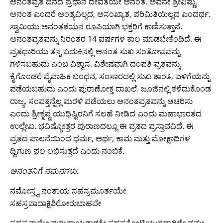
ಅನಂತವ್ರತ ದಿನದ ಪ್ರಧಾನ ದೇವತೆಯೇ ಅನಂತ. ಅವನೇ ಶ್ರೀವಿಷ್ಣು.
ಅನಂತ ಎಂದರೆ ಅಂತ್ಯವಿಲ್ಲದ, ಅಸಂಖ್ಯಾತ, ಪರಿಮಿತಿಯಿಲ್ಲದ ಎಂದರ್ಥ.
ಸ್ವಾಮಿಯು ಅನಂತಶಯನ ರೂಪಿಯಾಗಿ ಭಕ್ತರಿಗೆ ಕಾಣಿಸುತ್ತಾನೆ.
ಅನಂತವ್ರತವನ್ನು ನಿರಂತರ 14 ವರ್ಷಗಳ ಕಾಲ ಮಾಡಬೇಕೆಂದಿದೆ. ಈ
ವ್ರತಧಾರಿಯು ತನ್ನ ಬದುಕಿನಲ್ಲಿ ಅನಂತ ಸುಖ ಸಂತೋಷವನ್ನು
ಗಳಿಸಬಹುದು ಎಂಬ ವಿಶ್ವಾಸ. ವಿಶೇಷವಾಗಿ ದಂಪತಿ ವ್ರತವನ್ನು
ಕೈಗೊಂಡರೆ ವೈವಾಹಿಕ ಬಂಧನ, ಸಂಸಾರದಲ್ಲಿ ಸುಖ ಶಾಂತಿ, ಏಳಿಗೆಯನ್ನು
ಪಡೆಯಬಹುದು ಎಂದು ಪುರಾಣೋಕ್ತ ದಾಖಲೆ. ಜೂಜಿನಲ್ಲಿ ಕಳೆದುಕೊಂಡ
ರಾಜ್ಯ, ಸಂಪತ್ತನ್ನೆಲ್ಲ ಮರಳಿ ಪಡೆಯಲು ಅನಂತವ್ರತವನ್ನು ಆಚರಿಸು
ಎಂದು ಶ್ರೀಕೃಷ್ಣ ಯುಧಿಷ್ಟಿರನಿಗೆ ಸಲಹೆ ನೀಡಿದ ಎಂದು ಮಹಾಭಾರತದ
ಉಲ್ಲೇಖ. ಭವಿಷ್ಯೋತ್ತರ ಪುರಾಣದಲ್ಲೂ ಈ ವ್ರತದ ಪ್ರಸ್ತಾವವಿದೆ. ಈ
ವ್ರತದ ಪಾಲನೆಯಿಂದ ಧರ್ಮ, ಅರ್ಥ, ಕಾಮ ಮತ್ತು ಮೋಕ್ಷಾದಿಗಳ
ದ್ವಿಗುಣ ಫ‌ಲ ಲಭಿಸುತ್ತದೆ ಎಂದು ನಂಬಿಕೆ.
ಅನಂತನಿಗೆ ನಮನಗಳು:
ನಮೋಸ್ತ್ವ ನಂತಾಯ ಸಹಸ್ರಮೂರ್ತಯೇ
ಸಹಸ್ರಪಾದಾಕ್ಷಿಶಿರೋರುಬಾಹವೇ
ಸಹಸ್ರನಾಮ್ನೇ ಪುರುಷಾಯಶಾಶ್ವತೇ ಸಹಸ್ರಕೋಟಿಯುಗಧಾರಿಣೇ ನಮಃ