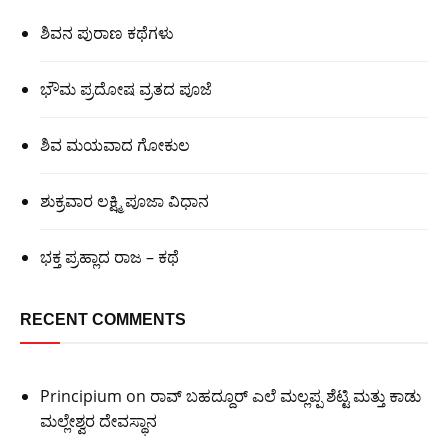
ಶಿವನ ಪುರಾಣ ಕಥೆಗಳು
ಭೌಮ ಪ್ರದೋಷ ವ್ರತದ ಪೂಜೆ
ಶಿವ ಮಯವಾದ ಗೋಕುಲ
ಶುಕ್ರವಾರ ಲಕ್ಷ್ಮಿ ಪೂಜಾ ವಿಧಾನ
ಭಕ್ತ ಪ್ರಹ್ಲಾದ ರಾಜ – ಕಥೆ
RECENT COMMENTS
Principium
on
ರಾವ್ ಬಹದ್ದೂರ್ ಎಲೆ ಮಲ್ಲಪ್ಪ ಶೆಟ್ಟಿ ಮತ್ತು ಕಾಡು
ಮಲ್ಲೇಶ್ವರ ದೇವಸ್ಥಾನ