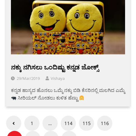
ನಕ್ಕು ನಗಿಸಲು ಒಂದಿಷ್ಟು ಕನ್ನಡ ಜೋಕ್ಸ್
29/Mar/2019
Vishaya
ಕನ್ನಡ ಹಾಸ್ಯದ ಹೊನಲು ಒಮ್ಮೆ ನಕ್ಕು ಬಿಡಿ ಕೆಸರಿನಲ್ಲಿ ಮಲಗಿದ ಎಮ್ಮೆ
ಸೀರಿಯಲ್ ನೋಡಲು ಕುಳಿತ ಹೆಣ್ಣು
Posts
1
…
114
115
116
pagination