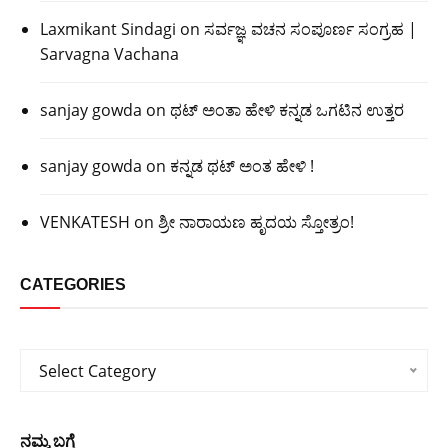
Laxmikant Sindagi
on
ಸರ್ವಜ್ಞ ವಚನ ಸಂಪೂರ್ಣ ಸಂಗ್ರಹ |
Sarvagna Vachana
sanjay gowda
on
ಥಟ್ ಅಂತಾ ಹೇಳಿ ಕನ್ನಡ ಒಗಟಿನ ಉತ್ತರ
sanjay gowda
on
ಕನ್ನಡ ಥಟ್ ಅಂತ ಹೇಳಿ !
VENKATESH
on
ಶ್ರೀ ನಾರಾಯಣ ಹೃದಯ ಸ್ತೋತ್ರಂ!
CATEGORIES
Categories
Select Category
ನಮ್ಮ ಬಗ್ಗೆ