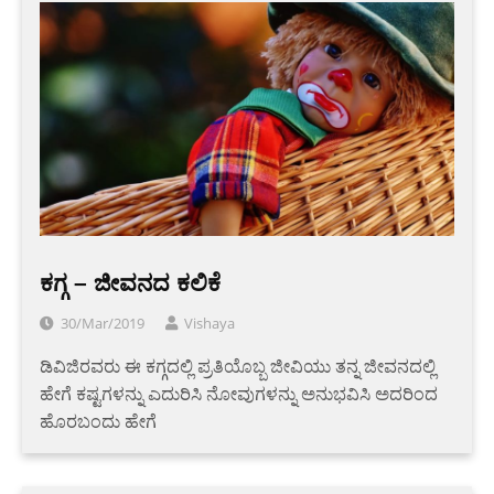
ಕಗ್ಗ – ಜೀವನದ ಕಲಿಕೆ
30/Mar/2019
Vishaya
ಡಿವಿಜಿರವರು ಈ ಕಗ್ಗದಲ್ಲಿ ಪ್ರತಿಯೊಬ್ಬ ಜೀವಿಯು ತನ್ನ ಜೀವನದಲ್ಲಿ
ಹೇಗೆ ಕಷ್ಟಗಳನ್ನು ಎದುರಿಸಿ ನೋವುಗಳನ್ನು ಅನುಭವಿಸಿ ಅದರಿಂದ
ಹೊರಬಂದು ಹೇಗೆ