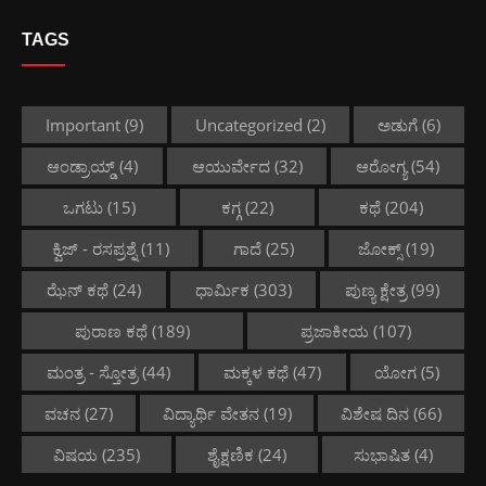
TAGS
Important
(9)
Uncategorized
(2)
ಅಡುಗೆ
(6)
ಆಂಡ್ರಾಯ್ಡ್
(4)
ಆಯುರ್ವೇದ
(32)
ಆರೋಗ್ಯ
(54)
ಒಗಟು
(15)
ಕಗ್ಗ
(22)
ಕಥೆ
(204)
ಕ್ವಿಜ್ - ರಸಪ್ರಶ್ನೆ
(11)
ಗಾದೆ
(25)
ಜೋಕ್ಸ್
(19)
ಝೆನ್ ಕಥೆ
(24)
ಧಾರ್ಮಿಕ
(303)
ಪುಣ್ಯ ಕ್ಷೇತ್ರ
(99)
ಪುರಾಣ ಕಥೆ
(189)
ಪ್ರಜಾಕೀಯ
(107)
ಮಂತ್ರ - ಸ್ತೋತ್ರ
(44)
ಮಕ್ಕಳ ಕಥೆ
(47)
ಯೋಗ
(5)
ವಚನ
(27)
ವಿದ್ಯಾರ್ಥಿ ವೇತನ
(19)
ವಿಶೇಷ ದಿನ
(66)
ವಿಷಯ
(235)
ಶೈಕ್ಷಣಿಕ
(24)
ಸುಭಾಷಿತ
(4)