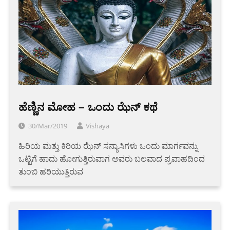
ಹೆಣ್ಣಿನ ಮೋಹ – ಒಂದು ಝೆನ್ ಕಥೆ
30/Mar/2019
Vishaya
ಹಿರಿಯ ಮತ್ತು ಕಿರಿಯ ಝೆನ್ ಸನ್ಯಾಸಿಗಳು ಒಂದು ಮಾರ್ಗವನ್ನು
ಒಟ್ಟಿಗೆ ಹಾದು ಹೋಗುತ್ತಿರುವಾಗ ಅವರು ಬಲವಾದ ಪ್ರವಾಹದಿಂದ
ತುಂಬಿ ಹರಿಯುತ್ತಿರುವ