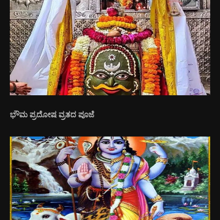
ಭೌಮ ಪ್ರದೋಷ ವ್ರತದ ಪೂಜೆ