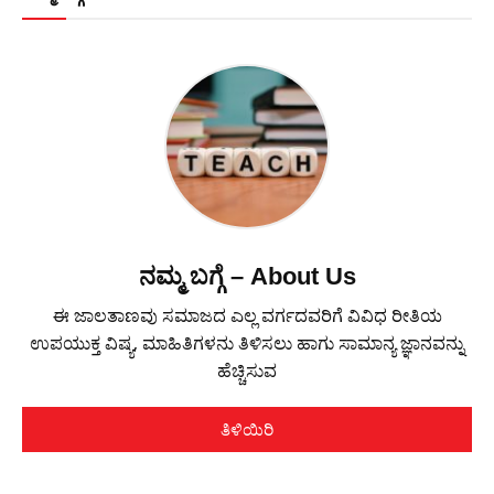
ನಮ್ಮ ಬಗ್ಗೆ – About Us
ಈ ಜಾಲತಾಣವು ಸಮಾಜದ ಎಲ್ಲ ವರ್ಗದವರಿಗೆ ವಿವಿಧ ರೀತಿಯ
ಉಪಯುಕ್ತ ವಿಷ್ಯ, ಮಾಹಿತಿಗಳನು ತಿಳಿಸಲು ಹಾಗು ಸಾಮಾನ್ಯ ಜ್ಞಾನವನ್ನು
ಹೆಚ್ಚಿಸುವ
ತಿಳಿಯಿರಿ