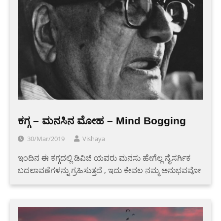
ಕಗ್ಗ – ಮನಸಿನ ಮೋಹ – Mind Bogging
30/Mar/2019
Vishaya
ಇಂದಿನ ಈ ಕಗ್ಗದಲ್ಲಿ ಡಿವಿಜಿ ಯವರು ಮನಸು ಹೇಗೆಲ್ಲ ನೈಸರ್ಗಿಕ
ಬದಲಾವಣೆಗಳನ್ನು ಗ್ರಹಿಸುತ್ತದೆ , ಇದು ಕೇವಲ ನಮ್ಮ ಅನುಭವವೋ