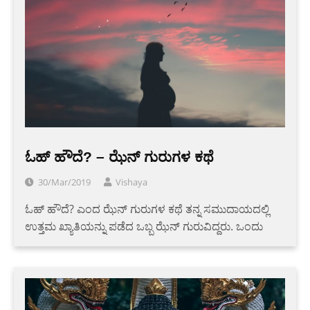
ಓಹ್ ಹೌದೆ? – ಝೆನ್ ಗುರುಗಳ ಕಥೆ
30/Mar/2019
Vishaya
ಓಹ್ ಹೌದೆ? ಎಂದ ಝೆನ್ ಗುರುಗಳ ಕಥೆ ತನ್ನ ಸಮುದಾಯದಲ್ಲಿ
ಉತ್ತಮ ಖ್ಯಾತಿಯನ್ನು ಪಡೆದ ಒಬ್ಬ ಝೆನ್ ಗುರುವಿದ್ದರು. ಒಂದು