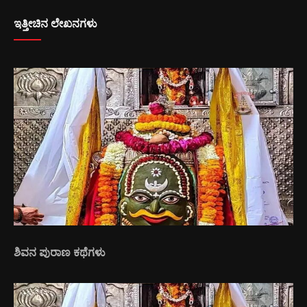
ಇತ್ತೀಚಿನ ಲೇಖನಗಳು
ಶಿವನ ಪುರಾಣ ಕಥೆಗಳು