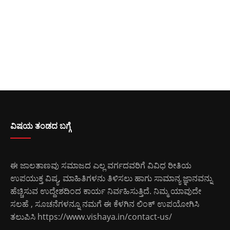
ವಿಷಯ ತಂಡದ ಬಗ್ಗೆ
ಈ ಜಾಲತಾಣವು ಸಮಾಜದ ಎಲ್ಲ ವರ್ಗದವರಿಗೆ ವಿವಿಧ ರೀತಿಯ
ಉಪಯುಕ್ತ ವಿಷ್ಯ, ಮಾಹಿತಿಗಳನು ತಿಳಿಸಲು ಹಾಗು ಸಾಮಾನ್ಯ ಜ್ಞಾನವನ್ನು
ಹೆಚ್ಚಿಸುವ ಉದ್ದೇಶದಿಂದ ಕಾರ್ಯ ನಿರ್ವಹಿಸುತ್ತಿದೆ. ನಿಮ್ಮ ಯಾವುದೇ
ಸಲಹೆ , ಸೂಚನೆಗಳನ್ನೂ ನಮಗೆ ಈ ಕೆಳಗಿನ ಲಿಂಕ್ ಉಪಯೋಗಿಸಿ
ತಲುಪಿಸಿ
https://www.vishaya.in/contact-us/