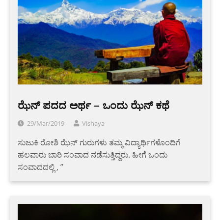
ಝೆನ್ ಪದದ ಅರ್ಥ – ಒಂದು ಝೆನ್ ಕಥೆ
29/Mar/2019
Vishaya
ಸುಜುಕಿ ರೋಶಿ ಝೆನ್ ಗುರುಗಳು ತಮ್ಮ ವಿದ್ಯಾರ್ಥಿಗಳೊಂದಿಗೆ
ಹಲವಾರು ಬಾರಿ ಸಂವಾದ ನಡೆಸುತ್ತಿದ್ದರು. ಹೀಗೆ ಒಂದು
ಸಂವಾದದಲ್ಲಿ , ”