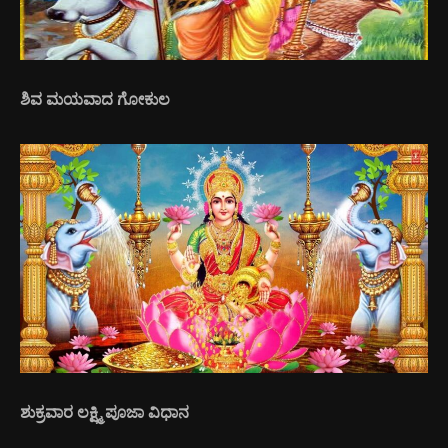
ಶಿವ ಮಯವಾದ ಗೋಕುಲ
ಶುಕ್ರವಾರ ಲಕ್ಷ್ಮಿ ಪೂಜಾ ವಿಧಾನ