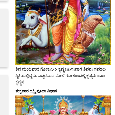
ಶಿವ ಮಯವಾದ ಗೋಕುಲ :- ಕೃಷ್ಣ ಜನಿಸುವಾಗ ಶಿವನು ಸಮಾಧಿ
ಸ್ಥಿತಿಯಲ್ಲಿದ್ದನು. ಎಚ್ಚರವಾದ ಮೇಲೆ ಗೋಕುಲದಲ್ಲಿ ಕೃಷ್ಣನು ಬಾಲ
ಕೃಷ್ಣನ
ಶುಕ್ರವಾರ ಲಕ್ಷ್ಮಿ ಪೂಜಾ ವಿಧಾನ