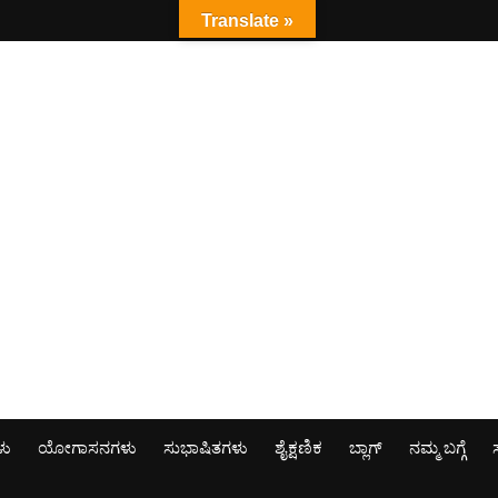
Translate »
ಳು
ಯೋಗಾಸನಗಳು
ಸುಭಾಷಿತಗಳು
ಶೈಕ್ಷಣಿಕ
ಬ್ಲಾಗ್
ನಮ್ಮ ಬಗ್ಗೆ