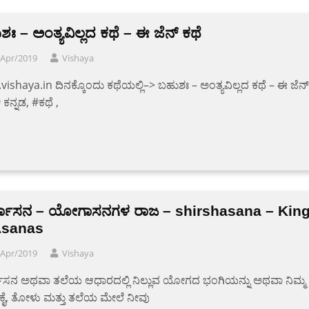
ಃ – ಅಂತ್ಯವಿಲ್ಲದ ಕಥೆ – ಈ ಜೆನ್ ಕಥೆ
/Apr/2019
Vishaya
ishaya.in ದಿನಕ್ಕೊಂದು ಕಥೆಯಲ್ಲಿ–> ಬಹುಶಃ – ಅಂತ್ಯವಿಲ್ಲದ ಕಥೆ – ಈ ಜೆನ್
 ಕನ್ನಡ, #ಕಥೆ ,
್ಷಾಸನ – ಯೋಗಾಸನಗಳ ರಾಜ – shirshasana – Kin
Asanas
/Apr/2019
Vishaya
ಷಾಸನ ಅಥವಾ ತಲೆಯ ಆಧಾರದಲ್ಲಿ ನಿಲ್ಲುವ ಯೋಗದ ಭಂಗಿಯನ್ನು ಅಥವಾ ನಿಮ್ಮ
ೈ, ತೋಳು ಮತ್ತು ತಲೆಯ ಮೇಲೆ ನೀವು