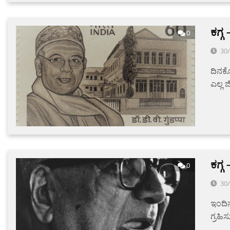
ಕಗ್
0
30
ದಿನಕ್ಕ
ಎಲ್ಲ ಜ
ಕಗ್
0
30
ಇಂದಿನ
ಗ್ರಹಿ