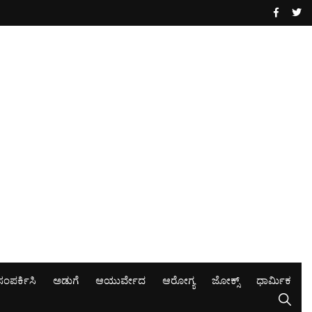
ಸಂಪರ್ಕಿಸಿ
ಅಡುಗೆ
ಆಯುರ್ವೇದ
ಆರೋಗ್ಯ
ಜೋಕ್ಸ್
ಧಾರ್ಮಿಕ