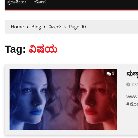
ಪ್ರಜಾಕೀಯ
ಯೋಗ
Home
Blog
ವಿಷಯ
Page 90
Tag:
ವಿಷಯ
ಪುಣ್
0
08
www.v
#ಮೋಹ