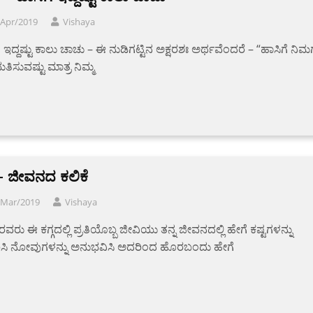
/Apr/2019
Vishaya
ೆ ಇದ್ದಷ್ಟು ಕಾಲು ಚಾಚು – ಈ ನುಡಿಗಟ್ಟಿನ ಅಕ್ಷರಶಃ ಅರ್ಥವೆಂದರೆ – “ಹಾಸಿಗೆ ನಿಮಗ
ಿಸುವಷ್ಟು ಮಾತ್ರ ನಿಮ್ಮ
 – ಜೀವನದ ಕಲಿಕೆ
/Mar/2019
Vishaya
ಿರವರು ಈ ಕಗ್ಗದಲ್ಲಿ ಪ್ರತಿಯೊಬ್ಬ ಜೀವಿಯು ತನ್ನ ಜೀವನದಲ್ಲಿ ಹೇಗೆ ಕಷ್ಟಗಳನ್ನು
ಿಸಿ ನೋವುಗಳನ್ನು ಅನುಭವಿಸಿ ಅದರಿಂದ ಹೊರಬಂದು ಹೇಗೆ