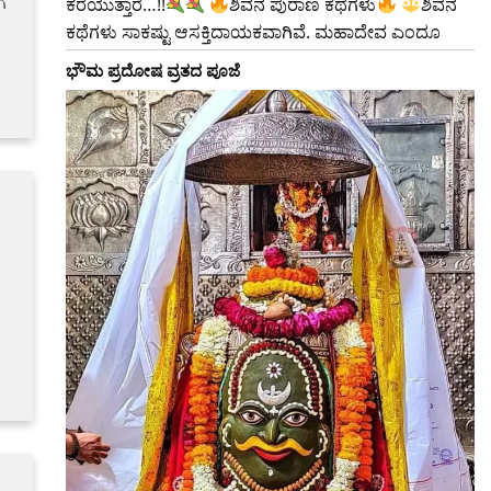
ೆ
ಕರೆಯುತ್ತಾರೆ…!!
ಶಿವನ ಪುರಾಣ ಕಥೆಗಳು
ಶಿವನ
ಕಥೆಗಳು ಸಾಕಷ್ಟು ಆಸಕ್ತಿದಾಯಕವಾಗಿವೆ. ಮಹಾದೇವ ಎಂದೂ
ಭೌಮ ಪ್ರದೋಷ ವ್ರತದ ಪೂಜೆ