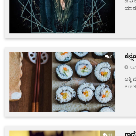
ಡಿ ವಿ
ಯಾವದ
ಕನ್ನ
0
02
ಅಕ್ಕಿ
Pree
ಗಾದೆ
11