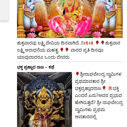
ಶುಕ್ರವಾರವು ಲಕ್ಷ್ಮಿ ದೇವಿಯ ದಿನವಾಗಿದೆ..!!
​ಶುಕ್ರವಾರ
ಲಕ್ಷ್ಮಿ ಆರಾಧನೆಯ ಮಹತ್ವ
ವಾರದ ಪ್ರತಿ ದಿನವೂ
ಯಾವುದಾದರೂ ಒಂದು ದೇವರು
ಭಕ್ತ ಪ್ರಹ್ಲಾದ ರಾಜ – ಕಥೆ
ಶ್ರೀರಾಘವೇಂದ್ರ ಸ್ವಾಮಿಗಳ
ಪ್ರಥಮಾವತಾರ ಶ್ರೀ
ಭಕ್ತಪ್ರಹ್ಲಾದರಾಜ
ಭಕ್ತಿ
ಎಂದರೆ ಏನು?ಅದರ ಪ್ರಭಾವ
ಹೇಗಿರುತ್ತದೆ? ಶ್ರೀ ರಾಘವೇಂದ್ರ
ಸ್ವಾಮಿಗಳು ಪ್ರಥಮ
ಅವತಾರದಲ್ಲಿ