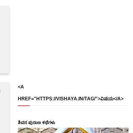
<A
g
HREF="HTTPS://VISHAYA.IN/TAG/">ವಿಷಯ</A>
ಶಿವನ ಪುರಾಣ ಕಥೆಗಳು