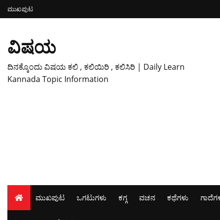
ಮುಖಪುಟ
ವಿಷಯ
ದಿನಕ್ಕೊಂದು ವಿಷಯ ಕಲಿ , ಕಲಿಯಿರಿ , ಕಲಿಸಿರಿ | Daily Learn
Kannada Topic Information
ಮುಖಪುಟ
ಒಗಟುಗಳು
ಕಗ್ಗ
ವಚನ
ಕಥೆಗಳು
ಗಾದೆಗ