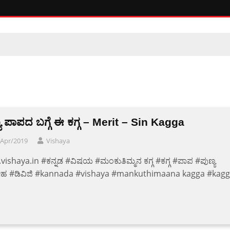
ಯ ಪಾಪದ ಬಗ್ಗೆ ಈ ಕಗ್ಗ – Merit – Sin Kagga
/Apr/2019
Vishaya
ishaya.in #ಕನ್ನಡ #ವಿಷಯ #ಮಂಕುತಿಮ್ಮನ ಕಗ್ಗ #ಕಗ್ಗ #ಪಾಪ #ಪುಣ್ಯ
 #ಡಿವಿಜಿ #kannada #vishaya #mankuthimaana kagga #kag