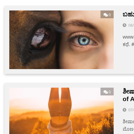
ಬಹುಶ
0
08
www.v
ಕಥೆ. #
ಶೀರ
0
of 
07
ಶೀರ್
ಮೊಣಕ