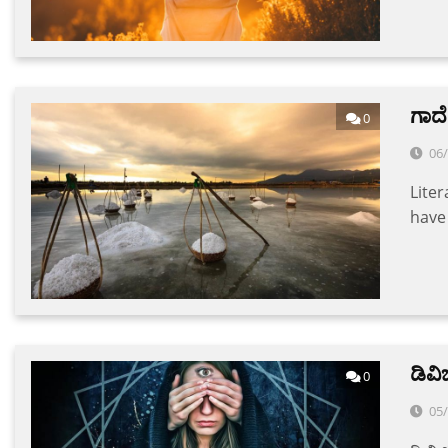
ಗಾದ
0
06
Liter
have
ಡಿವಿ
0
05