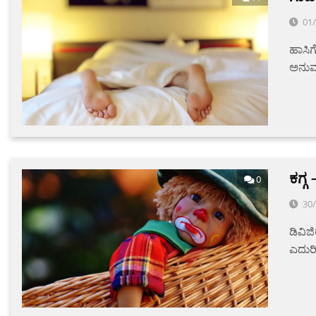
01
ಹಾಸಿಗ
ಅನುಮತ
ಕಗ್ಗ
0
30
ಡಿವಿಜ
ಎದುರ