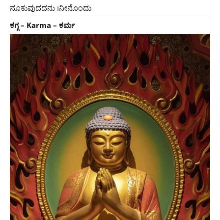
ನೂಕುವುದದನು ।ನೀನೊಂದು
ಕಗ್ಗ – Karma – ಕರ್ಮ