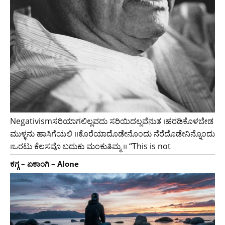
Negativismಸರಿಯಾಗಲಿಲ್ಲವದು ಸರಿಯಿದಲ್ಲವೆನುತ ।ಹರಡಿಕೊಳಬೇಡ
ಮುಳ್ಳನು ಹಾಸಿಗೆಯಲಿ ।।ಕೊರೆಯಾದೊಡೇನೊಂದು ನೆರೆದೊಡೇನಿನ್ನೊಂದು
।ಒರಟು ಕೆಲಸವೊ ಬದುಕು ಮಂಕುತಿಮ್ಮ ।। “This is not
ಕಗ್ಗ – ಏಕಾಂಗಿ – Alone