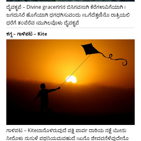
ದೈವಕೃಪೆ – Divine graceಗಗನ ಬಿಸಿಗವಸಾಗಿ ಕೆರೆಗಳಾವಿಗೆಯಾಗಿ ।
ಜಗದುಸಿರೆ ಹೊಗೆಯಾಗಿ ಧಗಧಗಿಸುವಂದು ।।ಒಗೆದೆತ್ತಣಿನೊ ರಾತ್ರಿಯಲಿ
ಧರೆಗೆ ತಂಪೆರೆವ ।ಮುಗಿಲವೊಳು ದೈವಕೃಪೆ
ಕಗ್ಗ – ಗಾಳಿಪಟ – Kite
ಗಾಳಿಪಟ – Kiteಬಾನೊಳಿರುವುದೆ ಪಕ್ಷಿ ಪಾರ್ವ ದಾರಿಯ ನಕ್ಷೆ ।ಮೀನು
ನೀರೊಳು ನುಸುಳೆ ಪಥನಿಯಮವಹುದೆ ।।ಏನೊ ಜೀವವನೆಳೆವುದೇನೊ