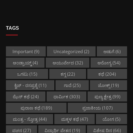
TAGS
Important
(9)
Uncategorized
(2)
ಅಡುಗೆ
(6)
ಆಂಡ್ರಾಯ್ಡ್
(4)
ಆಯುರ್ವೇದ
(32)
ಆರೋಗ್ಯ
(54)
ಒಗಟು
(15)
ಕಗ್ಗ
(22)
ಕಥೆ
(204)
ಕ್ವಿಜ್ - ರಸಪ್ರಶ್ನೆ
(11)
ಗಾದೆ
(25)
ಜೋಕ್ಸ್
(19)
ಝೆನ್ ಕಥೆ
(24)
ಧಾರ್ಮಿಕ
(303)
ಪುಣ್ಯ ಕ್ಷೇತ್ರ
(99)
ಪುರಾಣ ಕಥೆ
(189)
ಪ್ರಜಾಕೀಯ
(107)
ಮಂತ್ರ - ಸ್ತೋತ್ರ
(44)
ಮಕ್ಕಳ ಕಥೆ
(47)
ಯೋಗ
(5)
ವಚನ
(27)
ವಿದ್ಯಾರ್ಥಿ ವೇತನ
(19)
ವಿಶೇಷ ದಿನ
(66)