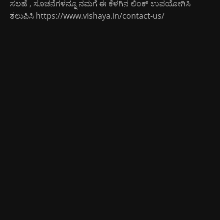
ಸಲಹೆ , ಸೂಚನೆಗಳನ್ನೂ ನಮಗೆ ಈ ಕೆಳಗಿನ ಲಿಂಕ್ ಉಪಯೋಗಿಸಿ
ತಲುಪಿಸಿ
https://www.vishaya.in/contact-us/