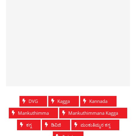
DVG
Kagga
Kannada
Mankuthimma
Mankuthimmana Kagga
ಕಗ್ಗ
ಡಿವಿಜಿ
ಮಂಕುತಿಮ್ಮನ ಕಗ್ಗ