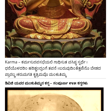
Karma – ಕರ್ಮಸುರಪಸಭೆಯಲಿ ಗಾಧಿಸುತ ವಸಿಷ್ಠ ಸ್ಪರ್ಧೆ ।
ಧರೆಯೊಳದರಿಂ ಹರಿಶ್ಚಂದ್ರಂಗೆ ತಪನೆ ।।ಬರುವುದಿಂತೆತ್ತಣಿನೊ ಬೇಡದ
ಪ್ರಾರಬ್ಧ ।ಕರುಮಗತಿ ಕೃತ್ರಿಮವೊ ಮಂಕುತಿಮ್ಮ
ಡಿವಿಜಿ ಯವರ ಮಂಕುತಿಮ್ಮನ ಕಗ್ಗ – ಸಂಪೂರ್ಣ ೯೪೫ ಕಗ್ಗಗಳು