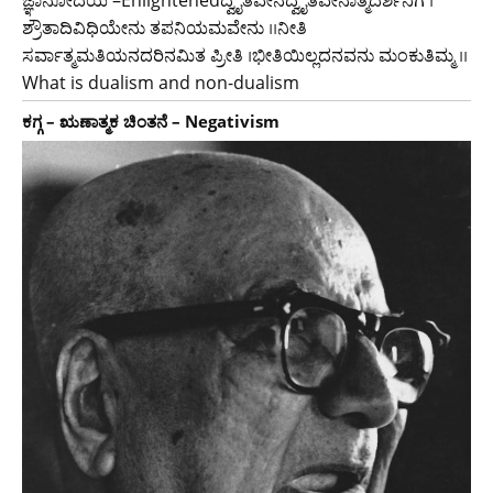
ಶ್ರೌತಾದಿವಿಧಿಯೇನು ತಪನಿಯಮವೇನು ।।ನೀತಿ
ಸರ್ವಾತ್ಮಮತಿಯನದರಿನಮಿತ ಪ್ರೀತಿ ।ಭೀತಿಯಿಲ್ಲದನವನು ಮಂಕುತಿಮ್ಮ ।।
What is dualism and non-dualism
ಕಗ್ಗ – ಋಣಾತ್ಮಕ ಚಿಂತನೆ – Negativism