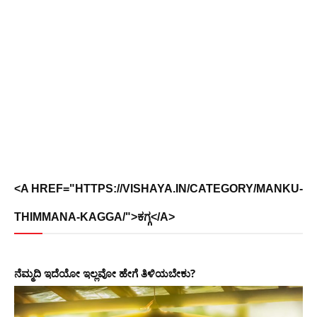
<A HREF="HTTPS://VISHAYA.IN/CATEGORY/MANKU-
THIMMANA-KAGGA/">ಕಗ್ಗ</A>
ನೆಮ್ಮದಿ ಇದೆಯೋ ಇಲ್ಲವೋ ಹೇಗೆ ತಿಳಿಯಬೇಕು?