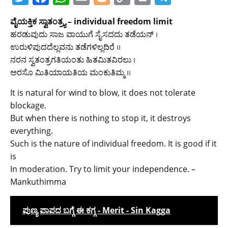
w
a
h
m
o
o
in
el
ವೈಯಕ್ತಿಕ ಸ್ವಾತಂತ್ರ್ಯ – individual freedom limit
itt
c
at
ai
g
p
t
e
ಹರಡುವುದು ಸಾಜ ವಾಯುಗೆ ಸೈಸದದು ತಡೆಯನ್ ।
er
e
s
l
g
y
gr
ಉರುಳಿಪುದದೆಲ್ಲವನು ತಡೆಗಳಿಲ್ಲದಿರೆ ।।
b
A
er
Li
a
ನರನ ಸ್ವತಂತ್ರಗತಿಯಂತು ಹಿತಮಿತವಿರಲು ।
ಅರಸೊ ಮಿತಿಯಾಯತಿಯ ಮಂಕುತಿಮ್ಮ ।।
o
p
n
m
o
p
k
It is natural for wind to blow, it does not tolerate
blockage.
k
But when there is nothing to stop it, it destroys
everything.
Such is the nature of individual freedom. It is good if it
is
In moderation. Try to limit your independence. –
Mankuthimma
ಪುಣ್ಯ ಪಾಪದ ಬಗ್ಗೆ ಈ ಕಗ್ಗ - Merit - Sin Kagga