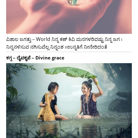
ವಿಶಾಲ ಜಗತ್ತು – World ನಿನ್ನ ಕಣ್ ಕಿವಿ ಮನಗಳರಿವಷ್ಟು ನಿನ್ನ ಜಗ ।
ನಿನ್ನನಳಿಸುವ ನಗಿಸುವೆಲ್ಲ ನಿನ್ನಂಶ ।।ಉನ್ನತಿಗೆ ನೀನೇರಿದಂತೆ
ಕಗ್ಗ – ದೈವಕೃಪೆ – Divine grace