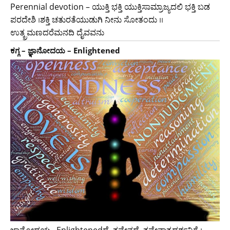
Perennial devotion – ಯುಕ್ತಿ ಭಕ್ತಿ ಯುಕ್ತಿಸಾಮ್ರಾಜ್ಯದಲಿ ಭಕ್ತಿ ಬಡ
ಪರದೇಶಿ ।ಶಕ್ತಿ ಚತುರತೆಯುಡುಗಿ ನೀನು ಸೋತಂದು ।।
ಉತ್ಕ್ರಮಣದರೆಮನದಿ ದೈವವನು
ಕಗ್ಗ – ಜ್ಞಾನೋದಯ – Enlightened
ಜ್ಞಾನೋದಯ –Enlightenedದ್ವೈತವೇನದ್ವೈತವೇನಾತ್ಮದರ್ಶನಿಗೆ ।