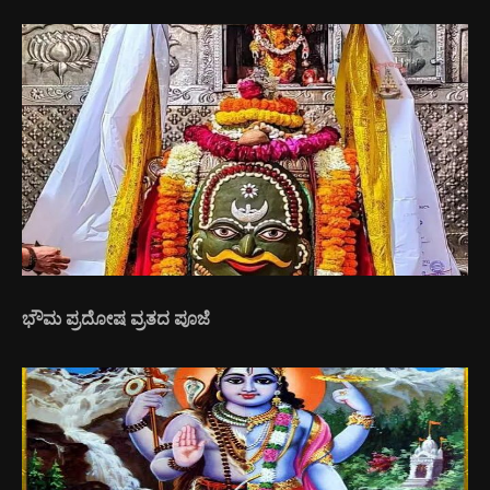
ಭೌಮ ಪ್ರದೋಷ ವ್ರತದ ಪೂಜೆ