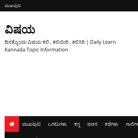
ಮುಖಪುಟ
ವಿಷಯ
ದಿನಕ್ಕೊಂದು ವಿಷಯ ಕಲಿ , ಕಲಿಯಿರಿ , ಕಲಿಸಿರಿ | Daily Learn
Kannada Topic Information
ಮುಖಪುಟ
ಒಗಟುಗಳು
ಕಗ್ಗ
ವಚನ
ಕಥೆಗಳು
ಗಾದೆಗ