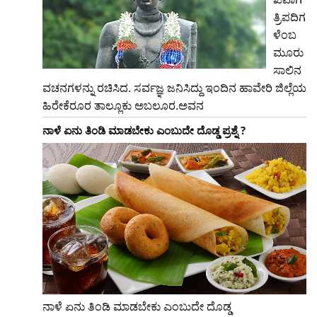
ತ್ರಿಪದಿಗ
ಳೆಂಬ
ಮೂರು
ಸಾಲಿನ
ವಚನಗಳನ್ನು ರಚಿಸಿದ. ಸರ್ವಜ್ಞ ಜನಿಸಿದ್ದು ಇಂದಿನ ಹಾವೇರಿ ಜಿಲ್ಲೆಯ
ಹಿರೇಕೆರೂರ ತಾಲ್ಲೂಕು ಅಬಲೂರ.ಅವನ
ನಾಳೆ ಏನು ತಿಂಡಿ ಮಾಡಬೇಕು ಎಂಬುದೇ ದೊಡ್ಡ ಪ್ರಶ್ನೆ ?
ನಾಳೆ ಏನು ತಿಂಡಿ ಮಾಡಬೇಕು ಎಂಬುದೇ ದೊಡ್ಡ