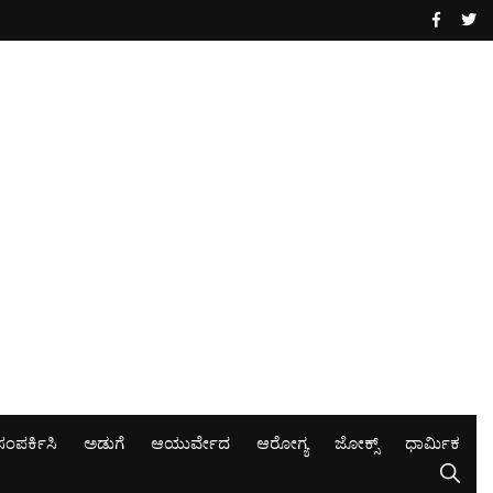
ಸಂಪರ್ಕಿಸಿ
ಅಡುಗೆ
ಆಯುರ್ವೇದ
ಆರೋಗ್ಯ
ಜೋಕ್ಸ್
ಧಾರ್ಮಿಕ