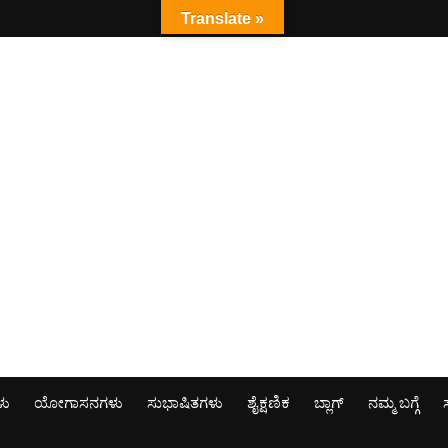
Translate »
ಳು
ಯೋಗಾಸನಗಳು
ಸುಭಾಷಿತಗಳು
ಶೈಕ್ಷಣಿಕ
ಬ್ಲಾಗ್
ನಮ್ಮ ಬಗ್ಗೆ