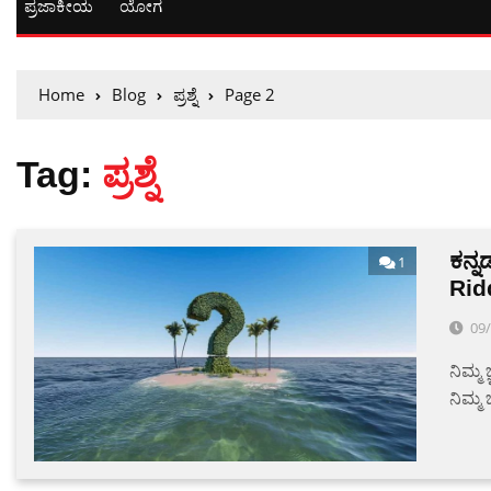
ಪ್ರಜಾಕೀಯ
ಯೋಗ
Home
Blog
ಪ್ರಶ್ನೆ
Page 2
Tag:
ಪ್ರಶ್ನೆ
ಕನ್
1
Rid
09
ನಿಮ್ಮ 
ನಿಮ್ಮ ಬ