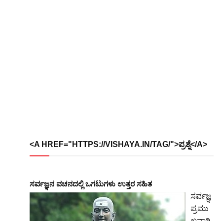
<A HREF="HTTPS://VISHAYA.IN/TAG/">ಪ್ರಶ್ನೆ</A>
ಸರ್ವಜ್ಞನ ವಚನದಲ್ಲಿ ಒಗಟುಗಳು ಉತ್ತರ ಸಹಿತ
ಸರ್ವಜ್ಞ
ಪ್ರಮು
ಖವಾಗಿ