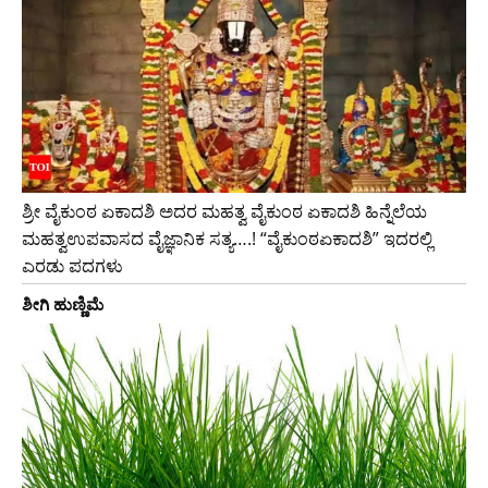
ಶ್ರೀ ವೈಕುಂಠ ಏಕಾದಶಿ ಅದರ ಮಹತ್ವ ವೈಕುಂಠ ಏಕಾದಶಿ ಹಿನ್ನೆಲೆಯ
ಮಹತ್ವಉಪವಾಸದ ವೈಜ್ಞಾನಿಕ ಸತ್ಯ….! “ವೈಕುಂಠಏಕಾದಶಿ” ಇದರಲ್ಲಿ
ಎರಡು ಪದಗಳು
ಶೀಗಿ ಹುಣ್ಣಿಮೆ