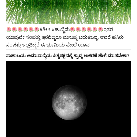
#ಶೀಗಿ #ಹುಣ್ಣಿಮೆ
ಇತರ
ಯಾವುದೇ ಸಂಪತ್ತು ಇರದಿದ್ದರೂ ಮನುಷ್ಯ ಬದುಕಬಲ್ಲ. ಆದರೆ ಹಸಿರು
ಸಂಪತ್ತು ಇಲ್ಲದಿದ್ದರೆ ಈ ಭೂಮಿಯ ಮೇಲೆ ಯಾವ
ಮಹಾಲಯ ಅಮಾವಾಸ್ಯೆಯ ಪಿತೃಪಕ್ಷದಲ್ಲಿ ಶ್ರಾದ್ಧ ಆಚರಣೆ ಹೇಗೆ ಮಾಡಬೇಕು?