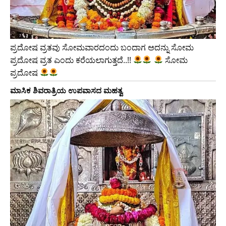
ಪ್ರದೋಷ ವ್ರತವು ಸೋಮವಾರದಂದು ಬಂದಾಗ ಅದನ್ನು ಸೋಮ
ಪ್ರದೋಷ ವ್ರತ ಎಂದು ಕರೆಯಲಾಗುತ್ತದೆ..!!
ಸೋಮ
ಪ್ರದೋಷ
ಮಾಸಿಕ ಶಿವರಾತ್ರಿಯ ಉಪವಾಸದ ಮಹತ್ವ