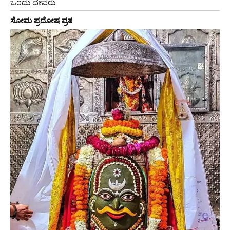
ಒಂದು ದೇವರು
ಸೋಮ ಪ್ರದೋಷ ವ್ರತ