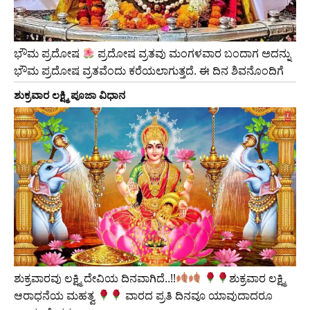
ಭೌಮ ಪ್ರದೋಷ
ಪ್ರದೋಷ ವ್ರತವು ಮಂಗಳವಾರ ಬಂದಾಗ ಅದನ್ನು
ಭೌಮ ಪ್ರದೋಷ ವ್ರತವೆಂದು ಕರೆಯಲಾಗುತ್ತದೆ. ಈ ದಿನ ಶಿವನೊಂದಿಗೆ
ಶುಕ್ರವಾರ ಲಕ್ಷ್ಮಿ ಪೂಜಾ ವಿಧಾನ
ಶುಕ್ರವಾರವು ಲಕ್ಷ್ಮಿ ದೇವಿಯ ದಿನವಾಗಿದೆ..!!
​ಶುಕ್ರವಾರ ಲಕ್ಷ್ಮಿ
ಆರಾಧನೆಯ ಮಹತ್ವ
ವಾರದ ಪ್ರತಿ ದಿನವೂ ಯಾವುದಾದರೂ