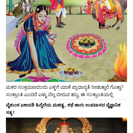
ಮಕರ ಸಂಕ್ರಮಣದಂದು ಎಳ್ಳಿಗೆ ಯಾಕೆ ಪ್ರಾಧಾನ್ಯತೆ ನೀಡುತ್ತಾರೆ ಗೊತ್ತಾ?
ಸಂಕ್ರಾಂತಿ ಎಂದರೆ ಎಳ್ಳು ಬೆಲ್ಲ ಬೀರುವ ಹಬ್ಬ, ಈ ಸಂಕ್ರಾಂತಿಯಲ್ಲಿ
ವೈಕುಂಠ ಏಕಾದಶಿ ಹಿನ್ನೆಲೆಯ ಮಹತ್ವ , ಕಥೆ ಹಾಗು ಉಪವಾಸದ ವೈಜ್ಞಾನಿಕ
ಸತ್ಯ !