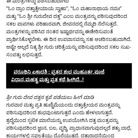
ಈ ಮಂತ್ರಗಳನ್ನು ಪಠಿಸಬಹುದಾಗಿದೆ
“ಓಂ ದ್ರಾಂ ದತ್ತಾತ್ತೇಯಾಯ ಸ್ವಾಹಾ”, “ಓಂ ಮಹಾನಾಥಾಯ ನಮಃ”
ಮತ್ತು “ಓಂ ಶ್ರೀ ಗುರುದೇವ ದತ್ತ” ಎಂಬ ಮಂತ್ರವನ್ನು ಪಠಿಸುವುದರಿಂದ
ಸಕಲ ಪಾಪಗಳು ಪರಿಹಾರವಾಗಿ, ಜೀವನದಲ್ಲಿ ನೆಮ್ಮದಿ ನೆಲೆಸುತ್ತದೆ.
ಮಂತ್ರಗಳನ್ನು ಪಠಿಸಿದ ನಂತರ ಇಷ್ಟಾರ್ಥವನ್ನು ಈಡೇರಿಸುವಂತೆ
ಪ್ರಾರ್ಥಿಸಿಕೊಳ್ಳಬೇಕು. ಈ ದಿನ ಉಪವಾಸವನ್ನು ಸಹ ಆಚರಿಸಬಹುದಾಗಿದೆ.
ಅಷ್ಟೇ ಅಲ್ಲದೆ ನಿತ್ಯ ಶ್ರೀ ಗುರು ಚರಿತ್ರೆಯನ್ನು ಪಠಿಸುವುದರಿಂದ ಸಕಲ ಸುಖ-
ಸಂಪತ್ತು ಲಭಿಸುತ್ತದೆ.
ವರೂಥಿನಿ ಏಕಾದಶಿ : ವ್ರತದ ಶುಭ ಮುಹೂರ್ತ,ಪೂಜೆ
ವಿಧಾನ,ಮಹತ್ವ ಮತ್ತು ವ್ರತ ಕಥೆ ಹೀಗಿದೆ..!
ಶ್ರೀ ಗುರು ದೇವ ದತ್ತನ ಕೃಪೆ ಪಡೆಯಲು ಹೀಗೆ ಮಾಡಿ
ಗುರವಾರ ಮತ್ತು ಪ್ರತಿ ಹುಣ್ಣಿಮೆಯಂದು ದತ್ತಾತ್ರೇಯರ ಮಂತ್ರವನ್ನು
ಪಠಿಸುವುದರಿಂದ ಶುಭವುಂಟಾಗುತ್ತದೆ ಎಂದು ಹೇಳಲಾಗುತ್ತದೆ.
ಶ್ರದ್ಧೆಯಿಂದ ಸ್ಪಟಿಕ ಮಾಲೆಯನ್ನು ಉಪಯೋಗಿಸಿ ದತ್ತ ಮಂತ್ರವನ್ನು
ಪಠಿಸುವುದರಿಂದ ಜ್ಞಾನ, ಬಲ, ವೃದ್ಧಿ, ಪ್ರಾಧಾನವಾಗುವುದಲ್ಲದೆ ಶತ್ರು ಬಾಧೆ,
ಕಾರ್ಯಗಳಲ್ಲಿ ಸಫಲತೆಯು ದೊರೆಯುತ್ತದೆ. ದತ್ತಾರಾಧನೆಯಿಂದ