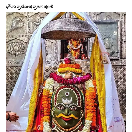
ಭೌಮ ಪ್ರದೋಷ ವ್ರತದ ಪೂಜೆ