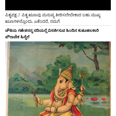
ಪಿತೃಪಕ್ಷ..!‌ ‌ ಪಿತೃ ಋಣವು ಮನುಷ್ಯ ತೀರಿಸಲೇಬೇಕಾದ ಬಹು ಮುಖ್ಯ
ಋಣಗಳಲ್ಲೊಂದು. ಏಕೆಂದರೆ, ನಮಗೆ
ಚೌತಿಯ ಗಣೇಶನನ್ನ ನದಿಯಲ್ಲಿ ವಿಸರ್ಜಿಸುವ ಹಿಂದಿನ ಕುತೂಹಲಕಾರಿ
ಪೌರಾಣಿಕ ಹಿನ್ನೆಲೆ