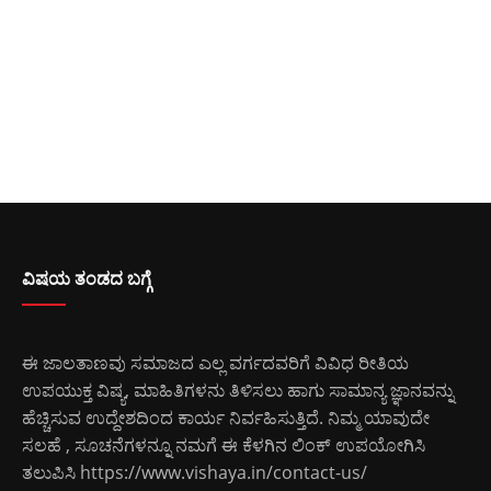
ವಿಷಯ ತಂಡದ ಬಗ್ಗೆ
ಈ ಜಾಲತಾಣವು ಸಮಾಜದ ಎಲ್ಲ ವರ್ಗದವರಿಗೆ ವಿವಿಧ ರೀತಿಯ
ಉಪಯುಕ್ತ ವಿಷ್ಯ, ಮಾಹಿತಿಗಳನು ತಿಳಿಸಲು ಹಾಗು ಸಾಮಾನ್ಯ ಜ್ಞಾನವನ್ನು
ಹೆಚ್ಚಿಸುವ ಉದ್ದೇಶದಿಂದ ಕಾರ್ಯ ನಿರ್ವಹಿಸುತ್ತಿದೆ. ನಿಮ್ಮ ಯಾವುದೇ
ಸಲಹೆ , ಸೂಚನೆಗಳನ್ನೂ ನಮಗೆ ಈ ಕೆಳಗಿನ ಲಿಂಕ್ ಉಪಯೋಗಿಸಿ
ತಲುಪಿಸಿ
https://www.vishaya.in/contact-us/