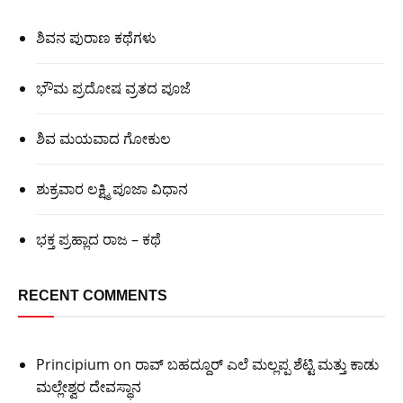
ಶಿವನ ಪುರಾಣ ಕಥೆಗಳು
ಭೌಮ ಪ್ರದೋಷ ವ್ರತದ ಪೂಜೆ
ಶಿವ ಮಯವಾದ ಗೋಕುಲ
ಶುಕ್ರವಾರ ಲಕ್ಷ್ಮಿ ಪೂಜಾ ವಿಧಾನ
ಭಕ್ತ ಪ್ರಹ್ಲಾದ ರಾಜ – ಕಥೆ
RECENT COMMENTS
Principium
on
ರಾವ್ ಬಹದ್ದೂರ್ ಎಲೆ ಮಲ್ಲಪ್ಪ ಶೆಟ್ಟಿ ಮತ್ತು ಕಾಡು
ಮಲ್ಲೇಶ್ವರ ದೇವಸ್ಥಾನ