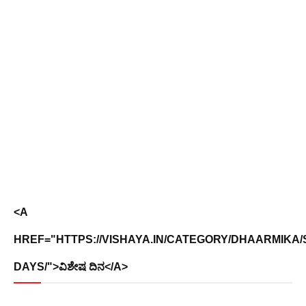
<A
HREF="HTTPS://VISHAYA.IN/CATEGORY/DHAARMIKA/
DAYS/">ವಿಶೇಷ ದಿನ</A>