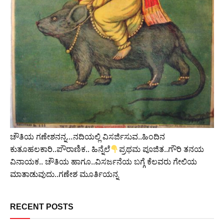
ಚೌತಿಯ ಗಣೇಶನನ್ನ…ನದಿಯಲ್ಲಿ ವಿಸರ್ಜಿಸುವ..ಹಿಂದಿನ
ಕುತೂಹಲಕಾರಿ..ಪೌರಾಣಿಕ.. ಹಿನ್ನೆಲೆ
ಪ್ರಥಮ ಪೂಜಿತ..ಗೌರಿ ತನಯ
ವಿನಾಯಕ.. ಚೌತಿಯ ಹಾಗೂ..ವಿಸರ್ಜನೆಯ ಬಗ್ಗೆ ಕೆಲವರು ಗೇಲಿಯ
ಮಾತಾಡುವುದು..ಗಣೇಶ ಮೂರ್ತಿಯನ್ನ
RECENT POSTS