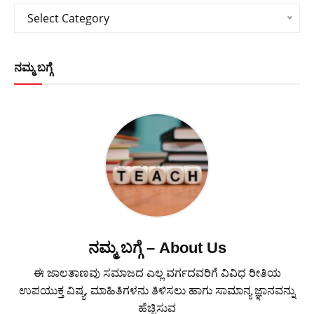
Categories
Select Category
ನಮ್ಮ ಬಗ್ಗೆ
ನಮ್ಮ ಬಗ್ಗೆ – About Us
ಈ ಜಾಲತಾಣವು ಸಮಾಜದ ಎಲ್ಲ ವರ್ಗದವರಿಗೆ ವಿವಿಧ ರೀತಿಯ
ಉಪಯುಕ್ತ ವಿಷ್ಯ, ಮಾಹಿತಿಗಳನು ತಿಳಿಸಲು ಹಾಗು ಸಾಮಾನ್ಯ ಜ್ಞಾನವನ್ನು
ಹೆಚ್ಚಿಸುವ