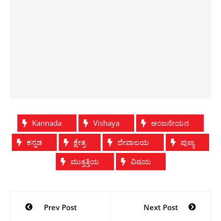
Kannada
Vishaya
ಆಂಜನೇಯನ
ಕನ್ನಡ
ಕ್ಷೇತ್ರ
ದೇವಾಲಯ
ಪುಣ್ಯ
ಮುತ್ತತ್ತಿಯ
ವಿಷಯ
Post
Prev Post
Next Post
navigation