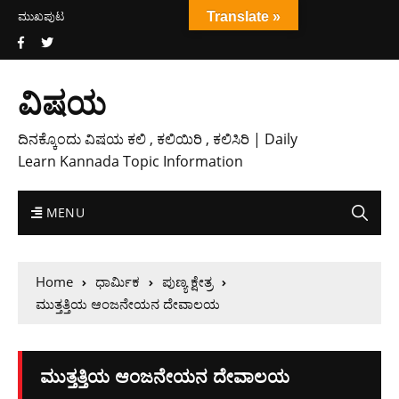
ಮುಖಪುಟ
Translate »
ವಿಷಯ
ದಿನಕ್ಕೊಂದು ವಿಷಯ ಕಲಿ , ಕಲಿಯಿರಿ , ಕಲಿಸಿರಿ | Daily
Learn Kannada Topic Information
MENU
Home
ಧಾರ್ಮಿಕ
ಪುಣ್ಯ ಕ್ಷೇತ್ರ
ಮುತ್ತತ್ತಿಯ ಆಂಜನೇಯನ ದೇವಾಲಯ
ಮುತ್ತತ್ತಿಯ ಆಂಜನೇಯನ ದೇವಾಲಯ