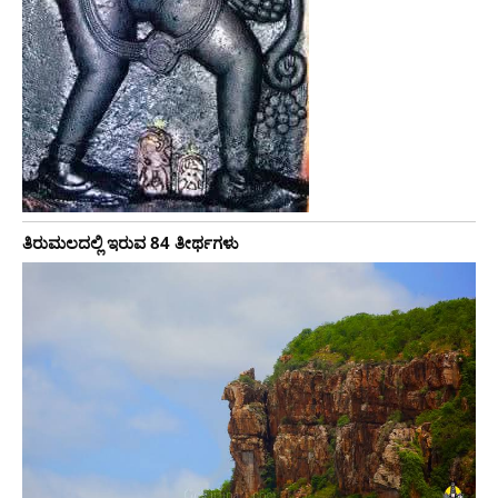
ತಿರುಮಲದಲ್ಲಿ ಇರುವ 84 ತೀರ್ಥಗಳು