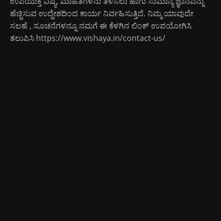
ಉಪಯುಕ್ತ ವಿಷ್ಯ, ಮಾಹಿತಿಗಳನು ತಿಳಿಸಲು ಹಾಗು ಸಾಮಾನ್ಯ ಜ್ಞಾನವನ್ನು
ಹೆಚ್ಚಿಸುವ ಉದ್ದೇಶದಿಂದ ಕಾರ್ಯ ನಿರ್ವಹಿಸುತ್ತಿದೆ. ನಿಮ್ಮ ಯಾವುದೇ
ಸಲಹೆ , ಸೂಚನೆಗಳನ್ನೂ ನಮಗೆ ಈ ಕೆಳಗಿನ ಲಿಂಕ್ ಉಪಯೋಗಿಸಿ
ತಲುಪಿಸಿ
https://www.vishaya.in/contact-us/