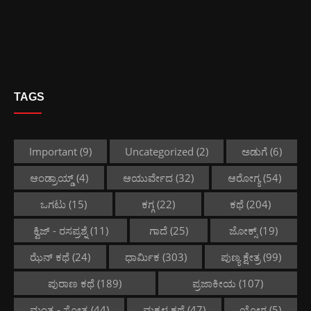
TAGS
Important
(9)
Uncategorized
(2)
ಅಡುಗೆ
(6)
ಆಂಡ್ರಾಯ್ಡ್
(4)
ಆಯುರ್ವೇದ
(32)
ಆರೋಗ್ಯ
(54)
ಒಗಟು
(15)
ಕಗ್ಗ
(22)
ಕಥೆ
(204)
ಕ್ವಿಜ್ - ರಸಪ್ರಶ್ನೆ
(11)
ಗಾದೆ
(25)
ಜೋಕ್ಸ್
(19)
ಝೆನ್ ಕಥೆ
(24)
ಧಾರ್ಮಿಕ
(303)
ಪುಣ್ಯ ಕ್ಷೇತ್ರ
(99)
ಪುರಾಣ ಕಥೆ
(189)
ಪ್ರಜಾಕೀಯ
(107)
ಮಂತ್ರ - ಸ್ತೋತ್ರ
(44)
ಮಕ್ಕಳ ಕಥೆ
(47)
ಯೋಗ
(5)