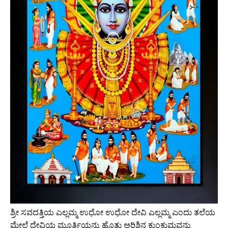
ಶ್ರೀ ಸವದತ್ತಿಯ ಎಲ್ಲಮ್ಮ ಉಧೋ ಉಧೋ ದೇವಿ ಎಲ್ಲಮ್ಮ ಎಂದು ತಲೆಯ
ಮೇಲೆ ದೇವಿಯ ಮೂರ್ತಿಯನ್ನು ಹೊತ್ತು ಅರಿಶಿನ ಕುಂಕುಮವನ್ನು