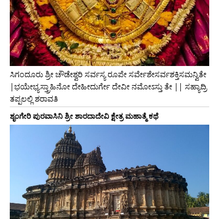
ಸಿಗಂದೂರು ಶ್ರೀ ಚೌಡೇಶ್ವರಿ ಸರ್ವಸ್ಯ ರೂಪೇ ಸರ್ವೇಶೇಸರ್ವಶಕ್ತಿಸಮನ್ವಿತೇ
|ಭಯೇಭ್ಯಸ್ತ್ರಾಹಿನೋ ದೇಹೀದುರ್ಗೇ ದೇವೀ ನಮೋಽಸ್ತು ತೇ || ಸಹ್ಯಾದ್ರಿ
ತಪ್ಪಲಲ್ಲಿ ಶರಾವತಿ
ಶೃಂಗೇರಿ ಪುರವಾಸಿನಿ ಶ್ರೀ ಶಾರದಾದೇವಿ ಕ್ಷೇತ್ರ ಮಹಾತ್ಮೆ ಕಥೆ