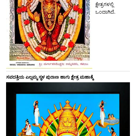
ಕ್ಷೇತ್ರಗಳಲ್ಲಿ
ಒಂದಾಗಿದೆ.
ಸವದತ್ತಿಯ ಎಲ್ಲಮ್ಮ ಸ್ಥಳ ಪುರಾಣ ಹಾಗು ಕ್ಷೇತ್ರ ಮಹಾತ್ಮೆ