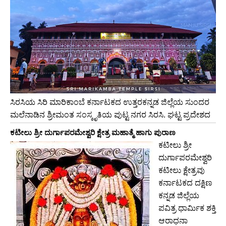
ಸಿರಸಿಯ ಸಿರಿ ಮಾರಿಕಾಂಬೆ ಕರ್ನಾಟಕದ ಉತ್ತರಕನ್ನಡ ಜಿಲ್ಲೆಯ ಸುಂದರ
ಮಲೆನಾಡಿನ ಶ್ರೀಮಂತ ಸಂಸ್ಕೃತಿಯ ಪುಟ್ಟ ನಗರ ಸಿರಸಿ. ಘಟ್ಟ ಪ್ರದೇಶದ
ಕಟೀಲು ಶ್ರೀ ದುರ್ಗಾಪರಮೇಶ್ವರಿ ಕ್ಷೇತ್ರ ಮಹಾತ್ಮೆ ಹಾಗು ಪುರಾಣ
ಕಟೀಲು ಶ್ರೀ
ದುರ್ಗಾಪರಮೇಶ್ವರಿ
ಕಟೀಲು ಕ್ಷೇತ್ರವು
ಕರ್ನಾಟಕದ ದಕ್ಷಿಣ
ಕನ್ನಡ ಜಿಲ್ಲೆಯ
ಪವಿತ್ರ ಧಾರ್ಮಿಕ ಶಕ್ತಿ
ಆರಾಧನಾ