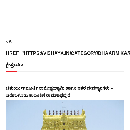
<A
HREF="HTTPS://VISHAYA.IN/CATEGORY/DHAARMIKA/PL
ಕ್ಷೇತ್ರ</A>
ಚತುರ್ಯುಗಮೂರ್ತಿ ರಾಮೇಶ್ವರಸ್ವಾಮಿ ಹಾಗೂ ಇತರ ದೇವಸ್ಥಾನಗಳು –
ಅರಕಲಗೂಡು ತಾಲೂಕಿನ ರಾಮನಾಥಪುರ