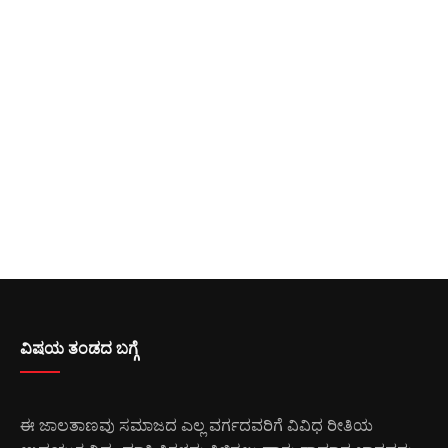
ವಿಷಯ ತಂಡದ ಬಗ್ಗೆ
ಈ ಜಾಲತಾಣವು ಸಮಾಜದ ಎಲ್ಲ ವರ್ಗದವರಿಗೆ ವಿವಿಧ ರೀತಿಯ