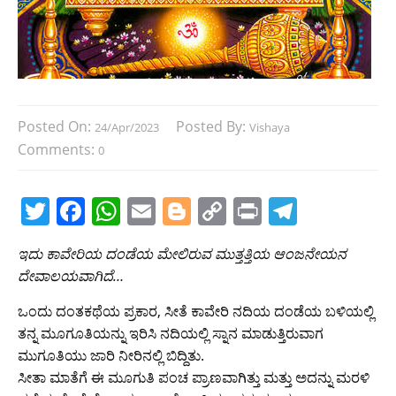
Posted On:
Posted By:
24/Apr/2023
Vishaya
Comments:
0
T
F
W
E
Bl
C
Pr
T
w
a
h
m
o
o
in
el
ಇದು ಕಾವೇರಿಯ ದಂಡೆಯ ಮೇಲಿರುವ ಮುತ್ತತ್ತಿಯ ಆಂಜನೇಯನ
itt
c
at
ai
g
p
t
e
ದೇವಾಲಯವಾಗಿದೆ…
er
e
s
l
g
y
gr
ಒಂದು ದಂತಕಥೆಯ ಪ್ರಕಾರ, ಸೀತೆ ಕಾವೇರಿ ನದಿಯ ದಂಡೆಯ ಬಳಿಯಲ್ಲಿ
b
A
er
Li
a
ತನ್ನ ಮೂಗೂತಿಯನ್ನು ಇರಿಸಿ ನದಿಯಲ್ಲಿ ಸ್ನಾನ ಮಾಡುತ್ತಿರುವಾಗ
o
p
n
m
ಮುಗೂತಿಯು ಜಾರಿ ನೀರಿನಲ್ಲಿ ಬಿದ್ದಿತು.
o
p
k
ಸೀತಾ ಮಾತೆಗೆ ಈ ಮೂಗುತಿ ಪಂಚ ಪ್ರಾಣವಾಗಿತ್ತು ಮತ್ತು ಅದನ್ನು ಮರಳಿ