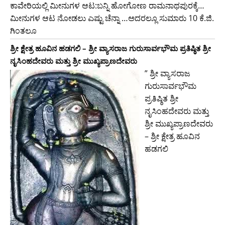
ಕಾವೇರಿಯಲ್ಲಿ ಮೀನುಗಳ ಆಟ:ಬನ್ನಿ ಹೋಗೋಣ ರಾಮನಾಥಪುರಕ್ಕೆ…
ಮೀನುಗಳ ಆಟ ನೋಡಲು ಎಷ್ಟು ಚೆನ್ನಾ …ಅದರಲ್ಲೂ ಸುಮಾರು 10 ಕೆ.ಜಿ.
ಗಿಂತಲೂ
ಶ್ರೀ ಕ್ಷೇತ್ರ ಹೂವಿನ ಹಡಗಲಿ – ಶ್ರೀ ವ್ಯಾಸರಾಜ ಗುರುಸಾರ್ವಭೌಮ ಪ್ರತಿಷ್ಠಿತ ಶ್ರೀ
ನೃಸಿಂಹದೇವರು ಮತ್ತು ಶ್ರೀ ಮುಖ್ಯಪ್ರಾಣದೇವರು
” ಶ್ರೀ ವ್ಯಾಸರಾಜ
ಗುರುಸಾರ್ವಭೌಮ
ಪ್ರತಿಷ್ಠಿತ ಶ್ರೀ
ನೃಸಿಂಹದೇವರು ಮತ್ತು
ಶ್ರೀ ಮುಖ್ಯಪ್ರಾಣದೇವರು
– ಶ್ರೀ ಕ್ಷೇತ್ರ ಹೂವಿನ
ಹಡಗಲಿ