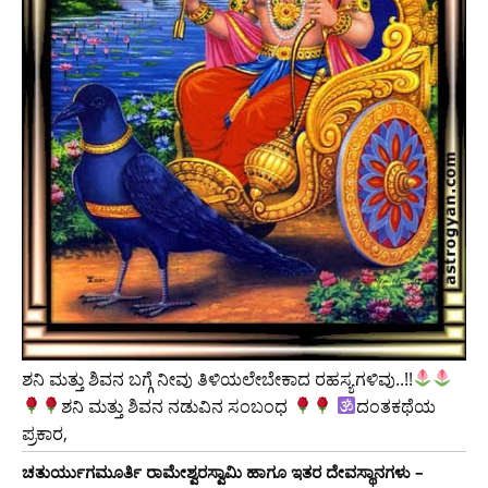
ಶನಿ ಮತ್ತು ಶಿವನ ಬಗ್ಗೆ ನೀವು ತಿಳಿಯಲೇಬೇಕಾದ ರಹಸ್ಯಗಳಿವು..!!
ಶನಿ ಮತ್ತು ಶಿವನ ನಡುವಿನ ಸಂಬಂಧ
ದಂತಕಥೆಯ
ಪ್ರಕಾರ,
ಚತುರ್ಯುಗಮೂರ್ತಿ ರಾಮೇಶ್ವರಸ್ವಾಮಿ ಹಾಗೂ ಇತರ ದೇವಸ್ಥಾನಗಳು –