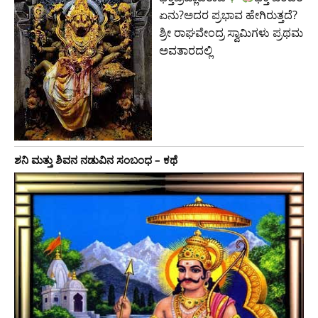
ಏನು?ಅದರ ಪ್ರಭಾವ ಹೇಗಿರುತ್ತದೆ?
ಶ್ರೀ ರಾಘವೇಂದ್ರ ಸ್ವಾಮಿಗಳು ಪ್ರಥಮ
ಅವತಾರದಲ್ಲಿ
ಶನಿ ಮತ್ತು ಶಿವನ ನಡುವಿನ ಸಂಬಂಧ – ಕಥೆ