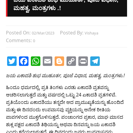
ಮಹತ್ವ, ಮಂತ್ರಗಳು .!
Posted On:
Posted By:
02/Mar/2023
Vishaya
Comments:
0
T
F
W
E
Bl
C
Pr
T
w
a
h
m
o
o
in
el
ಜಯ ಏಕಾದಶಿ ಶುಭ ಮುಹೂರ್ತ, ಪೂಜೆ ವಿಧಾನ, ಮಹತ್ವ, ಮಂತ್ರಗಳು.!
itt
c
at
ai
g
p
t
e
er
e
s
l
g
y
gr
ಹಿಂದೂ ಧರ್ಮದಲ್ಲಿ, ಪ್ರತಿ ತಿಂಗಳು ಎರಡು ಏಕಾದಶಿ ವ್ರತವನ್ನು
ಆಚರಿಸಲಾಗುತ್ತದೆ ಮತ್ತು ವರ್ಷದಲ್ಲಿ ಒಟ್ಟು 24 ಏಕಾದಶಿ ವ್ರತಗಳಿವೆ.
b
A
er
Li
a
ಪ್ರತಿಯೊಂದು ಏಕಾದಶಿಯು ತನ್ನದೇ ಆದ ಪ್ರಾಮುಖ್ಯತೆಯನ್ನು ಹೊಂದಿದೆ
o
p
n
m
ಮತ್ತು ಈ ದಿನದಂದು ಉಪವಾಸವು ವ್ಯಕ್ತಿಯನ್ನು ಅನೇಕ ರೀತಿಯ
o
p
k
ಪಾಪಗಳಿಂದ ಮುಕ್ತಗೊಳಿಸುತ್ತದೆ. ಪಂಚಾಂಗದ ಪ್ರಕಾರ, ಮಾಘ ಮಾಸದ
ಶುಕ್ಲ ಪಕ್ಷದ ಏಕಾದಶಿ ತಿಥಿಯನ್ನು ಅಥವಾ ದಿನವನ್ನು ಜಯ ಏಕಾದಶಿ
k
ಎಂದು ಕರೆಯಲಾಗುತ್ತದೆ. ಈ ದಿನದಂದು ಜನರು ಉಪವಾಸವನ್ನು