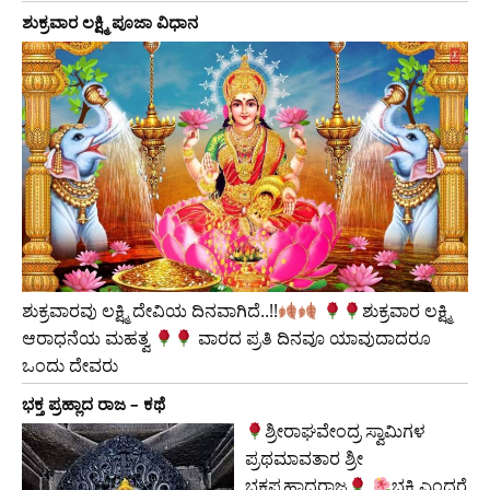
ಶುಕ್ರವಾರ ಲಕ್ಷ್ಮಿ ಪೂಜಾ ವಿಧಾನ
ಶುಕ್ರವಾರವು ಲಕ್ಷ್ಮಿ ದೇವಿಯ ದಿನವಾಗಿದೆ..!!
​ಶುಕ್ರವಾರ ಲಕ್ಷ್ಮಿ
ಆರಾಧನೆಯ ಮಹತ್ವ
ವಾರದ ಪ್ರತಿ ದಿನವೂ ಯಾವುದಾದರೂ
ಒಂದು ದೇವರು
ಭಕ್ತ ಪ್ರಹ್ಲಾದ ರಾಜ – ಕಥೆ
ಶ್ರೀರಾಘವೇಂದ್ರ ಸ್ವಾಮಿಗಳ
ಪ್ರಥಮಾವತಾರ ಶ್ರೀ
ಭಕ್ತಪ್ರಹ್ಲಾದರಾಜ
ಭಕ್ತಿ ಎಂದರೆ