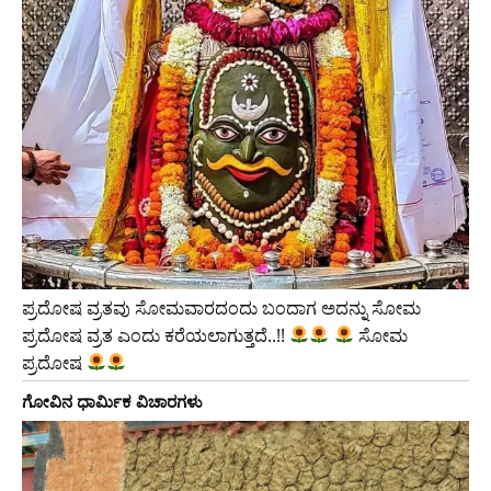
ಪ್ರದೋಷ ವ್ರತವು ಸೋಮವಾರದಂದು ಬಂದಾಗ ಅದನ್ನು ಸೋಮ
ಪ್ರದೋಷ ವ್ರತ ಎಂದು ಕರೆಯಲಾಗುತ್ತದೆ..!!
ಸೋಮ
ಪ್ರದೋಷ
ಗೋವಿನ ಧಾರ್ಮಿಕ ವಿಚಾರಗಳು