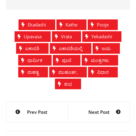
Ekadashi
Kathe
Pooje
Upavasa
Vrata
Yekadashi
ಏಕಾದಶಿ
ಏಕಾದಶಿಯಲ್ಲಿ
ಜಯ
ಧಾರ್ಮಿಕ
ಪೂಜೆ
ಮಂತ್ರಗಳು
ಮಹತ್ವ
ಮುಹೂರ್ತ,
ವಿಧಾನ
ಶುಭ
Post
Prev Post
Next Post
navigation