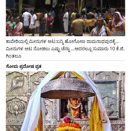
ಕಾವೇರಿಯಲ್ಲಿ ಮೀನುಗಳ ಆಟ:ಬನ್ನಿ ಹೋಗೋಣ ರಾಮನಾಥಪುರಕ್ಕೆ…
ಮೀನುಗಳ ಆಟ ನೋಡಲು ಎಷ್ಟು ಚೆನ್ನಾ …ಅದರಲ್ಲೂ ಸುಮಾರು 10 ಕೆ.ಜಿ.
ಗಿಂತಲೂ
ಸೋಮ ಪ್ರದೋಷ ವ್ರತ