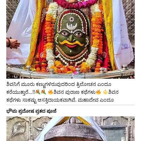
ಶಿವನಿಗೆ ಮೂರು ಕಣ್ಣುಗಳಿರುವುದರಿಂದ ತ್ರಿಲೋಚನ ಎಂದೂ
ಕರೆಯುತ್ತಾರೆ…!!
ಶಿವನ ಪುರಾಣ ಕಥೆಗಳು
ಶಿವನ
ಕಥೆಗಳು ಸಾಕಷ್ಟು ಆಸಕ್ತಿದಾಯಕವಾಗಿವೆ. ಮಹಾದೇವ ಎಂದೂ
ಭೌಮ ಪ್ರದೋಷ ವ್ರತದ ಪೂಜೆ