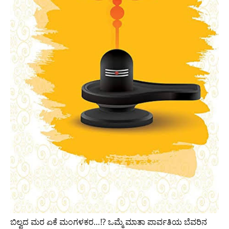
ಬಿಲ್ವದ ಮರ ಏಕೆ ಮಂಗಳಕರ…!? ಒಮ್ಮೆ ಮಾತಾ ಪಾರ್ವತಿಯ ಬೆವರಿನ