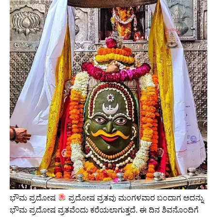
ಭೌಮ ಪ್ರದೋಷ
ಪ್ರದೋಷ ವ್ರತವು ಮಂಗಳವಾರ ಬಂದಾಗ ಅದನ್ನು
ಭೌಮ ಪ್ರದೋಷ ವ್ರತವೆಂದು ಕರೆಯಲಾಗುತ್ತದೆ. ಈ ದಿನ ಶಿವನೊಂದಿಗೆ