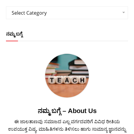
Categories
Select Category
ನಮ್ಮ ಬಗ್ಗೆ
ನಮ್ಮ ಬಗ್ಗೆ – About Us
ಈ ಜಾಲತಾಣವು ಸಮಾಜದ ಎಲ್ಲ ವರ್ಗದವರಿಗೆ ವಿವಿಧ ರೀತಿಯ
ಉಪಯುಕ್ತ ವಿಷ್ಯ, ಮಾಹಿತಿಗಳನು ತಿಳಿಸಲು ಹಾಗು ಸಾಮಾನ್ಯ ಜ್ಞಾನವನ್ನು