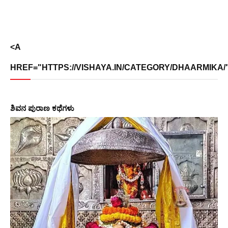
<A
HREF="HTTPS://VISHAYA.IN/CATEGORY/DHAARMIKA/">
ಶಿವನ ಪುರಾಣ ಕಥೆಗಳು