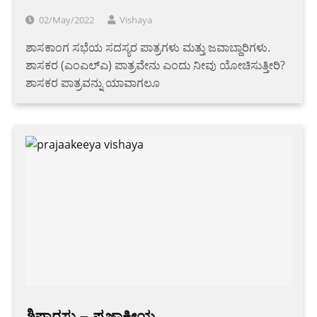
02/May/2022
Vishaya
ಶಾಸಕಾಂಗ ಸಭೆಯ ಸದಸ್ಯರ ಪಾತ್ರಗಳು ಮತ್ತು ಜವಾಬ್ದಾರಿಗಳು.
ಶಾಸಕರ (ಎಂಎಲ್‌ಎ) ಪಾತ್ರವೇನು ಎಂದು ನೀವು ಯೋಚಿಸುತ್ತೀರಿ?
ಶಾಸಕರ ಪಾತ್ರವನ್ನು ಯಾವಾಗಲೂ
ಶಿಫಾರಸು – ಪ್ರಜಾಕೀಯ