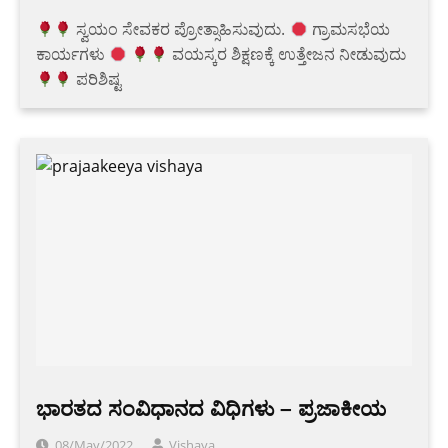
ಸ್ವಯಂ ಸೇವಕರ ಪ್ರೋತ್ಸಾಹಿಸುವುದು.
ಗ್ರಾಮಸಭೆಯ
ಕಾರ್ಯಗಳು
ವಯಸ್ಕರ ಶಿಕ್ಷಣಕ್ಕೆ ಉತ್ತೇಜನ ನೀಡುವುದು
ಪರಿಶಿಷ್ಟ
ಭಾರತದ ಸಂವಿಧಾನದ ವಿಧಿಗಳು – ಪ್ರಜಾಕೀಯ
08/May/2022
Vishaya