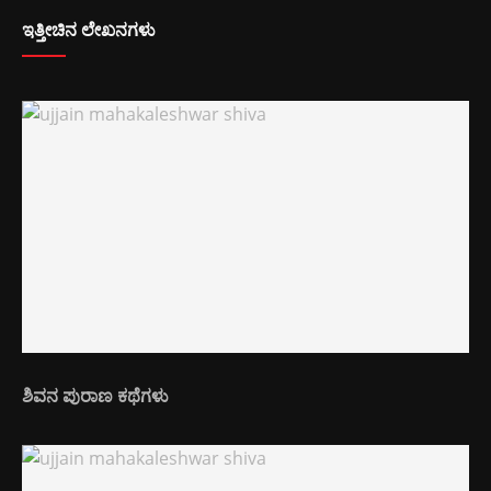
ಇತ್ತೀಚಿನ ಲೇಖನಗಳು
ಶಿವನ ಪುರಾಣ ಕಥೆಗಳು