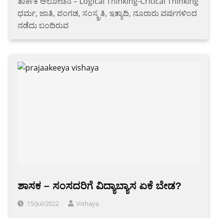
ತಾರ್ಕಿಕ ಆಲೋಚನೆ – Logical Thinking-Critical Thinking
ಧರ್ಮ, ಜಾತಿ, ಪಂಗಡ, ಸಂಸ್ಕ್ರತಿ, ಇತ್ಯಾದಿ, ನೂರಾರು ವರ್ಷಗಳಿಂದ
ನಡೆದು ಬಂದಿರುವ
ಶಾಸಕ – ಸಂಸದರಿಗೆ ವಿದ್ಯಾಬ್ಯಾಸ ಏಕೆ ಬೇಡ?
15/Jul/2022
Vishaya