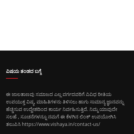
ವಿಷಯ ತಂಡದ ಬಗ್ಗೆ
ಈ ಜಾಲತಾಣವು ಸಮಾಜದ ಎಲ್ಲ ವರ್ಗದವರಿಗೆ ವಿವಿಧ ರೀತಿಯ
ಉಪಯುಕ್ತ ವಿಷ್ಯ, ಮಾಹಿತಿಗಳನು ತಿಳಿಸಲು ಹಾಗು ಸಾಮಾನ್ಯ ಜ್ಞಾನವನ್ನು
ಹೆಚ್ಚಿಸುವ ಉದ್ದೇಶದಿಂದ ಕಾರ್ಯ ನಿರ್ವಹಿಸುತ್ತಿದೆ. ನಿಮ್ಮ ಯಾವುದೇ
ಸಲಹೆ , ಸೂಚನೆಗಳನ್ನೂ ನಮಗೆ ಈ ಕೆಳಗಿನ ಲಿಂಕ್ ಉಪಯೋಗಿಸಿ
ತಲುಪಿಸಿ
https://www.vishaya.in/contact-us/