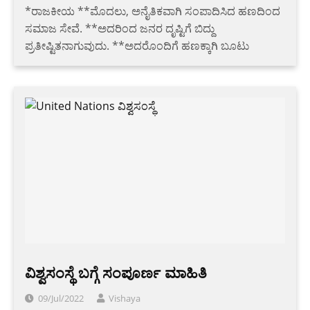
*ರಾಜಕೀಯ **ಮೊದಲು, ಅನೈತಿಕವಾಗಿ ಸಂಪಾದಿಸಿದ ಹಣದಿಂದ
ಸಮಾಜ ಸೇವೆ. **ಅದರಿಂದ ಜನರ ದೃಷ್ಟಿಗೆ ಬಿದ್ದು
ಪ್ರತೀಷ್ಟಿತನಾಗುವುದು. **ಅದರೊಂದಿಗೆ ಹಣಕ್ಕಾಗಿ ಬೂಟು
ವಿಶ್ವಸಂಸ್ಥೆ ಬಗ್ಗೆ ಸಂಪೂರ್ಣ ಮಾಹಿತಿ
09/Jul/2022
Vishaya