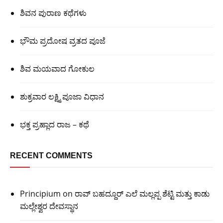
ಶಿವನ ಪುರಾಣ ಕಥೆಗಳು
ಭೌಮ ಪ್ರದೋಷ ವ್ರತದ ಪೂಜೆ
ಶಿವ ಮಯವಾದ ಗೋಕುಲ
ಶುಕ್ರವಾರ ಲಕ್ಷ್ಮಿ ಪೂಜಾ ವಿಧಾನ
ಭಕ್ತ ಪ್ರಹ್ಲಾದ ರಾಜ – ಕಥೆ
RECENT COMMENTS
Principium
on
ರಾವ್ ಬಹದ್ದೂರ್ ಎಲೆ ಮಲ್ಲಪ್ಪ ಶೆಟ್ಟಿ ಮತ್ತು ಕಾಡು
ಮಲ್ಲೇಶ್ವರ ದೇವಸ್ಥಾನ