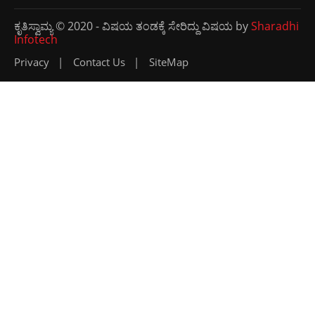
ಕೃತಿಸ್ವಾಮ್ಯ © 2020 - ವಿಷಯ ತಂಡಕ್ಕೆ ಸೇರಿದ್ದು ವಿಷಯ by
Sharadhi
Infotech
Privacy
Contact Us
SiteMap