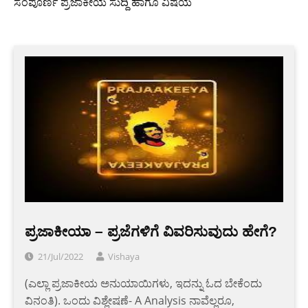
ಸಂಪೂರ್ಣ ಪ್ರಜಾಕೀಯ ಸುದ್ದಿ ಹಾಗೂ ವಿಷಯ
ಪ್ರಜಾಕೀಯಾ – ಪ್ರಜೆಗಳಿಗೆ ವಿವರಿಸುವುದು ಹೇಗೆ?
21/Jul/2022
Vishaya
(ಎಲ್ಲಾ ಪ್ರಜಾಕೀಯ ಅನುಯಾಯಿಗಳು, ಇದನ್ನು ಓದ ಬೇಕೆಂದು
ವಿನಂತಿ). ಒಂದು ವಿಶ್ಲೇಷಣೆ- A Analysis ನಾವೆಲ್ಲರೂ,