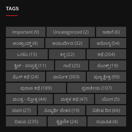
TAGS
Important
(9)
Uncategorized
(2)
ಅಡುಗೆ
(6)
ಆಂಡ್ರಾಯ್ಡ್
(4)
ಆಯುರ್ವೇದ
(32)
ಆರೋಗ್ಯ
(54)
ಒಗಟು
(15)
ಕಗ್ಗ
(22)
ಕಥೆ
(204)
ಕ್ವಿಜ್ - ರಸಪ್ರಶ್ನೆ
(11)
ಗಾದೆ
(25)
ಜೋಕ್ಸ್
(19)
ಝೆನ್ ಕಥೆ
(24)
ಧಾರ್ಮಿಕ
(303)
ಪುಣ್ಯ ಕ್ಷೇತ್ರ
(99)
ಪುರಾಣ ಕಥೆ
(189)
ಪ್ರಜಾಕೀಯ
(107)
ಮಂತ್ರ - ಸ್ತೋತ್ರ
(44)
ಮಕ್ಕಳ ಕಥೆ
(47)
ಯೋಗ
(5)
ವಚನ
(27)
ವಿದ್ಯಾರ್ಥಿ ವೇತನ
(19)
ವಿಶೇಷ ದಿನ
(66)
ವಿಷಯ
(235)
ಶೈಕ್ಷಣಿಕ
(24)
ಸುಭಾಷಿತ
(4)