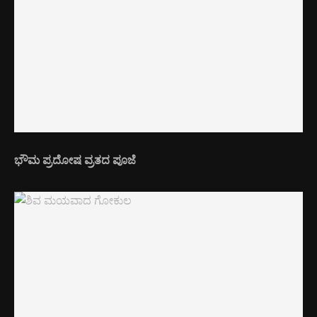
ಭೌಮ ಪ್ರದೋಷ ವ್ರತದ ಪೂಜೆ