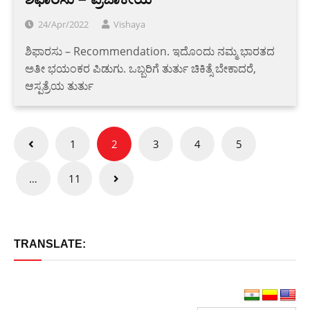
24/Apr/2022
Vishaya
ಶಿಫಾರಸು – Recommendation. ಇದೊಂದು ನಮ್ಮ ಭಾರತದ
ಅತೀ ಭಯಂಕರ ಪಿಡುಗು. ಒಬ್ಬರಿಗೆ ತುರ್ತು ಚಿಕಿತ್ಸೆ ಬೇಕಾದರೆ,
ಆಸ್ಪತ್ರೆಯ ತುರ್ತು
Posts
1
2
3
4
5
pagination
…
11
TRANSLATE: