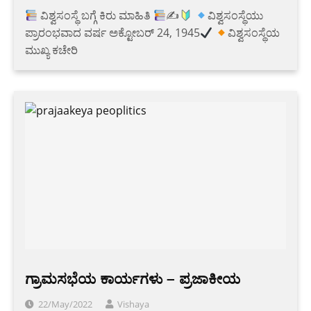
ವಿಶ್ವಸಂಸ್ಥೆ ಬಗ್ಗೆ ಕಿರು ಮಾಹಿತಿ
✍
ವಿಶ್ವಸಂಸ್ಥೆಯು
ಪ್ರಾರಂಭವಾದ ವರ್ಷ ಅಕ್ಟೋಬರ್ 24, 1945
ವಿಶ್ವಸಂಸ್ಥೆಯ
ಮುಖ್ಯ ಕಚೇರಿ
ಗ್ರಾಮಸಭೆಯ ಕಾರ್ಯಗಳು – ಪ್ರಜಾಕೀಯ
22/May/2022
Vishaya