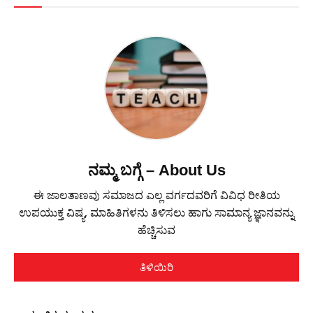
ನಮ್ಮ ಬಗ್ಗೆ – About Us
ಈ ಜಾಲತಾಣವು ಸಮಾಜದ ಎಲ್ಲ ವರ್ಗದವರಿಗೆ ವಿವಿಧ ರೀತಿಯ
ಉಪಯುಕ್ತ ವಿಷ್ಯ, ಮಾಹಿತಿಗಳನು ತಿಳಿಸಲು ಹಾಗು ಸಾಮಾನ್ಯ ಜ್ಞಾನವನ್ನು
ಹೆಚ್ಚಿಸುವ
ತಿಳಿಯಿರಿ