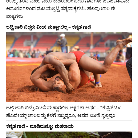
ಉಪ್ಪು ತಿಂದ ಮೇಲೆ ನೀರು ಕುಡಿಯಲೇ ಬೇಕು ಗಾದೆಗಳು ಜನಜನಿತವಾದ
ಅನುಭವಿಗಳಿಂದ ನುಡಿಯಲ್ಪಟ್ಟ ಸತ್ಯವಾಕ್ಯಗಳು. ಹಲವು ಬಾರಿ ಈ
ವಾಕ್ಯಗಳು
ಜಟ್ಟಿ ಜಾರಿ ಬಿದ್ದರು ಮೀಸೆ ಮಣ್ಣಾಗಲಿಲ್ಲ – ಕನ್ನಡ ಗಾದೆ
ಜಟ್ಟಿ ಜಾರಿ ಬಿದ್ರು ಮೀಸೆ ಮಣ್ಣಾಗಲಿಲ್ಲ ಅಕ್ಷರಶಃ ಅರ್ಥ – “ಕುಸ್ತಿಪಟು/
ಹೆವಿವೇಯ್ಟ್ ಜಾರಿಬಿದ್ದು ಕೆಳಗೆ ಬಿದ್ದಿದ್ದರೂ, ಅವನ ಮೀಸೆ ಸ್ವಲ್ಪವೂ
ಕನ್ನಡ ಗಾದೆ – ಮಾಡಿದುಣ್ಣೋ ಮಹರಾಯ