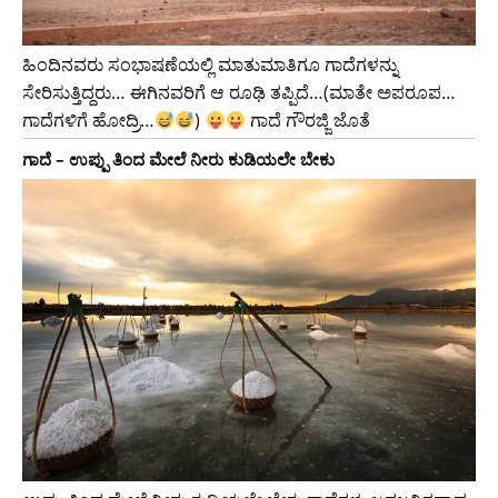
ಹಿಂದಿನವರು ಸಂಭಾಷಣೆಯಲ್ಲಿ ಮಾತುಮಾತಿಗೂ ಗಾದೆಗಳನ್ನು
ಸೇರಿಸುತ್ತಿದ್ದರು… ಈಗಿನವರಿಗೆ ಆ ರೂಢಿ ತಪ್ಪಿದೆ…(ಮಾತೇ ಅಪರೂಪ…
ಗಾದೆಗಳಿಗೆ ಹೋದ್ರಿ…
)
ಗಾದೆ ಗೌರಜ್ಜಿ ಜೊತೆ
ಗಾದೆ – ಉಪ್ಪು ತಿಂದ ಮೇಲೆ ನೀರು ಕುಡಿಯಲೇ ಬೇಕು