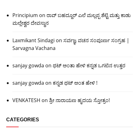
Principium
on
ರಾವ್ ಬಹದ್ದೂರ್ ಎಲೆ ಮಲ್ಲಪ್ಪ ಶೆಟ್ಟಿ ಮತ್ತು ಕಾಡು
ಮಲ್ಲೇಶ್ವರ ದೇವಸ್ಥಾನ
Laxmikant Sindagi
on
ಸರ್ವಜ್ಞ ವಚನ ಸಂಪೂರ್ಣ ಸಂಗ್ರಹ |
Sarvagna Vachana
sanjay gowda
on
ಥಟ್ ಅಂತಾ ಹೇಳಿ ಕನ್ನಡ ಒಗಟಿನ ಉತ್ತರ
sanjay gowda
on
ಕನ್ನಡ ಥಟ್ ಅಂತ ಹೇಳಿ !
VENKATESH
on
ಶ್ರೀ ನಾರಾಯಣ ಹೃದಯ ಸ್ತೋತ್ರಂ!
CATEGORIES