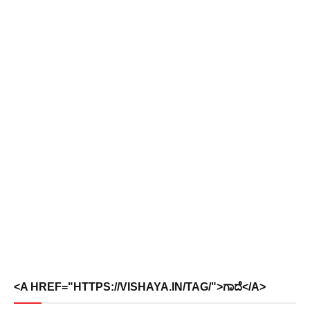
<A HREF="HTTPS://VISHAYA.IN/TAG/">ಗಾದೆ</A>