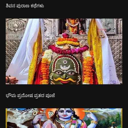
ಶಿವನ ಪುರಾಣ ಕಥೆಗಳು
ಭೌಮ ಪ್ರದೋಷ ವ್ರತದ ಪೂಜೆ