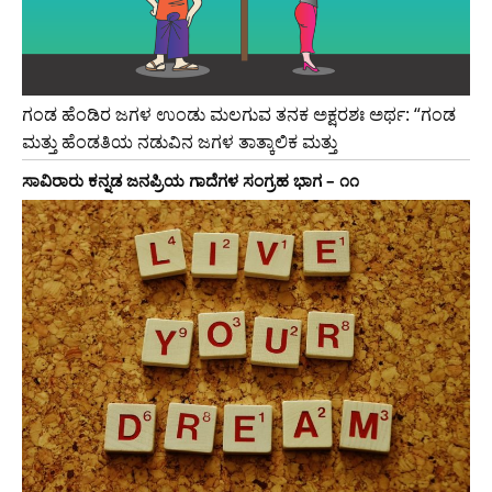
ಗಂಡ ಹೆಂಡಿರ ಜಗಳ ಉಂಡು ಮಲಗುವ ತನಕ ಅಕ್ಷರಶಃ ಅರ್ಥ: “ಗಂಡ
ಮತ್ತು ಹೆಂಡತಿಯ ನಡುವಿನ ಜಗಳ ತಾತ್ಕಾಲಿಕ ಮತ್ತು
ಸಾವಿರಾರು ಕನ್ನಡ ಜನಪ್ರಿಯ ಗಾದೆಗಳ ಸಂಗ್ರಹ ಭಾಗ – ೧೧