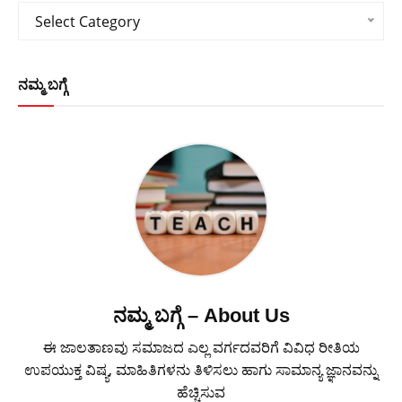
Categories
Select Category
ನಮ್ಮ ಬಗ್ಗೆ
ನಮ್ಮ ಬಗ್ಗೆ – About Us
ಈ ಜಾಲತಾಣವು ಸಮಾಜದ ಎಲ್ಲ ವರ್ಗದವರಿಗೆ ವಿವಿಧ ರೀತಿಯ
ಉಪಯುಕ್ತ ವಿಷ್ಯ, ಮಾಹಿತಿಗಳನು ತಿಳಿಸಲು ಹಾಗು ಸಾಮಾನ್ಯ ಜ್ಞಾನವನ್ನು
ಹೆಚ್ಚಿಸುವ