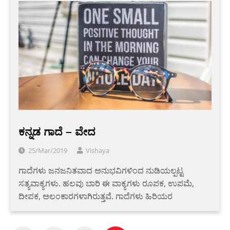
ಕನ್ನಡ ಗಾದೆ – ವೇದ
25/Mar/2019
Vishaya
ಗಾದೆಗಳು ಜನಜನಿತವಾದ ಅನುಭವಿಗಳಿಂದ ನುಡಿಯಲ್ಪಟ್ಟ
ಸತ್ಯವಾಕ್ಯಗಳು. ಹಲವು ಬಾರಿ ಈ ವಾಕ್ಯಗಳು ರೂಪಕ, ಉಪಮೆ,
ದೀಪಕ, ಅಲಂಕಾರಗಳಾಗಿರುತ್ತವೆ. ಗಾದೆಗಳು ಹಿರಿಯರ