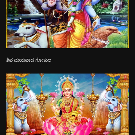
ಶಿವ ಮಯವಾದ ಗೋಕುಲ