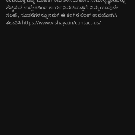
ಹೆಚ್ಚಿಸುವ ಉದ್ದೇಶದಿಂದ ಕಾರ್ಯ ನಿರ್ವಹಿಸುತ್ತಿದೆ. ನಿಮ್ಮ ಯಾವುದೇ
ಸಲಹೆ , ಸೂಚನೆಗಳನ್ನೂ ನಮಗೆ ಈ ಕೆಳಗಿನ ಲಿಂಕ್ ಉಪಯೋಗಿಸಿ
ತಲುಪಿಸಿ
https://www.vishaya.in/contact-us/