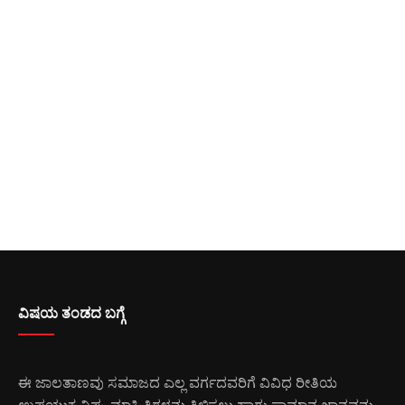
ವಿಷಯ ತಂಡದ ಬಗ್ಗೆ
ಈ ಜಾಲತಾಣವು ಸಮಾಜದ ಎಲ್ಲ ವರ್ಗದವರಿಗೆ ವಿವಿಧ ರೀತಿಯ
ಉಪಯುಕ್ತ ವಿಷ್ಯ, ಮಾಹಿತಿಗಳನು ತಿಳಿಸಲು ಹಾಗು ಸಾಮಾನ್ಯ ಜ್ಞಾನವನ್ನು