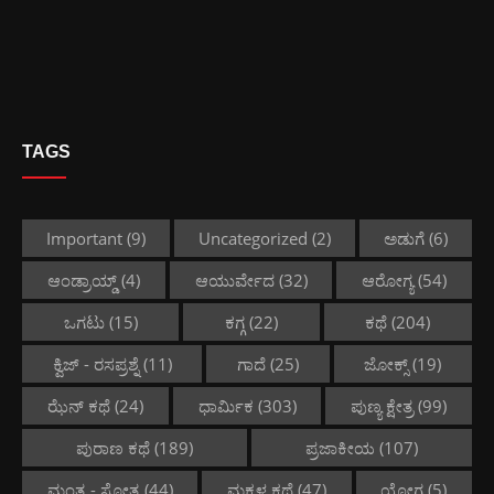
TAGS
Important
(9)
Uncategorized
(2)
ಅಡುಗೆ
(6)
ಆಂಡ್ರಾಯ್ಡ್
(4)
ಆಯುರ್ವೇದ
(32)
ಆರೋಗ್ಯ
(54)
ಒಗಟು
(15)
ಕಗ್ಗ
(22)
ಕಥೆ
(204)
ಕ್ವಿಜ್ - ರಸಪ್ರಶ್ನೆ
(11)
ಗಾದೆ
(25)
ಜೋಕ್ಸ್
(19)
ಝೆನ್ ಕಥೆ
(24)
ಧಾರ್ಮಿಕ
(303)
ಪುಣ್ಯ ಕ್ಷೇತ್ರ
(99)
ಪುರಾಣ ಕಥೆ
(189)
ಪ್ರಜಾಕೀಯ
(107)
ಮಂತ್ರ - ಸ್ತೋತ್ರ
(44)
ಮಕ್ಕಳ ಕಥೆ
(47)
ಯೋಗ
(5)