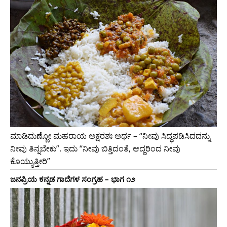
ಮಾಡಿದುಣ್ಣೋ ಮಹರಾಯ ಅಕ್ಷರಶಃ ಅರ್ಥ – “ನೀವು ಸಿದ್ಧಪಡಿಸಿದದನ್ನು
ನೀವು ತಿನ್ನಬೇಕು”. ಇದು “ನೀವು ಬಿತ್ತಿದಂತೆ, ಆದ್ದರಿಂದ ನೀವು
ಕೊಯ್ಯುತ್ತೀರಿ”
ಜನಪ್ರಿಯ ಕನ್ನಡ ಗಾದೆಗಳ ಸಂಗ್ರಹ – ಭಾಗ ೧೨