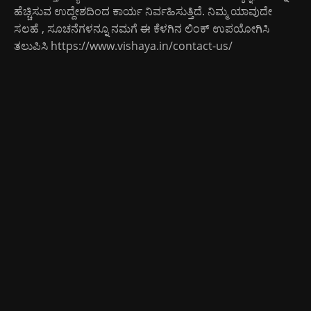
ಹೆಚ್ಚಿಸುವ ಉದ್ದೇಶದಿಂದ ಕಾರ್ಯ ನಿರ್ವಹಿಸುತ್ತಿದೆ. ನಿಮ್ಮ ಯಾವುದೇ
ಸಲಹೆ , ಸೂಚನೆಗಳನ್ನೂ ನಮಗೆ ಈ ಕೆಳಗಿನ ಲಿಂಕ್ ಉಪಯೋಗಿಸಿ
ತಲುಪಿಸಿ
https://www.vishaya.in/contact-us/