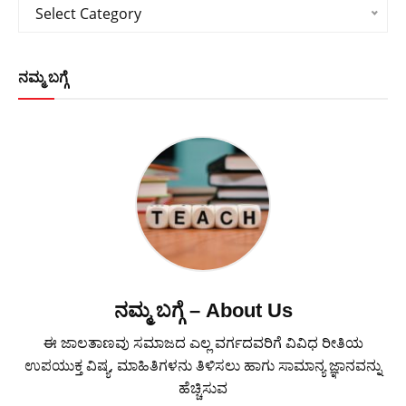
Categories
Select Category
ನಮ್ಮ ಬಗ್ಗೆ
ನಮ್ಮ ಬಗ್ಗೆ – About Us
ಈ ಜಾಲತಾಣವು ಸಮಾಜದ ಎಲ್ಲ ವರ್ಗದವರಿಗೆ ವಿವಿಧ ರೀತಿಯ
ಉಪಯುಕ್ತ ವಿಷ್ಯ, ಮಾಹಿತಿಗಳನು ತಿಳಿಸಲು ಹಾಗು ಸಾಮಾನ್ಯ ಜ್ಞಾನವನ್ನು
ಹೆಚ್ಚಿಸುವ