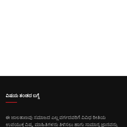
ವಿಷಯ ತಂಡದ ಬಗ್ಗೆ
ಈ ಜಾಲತಾಣವು ಸಮಾಜದ ಎಲ್ಲ ವರ್ಗದವರಿಗೆ ವಿವಿಧ ರೀತಿಯ
ಉಪಯುಕ್ತ ವಿಷ್ಯ, ಮಾಹಿತಿಗಳನು ತಿಳಿಸಲು ಹಾಗು ಸಾಮಾನ್ಯ ಜ್ಞಾನವನ್ನು