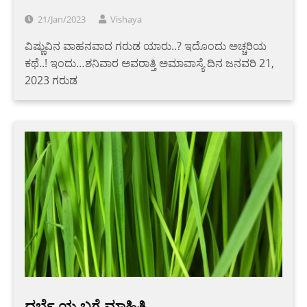
21/Jan/2023
Vishaya
ವಿಷ್ಣುವಿನ ವಾಹನವಾದ ಗರುಡ ಯಾರು..? ಇದೊಂದು ಅಚ್ಚರಿಯ
ಕಥೆ..! ಇಂದು…ಶನಿವಾರ ಅವರಾತ್ತಿ ಅಮಾವಾಸ್ಯೆ ದಿನ ಜನವರಿ 21,
2023 ಗರುಡ
ಧರ್ಬೆ ಯ ಬಗ್ಗೆ ಮಾಹಿತಿ