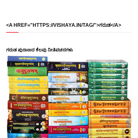
<A HREF="HTTPS://VISHAYA.IN/TAG/">ಗರುಡ</A>
ಗರುಡ ಪುರಾಣದ ಕೆಲವು ನೀತಿವಚನಗಳು