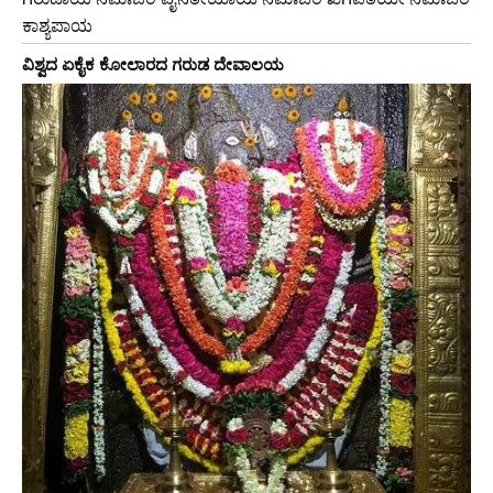
ಕಾಶ್ಯಪಾಯ
ವಿಶ್ವದ ಏಕೈಕ ಕೋಲಾರದ ಗರುಡ ದೇವಾಲಯ