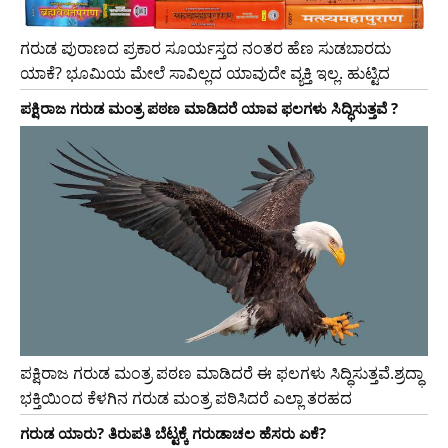
ಗರುಡ ಪುರಾಣದ ಪ್ರಕಾರ ಸೂರ್ಯಸ್ತದ ನಂತರ ಹೆಣ ಸುಡಬಾರದು
ಯಾಕೆ? ಭೂಮಿಯ ಮೇಲೆ ಸಾವಿಲ್ಲದ ಯಾವುದೇ ವ್ಯಕ್ತಿ ಇಲ್ಲ. ಹುಟ್ಟಿದ
ಪಕ್ಷಿರಾಜ ಗರುಡ ಮಂತ್ರ ಪಠಣ ಮಾಡಿದರೆ ಯಾವ ಫಲಗಳು ಸಿದ್ಧಿಸುತ್ತವೆ ?
ಪಕ್ಷಿರಾಜ ಗರುಡ ಮಂತ್ರ ಪಠಣ ಮಾಡಿದರೆ ಈ ಫಲಗಳು ಸಿದ್ಧಿಸುತ್ತವೆ.ಶ್ರದ್ಧಾ
ಭಕ್ತಿಯಿಂದ ಕೆಳಗಿನ ಗರುಡ ಮಂತ್ರ ಪಠಿಸಿದರೆ ಎಲ್ಲಾ ತರಹದ
ಗರುಡ ಯಾರು? ತಿರುಪತಿ ಬೆಟ್ಟಕ್ಕೆ ಗರುಡಾಚಲ ಹೆಸರು ಏಕೆ?