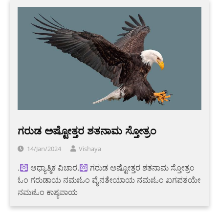
ಗರುಡ ಅಷ್ಟೋತ್ತರ ಶತನಾಮ ಸ್ತೋತ್ರಂ
14/Jan/2024
Vishaya
.
ಆಧ್ಯಾತ್ಮಿಕ ವಿಚಾರ.
ಗರುಡ ಅಷ್ಟೋತ್ತರ ಶತನಾಮ ಸ್ತೋತ್ರಂ
ಓಂ ಗರುಡಾಯ ನಮಃಓಂ ವೈನತೇಯಾಯ ನಮಃಓಂ ಖಗಪತಯೇ
ನಮಃಓಂ ಕಾಶ್ಯಪಾಯ