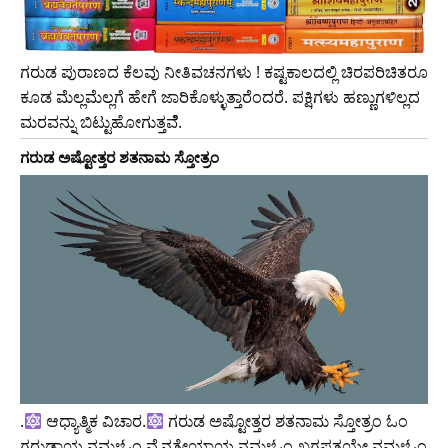
ಗರುಡ ಪುರಾಣದ ಕೆಲವು ನೀತಿವಚನಗಳು ! ಕಷ್ಟಕಾಲದಲ್ಲಿ ಚಿರಪರಿಚಿತರೂ
ಕೂಡ ಮೆಲ್ಲಮೆಲ್ಲಗೆ ಹೇಗೆ ಜಾರಿಕೊಳ್ಳುತ್ತಾರೆಂದರೆ. ಪಕ್ಷಿಗಳು ಹಣ್ಣುಗಳಿಲ್ಲದ
ಮರವನ್ನು ಬಿಟ್ಟುಹೋಗುತ್ತವೆೆ.
ಗರುಡ ಅಷ್ಟೋತ್ತರ ಶತನಾಮ ಸ್ತೋತ್ರಂ
.
ಆಧ್ಯಾತ್ಮಿಕ ವಿಚಾರ.
ಗರುಡ ಅಷ್ಟೋತ್ತರ ಶತನಾಮ ಸ್ತೋತ್ರಂ ಓಂ
ಗರುಡಾಯ ನಮಃಓಂ ವೈನತೇಯಾಯ ನಮಃಓಂ ಖಗಪತಯೇ ನಮಃಓಂ