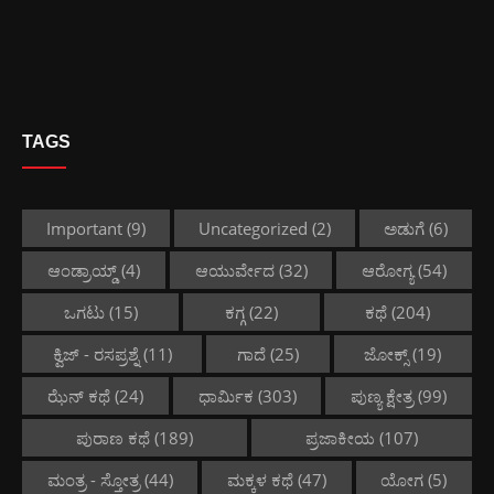
TAGS
Important
(9)
Uncategorized
(2)
ಅಡುಗೆ
(6)
ಆಂಡ್ರಾಯ್ಡ್
(4)
ಆಯುರ್ವೇದ
(32)
ಆರೋಗ್ಯ
(54)
ಒಗಟು
(15)
ಕಗ್ಗ
(22)
ಕಥೆ
(204)
ಕ್ವಿಜ್ - ರಸಪ್ರಶ್ನೆ
(11)
ಗಾದೆ
(25)
ಜೋಕ್ಸ್
(19)
ಝೆನ್ ಕಥೆ
(24)
ಧಾರ್ಮಿಕ
(303)
ಪುಣ್ಯ ಕ್ಷೇತ್ರ
(99)
ಪುರಾಣ ಕಥೆ
(189)
ಪ್ರಜಾಕೀಯ
(107)
ಮಂತ್ರ - ಸ್ತೋತ್ರ
(44)
ಮಕ್ಕಳ ಕಥೆ
(47)
ಯೋಗ
(5)