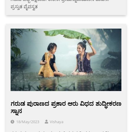
ಪ್ರಸ್ತುತ ವೈವಸ್ವತ
ಗರುಡ ಪುರಾಣದ ಪ್ರಕಾರ ಆರು ವಿಧದ ಶುದ್ಧೀಕರಣ
ಸ್ನಾನ
18/May/2023
Vishaya