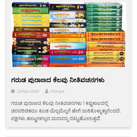
ಗರುಡ ಪುರಾಣದ ಕೆಲವು ನೀತಿವಚನಗಳು
23/Apr/2025
Vishaya
ಗರುಡ ಪುರಾಣದ ಕೆಲವು ನೀತಿವಚನಗಳು ! ಕಷ್ಟಕಾಲದಲ್ಲಿ
ಚಿರಪರಿಚಿತರೂ ಕೂಡ ಮೆಲ್ಲಮೆಲ್ಲಗೆ ಹೇಗೆ ಜಾರಿಕೊಳ್ಳುತ್ತಾರೆಂದರೆ.
ಪಕ್ಷಿಗಳು ಹಣ್ಣುಗಳಿಲ್ಲದ ಮರವನ್ನು ಬಿಟ್ಟುಹೋಗುತ್ತವೆೆ.