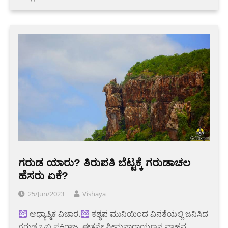
ಗರುಡ ಯಾರು? ತಿರುಪತಿ ಬೆಟ್ಟಕ್ಕೆ ಗರುಡಾಚಲ
ಹೆಸರು ಏಕೆ?
25/Jun/2023
Vishaya
ಆಧ್ಯಾತ್ಮಿಕ ವಿಚಾರ.
ಕಶ್ಯಪ ಮುನಿಯಿಂದ ವಿನತೆಯಲ್ಲಿ ಜನಿಸಿದ
ಗರುಡ ಒಬ್ಬ ಪಕ್ಷಿರಾಜ. ಈತನೇ ಶ್ರೀಮನ್ನಾರಾಯಣನ ವಾಹನ.