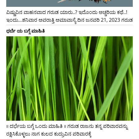
ವಿಷ್ಣುವಿನ ವಾಹನವಾದ ಗರುಡ ಯಾರು..? ಇದೊಂದು ಅಚ್ಚರಿಯ ಕಥೆ..!
ಇಂದು…ಶನಿವಾರ ಅವರಾತ್ತಿ ಅಮಾವಾಸ್ಯೆ ದಿನ ಜನವರಿ 21, 2023 ಗರುಡ
ಧರ್ಬೆ ಯ ಬಗ್ಗೆ ಮಾಹಿತಿ
॥ ದರ್ಭೆಯ ಬಗ್ಗೆ ಒಂದು ಮಾಹಿತಿ ॥ ಗರುಡ ರಾಜನು ತನ್ನ ಪರಿವಾರವನ್ನು
ರಕ್ಷಿಸಿಕೊಳ್ಳಲು ನಾಗ ಕುಲದ ಕುದ್ರುವಿನ ಪರಿವಾರಕ್ಕೆ