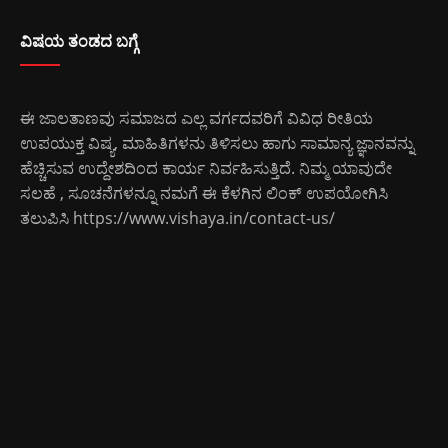
ವಿಷಯ ತಂಡದ ಬಗ್ಗೆ
ಈ ಜಾಲತಾಣವು ಸಮಾಜದ ಎಲ್ಲ ವರ್ಗದವರಿಗೆ ವಿವಿಧ ರೀತಿಯ
ಉಪಯುಕ್ತ ವಿಷ್ಯ, ಮಾಹಿತಿಗಳನು ತಿಳಿಸಲು ಹಾಗು ಸಾಮಾನ್ಯ ಜ್ಞಾನವನ್ನು
ಹೆಚ್ಚಿಸುವ ಉದ್ದೇಶದಿಂದ ಕಾರ್ಯ ನಿರ್ವಹಿಸುತ್ತಿದೆ. ನಿಮ್ಮ ಯಾವುದೇ
ಸಲಹೆ , ಸೂಚನೆಗಳನ್ನೂ ನಮಗೆ ಈ ಕೆಳಗಿನ ಲಿಂಕ್ ಉಪಯೋಗಿಸಿ
ತಲುಪಿಸಿ
https://www.vishaya.in/contact-us/