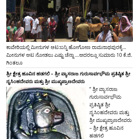
ಕಾವೇರಿಯಲ್ಲಿ ಮೀನುಗಳ ಆಟ:ಬನ್ನಿ ಹೋಗೋಣ ರಾಮನಾಥಪುರಕ್ಕೆ…
ಮೀನುಗಳ ಆಟ ನೋಡಲು ಎಷ್ಟು ಚೆನ್ನಾ …ಅದರಲ್ಲೂ ಸುಮಾರು 10 ಕೆ.ಜಿ.
ಗಿಂತಲೂ
ಶ್ರೀ ಕ್ಷೇತ್ರ ಹೂವಿನ ಹಡಗಲಿ – ಶ್ರೀ ವ್ಯಾಸರಾಜ ಗುರುಸಾರ್ವಭೌಮ ಪ್ರತಿಷ್ಠಿತ ಶ್ರೀ
ನೃಸಿಂಹದೇವರು ಮತ್ತು ಶ್ರೀ ಮುಖ್ಯಪ್ರಾಣದೇವರು
” ಶ್ರೀ ವ್ಯಾಸರಾಜ
ಗುರುಸಾರ್ವಭೌಮ
ಪ್ರತಿಷ್ಠಿತ ಶ್ರೀ
ನೃಸಿಂಹದೇವರು ಮತ್ತು
ಶ್ರೀ ಮುಖ್ಯಪ್ರಾಣದೇವರು
– ಶ್ರೀ ಕ್ಷೇತ್ರ ಹೂವಿನ
ಹಡಗಲಿ