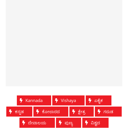
Kannada
Vishaya
ಏಕೈಕ
ಕನ್ನಡ
ಕೋಲಾರದ
ಕ್ಷೇತ್ರ
ಗರುಡ
ದೇವಾಲಯ
ಪುಣ್ಯ
ವಿಶ್ವದ