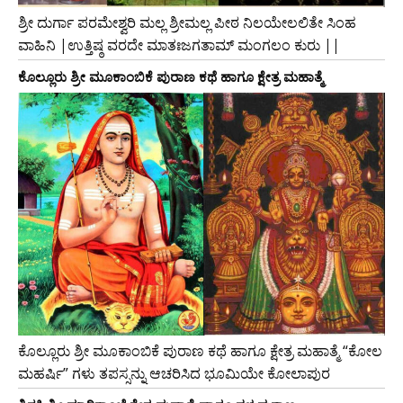
ಶ್ರೀ ದುರ್ಗಾ ಪರಮೇಶ್ವರಿ ಮಲ್ಲ ಶ್ರೀಮಲ್ಲ ಪೀಠ ನಿಲಯೇಲಲಿತೇ ಸಿಂಹ
ವಾಹಿನಿ |ಉತ್ತಿಷ್ಠ ವರದೇ ಮಾತಃಜಗತಾಮ್ ಮಂಗಲಂ ಕುರು ||
ಕೊಲ್ಲೂರು ಶ್ರೀ ಮೂಕಾಂಬಿಕೆ ಪುರಾಣ ಕಥೆ ಹಾಗೂ ಕ್ಷೇತ್ರ ಮಹಾತ್ಮೆ
ಕೊಲ್ಲೂರು ಶ್ರೀ ಮೂಕಾಂಬಿಕೆ ಪುರಾಣ ಕಥೆ ಹಾಗೂ ಕ್ಷೇತ್ರ ಮಹಾತ್ಮೆ “ಕೋಲ
ಮಹರ್ಷಿ” ಗಳು ತಪಸ್ಸನ್ನು ಆಚರಿಸಿದ ಭೂಮಿಯೇ ಕೋಲಾಪುರ