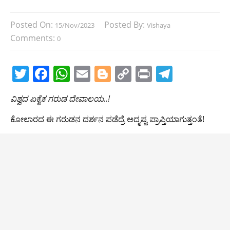
Posted On:
Posted By:
15/Nov/2023
Vishaya
Comments:
0
T
F
W
E
Bl
C
Pr
T
w
a
h
m
o
o
in
el
ವಿಶ್ವದ ಏಕೈಕ ಗರುಡ ದೇವಾಲಯ..!
itt
c
at
ai
g
p
t
e
er
e
s
l
g
y
gr
ಕೋಲಾರದ ಈ ಗರುಡನ ದರ್ಶನ ಪಡೆದ್ರೆ ಅದೃಷ್ಟ ಪ್ರಾಪ್ತಿಯಾಗುತ್ತಂತೆ!
b
A
er
Li
a
o
p
n
m
o
p
k
k