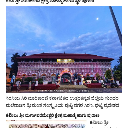
ಶಿರಸಿ ಶ್ರೀ ಮಾರಿಕಾಂಬೆ ಕ್ಷೇತ್ರ ಮಹಾತ್ಮೆ ಹಾಗೂ ಸ್ಥಳ ಪುರಾಣ
ಸಿರಸಿಯ ಸಿರಿ ಮಾರಿಕಾಂಬೆ ಕರ್ನಾಟಕದ ಉತ್ತರಕನ್ನಡ ಜಿಲ್ಲೆಯ ಸುಂದರ
ಮಲೆನಾಡಿನ ಶ್ರೀಮಂತ ಸಂಸ್ಕೃತಿಯ ಪುಟ್ಟ ನಗರ ಸಿರಸಿ. ಘಟ್ಟ ಪ್ರದೇಶದ
ಕಟೀಲು ಶ್ರೀ ದುರ್ಗಾಪರಮೇಶ್ವರಿ ಕ್ಷೇತ್ರ ಮಹಾತ್ಮೆ ಹಾಗು ಪುರಾಣ
ಕಟೀಲು ಶ್ರೀ