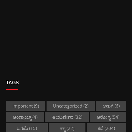
TAGS
Important
(9)
Uncategorized
(2)
ಅಡುಗೆ
(6)
ಆಂಡ್ರಾಯ್ಡ್
(4)
ಆಯುರ್ವೇದ
(32)
ಆರೋಗ್ಯ
(54)
ಒಗಟು
(15)
ಕಗ್ಗ
(22)
ಕಥೆ
(204)