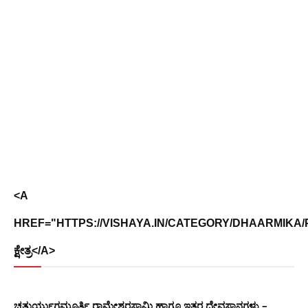
<A
HREF="HTTPS://VISHAYA.IN/CATEGORY/DHAARMIKA/PL
ಕ್ಷೇತ್ರ</A>
ಚತುರ್ಯುಗಮೂರ್ತಿ ರಾಮೇಶ್ವರಸ್ವಾಮಿ ಹಾಗೂ ಇತರ ದೇವಸ್ಥಾನಗಳು –