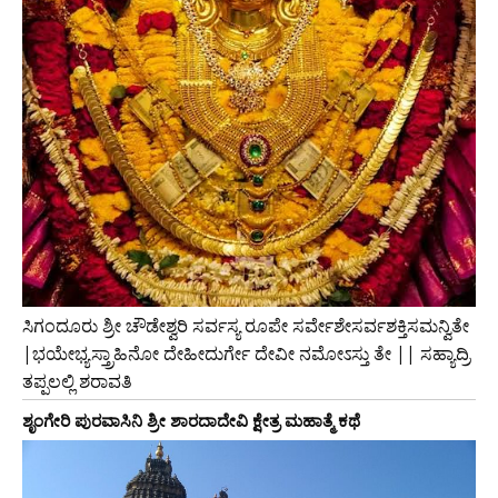
ಸಿಗಂದೂರು ಶ್ರೀ ಚೌಡೇಶ್ವರಿ ಸರ್ವಸ್ಯ ರೂಪೇ ಸರ್ವೇಶೇಸರ್ವಶಕ್ತಿಸಮನ್ವಿತೇ
|ಭಯೇಭ್ಯಸ್ತ್ರಾಹಿನೋ ದೇಹೀದುರ್ಗೇ ದೇವೀ ನಮೋಽಸ್ತು ತೇ || ಸಹ್ಯಾದ್ರಿ
ತಪ್ಪಲಲ್ಲಿ ಶರಾವತಿ
ಶೃಂಗೇರಿ ಪುರವಾಸಿನಿ ಶ್ರೀ ಶಾರದಾದೇವಿ ಕ್ಷೇತ್ರ ಮಹಾತ್ಮೆ ಕಥೆ