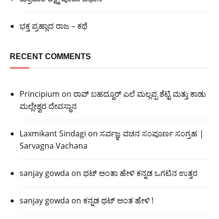
ಭಕ್ತ ಪ್ರಹ್ಲಾದ ರಾಜ – ಕಥೆ
RECENT COMMENTS
Principium
on
ರಾವ್ ಬಹದ್ದೂರ್ ಎಲೆ ಮಲ್ಲಪ್ಪ ಶೆಟ್ಟಿ ಮತ್ತು ಕಾಡು
ಮಲ್ಲೇಶ್ವರ ದೇವಸ್ಥಾನ
Laxmikant Sindagi
on
ಸರ್ವಜ್ಞ ವಚನ ಸಂಪೂರ್ಣ ಸಂಗ್ರಹ |
Sarvagna Vachana
sanjay gowda
on
ಥಟ್ ಅಂತಾ ಹೇಳಿ ಕನ್ನಡ ಒಗಟಿನ ಉತ್ತರ
sanjay gowda
on
ಕನ್ನಡ ಥಟ್ ಅಂತ ಹೇಳಿ !