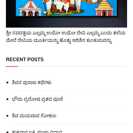
ಶ್ರೀ ಸವದತ್ತಿಯ ಎಲ್ಲಮ್ಮ ಉಧೋ ಉಧೋ ದೇವಿ ಎಲ್ಲಮ್ಮ ಎಂದು ತಲೆಯ
ಮೇಲೆ ದೇವಿಯ ಮೂರ್ತಿಯನ್ನು ಹೊತ್ತು ಅರಿಶಿನ ಕುಂಕುಮವನ್ನು
RECENT POSTS
ಶಿವನ ಪುರಾಣ ಕಥೆಗಳು
ಭೌಮ ಪ್ರದೋಷ ವ್ರತದ ಪೂಜೆ
ಶಿವ ಮಯವಾದ ಗೋಕುಲ
ಶುಕ್ರವಾರ ಲಕ್ಷ್ಮಿ ಪೂಜಾ ವಿಧಾನ