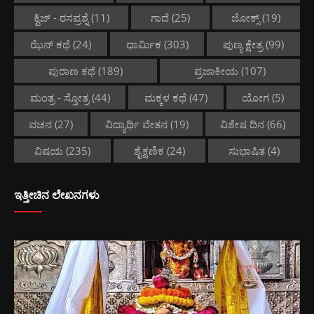
ಕ್ವಿಜ್ - ರಸಪ್ರಶ್ನೆ
(11)
ಗಾದೆ
(25)
ಜೋಕ್ಸ್
(19)
ಝೆನ್ ಕಥೆ
(24)
ಧಾರ್ಮಿಕ
(303)
ಪುಣ್ಯ ಕ್ಷೇತ್ರ
(99)
ಪುರಾಣ ಕಥೆ
(189)
ಪ್ರಜಾಕೀಯ
(107)
ಮಂತ್ರ - ಸ್ತೋತ್ರ
(44)
ಮಕ್ಕಳ ಕಥೆ
(47)
ಯೋಗ
(5)
ವಚನ
(27)
ವಿದ್ಯಾರ್ಥಿ ವೇತನ
(19)
ವಿಶೇಷ ದಿನ
(66)
ವಿಷಯ
(235)
ಶೈಕ್ಷಣಿಕ
(24)
ಸುಭಾಷಿತ
(4)
ಇತ್ತೀಚಿನ ಲೇಖನಗಳು