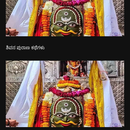
ಶಿವನ ಪುರಾಣ ಕಥೆಗಳು