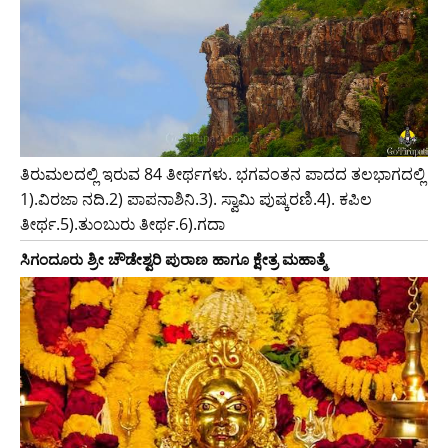
ತಿರುಮಲದಲ್ಲಿ ಇರುವ 84 ತೀರ್ಥಗಳು. ಭಗವಂತನ ಪಾದದ ತಲಭಾಗದಲ್ಲಿ
1).ವಿರಜಾ ನದಿ.2) ಪಾಪನಾಶಿನಿ.3). ಸ್ವಾಮಿ ಪುಷ್ಕರಣಿ.4). ಕಪಿಲ
ತೀರ್ಥ.5).ತುಂಬುರು ತೀರ್ಥ.6).ಗದಾ
ಸಿಗಂದೂರು ಶ್ರೀ ಚೌಡೇಶ್ವರಿ ಪುರಾಣ ಹಾಗೂ ಕ್ಷೇತ್ರ ಮಹಾತ್ಮೆ