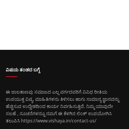
ವಿಷಯ ತಂಡದ ಬಗ್ಗೆ
ಈ ಜಾಲತಾಣವು ಸಮಾಜದ ಎಲ್ಲ ವರ್ಗದವರಿಗೆ ವಿವಿಧ ರೀತಿಯ
ಉಪಯುಕ್ತ ವಿಷ್ಯ, ಮಾಹಿತಿಗಳನು ತಿಳಿಸಲು ಹಾಗು ಸಾಮಾನ್ಯ ಜ್ಞಾನವನ್ನು
ಹೆಚ್ಚಿಸುವ ಉದ್ದೇಶದಿಂದ ಕಾರ್ಯ ನಿರ್ವಹಿಸುತ್ತಿದೆ. ನಿಮ್ಮ ಯಾವುದೇ
ಸಲಹೆ , ಸೂಚನೆಗಳನ್ನೂ ನಮಗೆ ಈ ಕೆಳಗಿನ ಲಿಂಕ್ ಉಪಯೋಗಿಸಿ
ತಲುಪಿಸಿ
https://www.vishaya.in/contact-us/