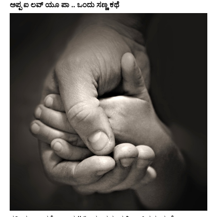
ಅಪ್ಪ ಐ ಲವ್ ಯೂ ಪಾ .. ಒಂದು ಸಣ್ಣ ಕಥೆ