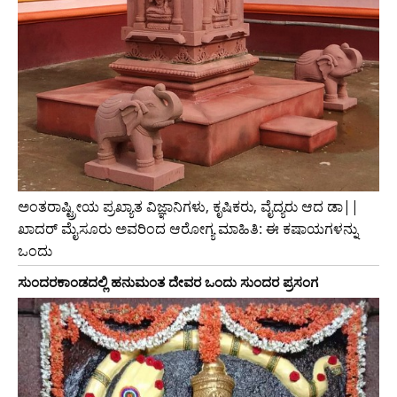
ಅಂತರಾಷ್ಟ್ರೀಯ ಪ್ರಖ್ಯಾತ ವಿಜ್ಞಾನಿಗಳು, ಕೃಷಿಕರು, ವೈದ್ಯರು ಆದ ಡಾ||
ಖಾದರ್ ಮೈಸೂರು ಅವರಿಂದ ಆರೋಗ್ಯ ಮಾಹಿತಿ: ಈ ಕಷಾಯಗಳನ್ನು
ಒಂದು
ಸುಂದರಕಾಂಡದಲ್ಲಿ ಹನುಮಂತ ದೇವರ ಒಂದು ಸುಂದರ ಪ್ರಸಂಗ