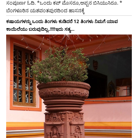
ಸಂಪೂರ್ಣ ಓದಿ. *ಒಂದು ಕಪ್ ಮೊಸರೂ,ಅಪ್ಪನ ಬಿಸಿಯುಸಿರೂ. *
ಬೆಂಗಳೂರಿನ ಯಶವಂತಪುರದಿಂದ ಹಾಸನಕ್ಕೆ
ಕಷಾಯಗಳನ್ನು ಒಂದು ತಿಂಗಳು ಕುಡಿದರೆ 12 ತಿಂಗಳು ನಿಮಗೆ ಯಾವ
ಕಾಯಿಲೆಯು ಬರುವುದಿಲ್ಲ..!!!!ಇದು ಸತ್ಯ…