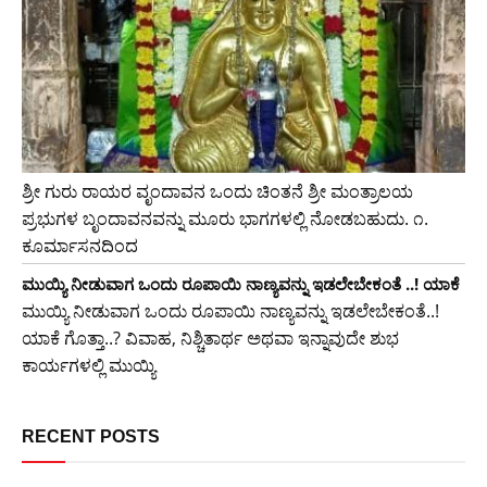
ಶ್ರೀ ಗುರು ರಾಯರ ವೃಂದಾವನ ಒಂದು ಚಿಂತನೆ ಶ್ರೀ ಮಂತ್ರಾಲಯ
ಪ್ರಭುಗಳ ಬೃಂದಾವನವನ್ನು ಮೂರು ಭಾಗಗಳಲ್ಲಿ ನೋಡಬಹುದು. ೧.
ಕೂರ್ಮಾಸನದಿಂದ
ಮುಯ್ಯಿ ನೀಡುವಾಗ ಒಂದು ರೂಪಾಯಿ ನಾಣ್ಯವನ್ನು ಇಡಲೇಬೇಕಂತೆ ..! ಯಾಕೆ
ಮುಯ್ಯಿ ನೀಡುವಾಗ ಒಂದು ರೂಪಾಯಿ ನಾಣ್ಯವನ್ನು ಇಡಲೇಬೇಕಂತೆ..!
ಯಾಕೆ ಗೊತ್ತಾ..? ವಿವಾಹ, ನಿಶ್ಚಿತಾರ್ಥ ಅಥವಾ ಇನ್ನಾವುದೇ ಶುಭ
ಕಾರ್ಯಗಳಲ್ಲಿ ಮುಯ್ಯಿ
RECENT POSTS