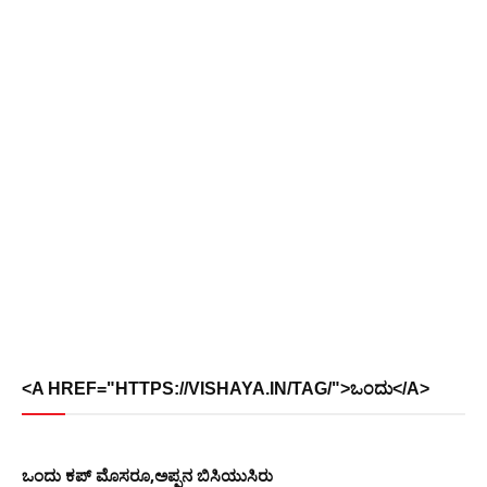
<A HREF="HTTPS://VISHAYA.IN/TAG/">ಒಂದು</A>
ಒಂದು ಕಪ್ ಮೊಸರೂ,ಅಪ್ಪನ ಬಿಸಿಯುಸಿರು