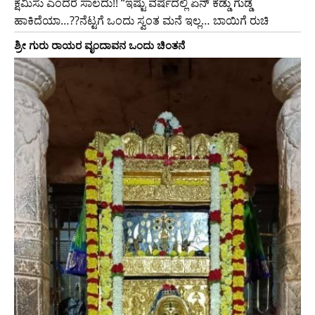
ಕ್ಷಮಿಸು ಎಂದರೆ ಸಾಲದು!! “ಇಷ್ಟು ವರ್ಷದಲ್ಲಿ ಏನ್ ಕಡ್ಡು ಗುಡ್ಡೆ
ಹಾಕಿದೆಯಾ…??ನೆಟ್ಟಗೆ ಒಂದು ಸ್ವಂತ ಮನೆ ಇಲ್ಲ… ಬಾಯಿಗೆ ರುಚಿ
ಶ್ರೀ ಗುರು ರಾಯರ ವೃಂದಾವನ ಒಂದು ಚಿಂತನೆ