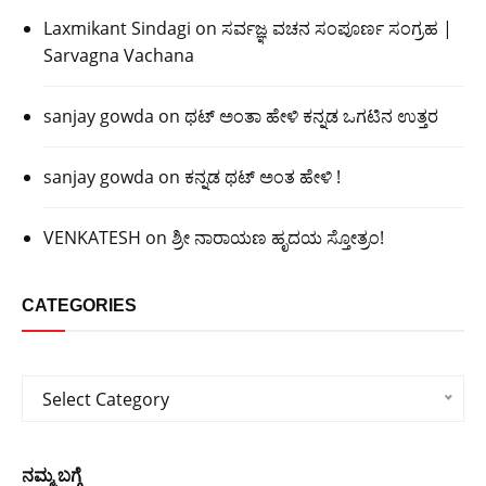
Laxmikant Sindagi
on
ಸರ್ವಜ್ಞ ವಚನ ಸಂಪೂರ್ಣ ಸಂಗ್ರಹ |
Sarvagna Vachana
sanjay gowda
on
ಥಟ್ ಅಂತಾ ಹೇಳಿ ಕನ್ನಡ ಒಗಟಿನ ಉತ್ತರ
sanjay gowda
on
ಕನ್ನಡ ಥಟ್ ಅಂತ ಹೇಳಿ !
VENKATESH
on
ಶ್ರೀ ನಾರಾಯಣ ಹೃದಯ ಸ್ತೋತ್ರಂ!
CATEGORIES
Categories
Select Category
ನಮ್ಮ ಬಗ್ಗೆ