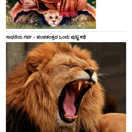
ಸಾಧನೆಯ ಗರ್ವ – ಪಂಚತಂತ್ರದ ಒಂದು ಪುಟ್ಟ ಕಥೆ