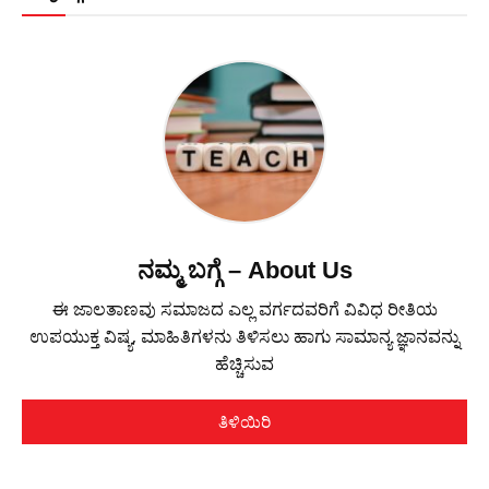
ನಮ್ಮ ಬಗ್ಗೆ – About Us
ಈ ಜಾಲತಾಣವು ಸಮಾಜದ ಎಲ್ಲ ವರ್ಗದವರಿಗೆ ವಿವಿಧ ರೀತಿಯ
ಉಪಯುಕ್ತ ವಿಷ್ಯ, ಮಾಹಿತಿಗಳನು ತಿಳಿಸಲು ಹಾಗು ಸಾಮಾನ್ಯ ಜ್ಞಾನವನ್ನು
ಹೆಚ್ಚಿಸುವ
ತಿಳಿಯಿರಿ