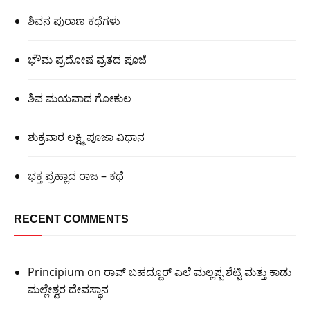
ಶಿವನ ಪುರಾಣ ಕಥೆಗಳು
ಭೌಮ ಪ್ರದೋಷ ವ್ರತದ ಪೂಜೆ
ಶಿವ ಮಯವಾದ ಗೋಕುಲ
ಶುಕ್ರವಾರ ಲಕ್ಷ್ಮಿ ಪೂಜಾ ವಿಧಾನ
ಭಕ್ತ ಪ್ರಹ್ಲಾದ ರಾಜ – ಕಥೆ
RECENT COMMENTS
Principium
on
ರಾವ್ ಬಹದ್ದೂರ್ ಎಲೆ ಮಲ್ಲಪ್ಪ ಶೆಟ್ಟಿ ಮತ್ತು ಕಾಡು
ಮಲ್ಲೇಶ್ವರ ದೇವಸ್ಥಾನ