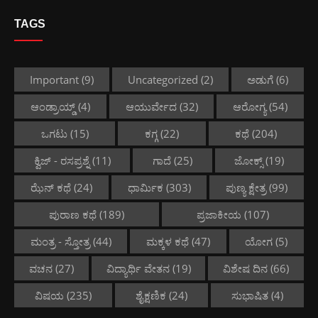
TAGS
Important
(9)
Uncategorized
(2)
ಅಡುಗೆ
(6)
ಆಂಡ್ರಾಯ್ಡ್
(4)
ಆಯುರ್ವೇದ
(32)
ಆರೋಗ್ಯ
(54)
ಒಗಟು
(15)
ಕಗ್ಗ
(22)
ಕಥೆ
(204)
ಕ್ವಿಜ್ - ರಸಪ್ರಶ್ನೆ
(11)
ಗಾದೆ
(25)
ಜೋಕ್ಸ್
(19)
ಝೆನ್ ಕಥೆ
(24)
ಧಾರ್ಮಿಕ
(303)
ಪುಣ್ಯ ಕ್ಷೇತ್ರ
(99)
ಪುರಾಣ ಕಥೆ
(189)
ಪ್ರಜಾಕೀಯ
(107)
ಮಂತ್ರ - ಸ್ತೋತ್ರ
(44)
ಮಕ್ಕಳ ಕಥೆ
(47)
ಯೋಗ
(5)
ವಚನ
(27)
ವಿದ್ಯಾರ್ಥಿ ವೇತನ
(19)
ವಿಶೇಷ ದಿನ
(66)
ವಿಷಯ
(235)
ಶೈಕ್ಷಣಿಕ
(24)
ಸುಭಾಷಿತ
(4)