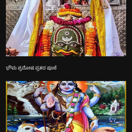
ಭೌಮ ಪ್ರದೋಷ ವ್ರತದ ಪೂಜೆ