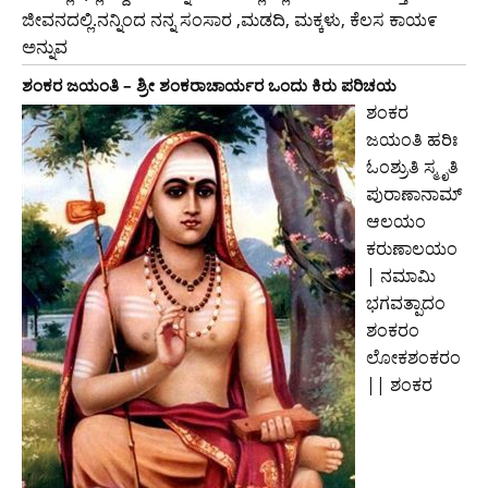
ಜೀವನದಲ್ಲಿ.ನನ್ನಿಂದ ನನ್ನ ಸಂಸಾರ ,ಮಡದಿ, ಮಕ್ಕಳು, ಕೆಲಸ ಕಾಯ೯
ಅನ್ನುವ
ಶಂಕರ ಜಯಂತಿ – ಶ್ರೀ ಶಂಕರಾಚಾರ್ಯರ ಒಂದು ಕಿರು ಪರಿಚಯ
ಶಂಕರ
ಜಯಂತಿ ಹರಿಃ
ಓಂಶ್ರುತಿ ಸ್ಮೃತಿ
ಪುರಾಣಾನಾಮ್
ಆಲಯಂ
ಕರುಣಾಲಯಂ
| ನಮಾಮಿ
ಭಗವತ್ಪಾದಂ
ಶಂಕರಂ
ಲೋಕಶಂಕರಂ
|| ಶಂಕರ