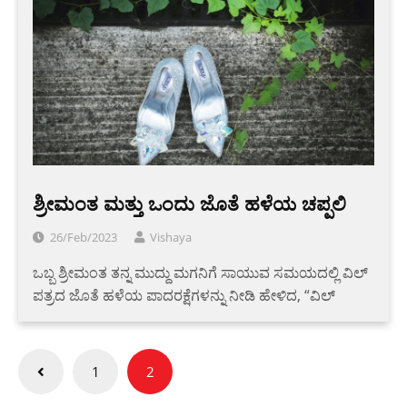
ಶ್ರೀಮಂತ ಮತ್ತು ಒಂದು ಜೊತೆ ಹಳೆಯ ಚಪ್ಪಲಿ
26/Feb/2023
Vishaya
ಒಬ್ಬ ಶ್ರೀಮಂತ ತನ್ನ ಮುದ್ದು ಮಗನಿಗೆ ಸಾಯುವ ಸಮಯದಲ್ಲಿ ವಿಲ್
ಪತ್ರದ ಜೊತೆ ಹಳೆಯ ಪಾದರಕ್ಷೆಗಳನ್ನು ನೀಡಿ ಹೇಳಿದ, “ವಿಲ್
Posts
1
2
pagination