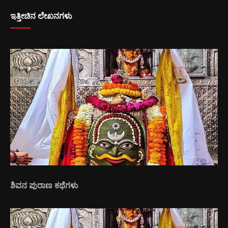
ಇತ್ತೀಚಿನ ಲೇಖನಗಳು
ಶಿವನ ಪುರಾಣ ಕಥೆಗಳು