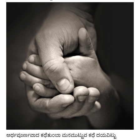
ಅರ್ಥಪೂರ್ಣವಾದ ಕಥೆತುಂಬಾ ಮನಮುಟ್ಟುವ ಕಥೆ ದಯವಿಟ್ಟು