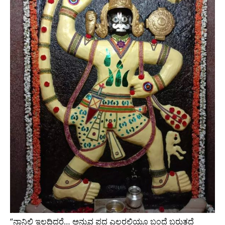
“ನಾನಿಲ್ಲಿ ಇಲ್ಲದಿದ್ದರೆ… ಅನ್ನುವ ಪದ ಎಲ್ಲರಲ್ಲಿಯೂ ಬಂದೆ ಬರುತ್ತದೆ