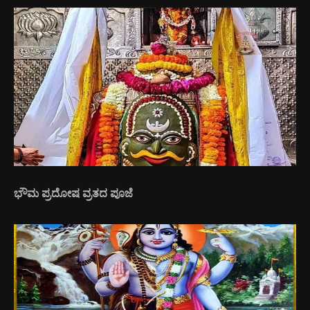
ಭೌಮ ಪ್ರದೋಷ ವ್ರತದ ಪೂಜೆ