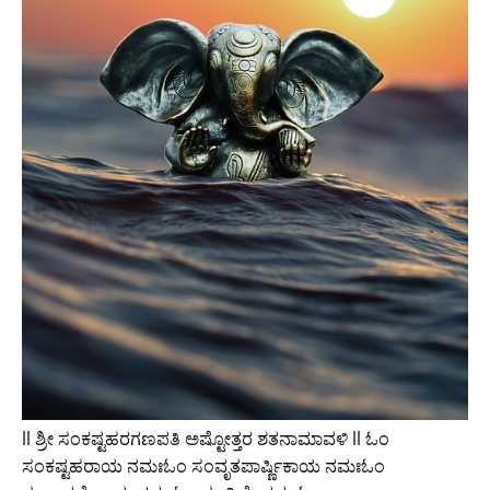
ll ಶ್ರೀ ಸಂಕಷ್ಟಹರಗಣಪತಿ ಅಷ್ಟೋತ್ತರ ಶತನಾಮಾವಳಿ ll ಓಂ
ಸಂಕಷ್ಟಹರಾಯ ನಮಃಓಂ ಸಂವೃತಪಾರ್ಷ್ಣಿಕಾಯ ನಮಃಓಂ