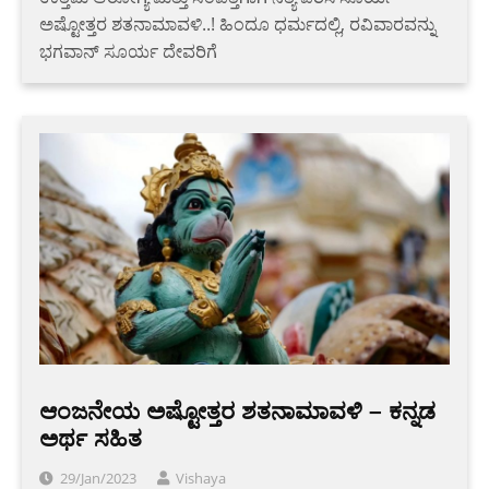
ಅಷ್ಟೋತ್ತರ ಶತನಾಮಾವಳಿ..! ಹಿಂದೂ ಧರ್ಮದಲ್ಲಿ, ರವಿವಾರವನ್ನು
ಭಗವಾನ್ ಸೂರ್ಯ ದೇವರಿಗೆ
ಆಂಜನೇಯ ಅಷ್ಟೋತ್ತರ ಶತನಾಮಾವಳಿ – ಕನ್ನಡ
ಅರ್ಥ ಸಹಿತ
29/Jan/2023
Vishaya