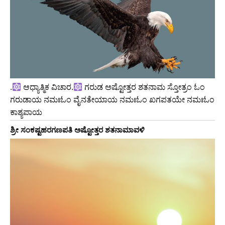
.
ಆಧ್ಯಾತ್ಮಿಕ ವಿಚಾರ.
ಗರುಡ ಅಷ್ಟೋತ್ತರ ಶತನಾಮ ಸ್ತೋತ್ರಂ ಓಂ
ಗರುಡಾಯ ನಮಃಓಂ ವೈನತೇಯಾಯ ನಮಃಓಂ ಖಗಪತಯೇ ನಮಃಓಂ
ಕಾಶ್ಯಪಾಯ
‌ಶ್ರೀ ಸಂಕಷ್ಟಹರಗಣಪತಿ ಅಷ್ಟೋತ್ತರ ಶತನಾಮಾವಳಿ