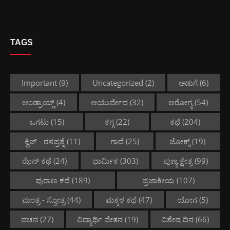
TAGS
Important
(9)
Uncategorized
(2)
ಅಡುಗೆ
(6)
ಆಂಡ್ರಾಯ್ಡ್
(4)
ಆಯುರ್ವೇದ
(32)
ಆರೋಗ್ಯ
(54)
ಒಗಟು
(15)
ಕಗ್ಗ
(22)
ಕಥೆ
(204)
ಕ್ವಿಜ್ - ರಸಪ್ರಶ್ನೆ
(11)
ಗಾದೆ
(25)
ಜೋಕ್ಸ್
(19)
ಝೆನ್ ಕಥೆ
(24)
ಧಾರ್ಮಿಕ
(303)
ಪುಣ್ಯ ಕ್ಷೇತ್ರ
(99)
ಪುರಾಣ ಕಥೆ
(189)
ಪ್ರಜಾಕೀಯ
(107)
ಮಂತ್ರ - ಸ್ತೋತ್ರ
(44)
ಮಕ್ಕಳ ಕಥೆ
(47)
ಯೋಗ
(5)
ವಚನ
(27)
ವಿದ್ಯಾರ್ಥಿ ವೇತನ
(19)
ವಿಶೇಷ ದಿನ
(66)