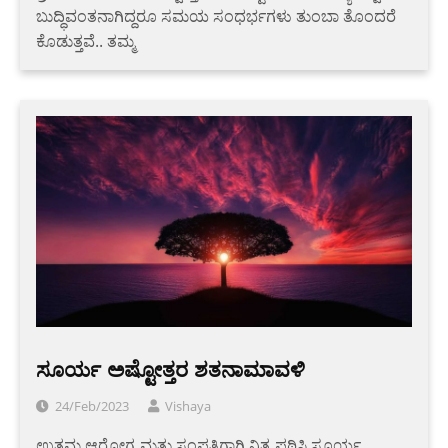
ಬುದ್ಧಿವಂತನಾಗಿದ್ದರೂ ಸಮಯ ಸಂಧರ್ಭಗಳು ತುಂಬಾ ತೊಂದರೆ
ಕೊಡುತ್ತವೆ.. ತಮ್ಮ
ಸೂರ್ಯ ಅಷ್ಟೋತ್ತರ ಶತನಾಮಾವಳಿ
24/Feb/2023
Vishaya
ಉತ್ತಮ ಆರೋಗ್ಯ ಮತ್ತು ಸಂಪತ್ತಿಗಾಗಿ ನಿತ್ಯ ಪಠಿಸಿ ಸೂರ್ಯ