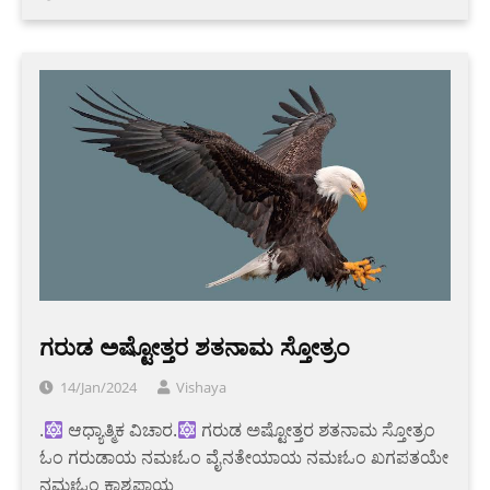
ಗರುಡ ಅಷ್ಟೋತ್ತರ ಶತನಾಮ ಸ್ತೋತ್ರಂ
14/Jan/2024
Vishaya
.
ಆಧ್ಯಾತ್ಮಿಕ ವಿಚಾರ.
ಗರುಡ ಅಷ್ಟೋತ್ತರ ಶತನಾಮ ಸ್ತೋತ್ರಂ
ಓಂ ಗರುಡಾಯ ನಮಃಓಂ ವೈನತೇಯಾಯ ನಮಃಓಂ ಖಗಪತಯೇ
ನಮಃಓಂ ಕಾಶ್ಯಪಾಯ