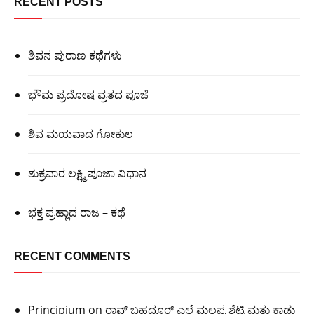
RECENT POSTS
ಶಿವನ ಪುರಾಣ ಕಥೆಗಳು
ಭೌಮ ಪ್ರದೋಷ ವ್ರತದ ಪೂಜೆ
ಶಿವ ಮಯವಾದ ಗೋಕುಲ
ಶುಕ್ರವಾರ ಲಕ್ಷ್ಮಿ ಪೂಜಾ ವಿಧಾನ
ಭಕ್ತ ಪ್ರಹ್ಲಾದ ರಾಜ – ಕಥೆ
RECENT COMMENTS
Principium
on
ರಾವ್ ಬಹದ್ದೂರ್ ಎಲೆ ಮಲ್ಲಪ್ಪ ಶೆಟ್ಟಿ ಮತ್ತು ಕಾಡು