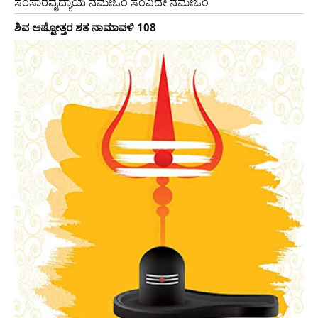
ಸಂಸಾರವೈದ್ಯಾಯ ನಮಃಓಂ ಸಂವಿದೇ ನಮಃಓಂ
ಶಿವ ಅಷ್ಟೋತ್ತರ ಶತ ನಾಮಾವಳಿ 108