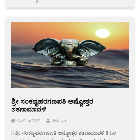
‌ಶ್ರೀ ಸಂಕಷ್ಟಹರಗಣಪತಿ ಅಷ್ಟೋತ್ತರ
ಶತನಾಮಾವಳಿ
04/Sep/2023
Vishaya
‌ll ಶ್ರೀ ಸಂಕಷ್ಟಹರಗಣಪತಿ ಅಷ್ಟೋತ್ತರ ಶತನಾಮಾವಳಿ ll ಓಂ