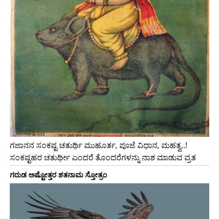
ಗಜಾನನ ಸಂಕಷ್ಟ ಚತುರ್ಥಿ ಮುಹೂರ್ತ, ಪೂಜೆ ವಿಧಾನ, ಮಹತ್ವ..!
ಸಂಕಷ್ಟಹರ ಚತುರ್ಥೀ ಎಂದರೆ ತೊಂದರೆಗಳನ್ನು ನಾಶ ಮಾಡುವ ವ್ರತ
ಗರುಡ ಅಷ್ಟೋತ್ತರ ಶತನಾಮ ಸ್ತೋತ್ರಂ