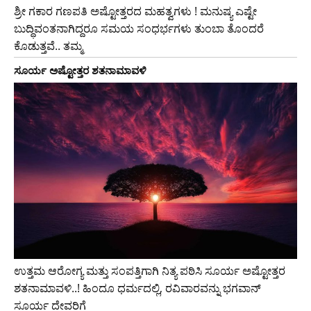
ಶ್ರೀ ಗಕಾರ ಗಣಪತಿ ಅಷ್ಟೋತ್ತರದ ಮಹತ್ವಗಳು ! ಮನುಷ್ಯ ಎಷ್ಟೇ
ಬುದ್ಧಿವಂತನಾಗಿದ್ದರೂ ಸಮಯ ಸಂಧರ್ಭಗಳು ತುಂಬಾ ತೊಂದರೆ
ಕೊಡುತ್ತವೆ.. ತಮ್ಮ
ಸೂರ್ಯ ಅಷ್ಟೋತ್ತರ ಶತನಾಮಾವಳಿ
ಉತ್ತಮ ಆರೋಗ್ಯ ಮತ್ತು ಸಂಪತ್ತಿಗಾಗಿ ನಿತ್ಯ ಪಠಿಸಿ ಸೂರ್ಯ ಅಷ್ಟೋತ್ತರ
ಶತನಾಮಾವಳಿ..! ಹಿಂದೂ ಧರ್ಮದಲ್ಲಿ, ರವಿವಾರವನ್ನು ಭಗವಾನ್
ಸೂರ್ಯ ದೇವರಿಗೆ