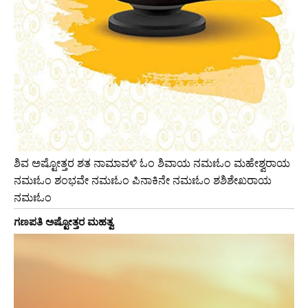
ಶಿವ ಅಷ್ಟೋತ್ತರ ಶತ ನಾಮಾವಳಿ ಓಂ ಶಿವಾಯ ನಮಃಓಂ ಮಹೇಶ್ವರಾಯ
ನಮಃಓಂ ಶಂಭವೇ ನಮಃಓಂ ಪಿನಾಕಿನೇ ನಮಃಓಂ ಶಶಿಶೇಖರಾಯ
ನಮಃಓಂ
ಗಣಪತಿ ಅಷ್ಟೋತ್ತರ ಮಹತ್ವ