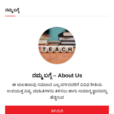
ನಮ್ಮ ಬಗ್ಗೆ
ನಮ್ಮ ಬಗ್ಗೆ – About Us
ಈ ಜಾಲತಾಣವು ಸಮಾಜದ ಎಲ್ಲ ವರ್ಗದವರಿಗೆ ವಿವಿಧ ರೀತಿಯ
ಉಪಯುಕ್ತ ವಿಷ್ಯ, ಮಾಹಿತಿಗಳನು ತಿಳಿಸಲು ಹಾಗು ಸಾಮಾನ್ಯ ಜ್ಞಾನವನ್ನು
ಹೆಚ್ಚಿಸುವ
ತಿಳಿಯಿರಿ