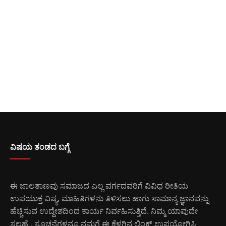
ವಿಷಯ ತಂಡದ ಬಗ್ಗೆ
ಈ ಜಾಲತಾಣವು ಸಮಾಜದ ಎಲ್ಲ ವರ್ಗದವರಿಗೆ ವಿವಿಧ ರೀತಿಯ
ಉಪಯುಕ್ತ ವಿಷ್ಯ, ಮಾಹಿತಿಗಳನು ತಿಳಿಸಲು ಹಾಗು ಸಾಮಾನ್ಯ ಜ್ಞಾನವನ್ನು
ಹೆಚ್ಚಿಸುವ ಉದ್ದೇಶದಿಂದ ಕಾರ್ಯ ನಿರ್ವಹಿಸುತ್ತಿದೆ. ನಿಮ್ಮ ಯಾವುದೇ
ಸಲಹೆ , ಸೂಚನೆಗಳನ್ನೂ ನಮಗೆ ಈ ಕೆಳಗಿನ ಲಿಂಕ್ ಉಪಯೋಗಿಸಿ