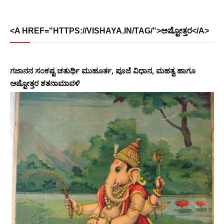
<A HREF="HTTPS://VISHAYA.IN/TAG/">ಅಷ್ಟೋತ್ತರ</A>
ಗಜಾನನ ಸಂಕಷ್ಟ ಚತುರ್ಥಿ ಮುಹೂರ್ತ, ಪೂಜೆ ವಿಧಾನ, ಮಹತ್ವ ಹಾಗೂ
ಅಷ್ಟೋತ್ತರ ಶತನಾಮಾವಳಿ