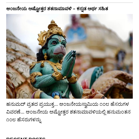
ಆಂಜನೇಯ ಅಷ್ಟೋತ್ತರ ಶತನಾಮಾವಳಿ – ಕನ್ನಡ ಅರ್ಥ ಸಹಿತ
ಹನುಮದ್ ವ್ರತದ ಪ್ರಯುಕ್ತ… ಆಂಜನೇಯಸ್ವಾಮಿಯ ೧೦೮ ಹೆಸರುಗಳ
ವಿವರಣೆ… ಆಂಜನೇಯ ಅಷ್ಟೋತ್ತರ ಶತನಾಮಾವಳಿಯಲ್ಲಿ ಹನುಮಂತನ
೧೦೮ ಹೆಸರುಗಳನ್ನು