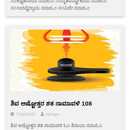
ಸಂಕಷ್ಟಹರಾಯ ನಮಃಓಂ ಸಂವೃತಪಾರ್ಷ್ಣಿಕಾಯ ನಮಃಓಂ
ಸಂಸಾರವೈದ್ಯಾಯ ನಮಃಓಂ ಸಂವಿದೇ ನಮಃಓಂ
ಶಿವ ಅಷ್ಟೋತ್ತರ ಶತ ನಾಮಾವಳಿ 108
17/Jul/2023
Vishaya
ಶಿವ ಅಷ್ಟೋತ್ತರ ಶತ ನಾಮಾವಳಿ ಓಂ ಶಿವಾಯ ನಮಃಓಂ