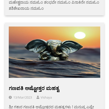
ಮಹೇಶ್ವರಾಯ ನಮಃಓಂ ಶಂಭವೇ ನಮಃಓಂ ಪಿನಾಕಿನೇ ನಮಃಓಂ
ಶಶಿಶೇಖರಾಯ ನಮಃಓಂ
ಗಣಪತಿ ಅಷ್ಟೋತ್ತರ ಮಹತ್ವ
13/Mar/2023
Vishaya
ಶ್ರೀ ಗಕಾರ ಗಣಪತಿ ಅಷ್ಟೋತ್ತರದ ಮಹತ್ವಗಳು ! ಮನುಷ್ಯ ಎಷ್ಟೇ