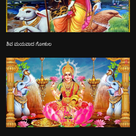
ಶಿವ ಮಯವಾದ ಗೋಕುಲ