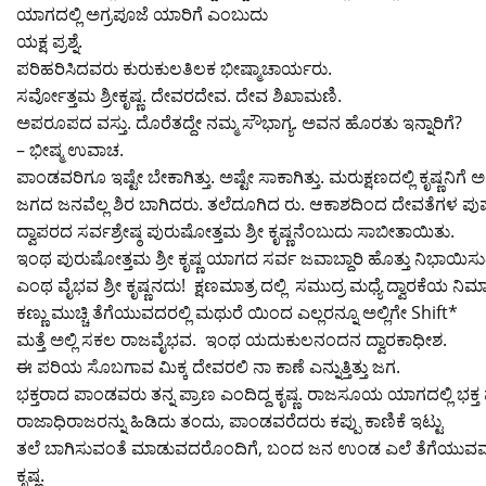
ಯಾಗದಲ್ಲಿ ಅಗ್ರಪೂಜೆ ಯಾರಿಗೆ ಎಂಬುದು
ಯಕ್ಷ ಪ್ರಶ್ನೆ.
ಪರಿಹರಿಸಿದವರು ಕುರುಕುಲತಿಲಕ ಭೀಷ್ಮಾಚಾರ್ಯರು.
ಸರ್ವೋತ್ತಮ ಶ್ರೀಕೃಷ್ಣ. ದೇವರದೇವ. ದೇವ ಶಿಖಾಮಣಿ.
ಅಪರೂಪದ ವಸ್ತು. ದೊರೆತದ್ದೇ ನಮ್ಮ ಸೌಭಾಗ್ಯ. ಅವನ ಹೊರತು ಇನ್ನಾರಿಗೆ?
– ಭೀಷ್ಮ ಉವಾಚ.
ಪಾಂಡವರಿಗೂ ಇಷ್ಟೇ ಬೇಕಾಗಿತ್ತು. ಅಷ್ಟೇ ಸಾಕಾಗಿತ್ತು. ಮರುಕ್ಷಣದಲ್ಲಿ ಕೃಷ್ಣನಿಗೆ
ಜಗದ ಜನವೆಲ್ಲ ಶಿರ ಬಾಗಿದರು. ತಲೆದೂಗಿದ ರು. ಆಕಾಶದಿಂದ ದೇವತೆಗಳ ಪುಷ್ಪವ
ದ್ವಾಪರದ ಸರ್ವಶ್ರೇಷ್ಠ ಪುರುಷೋತ್ತಮ ಶ್ರೀ ಕೃಷ್ಣನೆಂಬುದು ಸಾಬೀತಾಯಿತು.
ಇಂಥ ಪುರುಷೋತ್ತಮ ಶ್ರೀ ಕೃಷ್ಣ ಯಾಗದ ಸರ್ವ ಜವಾಬ್ದಾರಿ ಹೊತ್ತು ನಿಭಾಯಿಸುತ್ತಿ
ಎಂಥ ವೈಭವ ಶ್ರೀ ಕೃಷ್ಣನದು! ಕ್ಷಣಮಾತ್ರ ದಲ್ಲಿ ಸಮುದ್ರ ಮಧ್ಯೆ ದ್ವಾರಕೆಯ ನಿರ
ಕಣ್ಣು ಮುಚ್ಚಿ ತೆಗೆಯುವದರಲ್ಲಿ ಮಥುರೆ ಯಿಂದ ಎಲ್ಲರನ್ನೂ ಅಲ್ಲಿಗೇ Shift*
ಮತ್ತೆ ಅಲ್ಲಿ ಸಕಲ ರಾಜವೈಭವ. ಇಂಥ ಯದುಕುಲನಂದನ ದ್ವಾರಕಾಧೀಶ.
ಈ ಪರಿಯ ಸೊಬಗಾವ ಮಿಕ್ಕ ದೇವರಲಿ ನಾ ಕಾಣೆ ಎನ್ನುತ್ತಿತ್ತು ಜಗ.
ಭಕ್ತರಾದ ಪಾಂಡವರು ತನ್ನ ಪ್ರಾಣ ಎಂದಿದ್ದ ಕೃಷ್ಣ. ರಾಜಸೂಯ ಯಾಗದಲ್ಲಿ ಭಕ್
ರಾಜಾಧಿರಾಜರನ್ನು ಹಿಡಿದು ತಂದು, ಪಾಂಡವರೆದರು ಕಪ್ಪು ಕಾಣಿಕೆ ಇಟ್ಟು
ತಲೆ ಬಾಗಿಸುವಂತೆ ಮಾಡುವದರೊಂದಿಗೆ, ಬಂದ ಜನ ಉಂಡ ಎಲೆ ತೆಗೆಯುವವರೆಗಿ
ಕೃಷ್ಣ.