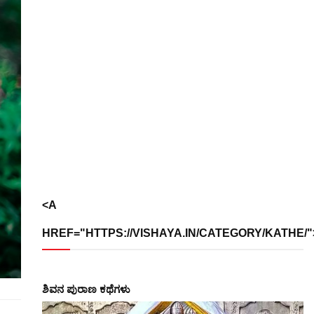
<A
HREF="HTTPS://VISHAYA.IN/CATEGORY/KATHE/">
ಶಿವನ ಪುರಾಣ ಕಥೆಗಳು