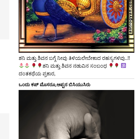
ಶನಿ ಮತ್ತು ಶಿವನ ಬಗ್ಗೆ ನೀವು ತಿಳಿಯಲೇಬೇಕಾದ ರಹಸ್ಯಗಳಿವು..!!
ಶನಿ ಮತ್ತು ಶಿವನ ನಡುವಿನ ಸಂಬಂಧ
ದಂತಕಥೆಯ ಪ್ರಕಾರ,
ಒಂದು ಕಪ್ ಮೊಸರೂ,ಅಪ್ಪನ ಬಿಸಿಯುಸಿರು