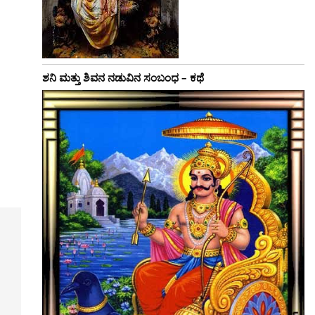
ಶನಿ ಮತ್ತು ಶಿವನ ನಡುವಿನ ಸಂಬಂಧ – ಕಥೆ