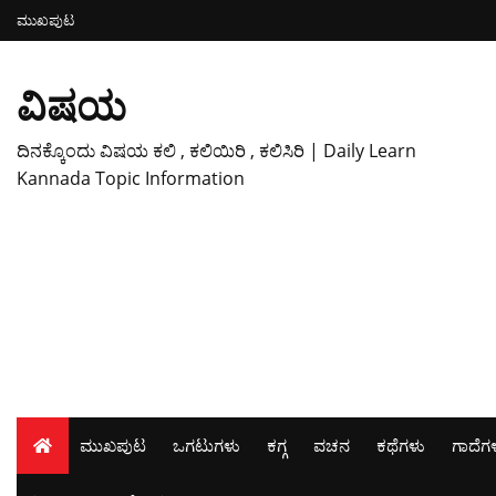
ಮುಖಪುಟ
ವಿಷಯ
ದಿನಕ್ಕೊಂದು ವಿಷಯ ಕಲಿ , ಕಲಿಯಿರಿ , ಕಲಿಸಿರಿ | Daily Learn
Kannada Topic Information
ಮುಖಪುಟ
ಒಗಟುಗಳು
ಕಗ್ಗ
ವಚನ
ಕಥೆಗಳು
ಗಾದೆಗ