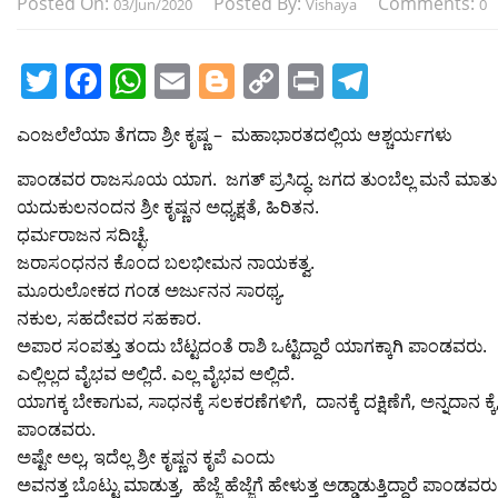
Posted On:
Posted By:
Comments:
03/Jun/2020
Vishaya
0
T
F
W
E
Bl
C
Pr
T
w
a
h
m
o
o
in
el
ಎಂಜಲೆಲೆಯಾ ತೆಗದಾ ಶ್ರೀ ಕೃಷ್ಣ – ಮಹಾಭಾರತದಲ್ಲಿಯ ಆಶ್ಚರ್ಯಗಳು
itt
c
at
ai
g
p
t
e
er
e
s
l
g
y
gr
ಪಾಂಡವರ ರಾಜಸೂಯ ಯಾಗ. ಜಗತ್ ಪ್ರಸಿದ್ಧ. ಜಗದ ತುಂಬೆಲ್ಲ ಮನೆ ಮಾತು
ಯದುಕುಲನಂದನ ಶ್ರೀ ಕೃಷ್ಣನ ಅಧ್ಯಕ್ಷತೆ, ಹಿರಿತನ.
b
A
er
Li
a
ಧರ್ಮರಾಜನ ಸದಿಚ್ಛೆ.
o
p
n
m
ಜರಾಸಂಧನನ ಕೊಂದ ಬಲಭೀಮನ ನಾಯಕತ್ವ.
o
p
k
ಮೂರುಲೋಕದ ಗಂಡ ಅರ್ಜುನನ ಸಾರಥ್ಯ.
ನಕುಲ, ಸಹದೇವರ ಸಹಕಾರ.
k
ಅಪಾರ ಸಂಪತ್ತು ತಂದು ಬೆಟ್ಟದಂತೆ ರಾಶಿ ಒಟ್ಟಿದ್ದಾರೆ ಯಾಗಕ್ಕಾಗಿ ಪಾಂಡವರು.
ಎಲ್ಲಿಲ್ಲದ ವೈಭವ ಅಲ್ಲಿದೆ. ಎಲ್ಲ ವೈಭವ ಅಲ್ಲಿದೆ.
ಯಾಗಕ್ಕ ಬೇಕಾಗುವ, ಸಾಧನಕ್ಕೆ ಸಲಕರಣೆಗಳಿಗೆ, ದಾನಕ್ಕೆ ದಕ್ಷಿಣೆಗೆ, ಅನ್ನದಾನ ಕ್ಕೆ,
ಪಾಂಡವರು.
ಅಷ್ಟೇ ಅಲ್ಲ, ಇದೆಲ್ಲ ಶ್ರೀ ಕೃಷ್ಣನ ಕೃಪೆ ಎಂದು
ಅವನತ್ತ ಬೊಟ್ಟು ಮಾಡುತ್ತ, ಹೆಜ್ಜೆ ಹೆಜ್ಜೆಗೆ ಹೇಳುತ್ತ ಅಡ್ಡಾಡುತ್ತಿದ್ದಾರೆ ಪಾಂಡವರು