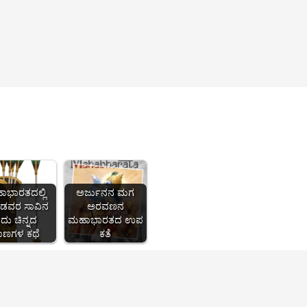
ಭಾರತದಲ್ಲಿ
ಅರ್ಜುನನ ಮಗ
ಡವರ ಸಾವಿನ
ಅರವಣನ
ದು ಚಿನ್ನದ
ಮಹಾಭಾರತದ ಉಪ
ಾಣಗಳ ಕಥೆ
ಕತೆ