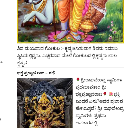
ಶಿವ ಮಯವಾದ ಗೋಕುಲ :- ಕೃಷ್ಣ ಜನಿಸುವಾಗ ಶಿವನು ಸಮಾಧಿ
ಸ್ಥಿತಿಯಲ್ಲಿದ್ದನು. ಎಚ್ಚರವಾದ ಮೇಲೆ ಗೋಕುಲದಲ್ಲಿ ಕೃಷ್ಣನು ಬಾಲ
ು.
ಕೃಷ್ಣನ
ಭಕ್ತ ಪ್ರಹ್ಲಾದ ರಾಜ – ಕಥೆ
ಶ್ರೀರಾಘವೇಂದ್ರ ಸ್ವಾಮಿಗಳ
ಪ್ರಥಮಾವತಾರ ಶ್ರೀ
ಭಕ್ತಪ್ರಹ್ಲಾದರಾಜ
ಭಕ್ತಿ
ಎಂದರೆ ಏನು?ಅದರ ಪ್ರಭಾವ
ಹೇಗಿರುತ್ತದೆ? ಶ್ರೀ ರಾಘವೇಂದ್ರ
ಸ್ವಾಮಿಗಳು ಪ್ರಥಮ
ು
ಅವತಾರದಲ್ಲಿ