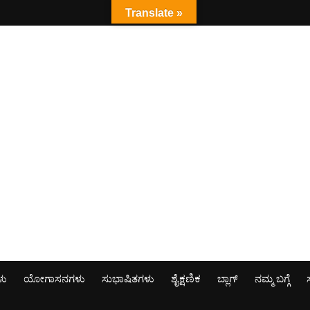
Translate »
ಳು
ಯೋಗಾಸನಗಳು
ಸುಭಾಷಿತಗಳು
ಶೈಕ್ಷಣಿಕ
ಬ್ಲಾಗ್
ನಮ್ಮ ಬಗ್ಗೆ