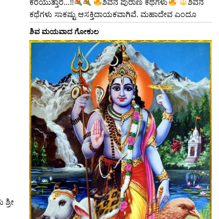
ಕರೆಯುತ್ತಾರೆ…!!
ಶಿವನ ಪುರಾಣ ಕಥೆಗಳು
ಶಿವನ
ಕಥೆಗಳು ಸಾಕಷ್ಟು ಆಸಕ್ತಿದಾಯಕವಾಗಿವೆ. ಮಹಾದೇವ ಎಂದೂ
ಶಿವ ಮಯವಾದ ಗೋಕುಲ
ಶ್ರೀ