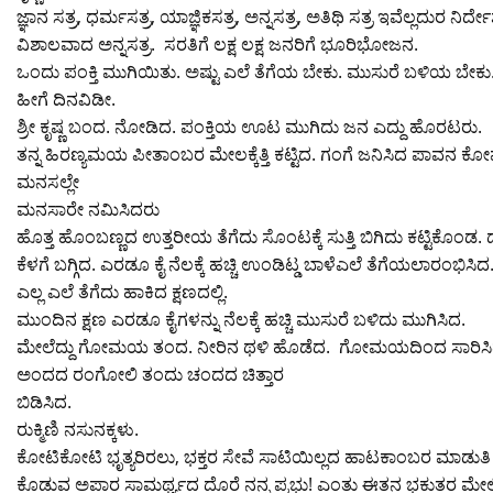
ಜ್ಞಾನ ಸತ್ರ, ಧರ್ಮಸತ್ರ, ಯಾಜ್ಞಿಕಸತ್ರ, ಅನ್ನಸತ್ರ, ಅತಿಥಿ ಸತ್ರ ಇವೆಲ್ಲದುರ ನ
ವಿಶಾಲವಾದ ಅನ್ನಸತ್ರ. ಸರತಿಗೆ ಲಕ್ಷ ಲಕ್ಷ ಜನರಿಗೆ ಭೂರಿಭೋಜನ.
ಒಂದು ಪಂಕ್ತಿ ಮುಗಿಯಿತು. ಅಷ್ಟು ಎಲೆ ತೆಗೆಯ ಬೇಕು. ಮುಸುರೆ ಬಳಿಯ ಬೇಕು. ಸ
ಹೀಗೆ ದಿನವಿಡೀ.
ಶ್ರೀ ಕೃಷ್ಣ ಬಂದ. ನೋಡಿದ. ಪಂಕ್ತಿಯ ಊಟ ಮುಗಿದು ಜನ ಎದ್ದು ಹೊರಟರು.
ತನ್ನ ಹಿರಣ್ಯಮಯ ಪೀತಾಂಬರ ಮೇಲಕ್ಕೆತ್ತಿ ಕಟ್ಟಿದ. ಗಂಗೆ ಜನಿಸಿದ ಪಾವನ
ಮನಸಲ್ಲೇ
ಮನಸಾರೇ ನಮಿಸಿದರು
ಹೊತ್ತ ಹೊಂಬಣ್ಣದ ಉತ್ತರೀಯ ತೆಗೆದು ಸೊಂಟಕ್ಕೆ ಸುತ್ತಿ ಬಿಗಿದು ಕಟ್ಟಿಕೊ
ಕೆಳಗೆ ಬಗ್ಗಿದ. ಎರಡೂ ಕೈ ನೆಲಕ್ಕೆ ಹಚ್ಚಿ ಉಂಡಿಟ್ಡ ಬಾಳೆಎಲೆ ತೆಗೆಯಲಾರಂಭಿಸಿದ
ಎಲ್ಲ ಎಲೆ ತೆಗೆದು ಹಾಕಿದ ಕ್ಷಣದಲ್ಲಿ.
ಮುಂದಿನ ಕ್ಷಣ ಎರಡೂ ಕೈಗಳನ್ನು ನೆಲಕ್ಕೆ ಹಚ್ಚಿ ಮುಸುರೆ ಬಳಿದು ಮುಗಿಸಿದ.
ಮೇಲೆದ್ದು ಗೋಮಯ ತಂದ. ನೀರಿನ ಥಳಿ ಹೊಡೆದ. ಗೋಮಯದಿಂದ ಸಾರಿಸಿ
ಅಂದದ ರಂಗೋಲಿ ತಂದು ಚಂದದ ಚಿತ್ತಾರ
ಬಿಡಿಸಿದ.
ರುಕ್ಮಿಣಿ ನಸುನಕ್ಕಳು.
ಕೋಟಿಕೋಟಿ ಭೃತ್ಯರಿರಲು, ಭಕ್ತರ ಸೇವೆ ಸಾಟಿಯಿಲ್ಲದ ಹಾಟಕಾಂಬರ ಮಾಡುತಿ 
ಕೊಡುವ ಅಪಾರ ಸಾಮರ್ಥ್ಯದ ದೊರೆ ನನ್ನ ಪ್ರಭು! ಎಂತು ಈತನ ಭಕುತರ ಮೇಲಿನ