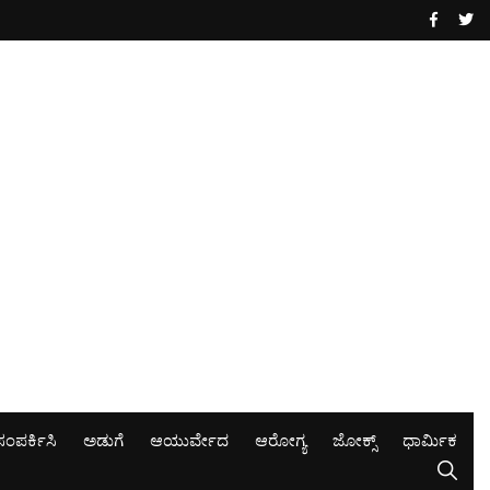
ಸಂಪರ್ಕಿಸಿ
ಅಡುಗೆ
ಆಯುರ್ವೇದ
ಆರೋಗ್ಯ
ಜೋಕ್ಸ್
ಧಾರ್ಮಿಕ