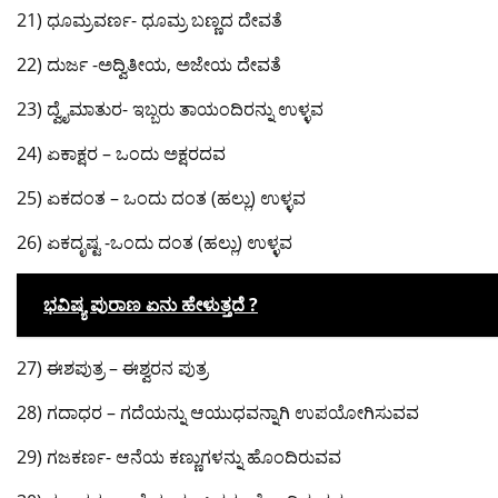
21) ಧೂಮ್ರವರ್ಣ- ಧೂಮ್ರ ಬಣ್ಣದ ದೇವತೆ
22) ದುರ್ಜ -ಅದ್ವಿತೀಯ, ಅಜೇಯ ದೇವತೆ
23) ದ್ವೈಮಾತುರ- ಇಬ್ಬರು ತಾಯಂದಿರನ್ನು ಉಳ್ಳವ
24) ಏಕಾಕ್ಷರ – ಒಂದು ಅಕ್ಷರದವ
25) ಏಕದಂತ – ಒಂದು ದಂತ (ಹಲ್ಲು) ಉಳ್ಳವ
26) ಏಕದೃಷ್ಟ -ಒಂದು ದಂತ (ಹಲ್ಲು) ಉಳ್ಳವ
ಭವಿಷ್ಯ ಪುರಾಣ ಏನು ಹೇಳುತ್ತದೆ ?
27) ಈಶಪುತ್ರ – ಈಶ್ವರನ ಪುತ್ರ
28) ಗದಾಧರ – ಗದೆಯನ್ನು ಆಯುಧವನ್ನಾಗಿ ಉಪಯೋಗಿಸುವವ
29) ಗಜಕರ್ಣ- ಆನೆಯ ಕಣ್ಣುಗಳನ್ನು ಹೊಂದಿರುವವ