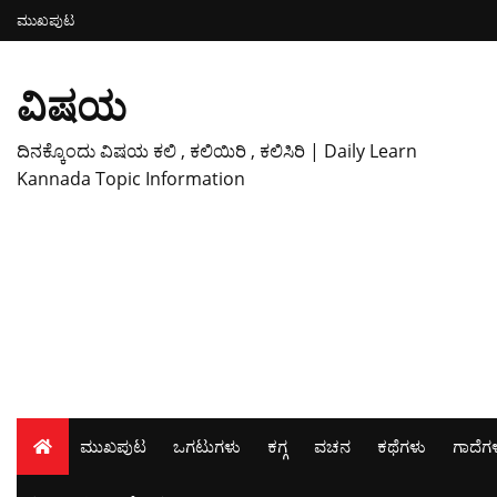
ಮುಖಪುಟ
ವಿಷಯ
ದಿನಕ್ಕೊಂದು ವಿಷಯ ಕಲಿ , ಕಲಿಯಿರಿ , ಕಲಿಸಿರಿ | Daily Learn
Kannada Topic Information
ಮುಖಪುಟ
ಒಗಟುಗಳು
ಕಗ್ಗ
ವಚನ
ಕಥೆಗಳು
ಗಾದೆಗ