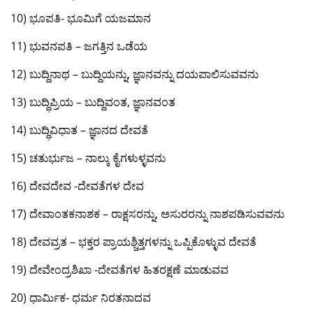
10) ಭೂಪತಿ- ಭೂಮಿಗೆ ಯಜಮಾನ
11) ಭುವನಪತಿ – ಜಗತ್ತಿನ ಒಡೆಯ
12) ಬುದ್ದಿನಾಥ – ಬುದ್ದಿಯನ್ನು, ಜ್ಞಾನವನ್ನು ದಯಪಾಲಿಸುವವನು
13) ಬುದ್ಧಿಪ್ರಿಯ – ಬುದ್ದಿವಂತ, ಜ್ಞಾನವಂತ
14) ಬುದ್ಧಿವಿಧಾತ – ಜ್ಞಾನದ ದೇವತೆ
15) ಚತುರ್ಭುಜ – ನಾಲ್ಕು ಕೈಗಳುಳ್ಳವನು
16) ದೇವದೇವ -ದೇವತೆಗಳ ದೇವ
17) ದೇವಾಂತಕನಾಶಕ – ರಾಕ್ಷಸರನ್ನು, ಅಸುರರನ್ನು ನಾಶಪಡಿಸುವವನು
18) ದೇವವ್ರತ – ಭಕ್ತರ ಪ್ರಾಯಶ್ಚಿತ್ತಗಳನ್ನು ಒಪ್ಪಿಕೊಳ್ಳುವ ದೇವತೆ
19) ದೇವೇಂದ್ರಶಿಖಾ -ದೇವತೆಗಳ ಹಿತರಕ್ಷಣೆ ಮಾಡುವವ
20) ಧಾರ್ಮಿಕ- ಧರ್ಮ ನಿರತನಾದವ