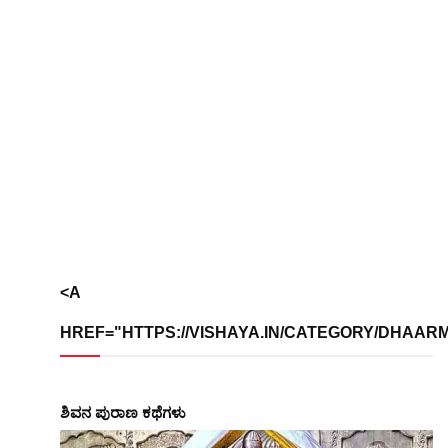
<A
HREF="HTTPS://VISHAYA.IN/CATEGORY/DHAARMIK
ಶಿವನ ಪುರಾಣ ಕಥೆಗಳು