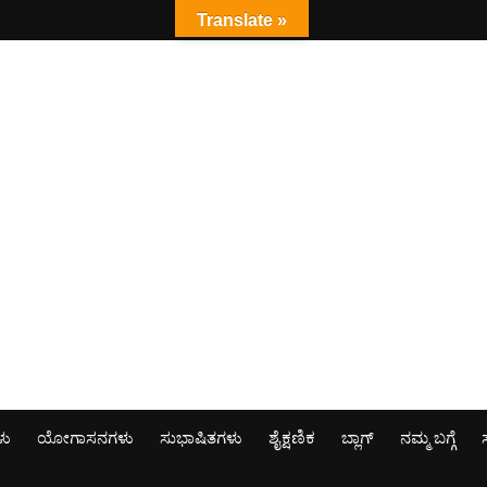
Translate »
ಳು
ಯೋಗಾಸನಗಳು
ಸುಭಾಷಿತಗಳು
ಶೈಕ್ಷಣಿಕ
ಬ್ಲಾಗ್
ನಮ್ಮ ಬಗ್ಗೆ