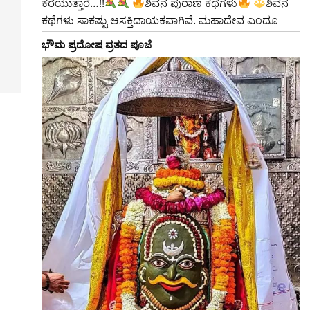
ಕರೆಯುತ್ತಾರೆ…!!
ಶಿವನ ಪುರಾಣ ಕಥೆಗಳು
ಶಿವನ
ಕಥೆಗಳು ಸಾಕಷ್ಟು ಆಸಕ್ತಿದಾಯಕವಾಗಿವೆ. ಮಹಾದೇವ ಎಂದೂ
ಭೌಮ ಪ್ರದೋಷ ವ್ರತದ ಪೂಜೆ