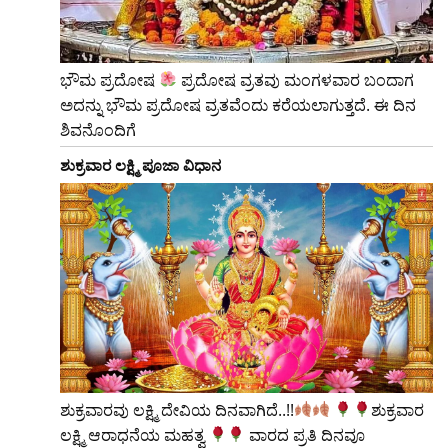
ಭೌಮ ಪ್ರದೋಷ
ಪ್ರದೋಷ ವ್ರತವು ಮಂಗಳವಾರ ಬಂದಾಗ
ಅದನ್ನು ಭೌಮ ಪ್ರದೋಷ ವ್ರತವೆಂದು ಕರೆಯಲಾಗುತ್ತದೆ. ಈ ದಿನ
ಶಿವನೊಂದಿಗೆ
ಶುಕ್ರವಾರ ಲಕ್ಷ್ಮಿ ಪೂಜಾ ವಿಧಾನ
ಶುಕ್ರವಾರವು ಲಕ್ಷ್ಮಿ ದೇವಿಯ ದಿನವಾಗಿದೆ..!!
​ಶುಕ್ರವಾರ
ಲಕ್ಷ್ಮಿ ಆರಾಧನೆಯ ಮಹತ್ವ
ವಾರದ ಪ್ರತಿ ದಿನವೂ