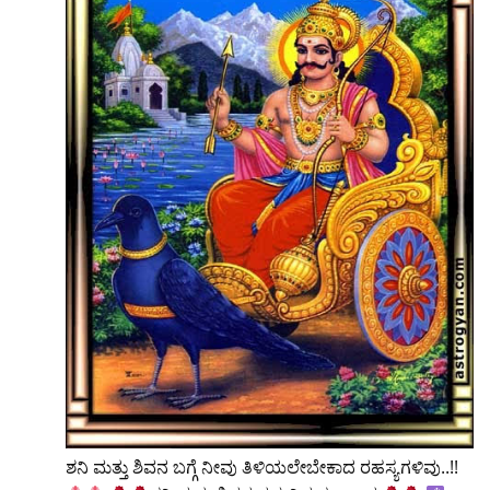
ಶನಿ ಮತ್ತು ಶಿವನ ಬಗ್ಗೆ ನೀವು ತಿಳಿಯಲೇಬೇಕಾದ ರಹಸ್ಯಗಳಿವು..!!