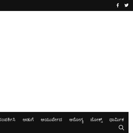
ಸಂಪರ್ಕಿಸಿ
ಅಡುಗೆ
ಆಯುರ್ವೇದ
ಆರೋಗ್ಯ
ಜೋಕ್ಸ್
ಧಾರ್ಮಿಕ