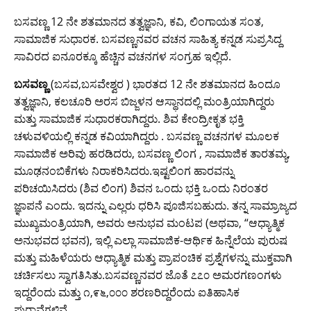
w
a
h
m
o
o
in
el
ಬಸವಣ್ಣ 12 ನೇ ಶತಮಾನದ ತತ್ವಜ್ಞಾನಿ, ಕವಿ, ಲಿಂಗಾಯತ ಸಂತ,
itt
c
at
ai
g
p
t
e
ಸಾಮಾಜಿಕ ಸುಧಾರಕ. ಬಸವಣ್ಣನವರ ವಚನ ಸಾಹಿತ್ಯ ಕನ್ನಡ ಸುಪ್ರಸಿದ್ದ
er
e
s
l
g
y
gr
ಸಾವಿರದ ಐನೂರಕ್ಕೂ ಹೆಚ್ಚಿನ ವಚನಗಳ ಸಂಗ್ರಹ ಇಲ್ಲಿದೆ.
b
A
er
Li
a
ಬಸವಣ್ಣ
(ಬಸವ,ಬಸವೇಶ್ವರ ) ಭಾರತದ 12 ನೇ ಶತಮಾನದ ಹಿಂದೂ
o
p
n
m
ತತ್ವಜ್ಞಾನಿ, ಕಲಚೂರಿ ಅರಸ ಬಿಜ್ಜಳನ ಆಸ್ಥಾನದಲ್ಲಿ ಮಂತ್ರಿಯಾಗಿದ್ದರು
o
p
k
ಮತ್ತು ಸಾಮಾಜಿಕ ಸುಧಾರಕರಾಗಿದ್ದರು. ಶಿವ ಕೇಂದ್ರೀಕೃತ ಭಕ್ತಿ
ಚಳುವಳಿಯಲ್ಲಿ ಕನ್ನಡ ಕವಿಯಾಗಿದ್ದರು . ಬಸವಣ್ಣ ವಚನಗಳ ಮೂಲಕ
k
ಸಾಮಾಜಿಕ ಅರಿವು ಹರಡಿದರು, ಬಸವಣ್ಣ ಲಿಂಗ , ಸಾಮಾಜಿಕ ತಾರತಮ್ಯ,
ಮೂಢನಂಬಿಕೆಗಳು ನಿರಾಕರಿಸಿದರು.ಇಷ್ಟಲಿಂಗ ಹಾರವನ್ನು
ಪರಿಚಯಿಸಿದರು (ಶಿವ ಲಿಂಗ) ಶಿವನ ಒಂದು ಭಕ್ತಿ ಒಂದು ನಿರಂತರ
ಜ್ಞಾಪನೆ ಎಂದು. ಇದನ್ನು ಎಲ್ಲರು ಧರಿಸಿ ಪೂಜಿಸಬಹುದು. ತನ್ನ ಸಾಮ್ರಾಜ್ಯದ
ಮುಖ್ಯಮಂತ್ರಿಯಾಗಿ, ಅವರು ಅನುಭವ ಮಂಟಪ (ಅಥವಾ, “ಆಧ್ಯಾತ್ಮಿಕ
ಅನುಭವದ ಭವನ), ಇಲ್ಲಿ ಎಲ್ಲಾ ಸಾಮಾಜಿಕ-ಆರ್ಥಿಕ ಹಿನ್ನೆಲೆಯ ಪುರುಷ
ಮತ್ತು ಮಹಿಳೆಯರು ಆಧ್ಯಾತ್ಮಿಕ ಮತ್ತು ಪ್ರಾಪಂಚಿಕ ಪ್ರಶ್ನೆಗಳನ್ನು ಮುಕ್ತವಾಗಿ
ಚರ್ಚಿಸಲು ಸ್ವಾಗತಿಸಿತು.ಬಸವಣ್ಣನವರ ಜೊತೆ ೭೭೦ ಅಮರಗಣಂಗಳು
ಇದ್ದರೆಂದು ಮತ್ತು ೧,೯೬,೦೦೦ ಶರಣರಿದ್ದರೆಂದು ಐತಿಹಾಸಿಕ
ಪುರಾವೆಗಳಿವೆ.